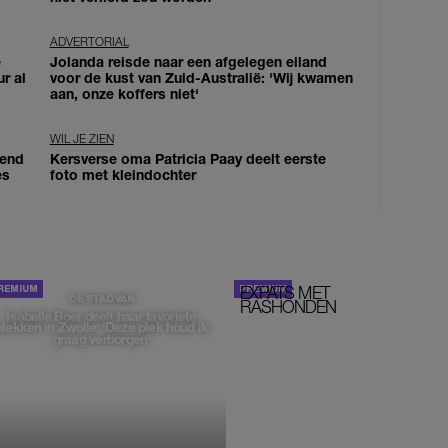
ADVERTORIAL
e
Jolanda reisde naar een afgelegen eiland
ur al
voor de kust van Zuid-Australië: 'Wij kwamen
aan, onze koffers niet'
WIL JE ZIEN
iend
Kersverse oma Patricia Paay deelt eerste
es
foto met kleindochter
EXPATS MET
STOM!
DE STAD VAN
RASHONDEN
Isabelle Boer deelt haar favoriete
plekken in Zwolle: 'Deze plek houd ik
graag verborgen'