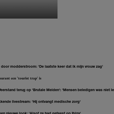
MONIQUE KLEMANN
door modderstroom: 'De laatste keer dat ik mijn vrouw zag'
urant een 'tourist trap' is
eerstand terug op 'Brutale Meiden': 'Mensen beledigen was niet l
kkende livestream: 'Hij ontvangt medische zorg'
en nieuwe look: 'Alsof ze had gefeest op Ibiza'