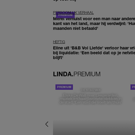
PERSOONLIJK VERHAAL
Merel verhuist voor een man naar ander
kant van het land, maar hij verdwijnt: 'Hu
maanden niet betaald'
HEFTIG
Eline uit 'B&B Vol Liefde' verloor haar vr
bij liquidatie: 'Een beeld dat op je netvli
blijft'
LINDA.
PREMIUM
DE STAD VAN
Elske DeWall over Leeuwarden,
muziek en haar favoriete plekken in
de stad: 'Een stad die voelt als thuis'