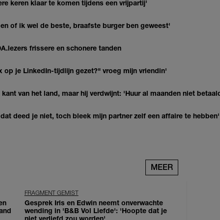
re keren klaar te komen tijdens een vrijpartij'
agen of ik wel de beste, braafste burger ben geweest'
DA.lezers frissere en schonere tanden
op je LinkedIn-tijdlijn gezet?" vroeg mijn vriendin'
kant van het land, maar hij verdwijnt: 'Huur al maanden niet betaal
at deed je niet, toch bleek mijn partner zelf een affaire te hebben'
MEER
FRAGMENT GEMIST
en
Gesprek Iris en Edwin neemt onverwachte
land
wending in 'B&B Vol Liefde': 'Hoopte dat je
niet verliefd zou worden'