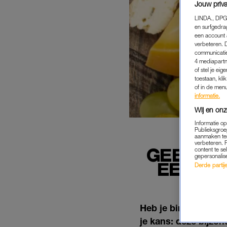
Jouw priva
LINDA., DPG
en surfgedra
een account 
verbeteren. 
communicatie
4 mediapartn
of stel je ei
toestaan, kli
of in de men
informatie.
Wij en onz
Informatie o
Publieksgroe
aanmaken ten
verbeteren. 
GEEN GR
content te se
gepersonalis
EEN WE
Derde partijen
Heb je binnenkort e
je kans: deze bijzon