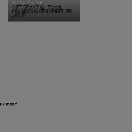
‘IK ZAT IN EEN SEKTE’
‘HET DRAAIT ALLEMAAL
OM SEKS IN EEN SPIRITUEEL 
JASJE’
euk meer'