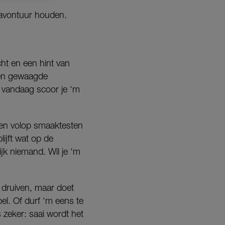
e avontuur houden.
cht en een hint van
 Een gewaagde
n vandaag scoor je ‘m
ken volop smaaktesten
lijft wat op de
ijk niemand. Wil je ‘m
 druiven, maar doet
el. Of durf ‘m eens te
 zeker: saai wordt het