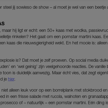
ler steel jij sowieso de show – al moet je wel van een beetj
AS
p, maar hij ligt er echt: een 50+ kaas met wodka, passievru
n belletje rinkelen? Het gaat om een pornstar martini kaas.
en kaas die nieuwsgierigheid wekt. En het mooie is: allee
xplosie is? Dat moet je zelf proeven. Op social media dui
en’ en ‘wel geinig’ zijn veelgehoorde reacties. De vanille b
e toon is duidelijk aanwezig. Maar écht vies, dat zegt eigenl
nd je
hier
.
 niet alleen leuk voor op een borrelplank met stokbrood en
d in een frisse salade met rucola, walnoten en granaatapp
prosecco of – natuurlijk – een pornstar martini. Eén ding is