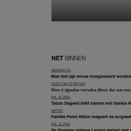
NET
BINNEN
VERDRIETIG
Man ziet zijn vrouw meegesleurd worden 
GOED OM TE WETEN
Deze 6 signalen verraden direct dat een resta
WIL JE ZIEN
Tatum Dagelet blikt samen met Saskia W
HEFTIG
Familie Perez Hilton reageert na zorgwe
WIL JE ZIEN
De Spaanse prinses Leonor verrast met e