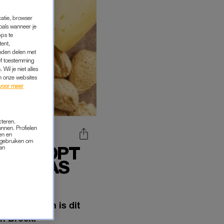
catie, browser
oals wanneer je
pps te
tent,
inden delen met
ef toestemming
Wil je niet alles
an onze websites
voor meer
cteren.
onnen. Profielen
en en
s gebruiken om
VERKOOPT
van
AK KAAS
r maken? Dan is dit
en Broek.