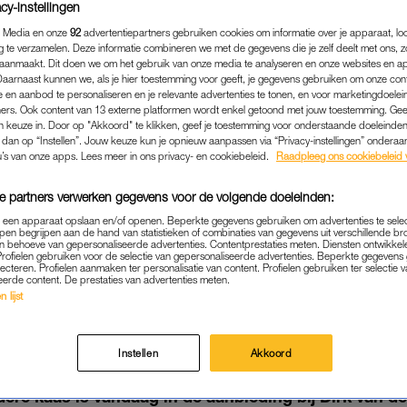
cy-instellingen
 Media en onze
92
advertentiepartners gebruiken cookies om informatie over je apparaat, lo
g te verzamelen. Deze informatie combineren we met de gegevens die je zelf deelt met ons, z
aanmaakt. Dit doen we om het gebruik van onze media te analyseren en onze websites en a
Daarnaast kunnen we, als je hier toestemming voor geeft, je gegevens gebruiken om onze con
 en aanbod te personaliseren en je relevante advertenties te tonen, en voor marketingdoele
ers. Ook content van 13 externe platformen wordt enkel getoond met jouw toestemming. Ge
gen keuze in. Door op "Akkoord" te klikken, geef je toestemming voor onderstaande doeleinden. 
k dan op “Instellen”. Jouw keuze kun je opnieuw aanpassen via “Privacy-instellingen” ondera
u’s van onze apps. Lees meer in ons privacy- en cookiebeleid.
Raadpleeg ons cookiebeleid 
e partners verwerken gegevens voor de volgende doeleinden:
p een apparaat opslaan en/of openen. Beperkte gegevens gebruiken om advertenties te sele
pen begrijpen aan de hand van statistieken of combinaties van gegevens uit verschillende br
KOKEN & ETEN
|
MOET JE EVEN ZIEN
 behoeve van gepersonaliseerde advertenties. Contentprestaties meten. Diensten ontwikkel
Profielen gebruiken voor de selectie van gepersonaliseerde advertenties. Beperkte gegeven
AP: DÉZE SUPERMARKT 
lecteren. Profielen aanmaken ter personalisatie van content. Profielen gebruiken ter selectie 
eerde content. De prestaties van advertenties meten.
L HEEL BIJZONDERE SMA
 lijst
03-06-2025
|
BELLE DE JONGE
Instellen
Akkoord
en borrel en wil je de kaasplank nét even spannende
dere kaas is vandaag in de aanbieding bij Dirk van d