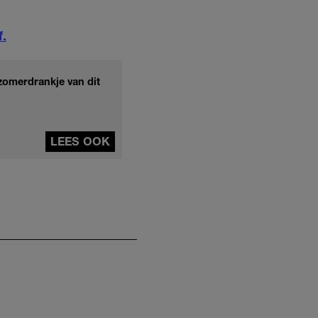
f.
 zomerdrankje van dit
LEES OOK