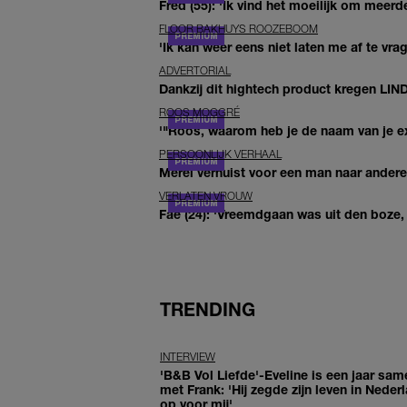
Fred (55): 'Ik vind het moeilijk om meerde
FLOOR BAKHUYS ROOZEBOOM
'Ik kan weer eens niet laten me af te vr
ADVERTORIAL
Dankzij dit hightech product kregen LIN
ROOS MOGGRÉ
'"Roos, waarom heb je de naam van je ex 
PERSOONLIJK VERHAAL
Merel verhuist voor een man naar andere 
VERLATEN VROUW
Fae (24): 'Vreemdgaan was uit den boze, d
TRENDING
INTERVIEW
'B&B Vol Liefde'-Eveline is een jaar sam
met Frank: 'Hij zegde zijn leven in Neder
op voor mij'