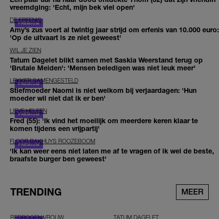
vreemdging: 'Echt, mijn bek viel open'
DE ERFENIS
Amy’s zus voert al twintig jaar strijd om erfenis van 10.000 euro:
'Op de uitvaart is ze niet geweest'
WIL JE ZIEN
Tatum Dagelet blikt samen met Saskia Weerstand terug op
'Brutale Meiden': 'Mensen beledigen was niet leuk meer'
LEKKER SAMENGESTELD
Stiefmoeder Naomi is niet welkom bij verjaardagen: 'Hun
moeder wil niet dat ik er ben'
LIEVE HELEEN
Fred (55): 'Ik vind het moeilijk om meerdere keren klaar te
komen tijdens een vrijpartij'
FLOOR BAKHUYS ROOZEBOOM
'Ik kan weer eens niet laten me af te vragen of ik wel de beste,
braafste burger ben geweest'
TRENDING
MEER
BEDROGEN VROUW
TATUM DAGELET