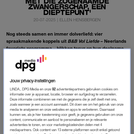
MET DIE ZOGENAAMDE
ZWANGERSCHAP, EEN
DIEPTEPUNT'
20-07-2025
|
ELLEN HENSBERGEN
Nog steeds samen en immer dolverliefd: vier
spraakmakende koppels uit
B&B Vol Liefde
– Neerlands
favoriete programma – blikken terug op hun deelname
en de reacties daarop.
Joy van Swieten (25) en Daní Zijlstra (26) ontmoetten elkaar in
B&B Vol Liefde
2023. Zij zijn,
net als déze stellen
, nog
Jouw privacy-instellingen
hartstikke dol op elkaar.
LINDA., DPG Media en onze
92
advertentiepartners gebruiken cookies om
informatie over je apparaat, locatie, browser en surfgedrag te verzamelen.
Deze informatie combineren we met de gegevens die je zelf deelt met ons,
‘B&B VOL LIEFDE’
zoals wanneer je een account aanmaakt. Dit doen we om het gebruik van onze
Joy: “Deelnemen aan
B&B Vol Liefde
was als speeddaten met
media te analyseren en onze websites en apps te verbeteren. Daarnaast
kunnen we, als je hier toestemming voor geeft, je gegevens gebruiken om onze
zes vrouwen in de vijfde versnelling. Met ook nog eens een
content, communicatie en aanbod te personaliseren en je relevante
psychologisch traject waarin ik meerdere malen per dag werd
advertenties te tonen, en voor marketingdoeleinden delen met 4
mediapartners. Ook content van 13 externe platformen wordt enkel getoond
ondervraagd over mijn gevoelens. Het zorgde ervoor dat mijn