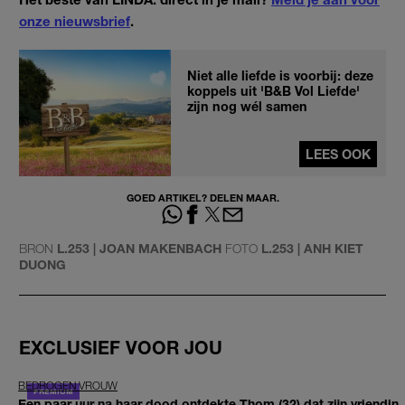
onze nieuwsbrief
.
Niet alle liefde is voorbij: deze
koppels uit 'B&B Vol Liefde'
zijn nog wél samen
LEES OOK
GOED ARTIKEL? DELEN MAAR.
BRON
L.253 | JOAN MAKENBACH
FOTO
L.253 | ANH KIET
DUONG
EXCLUSIEF VOOR JOU
BEDROGEN VROUW
Een paar uur na haar dood ontdekte Thom (32) dat zijn vriendin