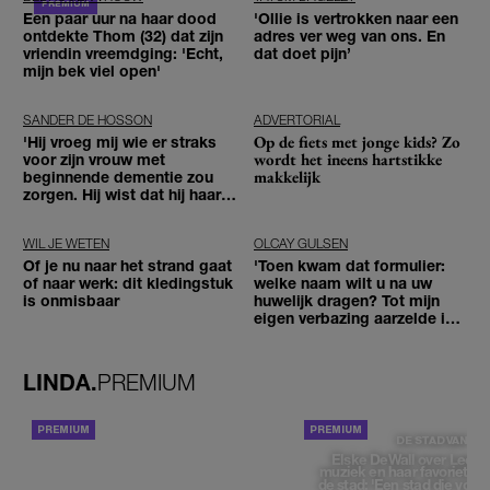
Een paar uur na haar dood
'Ollie is vertrokken naar een
ontdekte Thom (32) dat zijn
adres ver weg van ons. En
vriendin vreemdging: 'Echt,
dat doet pijn’
mijn bek viel open'
SANDER DE HOSSON
ADVERTORIAL
Op de fiets met jonge kids? Zo
'Hij vroeg mij wie er straks
wordt het ineens hartstikke
voor zijn vrouw met
makkelijk
beginnende dementie zou
zorgen. Hij wist dat hij haar
zou moeten loslaten'
WIL JE WETEN
OLCAY GULSEN
Of je nu naar het strand gaat
'Toen kwam dat formulier:
of naar werk: dit kledingstuk
welke naam wilt u na uw
is onmisbaar
huwelijk dragen? Tot mijn
eigen verbazing aarzelde ik
geen moment'
LINDA.
PREMIUM
ACHTERGROND
DE STAD VAN
Elske DeWall over Leeu
muziek en haar favoriete p
de stad: 'Een stad die voelt 