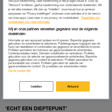
met jouw toestemming. Geef toestemming of stel je eigen keuze in. Door op
brein overuren maakte. Maar bij Daní wist ik het meteen en
"Akkoord" te klikken, geef je toestemming voor onderstaande doeleinden. Wil
kon ik de andere dames naar huis sturen. Ze is mooi,
je niet alles toestaan, klik dan op “Instellen”. Jouw keuze kun je opnieuw
aanpassen via “Privacy-instellingen” onderaan onze websites of in de menu’s
zorgzaam en ondernemend. Ik voelde al snel een soort
van onze apps. Lees meer in ons privacy- en cookiebeleid.
Raadpleeg ons
spanning waar ik meer van wilde weten.”
cookiebeleid voor meer informatie.
Wij en onze partners verwerken gegevens voor de volgende
“Toch is het best een moeilijke periode geweest. Vooraf word
doeleinden:
je gewaarschuwd: lees niets online. Ik dacht dat als er iets
Informatie op een apparaat opslaan en/of openen. Beperkte gegevens
gebruiken om advertenties te selecteren. Publieksgroepen begrijpen aan de
gezegd zou worden wat niet waar was, het me niet zou raken.
hand van statistieken of combinaties van gegevens uit verschillende bronnen.
Profielen aanmaken ten behoeve van gepersonaliseerde advertenties.
Maar dat gebeurde wel. Vooral omdat niet alleen de
Contentprestaties meten. Diensten ontwikkelen en verbeteren. Profielen
juicekanalen, maar ook een programma als
RTL Boulevard
gebruiken voor de selectie van gepersonaliseerde advertenties. Beperkte
gegevens gebruiken om content te selecteren. Profielen aanmaken ter
ermee aan de haal ging.”
personalisatie van content. Profielen gebruiken ter selectie van
gepersonaliseerde content. De prestaties van advertenties meten.
Derde partijen lijst
“Wat Nederland heeft gezien, is een fractie van al het materiaal
dat is opgenomen. Het is een gecreëerde storyline. Toch heb
ik geen spijt van mijn deelname. Ik ben er sterker uitgekomen
Instellen
Akkoord
en het heeft me mijn relatie met Daní opgeleverd.”
‘ECHT EEN DIEPTEPUNT’