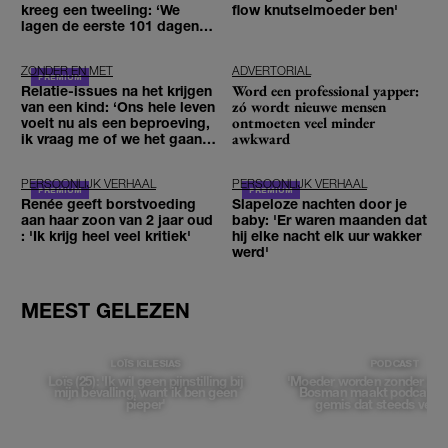
kreeg een tweeling: ‘We
flow knutselmoeder ben'
lagen de eerste 101 dagen in
het ziekenhuis’
ZONDER EN MET
ADVERTORIAL
Word een professional yapper:
Relatie-issues na het krijgen
zó wordt nieuwe mensen
van een kind: ‘Ons hele leven
ontmoeten veel minder
voelt nu als een beproeving,
awkward
ik vraag me of we het gaan
redden'
PERSOONLIJK VERHAAL
PERSOONLIJK VERHAAL
Renée geeft borstvoeding
Slapeloze nachten door je
aan haar zoon van 2 jaar oud
baby: 'Er waren maanden dat
: 'Ik krijg heel veel kritiek'
hij elke nacht elk uur wakker
werd'
MEEST GELEZEN
LOÏS IGLESIAS
PODCAST
Loïs (25): 'Ik wil geen pijnstilling bij
'Moeder worden zonder moed
mijn bevalling, want ik ben geen
Bosman maakt podcast o
pieper'
gemis dat steeds vera