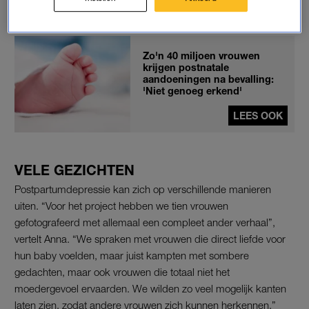
samen met de fotograaf.
Zo'n 40 miljoen vrouwen
krijgen postnatale
aandoeningen na bevalling:
'Niet genoeg erkend'
LEES OOK
VELE GEZICHTEN
Postpartumdepressie kan zich op verschillende manieren
uiten. “Voor het project hebben we tien vrouwen
gefotografeerd met allemaal een compleet ander verhaal”,
vertelt Anna. “We spraken met vrouwen die direct liefde voor
hun baby voelden, maar juist kampten met sombere
gedachten, maar ook vrouwen die totaal niet het
moedergevoel ervaarden. We wilden zo veel mogelijk kanten
laten zien, zodat andere vrouwen zich kunnen herkennen.”