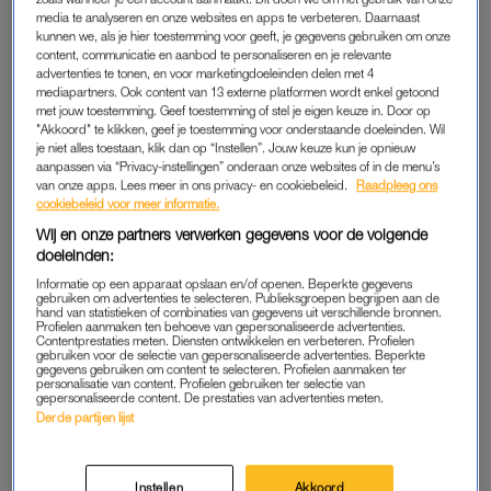
zwangerschap. Het wordt vaak verward met een postnatale
media te analyseren en onze websites en apps te verbeteren. Daarnaast
kunnen we, als je hier toestemming voor geeft, je gegevens gebruiken om onze
depressie. “Maar een postnatale depressie verwijst naar de
content, communicatie en aanbod te personaliseren en je relevante
toestand van het kind, terwijl een postpartumdepressie
advertenties te tonen, en voor marketingdoeleinden delen met 4
mediapartners. Ook content van 13 externe platformen wordt enkel getoond
betrekking heeft op de geestelijke gezondheid van de
met jouw toestemming. Geef toestemming of stel je eigen keuze in. Door op
moeder”, legt GZ-psycholoog Dorien Yassa uit. “In de
"Akkoord" te klikken, geef je toestemming voor onderstaande doeleinden. Wil
volksmond worden deze termen door elkaar gebruikt, maar
je niet alles toestaan, klik dan op “Instellen”. Jouw keuze kun je opnieuw
aanpassen via “Privacy-instellingen” onderaan onze websites of in de menu’s
als het gaat om depressieve klachten na de bevalling is de
van onze apps. Lees meer in ons privacy- en cookiebeleid.
Raadpleeg ons
juiste term postpartumdepressie.”
cookiebeleid voor meer informatie.
Wij en onze partners verwerken gegevens voor de volgende
Anna en Frederieke Jacobs willen meer aandacht vragen voor
doeleinden:
postpartumpsychose. Frederieke vertelt: “We waren verbaasd
Informatie op een apparaat opslaan en/of openen. Beperkte gegevens
gebruiken om advertenties te selecteren. Publieksgroepen begrijpen aan de
over hoe vaak deze ziekte voorkomt, maar ook hoe vaak het
hand van statistieken of combinaties van gegevens uit verschillende bronnen.
gemist wordt, zelfs door professionals. We willen vrouwen
Profielen aanmaken ten behoeve van gepersonaliseerde advertenties.
Contentprestaties meten. Diensten ontwikkelen en verbeteren. Profielen
laten zien dat ze niet de enige zijn en dat het op veel
gebruiken voor de selectie van gepersonaliseerde advertenties. Beperkte
gegevens gebruiken om content te selecteren. Profielen aanmaken ter
verschillende manieren kan voorkomen.” Anna en Frederieke
personalisatie van content. Profielen gebruiken ter selectie van
gepersonaliseerde content. De prestaties van advertenties meten.
zijn de oprichters van
How About Mom,
een online platform
Derde partijen lijst
voor nieuwe en aanstaande moeders. Eerder maakten ze
samen met fotograaf Sanne Ravensbergen de fotoserie ‘
Ode
aan het moederlijf
‘. Ook voor hun nieuwe project werken ze
Instellen
Akkoord