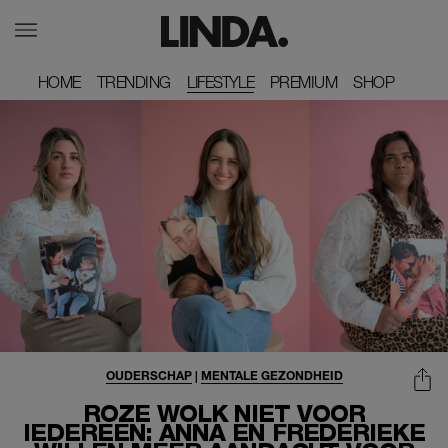
HOME
HOME
TRENDING
TRENDING
LIFESTYLE
PREMIUM
PREMIUM
SHOP
SHOP
OUDERSCHAP
|
MENTALE GEZONDHEID
ROZE WOLK NIET VOOR
IEDEREEN: ANNA EN FREDERIEKE