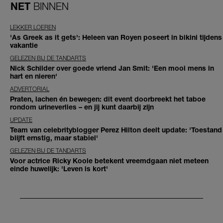
NET
BINNEN
LEKKER LOEREN
'As Greek as it gets': Heleen van Royen poseert in bikini tijdens
vakantie
GELEZEN BIJ DE TANDARTS
Nick Schilder over goede vriend Jan Smit: 'Een mooi mens in
hart en nieren'
ADVERTORIAL
Praten, lachen én bewegen: dit event doorbreekt het taboe
rondom urineverlies – en jij kunt daarbij zijn
UPDATE
Team van celebrityblogger Perez Hilton deelt update: 'Toestand
blijft ernstig, maar stabiel'
GELEZEN BIJ DE TANDARTS
Voor actrice Ricky Koole betekent vreemdgaan niet meteen
einde huwelijk: 'Leven is kort'