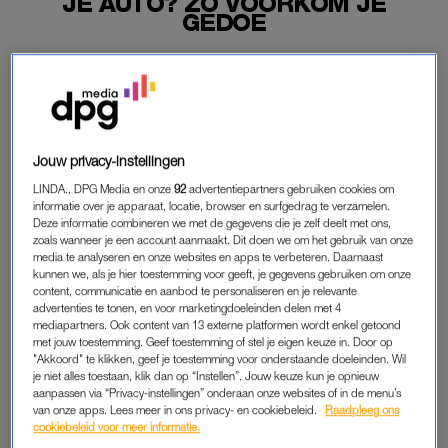
JE AUTO? ZO VOORKOM JE
GEDOE
Heb je eindelijk de stap gezet naar die nieuwe
droombaan of ben jij een van de
lucky few
die een huis
heeft weten te bemachtigen? Dan is het goed om even
te checken hoe je verzekerd bent.
Jouw privacy-instellingen
Nieuwe fases in je leven zijn leuk en spannend, maar soms
LINDA., DPG Media en onze
92
advertentiepartners gebruiken cookies om
heb je ook de expertise van een juridisch expert nodig.
informatie over je apparaat, locatie, browser en surfgedrag te verzamelen.
Deze informatie combineren we met de gegevens die je zelf deelt met ons,
zoals wanneer je een account aanmaakt. Dit doen we om het gebruik van onze
media te analyseren en onze websites en apps te verbeteren. Daarnaast
BETROKKEN EXPERTS
kunnen we, als je hier toestemming voor geeft, je gegevens gebruiken om onze
content, communicatie en aanbod te personaliseren en je relevante
Bij gedoe op je werk, een probleem met je nieuwe huis of
advertenties te tonen, en voor marketingdoeleinden delen met 4
schade aan je auto is het toch fijn als je even met een jurist
mediapartners. Ook content van 13 externe platformen wordt enkel getoond
met jouw toestemming. Geef toestemming of stel je eigen keuze in. Door op
kunt bellen over wat je het beste kunt doen. Een
"Akkoord" te klikken, geef je toestemming voor onderstaande doeleinden. Wil
rechtsbijstandverzekering komt altijd van pas.
je niet alles toestaan, klik dan op “Instellen”. Jouw keuze kun je opnieuw
aanpassen via “Privacy-instellingen” onderaan onze websites of in de menu’s
van onze apps. Lees meer in ons privacy- en cookiebeleid.
Raadpleeg ons
Bij een belletje naar ARAG heb je meteen contact met een
cookiebeleid voor meer informatie.
jurist, die jouw zaak persoonlijk behandelt. Ook is er voor elke