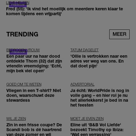
LIEVE HELEEN
Fred (55): 'Ik vind het moeilijk om meerdere keren klaar te
komen tijdens een vrijpartij'
TRENDING
MEER
BEDROGEN VROUW
TATUM DAGELET
Een paar uur na haar dood
'Ollie is vertrokken naar een
ontdekte Thom (32) dat zijn
adres ver weg van ons. En
vriendin vreemdging: 'Echt,
dat doet pijn’
mijn bek viel open'
GOED OM TE WETEN
ADVERTORIAL
Vliegen in een T-shirt? Niet
Ja écht: WorldPride is nog in
doen, waarschuwt deze
volle gang – en hier rol je nu
stewardess
het allerlekkerst je bed in na
het feesten
WIL JE ZIEN
MOET JE EVEN ZIEN
Zin in een frisse coupe? De
Eline uit 'B&B Vol Liefde'
Scandi bob is dé haartrend
bezoekt Timothy op Ibiza:
van deze zomer en wij
'Wat een verrassing'