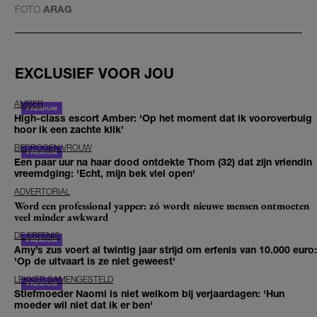
FOTO
ARAG
EXCLUSIEF VOOR JOU
AMBER
High-class escort Amber: ‘Op het moment dat ik vooroverbuig
hoor ik een zachte klik’
BEDROGEN VROUW
Een paar uur na haar dood ontdekte Thom (32) dat zijn vriendin
vreemdging: 'Echt, mijn bek viel open'
ADVERTORIAL
Word een professional yapper: zó wordt nieuwe mensen ontmoeten
veel minder awkward
DE ERFENIS
Amy’s zus voert al twintig jaar strijd om erfenis van 10.000 euro:
'Op de uitvaart is ze niet geweest'
LEKKER SAMENGESTELD
Stiefmoeder Naomi is niet welkom bij verjaardagen: 'Hun
moeder wil niet dat ik er ben'