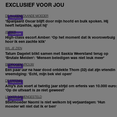
EXCLUSIEF VOOR JOU
DE ALLEENSTAANDE MOEDER
'Spanjaard Oscar blijft door mijn hoofd en buik spoken. Hij
heeft hetzelfde, appt hij'
AMBER
High-class escort Amber: ‘Op het moment dat ik vooroverbuig
hoor ik een zachte klik’
WIL JE ZIEN
Tatum Dagelet blikt samen met Saskia Weerstand terug op
'Brutale Meiden': 'Mensen beledigen was niet leuk meer'
BEDROGEN VROUW
Een paar uur na haar dood ontdekte Thom (32) dat zijn vriendin
vreemdging: 'Echt, mijn bek viel open'
DE ERFENIS
Amy’s zus voert al twintig jaar strijd om erfenis van 10.000 euro:
'Op de uitvaart is ze niet geweest'
LEKKER SAMENGESTELD
Stiefmoeder Naomi is niet welkom bij verjaardagen: 'Hun
moeder wil niet dat ik er ben'