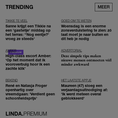
TRENDING
MEER
TIKKIE TE VEEL
GOED OM TE WETEN
Sanne krijgt een Tikkie na
Woensdag is een enorme
een 'gastvrije' middag op
zonsverduistering te zien: zó
het terras: ''Nog eentje?'
laat moet je naar buiten en
vroeg ze steeds'
dit heb je nodig
AMBER
ADVERTORIAL
Deze simpele tips maken
High-class escort Amber:
nieuwe mensen ontmoeten véél
‘Op het moment dat ik
minder awkward
vooroverbuig hoor ik een
zachte klik’
BEKEND
HET LAATSTE APPJE
René en Natasja Froger
Maureen (47) sloeg een
openhartig over
verjaardagsuitnodiging af:
vreemdgaan: 'Verdient geen
'Ik werd meteen overal
schoonheidsprijs'
geblokkeerd'
LINDA.
PREMIUM