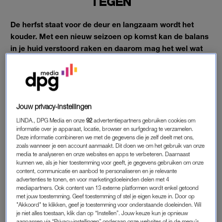
TEGEN
De herfst staat voor de deur en langzaam wordt het
kouder. Met een nieuw seizoen op komst kan de balans
in je huid verstoord raken en daarom mag het wel wat
extra aandacht gebruiken.
Je huid reageert op de veranderende seizoenen en kan droog
worden, trekkerig aanvoelen, of je kan last krijgen van acné.
Tijd voor actie dus.
Jouw privacy-instellingen
LINDA., DPG Media en onze
92
advertentiepartners gebruiken cookies om
informatie over je apparaat, locatie, browser en surfgedrag te verzamelen.
EEN DROGE HUID
Deze informatie combineren we met de gegevens die je zelf deelt met ons,
zoals wanneer je een account aanmaakt. Dit doen we om het gebruik van onze
Een droge en geïrriteerde huid heeft een tekort aan onder
media te analyseren en onze websites en apps te verbeteren. Daarnaast
meer vocht en vet. Juist in de herfst is het hydrateren van de
kunnen we, als je hier toestemming voor geeft, je gegevens gebruiken om onze
content, communicatie en aanbod te personaliseren en je relevante
huid dus belangrijk om je cellen goed te laten functioneren. Je
advertenties te tonen, en voor marketingdoeleinden delen met 4
kunt je huid hydrateren door gebruik te maken van
mediapartners. Ook content van 13 externe platformen wordt enkel getoond
met jouw toestemming. Geef toestemming of stel je eigen keuze in. Door op
ingrediënten als hyaluronzuur, glycerine, melkzuur, oliën en
"Akkoord" te klikken, geef je toestemming voor onderstaande doeleinden. Wil
sheabutter.
je niet alles toestaan, klik dan op “Instellen”. Jouw keuze kun je opnieuw
aanpassen via “Privacy-instellingen” onderaan onze websites of in de menu’s