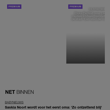
ACHTERGROND
DE STAD VAN
Elske DeWall over Leeu
muziek en haar favoriete p
de stad: 'Een stad die voelt 
NET
BINNEN
BABYNIEUWS
Saskia Noort wordt voor het eerst oma: 'Zo ontzettend blij'