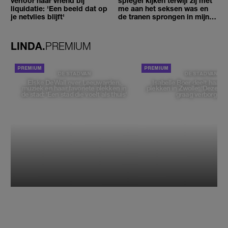
verloor haar vriend bij
spiegel kijken terwijl zij met
liquidatie: 'Een beeld dat op
me aan het seksen was en
je netvlies blijft'
de tranen sprongen in mijn
ogen'
LINDA.
PREMIUM
DE STAD VAN
DE STAD VAN
Elske DeWall over Leeuwarden,
Isabelle Boer deelt haar f
muziek en haar favoriete plekken in
plekken in Zwolle: 'Deze pl
de stad: 'Een stad die voelt als thuis'
graag verborgen'