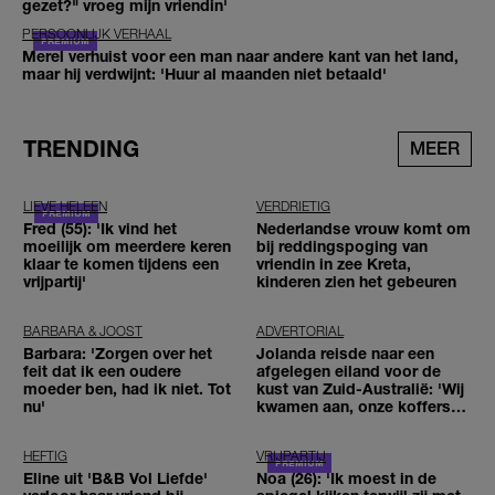
gezet?" vroeg mijn vriendin'
PERSOONLIJK VERHAAL
Merel verhuist voor een man naar andere kant van het land,
maar hij verdwijnt: 'Huur al maanden niet betaald'
TRENDING
MEER
LIEVE HELEEN
VERDRIETIG
Fred (55): 'Ik vind het
Nederlandse vrouw komt om
moeilijk om meerdere keren
bij reddingspoging van
klaar te komen tijdens een
vriendin in zee Kreta,
vrijpartij'
kinderen zien het gebeuren
BARBARA & JOOST
ADVERTORIAL
Barbara: 'Zorgen over het
Jolanda reisde naar een
feit dat ik een oudere
afgelegen eiland voor de
moeder ben, had ik niet. Tot
kust van Zuid-Australië: 'Wij
nu'
kwamen aan, onze koffers
niet'
HEFTIG
VRIJPARTIJ
Eline uit 'B&B Vol Liefde'
Noa (26): 'Ik moest in de