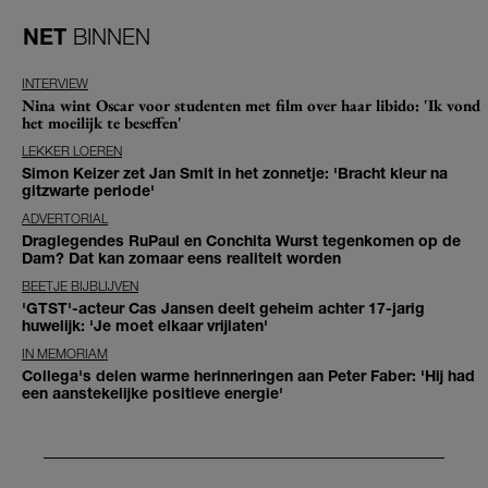
NET
BINNEN
INTERVIEW
Nina wint Oscar voor studenten met film over haar libido: 'Ik vond
het moeilijk te beseffen'
LEKKER LOEREN
Simon Keizer zet Jan Smit in het zonnetje: 'Bracht kleur na
gitzwarte periode'
ADVERTORIAL
Draglegendes RuPaul en Conchita Wurst tegenkomen op de
Dam? Dat kan zomaar eens realiteit worden
BEETJE BIJBLIJVEN
'GTST'-acteur Cas Jansen deelt geheim achter 17-jarig
huwelijk: 'Je moet elkaar vrijlaten'
IN MEMORIAM
Collega's delen warme herinneringen aan Peter Faber: 'Hij had
een aanstekelijke positieve energie'