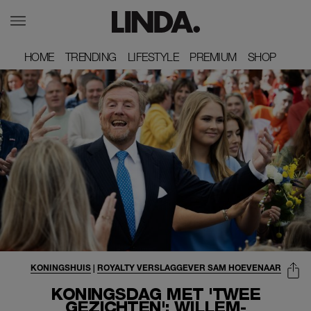
HOME
HOME
TRENDING
TRENDING
LIFESTYLE
LIFESTYLE
PREMIUM
PREMIUM
SHOP
SHOP
KONINGSHUIS
|
ROYALTY VERSLAGGEVER SAM HOEVENAAR
KONINGSDAG MET 'TWEE
GEZICHTEN': WILLEM-