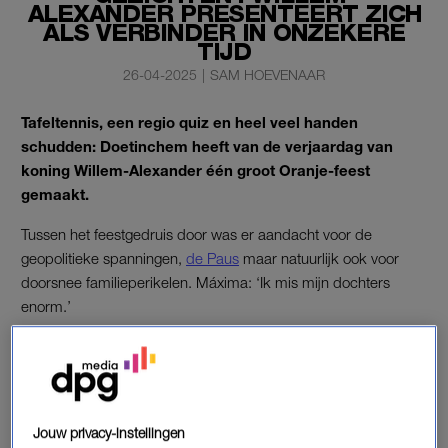
ALEXANDER PRESENTEERT ZICH
ALS VERBINDER IN ONZEKERE
TIJD
26-04-2025
|
SAM HOEVENAAR
Tafeltennis, een regio quiz en heel veel handen
schudden: Doetinchem heeft van de verjaardag van
koning Willem-Alexander één groot Oranje-feest
gemaakt.
Tussen het feestgedruis door was er aandacht voor de
geopolitieke spanningen,
de Paus
maar natuurlijk ook voor
doorsnee familieperikelen. Máxima: ‘Ik mis mijn dochters
enorm.’
KONINGSDAG DOETINCHEM
In een iets donkerder kleurenpalet dan we gewend zijn van
koningin Máxima en de dochters, arriveert het gezin na twaalf
Jouw privacy-instellingen