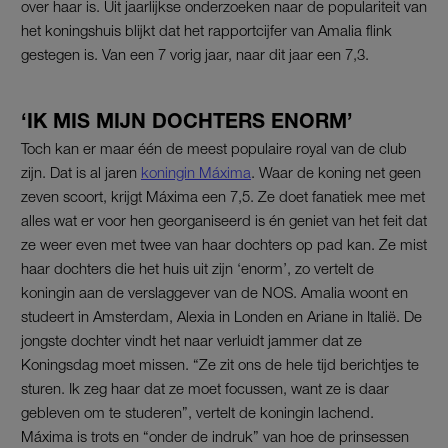
over haar is. Uit jaarlijkse onderzoeken naar de populariteit van
het koningshuis blijkt dat het rapportcijfer van Amalia flink
gestegen is. Van een 7 vorig jaar, naar dit jaar een 7,3.
‘IK MIS MIJN DOCHTERS ENORM’
Toch kan er maar één de meest populaire royal van de club
zijn. Dat is al jaren
koningin Máxima
. Waar de koning net geen
zeven scoort, krijgt Máxima een 7,5. Ze doet fanatiek mee met
alles wat er voor hen georganiseerd is én geniet van het feit dat
ze weer even met twee van haar dochters op pad kan. Ze mist
haar dochters die het huis uit zijn ‘enorm’, zo vertelt de
koningin aan de verslaggever van de NOS. Amalia woont en
studeert in Amsterdam, Alexia in Londen en Ariane in Italië. De
jongste dochter vindt het naar verluidt jammer dat ze
Koningsdag moet missen. “Ze zit ons de hele tijd berichtjes te
sturen. Ik zeg haar dat ze moet focussen, want ze is daar
gebleven om te studeren”, vertelt de koningin lachend.
Máxima is trots en “onder de indruk” van hoe de prinsessen