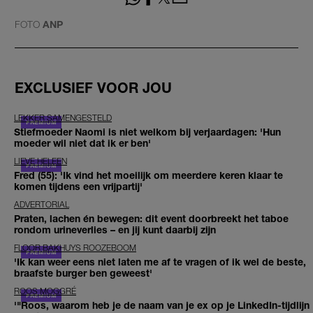
FOTO
ANP
EXCLUSIEF VOOR JOU
LEKKER SAMENGESTELD
Stiefmoeder Naomi is niet welkom bij verjaardagen: 'Hun
moeder wil niet dat ik er ben'
LIEVE HELEEN
Fred (55): 'Ik vind het moeilijk om meerdere keren klaar te
komen tijdens een vrijpartij'
ADVERTORIAL
Praten, lachen én bewegen: dit event doorbreekt het taboe
rondom urineverlies – en jij kunt daarbij zijn
FLOOR BAKHUYS ROOZEBOOM
'Ik kan weer eens niet laten me af te vragen of ik wel de beste,
braafste burger ben geweest'
ROOS MOGGRÉ
'"Roos, waarom heb je de naam van je ex op je LinkedIn-tijdlijn