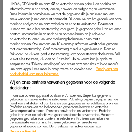
uur in Doetinchem. Ze hebben gelogeerd in een hotel in de
LINDA., DPG Media en onze
92
advertentiepartners gebruiken cookies om
omgeving, waar de koning in de tuin voor vertrek
een
informatie over je apparaat, locatie, browser en surfgedrag te verzamelen.
videoboodschap opneemt
omtrent de uitvaart van paus
Deze informatie combineren we met de gegevens die je zelf deelt met ons,
zoals wanneer je een account aanmaakt. Dit doen we om het gebruik van onze
Franciscus. Koning Willem-Alexander noemt Koningsdag dit
media te analyseren en onze websites en apps te verbeteren. Daarnaast
jaar een feest met ’twee gezichten’, en dat is duidelijk voelbaar
kunnen we, als je hier toestemming voor geeft, je gegevens gebruiken om onze
content, communicatie en aanbod te personaliseren en je relevante
de rest van de dag.
advertenties te tonen, en voor marketingdoeleinden delen met 4
mediapartners. Ook content van 13 externe platformen wordt enkel getoond
Het is naast onze nationale feestdag ook een dag waarop de
met jouw toestemming. Geef toestemming of stel je eigen keuze in. Door op
"Akkoord" te klikken, geef je toestemming voor onderstaande doeleinden. Wil
ogen van de rest van de wereld gericht zijn op Rome. Daar
je niet alles toestaan, klik dan op “Instellen”. Jouw keuze kun je opnieuw
komen staatshoofden samen voor de uitvaart van de paus in
aanpassen via “Privacy-instellingen” onderaan onze websites of in de menu’s
van onze apps. Lees meer in ons privacy- en cookiebeleid.
Raadpleeg ons
tijden van oorlog en geopolitieke spanningen. Koning Willem-
cookiebeleid voor meer informatie.
Alexander kiest er dan ook voor om voordat het feest losbarst
Wij en onze partners verwerken gegevens voor de volgende
dit grote evenement en het bijbehorende sentiment aan te
doeleinden:
stippen in
een opgenomen toespraak
. Hij noemt het vieren van
Informatie op een apparaat opslaan en/of openen. Beperkte gegevens
Koningsdag ‘des te belangrijker in deze tijd van spanningen en
gebruiken om advertenties te selecteren. Publieksgroepen begrijpen aan de
hand van statistieken of combinaties van gegevens uit verschillende bronnen.
onzekerheden in de wereld om ons heen.’ Dat het Koninklijk
Profielen aanmaken ten behoeve van gepersonaliseerde advertenties.
Contentprestaties meten. Diensten ontwikkelen en verbeteren. Profielen
Huis en Koningsdag ons als Nederlanders verbindt in moeilijke
gebruiken voor de selectie van gepersonaliseerde advertenties. Beperkte
gegevens gebruiken om content te selecteren. Profielen aanmaken ter
tijden, is een boodschap die op verschillende momenten op
personalisatie van content. Profielen gebruiken ter selectie van
de dag terugkomt. De koning presenteert zich als verbinder in
gepersonaliseerde content. De prestaties van advertenties meten.
Derde partijen lijst