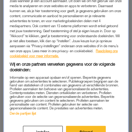
zoals wanneer je een account aanmaakt. Dit doen we om het gebruik van onze
media te analyseren en onze websites en apps te verbeteren. Daarnaast
Donderdag maakte de Rijksvoorlichtingsdienst bekend dat
kunnen we, als je hier toestemming voor geeft, je gegevens gebruiken om onze
Máxima en Ariane naar de eerste groepswedstrijd van de
content, communicatie en aanbod te personaliseren en je relevante
Oranjeleeuwinnen op het EK zouden gaan. Tijdens het
advertenties te tonen, en voor marketingdoeleinden delen met 4
mediapartners. Ook content van 13 externe platformen wordt enkel getoond
Europees kampioenschap bij de mannen vorig jaar in
met jouw toestemming. Geef toestemming of stel je eigen keuze in. Door op
Duitsland, kwam niemand van het koninklijk gezin kijken naar
"Akkoord" te klikken, geef je toestemming voor onderstaande doeleinden. Wil
je niet alles toestaan, klik dan op “Instellen”. Jouw keuze kun je opnieuw
de wedstrijden van Oranje.
aanpassen via “Privacy-instellingen” onderaan onze websites of in de menu’s
van onze apps. Lees meer in ons privacy- en cookiebeleid.
Raadpleeg ons
cookiebeleid voor meer informatie.
Wij en onze partners verwerken gegevens voor de volgende
doeleinden:
Informatie op een apparaat opslaan en/of openen. Beperkte gegevens
gebruiken om advertenties te selecteren. Publieksgroepen begrijpen aan de
hand van statistieken of combinaties van gegevens uit verschillende bronnen.
Profielen aanmaken ten behoeve van gepersonaliseerde advertenties.
Contentprestaties meten. Diensten ontwikkelen en verbeteren. Profielen
gebruiken voor de selectie van gepersonaliseerde advertenties. Beperkte
gegevens gebruiken om content te selecteren. Profielen aanmaken ter
personalisatie van content. Profielen gebruiken ter selectie van
gepersonaliseerde content. De prestaties van advertenties meten.
Derde partijen lijst