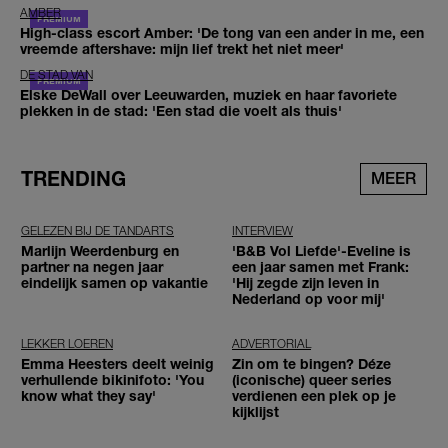
AMBER
High-class escort Amber: 'De tong van een ander in me, een
vreemde aftershave: mijn lief trekt het niet meer'
DE STAD VAN
Elske DeWall over Leeuwarden, muziek en haar favoriete
plekken in de stad: 'Een stad die voelt als thuis'
TRENDING
MEER
GELEZEN BIJ DE TANDARTS
INTERVIEW
Marlijn Weerdenburg en
'B&B Vol Liefde'-Eveline is
partner na negen jaar
een jaar samen met Frank:
eindelijk samen op vakantie
'Hij zegde zijn leven in
Nederland op voor mij'
LEKKER LOEREN
ADVERTORIAL
Emma Heesters deelt weinig
Zin om te bingen? Déze
verhullende bikinifoto: 'You
(iconische) queer series
know what they say'
verdienen een plek op je
kijklijst