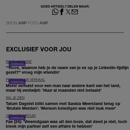
GOED ARTIKEL? DELEN MAAR.
BRON
ANP
FOTO
ANP
EXCLUSIEF VOOR JOU
ROOS MOGGRÉ
'"Roos, waarom heb je de naam van je ex op je LinkedIn-tijdlijn
gezet?" vroeg mijn vriendin'
PERSOONLIJK VERHAAL
Merel verhuist voor een man naar andere kant van het land,
maar hij verdwijnt: 'Huur al maanden niet betaald'
WIL JE ZIEN
Tatum Dagelet blikt samen met Saskia Weerstand terug op
'Brutale Meiden': 'Mensen beledigen was niet leuk meer'
VERLATEN VROUW
Fae (24): 'Vreemdgaan was uit den boze, dat deed je niet, toch
bleek mijn partner zelf een affaire te hebben'