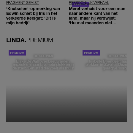
FRAGMENT GEMIST
PERSOONLIJK VERHAAL
'Knutselen'-opmerking van
Merel verhuist voor een man
Edwin schiet bij Iris in het
naar andere kant van het
verkeerde keelgat: 'Dit is
land, maar hij verdwijnt:
mijn bedrijf'
'Huur al maanden niet
betaald'
LINDA.
PREMIUM
DE STAD VAN
DE STAD VAN
Elske DeWall over Leeuwarden,
Isabelle Boer deelt haar f
muziek en haar favoriete plekken in
plekken in Zwolle: 'Deze pl
de stad: 'Een stad die voelt als thuis'
graag verborgen'