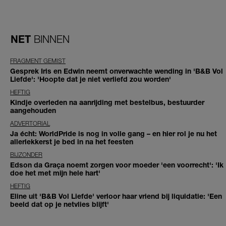
NET
BINNEN
FRAGMENT GEMIST
Gesprek Iris en Edwin neemt onverwachte wending in 'B&B Vol
Liefde': 'Hoopte dat je niet verliefd zou worden'
HEFTIG
Kindje overleden na aanrijding met bestelbus, bestuurder
aangehouden
ADVERTORIAL
Ja écht: WorldPride is nog in volle gang – en hier rol je nu het
allerlekkerst je bed in na het feesten
BIJZONDER
Edson da Graça noemt zorgen voor moeder 'een voorrecht': 'Ik
doe het met mijn hele hart'
HEFTIG
Eline uit 'B&B Vol Liefde' verloor haar vriend bij liquidatie: 'Een
beeld dat op je netvlies blijft'