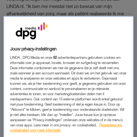
LINDA.nl. “Ik ben me meestal niet zo bewust van mijn
afhankelijkheid van zorg, maar als patiënt realiseerde ik me
hoe kwetsbaar ik was. Het was gek te bedenken dat de
mensen die mij verzorgden daar niet genoeg geld voor
kregen.”
Ze vermoedt dat ze niet de enige is die zorg soms voor lief
Jouw privacy-instellingen
neemt. “Ik wilde begrijpen hoe dat komt, en wat daarvan de
LINDA., DPG Media en onze
92
advertentiepartners gebruiken cookies om
informatie over je apparaat, locatie, browser en surfgedrag te verzamelen.
gevolgen zijn.” Wanneer Berger de wereld van zorg induikt,
Deze informatie combineren we met de gegevens die je zelf deelt met ons,
slaat haar verbazing al snel om in verbijstering. “Het gaat
zoals wanneer je een account aanmaakt. Dit doen we om het gebruik van onze
helemaal niet goed –
we maken het onszelf en elkaar steeds
media te analyseren en onze websites en apps te verbeteren. Daarnaast
kunnen we, als je hier toestemming voor geeft, je gegevens gebruiken om onze
moeilijker om te zorgen.
Zorg heeft tijd en ondersteuning
content, communicatie en aanbod te personaliseren en je relevante
nodig, het groeit niet eindeloos mee. De rek is eruit.”
advertenties te tonen, en voor marketingdoeleinden delen met 4
mediapartners. Ook content van 13 externe platformen wordt enkel getoond
met jouw toestemming. Geef toestemming of stel je eigen keuze in. Door op
Zorgen maakt ons tot wie we zijn, stelt de journalist in haar
"Akkoord" te klikken, geef je toestemming voor onderstaande doeleinden. Wil
boek. “Mensen zijn extreem afhankelijke wezens. Vroeg in
je niet alles toestaan, klik dan op “Instellen”. Jouw keuze kun je opnieuw
aanpassen via “Privacy-instellingen” onderaan onze websites of in de menu’s
onze evolutie hebben we mechanismen ontwikkeld om
van onze apps. Lees meer in ons privacy- en cookiebeleid.
Raadpleeg ons
kwetsbare baby’s 24 uur per dag in leven te kunnen houden.
cookiebeleid voor meer informatie.
Daardoor kunnen we ons inleven en ons gedrag aanpassen