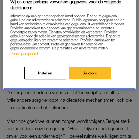
Wij en onze partners verwerken gegevens voor de volgende
aan de behoeften van een ander en kunnen we goed
doeleinden:
samenwerken.”
Informatie op een apparaat opslaan en/of openen. Beperkte gegevens
gebruiken om advertenties te selecteren. Publieksgroepen begrijpen aan de
hand van statistieken of combinaties van gegevens uit verschillende bronnen.
Profielen aanmaken ten behoeve van gepersonaliseerde advertenties.
Lynn kreeg een tweede kind en
Contentprestaties meten. Diensten ontwikkelen en verbeteren. Profielen
gebruiken voor de selectie van gepersonaliseerde advertenties. Beperkte
onderzocht wat er (niet)
gegevens gebruiken om content te selecteren. Profielen aanmaken ter
anders is dan bij de eerste
personalisatie van content. Profielen gebruiken ter selectie van
gepersonaliseerde content. De prestaties van advertenties meten.
Derde partijen lijst
LEES OOK
Instellen
Akkoord
ZORG
De zorg voor kinderen vormt zo het ‘oerscript’ voor alle zorg:
“Alle andere zorg verloopt via diezelfde mechanismen, ook die
voor patiënten in het ziekenhuis.”
Maar hoe goed we kunnen zorgen wordt volgens Berger sterk
bepaald door onze omgeving. “Heb je bijvoorbeeld genoeg tijd
om er voor een ander te zijn? Hoeveel ruimte we krijgen om te