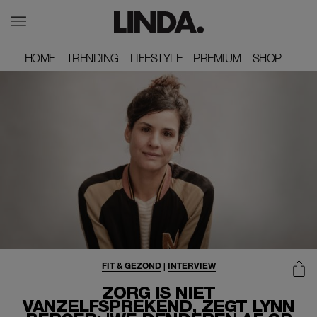
HOME
HOME
TRENDING
TRENDING
LIFESTYLE
LIFESTYLE
PREMIUM
PREMIUM
SHOP
SHOP
FIT & GEZOND
|
INTERVIEW
ZORG IS NIET
VANZELFSPREKEND, ZEGT LYNN