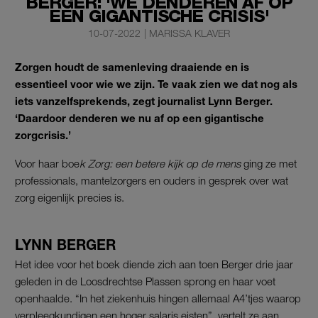
BERGER: 'WE DENDEREN AF OP
EEN GIGANTISCHE CRISIS'
10-07-2022
|
MARISSA KLAVER
Zorgen houdt de samenleving draaiende en is
essentieel voor wie we zijn. Te vaak zien we dat nog als
iets vanzelfsprekends, zegt journalist Lynn Berger.
‘Daardoor denderen we nu af op een gigantische
zorgcrisis.’
Voor haar boe
k Zorg: een betere kijk op de mens
ging ze met
professionals, mantelzorgers en ouders in gesprek over wat
zorg eigenlijk precies is.
LYNN BERGER
Het idee voor het boek diende zich aan toen Berger drie jaar
geleden in de Loosdrechtse Plassen sprong en haar voet
openhaalde. “In het ziekenhuis hingen allemaal A4’tjes waarop
verpleegkundigen een hoger salaris eisten”, vertelt ze aan