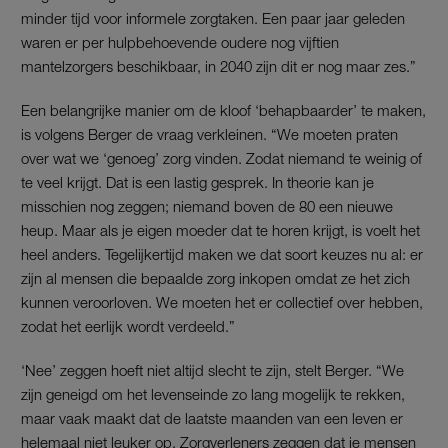
minder tijd voor informele zorgtaken. Een paar jaar geleden
waren er per hulpbehoevende oudere nog vijftien
mantelzorgers beschikbaar, in 2040 zijn dit er nog maar zes.”
Een belangrijke manier om de kloof ‘behapbaarder’ te maken,
is volgens Berger de vraag verkleinen. “We moeten praten
over wat we ‘genoeg’ zorg vinden. Zodat niemand te weinig of
te veel krijgt. Dat is een lastig gesprek. In theorie kan je
misschien nog zeggen; niemand boven de 80 een nieuwe
heup. Maar als je eigen moeder dat te horen krijgt, is voelt het
heel anders. Tegelijkertijd maken we dat soort keuzes nu al: er
zijn al mensen die bepaalde zorg inkopen omdat ze het zich
kunnen veroorloven. We moeten het er collectief over hebben,
zodat het eerlijk wordt verdeeld.”
‘Nee’ zeggen hoeft niet altijd slecht te zijn, stelt Berger. “We
zijn geneigd om het levenseinde zo lang mogelijk te rekken,
maar vaak maakt dat de laatste maanden van een leven er
helemaal niet leuker op. Zorgverleners zeggen dat je mensen