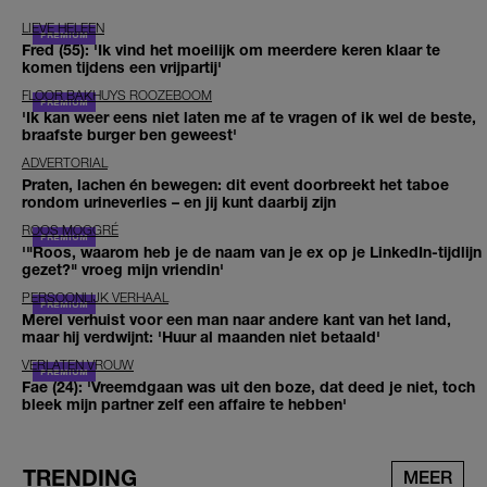
LIEVE HELEEN
Fred (55): 'Ik vind het moeilijk om meerdere keren klaar te
komen tijdens een vrijpartij'
FLOOR BAKHUYS ROOZEBOOM
'Ik kan weer eens niet laten me af te vragen of ik wel de beste,
braafste burger ben geweest'
ADVERTORIAL
Praten, lachen én bewegen: dit event doorbreekt het taboe
rondom urineverlies – en jij kunt daarbij zijn
ROOS MOGGRÉ
'"Roos, waarom heb je de naam van je ex op je LinkedIn-tijdlijn
gezet?" vroeg mijn vriendin'
PERSOONLIJK VERHAAL
Merel verhuist voor een man naar andere kant van het land,
maar hij verdwijnt: 'Huur al maanden niet betaald'
VERLATEN VROUW
Fae (24): 'Vreemdgaan was uit den boze, dat deed je niet, toch
bleek mijn partner zelf een affaire te hebben'
TRENDING
MEER