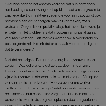
“Vrouwen hebben het enorme voordeel dat hun hormonale
huishouding na een zwangerschap klaarstaat om zorgzaam te
zijn. Tegelijkertijd maakt een vader die voor zijn baby zorgt ook
hormonen aan die het zorgen makkelijker maken, zoals
oxytocine. Zorgen is een praktijk: als je het meer doet, word je
er beter in. Het probleem is dat vrouwen van jongs af aan al
veel meer oefenen – als meisjes worden we al voorbereid op
een zorgende rol. Ik denk dat er een taak voor ouders ligt om
dat te veranderen.”
Niet dat het volgens Berger per se erg is dat vrouwen meer
zorgen. “Wat wél erg is, is dat ze daardoor minder vaak
financieel onafhankelijk zijn.” Ook professionele zorgverleners
zijn vaker vrouw en stoppen thuis niet met zorgen. Eén op de
vier van hen is mantelzorger. “Veel zorgverleners werken
parttime uit zelfbescherming. Omdat hun werk zwaar is, maar
ook vanwege hun onbetaalde zorgtaken. Het idee dat je het
personeelstekort in de zorg kan oplossen door zorgverleners
vaker fulltime te laten werken, houdt geen rekening met al die