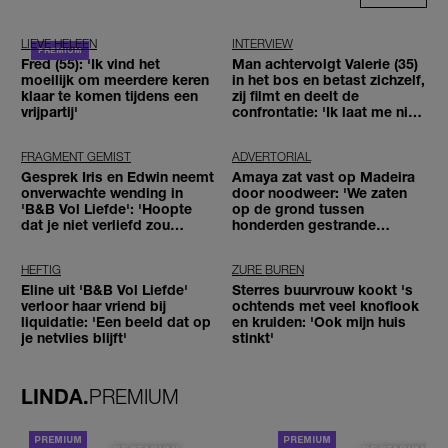
LIEVE HELEEN
INTERVIEW
Fred (55): 'Ik vind het
Man achtervolgt Valerie (35)
moeilijk om meerdere keren
in het bos en betast zichzelf,
klaar te komen tijdens een
zij filmt en deelt de
vrijpartij'
confrontatie: 'Ik laat me niet
tegenhouden'
FRAGMENT GEMIST
ADVERTORIAL
Gesprek Iris en Edwin neemt
Amaya zat vast op Madeira
onverwachte wending in
door noodweer: 'We zaten
'B&B Vol Liefde': 'Hoopte
op de grond tussen
dat je niet verliefd zou
honderden gestrande
worden'
reizigers'
HEFTIG
ZURE BUREN
Eline uit 'B&B Vol Liefde'
Sterres buurvrouw kookt 's
verloor haar vriend bij
ochtends met veel knoflook
liquidatie: 'Een beeld dat op
en kruiden: 'Ook mijn huis
je netvlies blijft'
stinkt'
LINDA.
PREMIUM