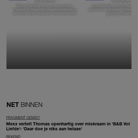
DE STAD VAN
DE STAD VAN
Elske DeWall over Leeuwarden,
Isabelle Boer deelt haar f
muziek en haar favoriete plekken in
plekken in Zwolle: 'Deze pl
de stad: 'Een stad die voelt als thuis'
graag verborgen'
NET
BINNEN
FRAGMENT GEMIST
Mexx vertelt Thomas openhartig over miskraam in 'B&B Vol
Liefde': 'Daar doe je niks aan helaas'
BEKEND