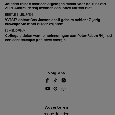
Jolanda reisde naar een afgelegen eiland voor de kust van
Zuid-Australië: 'Wij kwamen aan, onze koffers niet'
BEETJE BIJBLIJVEN
'GTST'-acteur Cas Jansen deelt geheim achter 17-jarig
huwelijk: 'Je moet elkaar vrijlaten'
IN MEMORIAM
Collega's delen warme herinneringen aan Peter Faber: 'Hij had
een aanstekelijke positieve energie'
Volg ons
Adverteren
mogelijkheden