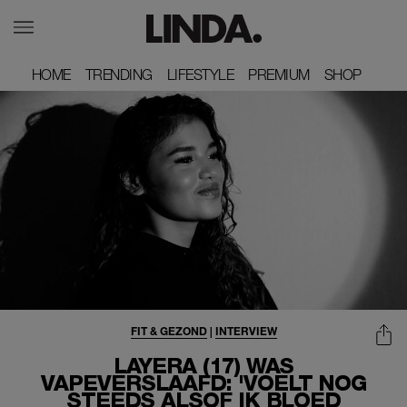
HOME
HOME
TRENDING
TRENDING
LIFESTYLE
LIFESTYLE
PREMIUM
PREMIUM
SHOP
SHOP
FIT & GEZOND
|
INTERVIEW
LAYERA (17) WAS
VAPEVERSLAAFD: 'VOELT NOG
STEEDS ALSOF IK BLOED