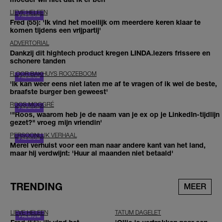
LIEVE HELEEN
Fred (55): 'Ik vind het moeilijk om meerdere keren klaar te
komen tijdens een vrijpartij'
ADVERTORIAL
Dankzij dit hightech product kregen LINDA.lezers frissere en
schonere tanden
FLOOR BAKHUYS ROOZEBOOM
'Ik kan weer eens niet laten me af te vragen of ik wel de beste,
braafste burger ben geweest'
ROOS MOGGRÉ
'"Roos, waarom heb je de naam van je ex op je LinkedIn-tijdlijn
gezet?" vroeg mijn vriendin'
PERSOONLIJK VERHAAL
Merel verhuist voor een man naar andere kant van het land,
maar hij verdwijnt: 'Huur al maanden niet betaald'
TRENDING
MEER
LIEVE HELEEN
TATUM DAGELET