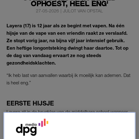
OPHOEST, HEEL ENG'
27-05-2026
|
JULOT VAN OPSTAL
Layera (17) is 12 jaar als ze begint met vapen. Na één
hijsje van de vape van een vriendin raakt ze verslaafd.
Ze stopt vorig jaar, na bijna vijf jaar intensief gebruik.
Een heftige longontsteking dwingt haar daartoe. Tot op
de dag van vandaag ervaart ze nog steeds
gezondheidsklachten.
“Ik heb last van aanvallen waarbij ik moeilijk kan ademen. Dat
is heel eng.”
EERSTE HIJSJE
Layera zit in de brugklas van de middelbare school wanneer
ze voor het eerst in aanraking komt met een vape. Ze is dan
12. “Ik fietste met een vriendin na school naar huis. Ze rookte
een vape met Red Bull-smaak en vroeg of ik het ook wilde