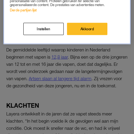
personalisatie van content. Profielen gebruiken ter selectie van
'Gewoon op het schoolplein,
gepersonaliseerde content. De prestaties van advertenties meten.
naast de leraren'
Derde partijen lijst
LEES OOK
Instellen
Akkoord
VAPEN IN NEDERLAND
De gemiddelde leeftijd waarop kinderen in Nederland
beginnen met vapen is
12,8 jaar
. Bijna een op de drie jongeren
van 12 tot en met 16 jaar die vapen, doet dat dagelijks. Er
wordt veel onderzoek gedaan naar de langetermijngevolgen
van vapen.
Artsen slaan al langere tijd alarm
. Zij vrezen voor
de gezondheid van deze jongeren, nu en in de toekomst.
KLACHTEN
Layera ontwikkelt in de jaren dat ze vapet steeds meer
klachten. “In het begin voelde ik de gevolgen wel aan mijn
conditie. Ook moest ik sneller naar de wc, en had ik vrijwel