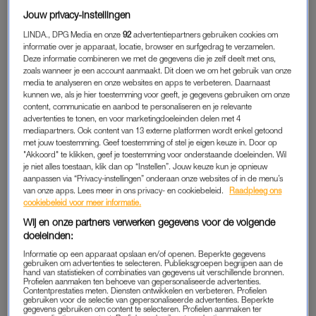
proberen.” Layera ziet er het kwaad niet van in en neemt een
Jouw privacy-instellingen
hijsje. “Een vape ziet er cool, onschuldig en aantrekkelijk uit.
LINDA., DPG Media en onze
92
advertentiepartners gebruiken cookies om
Het ruikt ook lekker.” Ze raakt na het eerste hijsje vrijwel direct
informatie over je apparaat, locatie, browser en surfgedrag te verzamelen.
verslaafd. “Het stijgt gelijk naar je hoofd. Het proeft zoals het
Deze informatie combineren we met de gegevens die je zelf deelt met ons,
zoals wanneer je een account aanmaakt. Dit doen we om het gebruik van onze
ruikt. Ik wilde meer.”
media te analyseren en onze websites en apps te verbeteren. Daarnaast
kunnen we, als je hier toestemming voor geeft, je gegevens gebruiken om onze
Via een dealer op sociale media bemachtigt ze nog die avond
content, communicatie en aanbod te personaliseren en je relevante
advertenties te tonen, en voor marketingdoeleinden delen met 4
een vape. “Je krijgt een lijst met alle smaken en prijzen
mediapartners. Ook content van 13 externe platformen wordt enkel getoond
doorgestuurd. Bedenk wat je lekker vindt en de smaak staat
met jouw toestemming. Geef toestemming of stel je eigen keuze in. Door op
ertussen. Maar eigenlijk is alles lekker en kun je alles mixen.”
"Akkoord" te klikken, geef je toestemming voor onderstaande doeleinden. Wil
je niet alles toestaan, klik dan op “Instellen”. Jouw keuze kun je opnieuw
aanpassen via “Privacy-instellingen” onderaan onze websites of in de menu’s
Layera vapet al die jaren alleen vapes met een smaakje. Deze
van onze apps. Lees meer in ons privacy- en cookiebeleid.
Raadpleeg ons
zijn inmiddels
verboden in Nederland
maar worden nog
cookiebeleid voor meer informatie.
steeds veelvuldig gebruikt
onder jongeren. “Zonder die
Wij en onze partners verwerken gegevens voor de volgende
doeleinden:
smaakjes zouden we namelijk niet vapen. Niemand van mijn
vrienden rookt een normale vape.”
Informatie op een apparaat opslaan en/of openen. Beperkte gegevens
gebruiken om advertenties te selecteren. Publieksgroepen begrijpen aan de
hand van statistieken of combinaties van gegevens uit verschillende bronnen.
Profielen aanmaken ten behoeve van gepersonaliseerde advertenties.
Contentprestaties meten. Diensten ontwikkelen en verbeteren. Profielen
Selina's dochter begon op
gebruiken voor de selectie van gepersonaliseerde advertenties. Beperkte
haar veertiende met vapen:
gegevens gebruiken om content te selecteren. Profielen aanmaken ter