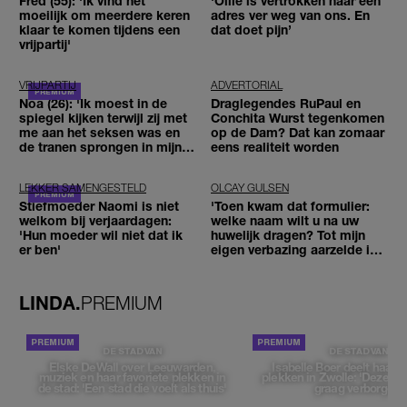
Fred (55): 'Ik vind het
'Ollie is vertrokken naar een
moeilijk om meerdere keren
adres ver weg van ons. En
klaar te komen tijdens een
dat doet pijn’
vrijpartij'
VRIJPARTIJ
ADVERTORIAL
Noa (26): 'Ik moest in de
Draglegendes RuPaul en
spiegel kijken terwijl zij met
Conchita Wurst tegenkomen
me aan het seksen was en
op de Dam? Dat kan zomaar
de tranen sprongen in mijn
eens realiteit worden
ogen'
LEKKER SAMENGESTELD
OLCAY GULSEN
Stiefmoeder Naomi is niet
'Toen kwam dat formulier:
welkom bij verjaardagen:
welke naam wilt u na uw
'Hun moeder wil niet dat ik
huwelijk dragen? Tot mijn
er ben'
eigen verbazing aarzelde ik
geen moment'
LINDA.
PREMIUM
DE STAD VAN
DE STAD VAN
Elske DeWall over Leeuwarden,
Isabelle Boer deelt haar f
muziek en haar favoriete plekken in
plekken in Zwolle: 'Deze pl
de stad: 'Een stad die voelt als thuis'
graag verborgen'