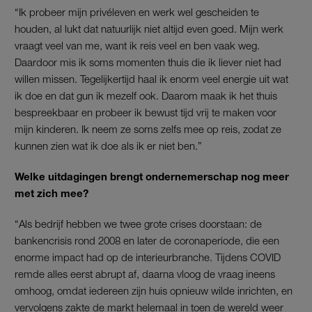
“Ik probeer mijn privéleven en werk wel gescheiden te
houden, al lukt dat natuurlijk niet altijd even goed. Mijn werk
vraagt veel van me, want ik reis veel en ben vaak weg.
Daardoor mis ik soms momenten thuis die ik liever niet had
willen missen. Tegelijkertijd haal ik enorm veel energie uit wat
ik doe en dat gun ik mezelf ook. Daarom maak ik het thuis
bespreekbaar en probeer ik bewust tijd vrij te maken voor
mijn kinderen. Ik neem ze soms zelfs mee op reis, zodat ze
kunnen zien wat ik doe als ik er niet ben.”
Welke uitdagingen brengt ondernemerschap nog meer
met zich mee?
“Als bedrijf hebben we twee grote crises doorstaan: de
bankencrisis rond 2008 en later de coronaperiode, die een
enorme impact had op de interieurbranche. Tijdens COVID
remde alles eerst abrupt af, daarna vloog de vraag ineens
omhoog, omdat iedereen zijn huis opnieuw wilde inrichten, en
vervolgens zakte de markt helemaal in toen de wereld weer