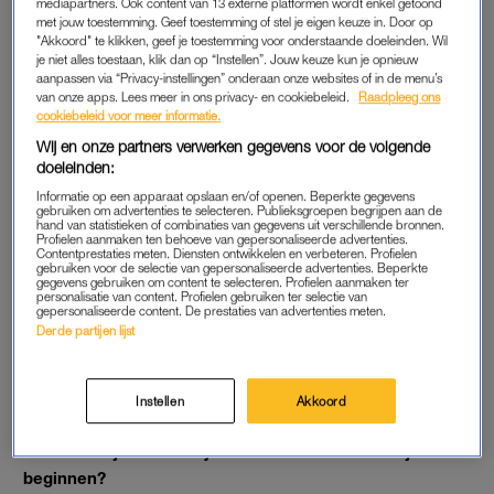
mediapartners. Ook content van 13 externe platformen wordt enkel getoond
en daarom dacht ik kort aan iets in die hoek. Maar ik wilde
met jouw toestemming. Geef toestemming of stel je eigen keuze in. Door op
geen lerares worden, dus ik koos uiteindelijk voor een studie
"Akkoord" te klikken, geef je toestemming voor onderstaande doeleinden. Wil
je niet alles toestaan, klik dan op “Instellen”. Jouw keuze kun je opnieuw
economie. Mijn vader zei altijd dat je daar alle kanten mee op
aanpassen via “Privacy-instellingen” onderaan onze websites of in de menu’s
kunt en daarom voelde dit op dat moment als een logische
van onze apps. Lees meer in ons privacy- en cookiebeleid.
Raadpleeg ons
cookiebeleid voor meer informatie.
keuze.”
Wij en onze partners verwerken gegevens voor de volgende
doeleinden:
Je studie zat erop. Wat ging je doen?
Informatie op een apparaat opslaan en/of openen. Beperkte gegevens
gebruiken om advertenties te selecteren. Publieksgroepen begrijpen aan de
“Na mijn studie begon ik bij een uitzendorganisatie, zoals veel
hand van statistieken of combinaties van gegevens uit verschillende bronnen.
Profielen aanmaken ten behoeve van gepersonaliseerde advertenties.
afgestudeerden destijds. Ik startte als intercedent op een
Contentprestaties meten. Diensten ontwikkelen en verbeteren. Profielen
vestiging, maar ik had meteen een duidelijk doel voor ogen: ik
gebruiken voor de selectie van gepersonaliseerde advertenties. Beperkte
gegevens gebruiken om content te selecteren. Profielen aanmaken ter
wilde naar het hoofdkantoor om me bezig te houden met de
personalisatie van content. Profielen gebruiken ter selectie van
gepersonaliseerde content. De prestaties van advertenties meten.
panden. Het aanhuren, verbouwen en, jawel, inrichten van
Derde partijen lijst
filialen. Dat lukte me na een jaar. En juist in die periode merkte
ik dat dat interieurstuk, dat creatieve, zo sterk in me zat dat ik
het niet langer kon negeren.”
Instellen
Akkoord
Wat bracht je uiteindelijk tot het besluit om voor jezelf te
beginnen?