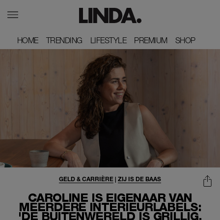
HOME
HOME
TRENDING
TRENDING
LIFESTYLE
LIFESTYLE
PREMIUM
PREMIUM
SHOP
SHOP
GELD & CARRIÈRE
|
ZIJ IS DE BAAS
CAROLINE IS EIGENAAR VAN
MEERDERE INTERIEURLABELS:
'DE BUITENWERELD IS GRILLIG,