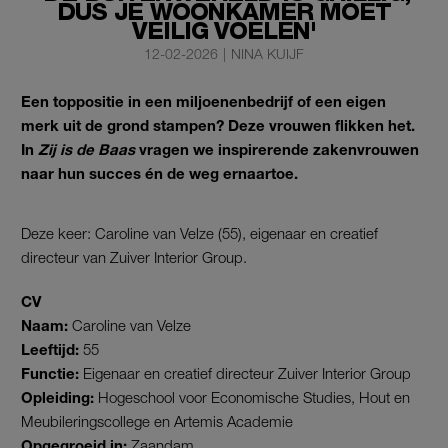
DUS JE WOONKAMER MOET
VEILIG VOELEN'
12-02-2026
|
NINA KUIJF
Een toppositie in een miljoenenbedrijf of een eigen
merk uit de grond stampen? Deze vrouwen flikken het.
In
Zij is de Baas
vragen we inspirerende zakenvrouwen
naar hun succes én de weg ernaartoe.
Deze keer: Caroline van Velze (55), eigenaar en creatief
directeur van Zuiver Interior Group.
CV
Naam:
Caroline van Velze
Leeftijd:
55
Functie:
Eigenaar en creatief directeur Zuiver Interior Group
Opleiding:
Hogeschool voor Economische Studies, Hout en
Meubileringscollege en Artemis Academie
Opgegroeid in:
Zaandam