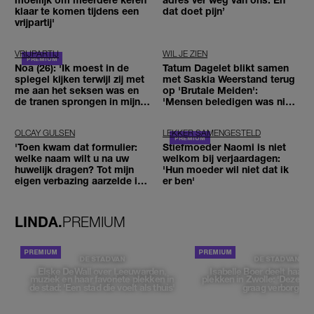
klaar te komen tijdens een
dat doet pijn’
vrijpartij'
VRIJPARTIJ
WIL JE ZIEN
Noa (26): 'Ik moest in de
Tatum Dagelet blikt samen
spiegel kijken terwijl zij met
met Saskia Weerstand terug
me aan het seksen was en
op 'Brutale Meiden':
de tranen sprongen in mijn
'Mensen beledigen was niet
ogen'
leuk meer'
OLCAY GULSEN
LEKKER SAMENGESTELD
'Toen kwam dat formulier:
Stiefmoeder Naomi is niet
welke naam wilt u na uw
welkom bij verjaardagen:
huwelijk dragen? Tot mijn
'Hun moeder wil niet dat ik
eigen verbazing aarzelde ik
er ben'
geen moment'
LINDA.
PREMIUM
DE STAD VAN
DE STAD VAN
Elske DeWall over Leeuwarden,
Isabelle Boer deelt haar f
muziek en haar favoriete plekken in
plekken in Zwolle: 'Deze pl
de stad: 'Een stad die voelt als thuis'
graag verborgen'