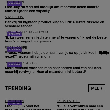
LIEVE HELEEN
Fred (55): 'Ik vind het moeilijk om meerdere keren klaar te
komen tijdens een vrijpartij'
ADVERTORIAL
Dankzij dit hightech product kregen LINDA.lezers frissere en
schonere tanden
FLOOR BAKHUYS ROOZEBOOM
'Ik kan weer eens niet laten me af te vragen of ik wel de beste,
braafste burger ben geweest'
ROOS MOGGRÉ
'"Roos, waarom heb je de naam van je ex op je LinkedIn-tijdlijn
gezet?" vroeg mijn vriendin'
PERSOONLIJK VERHAAL
Merel verhuist voor een man naar andere kant van het land,
maar hij verdwijnt: 'Huur al maanden niet betaald'
TRENDING
MEER
LIEVE HELEEN
TATUM DAGELET
Fred (55): 'Ik vind het
'Ollie is vertrokken naar een
moeilijk om meerdere keren
adres ver weg van ons. En