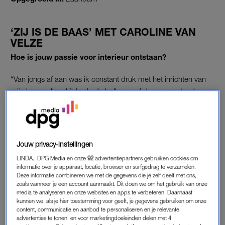
‘ZIJ IS DE BAAS’ MET CAROLINE VAN
VELZE
Hoe is jouw passie voor interieur ontstaan?
“Van jongs af aan was ik constant druk met het inrichten van
mijn kamer. Ik schilderde de balken, gaf de muren steeds een
andere kleur en bleef mijn meubels verschuiven tot het precies
stond zoals ik wilde. Waar andere kinderen misschien op sport
of muziek zaten, kon ik uren verdwalen in woonwinkels om
naar stoffen en materialen te kijken. Het zat gewoon in me. Die
Jouw privacy-instellingen
drang om ruimtes mooier, warmer en persoonlijker te maken
LINDA., DPG Media en onze
92
advertentiepartners gebruiken cookies om
is eigenlijk nooit meer weggegaan.”
informatie over je apparaat, locatie, browser en surfgedrag te verzamelen.
Deze informatie combineren we met de gegevens die je zelf deelt met ons,
zoals wanneer je een account aanmaakt. Dit doen we om het gebruik van onze
Toch besloot je eerst een andere weg in te slaan?
media te analyseren en onze websites en apps te verbeteren. Daarnaast
kunnen we, als je hier toestemming voor geeft, je gegevens gebruiken om onze
“Na mijn middelbareschooltijd wist ik niet precies welke
content, communicatie en aanbod te personaliseren en je relevante
advertenties te tonen, en voor marketingdoeleinden delen met 4
richting ik op wilde. Ik had een voorliefde voor de Franse taal