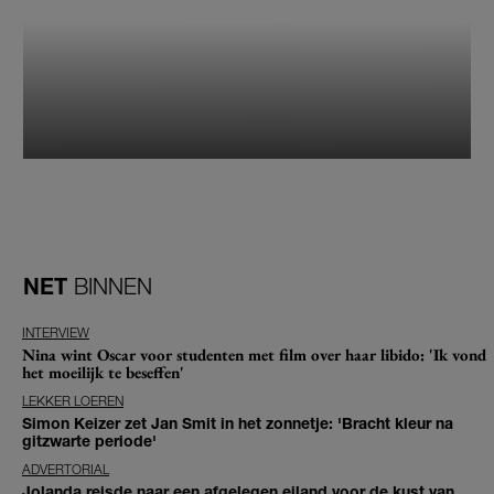
NET
BINNEN
INTERVIEW
Nina wint Oscar voor studenten met film over haar libido: 'Ik vond
het moeilijk te beseffen'
LEKKER LOEREN
Simon Keizer zet Jan Smit in het zonnetje: 'Bracht kleur na
gitzwarte periode'
ADVERTORIAL
Jolanda reisde naar een afgelegen eiland voor de kust van