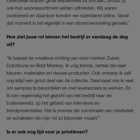
Uiteindelijk klopten grote webwinkels bij ons aan, omdat zij
ook hun woonassortiment wilden uitbreiden. Wij waren
voorbereid en daardoor konden we razendsnel online. Vanaf
dat moment is het eigenlijk in een stroomversnelling geraakt.”
Hoe ziet jouw rol binnen het bedrijf er vandaag de dag
uit?
“Ik bepaal de creatieve richting van onze merken Zuiver,
Dutchbone en Bold Monkey. Ik volg trends, vertaal die naar
kleuren, materialen en nieuwe producten. Ook ontwerp ik zelf
nog altijd een groot deel van de collectie. Daarnaast reis ik veel
om samples te beoordelen en met leveranciers te werken. En
ik ben regelmatig het gezicht van het bedrijf naar de
buitenwereld, op het gebied van interviews en
trendpresentaties. Het is precies die combinatie van creativiteit
en schakelen die mijn rol zo bijzonder maakt.”
Is er ook nog tijd voor je privéleven?