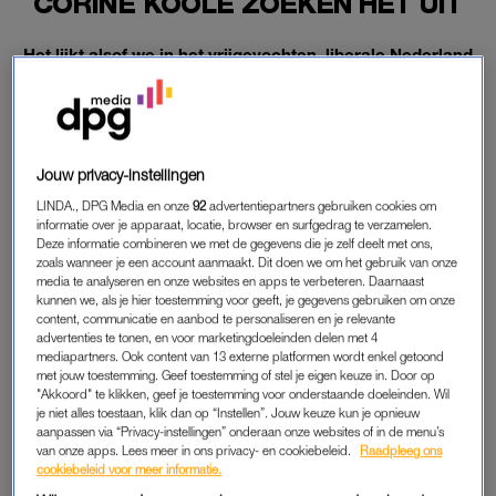
CORINE KOOLE ZOEKEN HET UIT
Het lijkt alsof we in het vrijgevochten, liberale Nederland
over alles kunnen praten. Maar is dat wel zo? Ronit
Palache en Corine Koole onderzoeken samen de taboes
in onze samenleving.
Jouw privacy-instellingen
Ze vragen zich af of elk van die taboes wel een functie heeft of
dat ze beter kunnen verdwijnen.
LINDA., DPG Media en onze
92
advertentiepartners gebruiken cookies om
informatie over je apparaat, locatie, browser en surfgedrag te verzamelen.
Deze informatie combineren we met de gegevens die je zelf deelt met ons,
zoals wanneer je een account aanmaakt. Dit doen we om het gebruik van onze
TABOE
media te analyseren en onze websites en apps te verbeteren. Daarnaast
kunnen we, als je hier toestemming voor geeft, je gegevens gebruiken om onze
In deze aflevering bespreken we het taboe op geen zin
content, communicatie en aanbod te personaliseren en je relevante
hebben in seks. Want waarom is het eigenlijk de norm om
advertenties te tonen, en voor marketingdoeleinden delen met 4
mediapartners. Ook content van 13 externe platformen wordt enkel getoond
altijd maar seks te moeten willen hebben? Het komt toch ook
met jouw toestemming. Geef toestemming of stel je eigen keuze in. Door op
best vaak voor dat je geen zin hebt?
"Akkoord" te klikken, geef je toestemming voor onderstaande doeleinden. Wil
je niet alles toestaan, klik dan op “Instellen”. Jouw keuze kun je opnieuw
aanpassen via “Privacy-instellingen” onderaan onze websites of in de menu’s
van onze apps. Lees meer in ons privacy- en cookiebeleid.
Raadpleeg ons
cookiebeleid voor meer informatie.