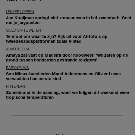
LEKKER LOEREN
Jan Kooijman springt niet zomaar even in het zwembad: 'Geef
me je jurypunten'
GOED OM TE WETEN
Te mooi om waar te zijn? Kijk uit voor AI-foto's op
tweedehandsplatformen zoals Vinted
ADVERTORIAL
Amaya zat vast op Madeira door noodweer: 'We zaten op de
grond tussen honderden gestrande reizigers'
BABYNIEUWS
Son Mieux-bandleden Maud Akkermans en Olivier Lucas
verwachten hun eerste kind
HITTEPLAN
Zonnebrand in de aanslag, want we krijgen dit weekend weer
tropische temperaturen