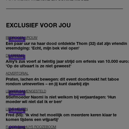
EXCLUSIEF VOOR JOU
BEDROGEN VROUW
Een paar uur na haar dood ontdekte Thom (32) dat zijn vriendin
vreemdging: 'Echt, mijn bek viel open'
DE ERFENIS
Amy’s zus voert al twintig jaar strijd om erfenis van 10.000 euro:
'Op de uitvaart is ze niet geweest'
ADVERTORIAL
Praten, lachen én bewegen: dit event doorbreekt het taboe
rondom urineverlies – en jij kunt daarbij zijn
LEKKER SAMENGESTELD
Stiefmoeder Naomi is niet welkom bij verjaardagen: 'Hun
moeder wil niet dat ik er ben'
LIEVE HELEEN
Fred (55): 'Ik vind het moeilijk om meerdere keren klaar te
komen tijdens een vrijpartij'
FLOOR BAKHUYS ROOZEBOOM