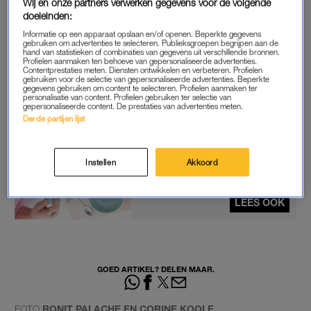
Wij en onze partners verwerken gegevens voor de volgende
doeleinden:
Informatie op een apparaat opslaan en/of openen. Beperkte gegevens
gebruiken om advertenties te selecteren. Publieksgroepen begrijpen aan de
hand van statistieken of combinaties van gegevens uit verschillende bronnen.
Profielen aanmaken ten behoeve van gepersonaliseerde advertenties.
Contentprestaties meten. Diensten ontwikkelen en verbeteren. Profielen
gebruiken voor de selectie van gepersonaliseerde advertenties. Beperkte
gegevens gebruiken om content te selecteren. Profielen aanmaken ter
personalisatie van content. Profielen gebruiken ter selectie van
gepersonaliseerde content. De prestaties van advertenties meten.
Derde partijen lijst
Eva: 'Hij voelde geen klik, maar
wilde wel mijn seksbuddy zijn'
Instellen
Akkoord
LEES OOK
GOED ARTIKEL? DELEN MAAR.
FOTO
RONIT PALACHE EN CORINE KOOLE