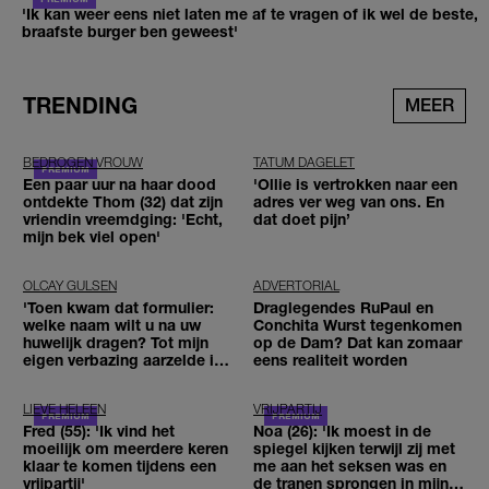
'Ik kan weer eens niet laten me af te vragen of ik wel de beste,
braafste burger ben geweest'
TRENDING
MEER
BEDROGEN VROUW
TATUM DAGELET
Een paar uur na haar dood
'Ollie is vertrokken naar een
ontdekte Thom (32) dat zijn
adres ver weg van ons. En
vriendin vreemdging: 'Echt,
dat doet pijn’
mijn bek viel open'
OLCAY GULSEN
ADVERTORIAL
'Toen kwam dat formulier:
Draglegendes RuPaul en
welke naam wilt u na uw
Conchita Wurst tegenkomen
huwelijk dragen? Tot mijn
op de Dam? Dat kan zomaar
eigen verbazing aarzelde ik
eens realiteit worden
geen moment'
LIEVE HELEEN
VRIJPARTIJ
Fred (55): 'Ik vind het
Noa (26): 'Ik moest in de
moeilijk om meerdere keren
spiegel kijken terwijl zij met
klaar te komen tijdens een
me aan het seksen was en
vrijpartij'
de tranen sprongen in mijn