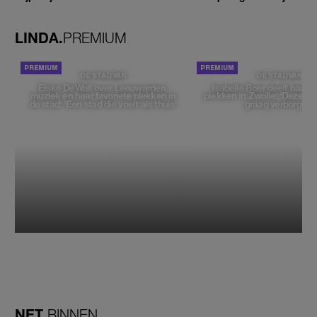
ogen'
LINDA.
PREMIUM
DE STAD VAN
DE STAD VAN
Elske DeWall over Leeuwarden,
Isabelle Boer deelt haar f
muziek en haar favoriete plekken in
plekken in Zwolle: 'Deze pl
de stad: 'Een stad die voelt als thuis'
graag verborgen'
NET
BINNEN