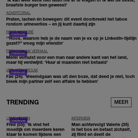
braafste burger ben geweest'
ADVERTORIAL
Praten, lachen én bewegen: dit event doorbreekt het taboe
rondom urineverlies – en jij kunt daarbij zijn
ROOS MOGGRÉ
'"Roos, waarom heb je de naam van je ex op je LinkedIn-tijdlijn
gezet?" vroeg mijn vriendin'
PERSOONLIJK VERHAAL
Merel verhuist voor een man naar andere kant van het land,
maar hij verdwijnt: 'Huur al maanden niet betaald'
VERLATEN VROUW
Fae (24): 'Vreemdgaan was uit den boze, dat deed je niet, toch
bleek mijn partner zelf een affaire te hebben'
TRENDING
MEER
LIEVE HELEEN
INTERVIEW
Fred (55): 'Ik vind het
Man achtervolgt Valerie (35)
moeilijk om meerdere keren
in het bos en betast zichzelf,
klaar te komen tijdens een
zij filmt en deelt de