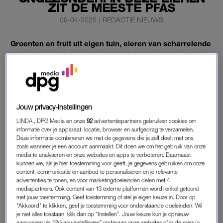
ZIT DE MEESTE PFAS
08-04-2025
|
REDACTIE NIEUWS
Groenten en fruit uit eigen tuin, eieren van scharrelende
kippen; lange tijd werd gedacht dat biologisch gelijk
staat aan beter – totdat PFAS in beeld kwam. Nu Pasen
voor de deur staat, is het goed om te weten: welke
eieren kun je het beste kiezen?
Jouw privacy-instellingen
RTL Nieuws
sprak met Ivar Lanting van de Antea Group, die
LINDA., DPG Media en onze
92
advertentiepartners gebruiken cookies om
PFAS-onderzoek doet voor diverse overheden.
informatie over je apparaat, locatie, browser en surfgedrag te verzamelen.
Deze informatie combineren we met de gegevens die je zelf deelt met ons,
zoals wanneer je een account aanmaakt. Dit doen we om het gebruik van onze
PFAS IN EIEREN
media te analyseren en onze websites en apps te verbeteren. Daarnaast
kunnen we, als je hier toestemming voor geeft, je gegevens gebruiken om onze
Lanting heeft slecht nieuws voor hobbykippenhouders en
content, communicatie en aanbod te personaliseren en je relevante
advertenties te tonen, en voor marketingdoeleinden delen met 4
mensen die het liefst eieren eten van scharrelkippen: de eieren
mediapartners. Ook content van 13 externe platformen wordt enkel getoond
van kippen die veel buiten rondscharrelen, hebben over het
met jouw toestemming. Geef toestemming of stel je eigen keuze in. Door op
algemeen een (veel) hogere PFAS-waarde.
"Akkoord" te klikken, geef je toestemming voor onderstaande doeleinden. Wil
je niet alles toestaan, klik dan op “Instellen”. Jouw keuze kun je opnieuw
aanpassen via “Privacy-instellingen” onderaan onze websites of in de menu’s