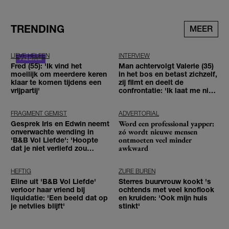
TRENDING
MEER
LIEVE HELEEN
INTERVIEW
Fred (55): 'Ik vind het
Man achtervolgt Valerie (35)
moeilijk om meerdere keren
in het bos en betast zichzelf,
klaar te komen tijdens een
zij filmt en deelt de
vrijpartij'
confrontatie: 'Ik laat me niet
tegenhouden'
FRAGMENT GEMIST
ADVERTORIAL
Word een professional yapper:
Gesprek Iris en Edwin neemt
zó wordt nieuwe mensen
onverwachte wending in
ontmoeten veel minder
'B&B Vol Liefde': 'Hoopte
awkward
dat je niet verliefd zou
worden'
HEFTIG
ZURE BUREN
Eline uit 'B&B Vol Liefde'
Sterres buurvrouw kookt 's
verloor haar vriend bij
ochtends met veel knoflook
liquidatie: 'Een beeld dat op
en kruiden: 'Ook mijn huis
je netvlies blijft'
stinkt'