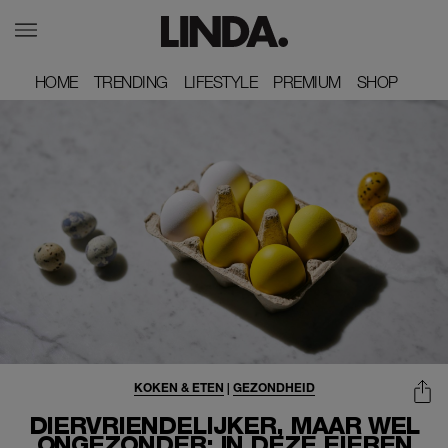
HOME
HOME
TRENDING
TRENDING
LIFESTYLE
LIFESTYLE
PREMIUM
PREMIUM
SHOP
SHOP
KOKEN & ETEN
|
GEZONDHEID
DIERVRIENDELIJKER, MAAR WEL
ONGEZONDER: IN DEZE EIEREN