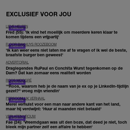
EXCLUSIEF VOOR JOU
LIEVE HELEEN
Fred (55): 'Ik vind het moeilijk om meerdere keren klaar te
komen tijdens een vrijpartij'
FLOOR BAKHUYS ROOZEBOOM
'Ik kan weer eens niet laten me af te vragen of ik wel de beste,
braafste burger ben geweest'
ADVERTORIAL
Draglegendes RuPaul en Conchita Wurst tegenkomen op de
Dam? Dat kan zomaar eens realiteit worden
ROOS MOGGRÉ
'"Roos, waarom heb je de naam van je ex op je LinkedIn-tijdlijn
gezet?" vroeg mijn vriendin'
PERSOONLIJK VERHAAL
Merel verhuist voor een man naar andere kant van het land,
maar hij verdwijnt: 'Huur al maanden niet betaald'
VERLATEN VROUW
Fae (24): 'Vreemdgaan was uit den boze, dat deed je niet, toch
bleek mijn partner zelf een affaire te hebben'