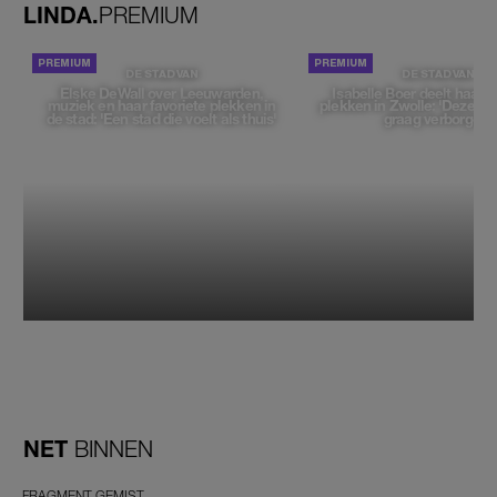
LINDA.
PREMIUM
DE STAD VAN
DE STAD VAN
Elske DeWall over Leeuwarden,
Isabelle Boer deelt haar f
muziek en haar favoriete plekken in
plekken in Zwolle: 'Deze pl
de stad: 'Een stad die voelt als thuis'
graag verborgen'
NET
BINNEN
FRAGMENT GEMIST