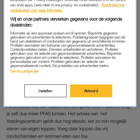
Voor het
onderzoek
werd meer achtergrondinformatie over de
van onze apps. Lees meer in ons privacy- en cookiebeleid.
Raadpleeg ons
kippen onder de loep genomen, zoals het type voer dat ze
cookiebeleid voor meer informatie.
krijgen en hoe ze leven. Daaruit blijkt de bovenstaande
Wij en onze partners verwerken gegevens voor de volgende
doeleinden:
conclusie. Hetzelfde geldt voor oudere kippen, ook hun eieren
bevatten hogere PFAS-waarden.
Informatie op een apparaat opslaan en/of openen. Beperkte gegevens
gebruiken om advertenties te selecteren. Publieksgroepen begrijpen aan de
hand van statistieken of combinaties van gegevens uit verschillende bronnen.
Profielen aanmaken ten behoeve van gepersonaliseerde advertenties.
Contentprestaties meten. Diensten ontwikkelen en verbeteren. Profielen
VOER
gebruiken voor de selectie van gepersonaliseerde advertenties. Beperkte
gegevens gebruiken om content te selecteren. Profielen aanmaken ter
Kippen die uitsluitend voer uit de winkel kregen, hadden
personalisatie van content. Profielen gebruiken ter selectie van
gepersonaliseerde content. De prestaties van advertenties meten.
lagere PFAS-waarden dan kippen die deels zelf naar voedsel
Derde partijen lijst
zochten. De boosdoener blijkt niet zozeer gras en bladeren te
zijn, maar regenwormen die de scharrelende kippen
Instellen
Akkoord
oppeuzelen.
Als je eieren eet van kippen die een goed leven hebben, krijg
je zelf dus meer PFAS binnen. Het advies van het
Voedingscentrum geldt dus nog steeds: eet zo min mogelijk
eieren van eigen kippen. Voeg daar kippen die vrij
rondscharrelen en wormen eten aan toe.