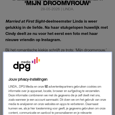
'MIJN DROOMVROUW'
28-05-2026
|
LINDA.
Married at First Sight
-deelneemster Linda is weer
gelukkig in de liefde. Na haar stukgelopen huwelijk met
Cindy deelt ze nu voor het eerst een foto met haar
nieuwe vriendin op Instagram.
Bij het romantische kiekje schrijft ze trots: ‘Mijn droomvrouw.’
LINDA UIT MAFS
Onder de post met de foto van haar
nieuwe vriendin
reageren
Jouw privacy-instellingen
volgers massaal enthousiast op het liefdesnieuws. ‘Trots op
jullie, je maakt mijn lieve zus heel gelukkig!’, schrijft iemand.
LINDA., DPG Media en onze
92
advertentiepartners gebruiken cookies om
informatie over je apparaat, locatie, browser en surfgedrag te verzamelen.
‘Trots op jullie lieve schatten. De liefde en blijdschap straalt’,
Deze informatie combineren we met de gegevens die je zelf deelt met ons,
reageert een ander.
zoals wanneer je een account aanmaakt. Dit doen we om het gebruik van onze
media te analyseren en onze websites en apps te verbeteren. Daarnaast
kunnen we, als je hier toestemming voor geeft, je gegevens gebruiken om onze
De realityster liet eerder al aan
RTL Boulevard
weten dat ze na
content, communicatie en aanbod te personaliseren en je relevante