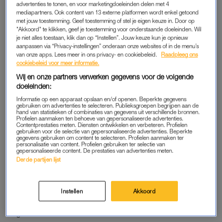
haar avontuur in het programma opnieuw verliefd is geworden.
advertenties te tonen, en voor marketingdoeleinden delen met 4
mediapartners. Ook content van 13 externe platformen wordt enkel getoond
“Ik heb de liefde ondertussen gevonden”, vertelde ze toen.
met jouw toestemming. Geef toestemming of stel je eigen keuze in. Door op
“Dus ik ben heel blij.”
"Akkoord" te klikken, geef je toestemming voor onderstaande doeleinden. Wil
je niet alles toestaan, klik dan op “Instellen”. Jouw keuze kun je opnieuw
aanpassen via “Privacy-instellingen” onderaan onze websites of in de menu’s
van onze apps. Lees meer in ons privacy- en cookiebeleid.
Raadpleeg ons
NIEUWE LIEFDE
cookiebeleid voor meer informatie.
Hoewel Linda haar nieuwe liefde toen nog buiten beeld hield,
Wij en onze partners verwerken gegevens voor de volgende
kon ze haar enthousiasme nauwelijks verbergen. “Ik ben nu
doeleinden:
samen met de liefste, mooiste en grappigste vrouw uit Alphen
Informatie op een apparaat opslaan en/of openen. Beperkte gegevens
gebruiken om advertenties te selecteren. Publieksgroepen begrijpen aan de
aan den Rijn”, zei ze lachend. Volgens Linda speelt de
hand van statistieken of combinaties van gegevens uit verschillende bronnen.
Profielen aanmaken ten behoeve van gepersonaliseerde advertenties.
romance inmiddels al een paar weken en zit ze nog altijd
Contentprestaties meten. Diensten ontwikkelen en verbeteren. Profielen
volop op een roze wolk. “Ik word er helemaal rood van. Maar
gebruiken voor de selectie van gepersonaliseerde advertenties. Beperkte
gegevens gebruiken om content te selecteren. Profielen aanmaken ter
ik ben weer helemaal happy.”
personalisatie van content. Profielen gebruiken ter selectie van
gepersonaliseerde content. De prestaties van advertenties meten.
Derde partijen lijst
Haar huwelijk met Cindy hield uiteindelijk geen stand, iets
waar kijkers van
Married at First Sight
wekenlang getuige van
waren. Toch kijkt Linda zonder spijt terug op haar deelname.
Instellen
Akkoord
“We kunnen het toch wel een groot avontuur noemen”, zei ze
tegen
RTL Boulevard.