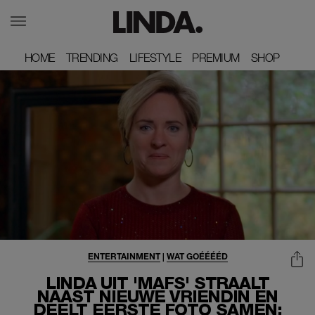
HOME
HOME
TRENDING
TRENDING
LIFESTYLE
LIFESTYLE
PREMIUM
PREMIUM
SHOP
SHOP
ENTERTAINMENT
|
WAT GOÉÉÉÉD
LINDA UIT 'MAFS' STRAALT
NAAST NIEUWE VRIENDIN EN
DEELT EERSTE FOTO SAMEN: