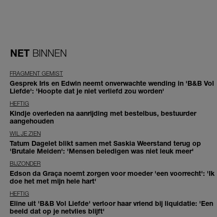
NET
BINNEN
FRAGMENT GEMIST
Gesprek Iris en Edwin neemt onverwachte wending in 'B&B Vol
Liefde': 'Hoopte dat je niet verliefd zou worden'
HEFTIG
Kindje overleden na aanrijding met bestelbus, bestuurder
aangehouden
WIL JE ZIEN
Tatum Dagelet blikt samen met Saskia Weerstand terug op
'Brutale Meiden': 'Mensen beledigen was niet leuk meer'
BIJZONDER
Edson da Graça noemt zorgen voor moeder 'een voorrecht': 'Ik
doe het met mijn hele hart'
HEFTIG
Eline uit 'B&B Vol Liefde' verloor haar vriend bij liquidatie: 'Een
beeld dat op je netvlies blijft'