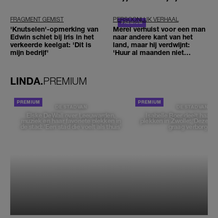
FRAGMENT GEMIST
PERSOONLIJK VERHAAL
'Knutselen'-opmerking van
Merel verhuist voor een man
Edwin schiet bij Iris in het
naar andere kant van het
verkeerde keelgat: 'Dit is
land, maar hij verdwijnt:
mijn bedrijf'
'Huur al maanden niet
betaald'
LINDA.
PREMIUM
DE STAD VAN
DE STAD VAN
Elske DeWall over Leeuwarden,
Isabelle Boer deelt haar f
muziek en haar favoriete plekken in
plekken in Zwolle: 'Deze pl
de stad: 'Een stad die voelt als thuis'
graag verborgen'