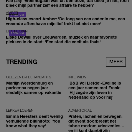
Fae (24): 'Vreemdgaan was uit den boze, dat deed je niet, toch
bleek mijn partner zelf een affaire te hebben'
AMBER
High-class escort Amber: 'De tong van een ander in me, een
vreemde aftershave: mijn lief trekt het niet meer'
DE STAD VAN
Elske DeWall over Leeuwarden, muziek en haar favoriete
plekken in de stad: 'Een stad die voelt als thuis'
TRENDING
MEER
GELEZEN BIJ DE TANDARTS
INTERVIEW
Marlijn Weerdenburg en
'B&B Vol Liefde'-Eveline is
partner na negen jaar
een jaar samen met Frank:
eindelijk samen op vakantie
'Hij zegde zijn leven in
Nederland op voor mij'
LEKKER LOEREN
ADVERTORIAL
Emma Heesters deelt weinig
Praten, lachen én bewegen:
verhullende bikinifoto: 'You
dit event doorbreekt het
know what they say'
taboe rondom urineverlies –
en jij kunt daarbij zijn