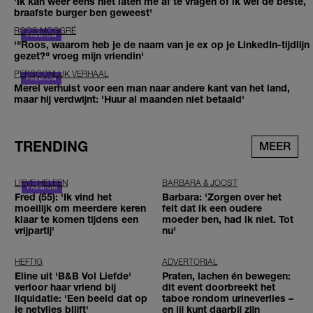
'Ik kan weer eens niet laten me af te vragen of ik wel de beste,
braafste burger ben geweest'
ROOS MOGGRÉ
'"Roos, waarom heb je de naam van je ex op je LinkedIn-tijdlijn
gezet?" vroeg mijn vriendin'
PERSOONLIJK VERHAAL
Merel verhuist voor een man naar andere kant van het land,
maar hij verdwijnt: 'Huur al maanden niet betaald'
TRENDING
MEER
LIEVE HELEEN
BARBARA & JOOST
Fred (55): 'Ik vind het
Barbara: 'Zorgen over het
moeilijk om meerdere keren
feit dat ik een oudere
klaar te komen tijdens een
moeder ben, had ik niet. Tot
vrijpartij'
nu'
HEFTIG
ADVERTORIAL
Eline uit 'B&B Vol Liefde'
Praten, lachen én bewegen:
verloor haar vriend bij
dit event doorbreekt het
liquidatie: 'Een beeld dat op
taboe rondom urineverlies –
je netvlies blijft'
en jij kunt daarbij zijn