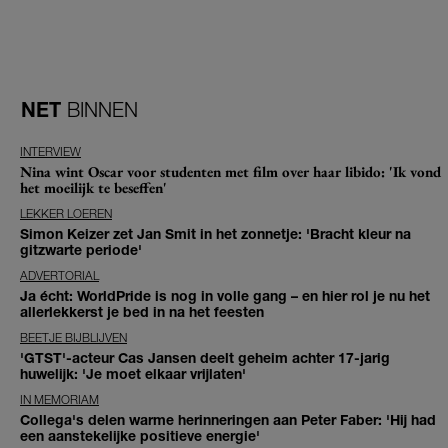
NET
BINNEN
INTERVIEW
Nina wint Oscar voor studenten met film over haar libido: 'Ik vond
het moeilijk te beseffen'
LEKKER LOEREN
Simon Keizer zet Jan Smit in het zonnetje: 'Bracht kleur na
gitzwarte periode'
ADVERTORIAL
Ja écht: WorldPride is nog in volle gang – en hier rol je nu het
allerlekkerst je bed in na het feesten
BEETJE BIJBLIJVEN
'GTST'-acteur Cas Jansen deelt geheim achter 17-jarig
huwelijk: 'Je moet elkaar vrijlaten'
IN MEMORIAM
Collega's delen warme herinneringen aan Peter Faber: 'Hij had
een aanstekelijke positieve energie'