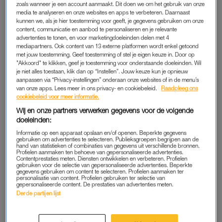
zoals wanneer je een account aanmaakt. Dit doen we om het gebruik van onze
media te analyseren en onze websites en apps te verbeteren. Daarnaast
Na die avond blijven de twee met elkaar in contact. “Haar
kunnen we, als je hier toestemming voor geeft, je gegevens gebruiken om onze
vader heeft mij opgebeld. Hij zag dat het contact serieus was
content, communicatie en aanbod te personaliseren en je relevante
advertenties te tonen, en voor marketingdoeleinden delen met 4
en benadrukte dat ze maar 17 was, dus hij ging er een stokje
mediapartners. Ook content van 13 externe platformen wordt enkel getoond
voor steken.” De zanger zegt dat hij op dat moment geen
met jouw toestemming. Geef toestemming of stel je eigen keuze in. Door op
"Akkoord" te klikken, geef je toestemming voor onderstaande doeleinden. Wil
relatie had met
Monique Westenberg
.
je niet alles toestaan, klik dan op “Instellen”. Jouw keuze kun je opnieuw
aanpassen via “Privacy-instellingen” onderaan onze websites of in de menu’s
André nodigt de vader van Noa uit om bij een dinnershow van
van onze apps. Lees meer in ons privacy- en cookiebeleid.
Raadpleeg ons
cookiebeleid voor meer informatie.
hem te komen kijken. “Hij kwam met zijn dochter. Dit was vlak
Wij en onze partners verwerken gegevens voor de volgende
voor ik naar Amerika ging. Ik zag haar en dacht: ik ben uit
doeleinden:
elkaar, maar dat is nog niet bekend en daar wil ik ook niet over
Informatie op een apparaat opslaan en/of openen. Beperkte gegevens
praten. Het enige wat ik aan haar vroeg was of ze een vriend
gebruiken om advertenties te selecteren. Publieksgroepen begrijpen aan de
had; daarop zei ze nee. Na Amerika heb ik meteen een appje
hand van statistieken of combinaties van gegevens uit verschillende bronnen.
Profielen aanmaken ten behoeve van gepersonaliseerde advertenties.
gestuurd.”
Contentprestaties meten. Diensten ontwikkelen en verbeteren. Profielen
gebruiken voor de selectie van gepersonaliseerde advertenties. Beperkte
gegevens gebruiken om content te selecteren. Profielen aanmaken ter
personalisatie van content. Profielen gebruiken ter selectie van
gepersonaliseerde content. De prestaties van advertenties meten.
Hopelijk 'ooit met z'n allen': zo
Derde partijen lijst
vieren André Hazes en Noa
Braaf voor het eerst samen
kerst