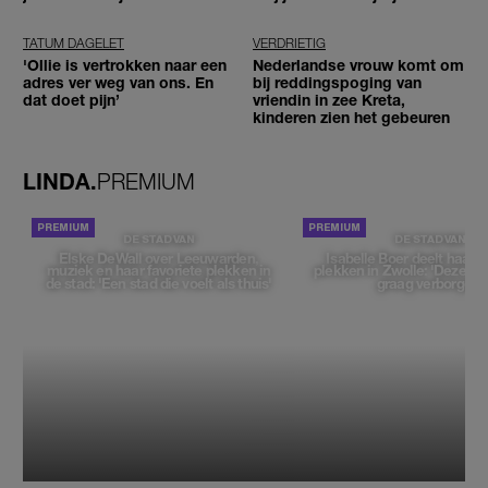
TATUM DAGELET
VERDRIETIG
'Ollie is vertrokken naar een
Nederlandse vrouw komt om
adres ver weg van ons. En
bij reddingspoging van
dat doet pijn’
vriendin in zee Kreta,
kinderen zien het gebeuren
LINDA.
PREMIUM
DE STAD VAN
DE STAD VAN
Elske DeWall over Leeuwarden,
Isabelle Boer deelt haar f
muziek en haar favoriete plekken in
plekken in Zwolle: 'Deze pl
de stad: 'Een stad die voelt als thuis'
graag verborgen'