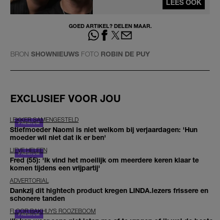
LEES OOK
GOED ARTIKEL? DELEN MAAR.
BRON
SHOWNIEUWS
FOTO
ROBIN DE PUY
EXCLUSIEF VOOR JOU
LEKKER SAMENGESTELD
Stiefmoeder Naomi is niet welkom bij verjaardagen: 'Hun
moeder wil niet dat ik er ben'
LIEVE HELEEN
Fred (55): 'Ik vind het moeilijk om meerdere keren klaar te
komen tijdens een vrijpartij'
ADVERTORIAL
Dankzij dit hightech product kregen LINDA.lezers frissere en
schonere tanden
FLOOR BAKHUYS ROOZEBOOM