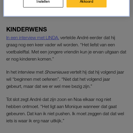
Instellen
Akkoord
LEES OOK
KINDERWENS
In een interview met LINDA.
vertelde André eerder dat hij
graag nog een keer vader wil worden. “Het liefst van een
voetbalelftal. Met een jongere vriendin kun je ervan uitgaan dat
er nog kinderen komen.”
In het interview met
Shownieuws
vertelt hij dat hij volgend jaar
wil “beginnen met oefenen”. “Niet dat het volgend jaar
gebeurt, maar dat we er wel mee bezig zijn.”
Tot slot zegt André dat zijn zoon en Noa elkaar nog niet
hebben ontmoet. “Het ligt aan Monique wanneer dat gaat
gebeuren. Dat kan ik niet pushen. Ik moet zeggen dat dat wel
iets is waar ik erg naar uitkijk.”