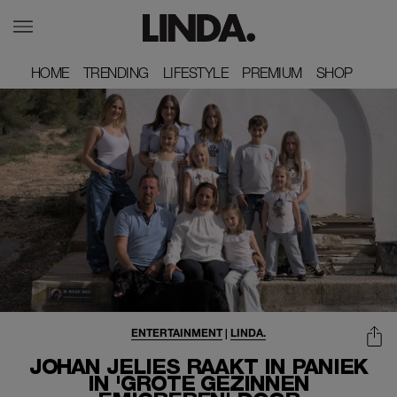
HOME
HOME
TRENDING
TRENDING
LIFESTYLE
LIFESTYLE
PREMIUM
PREMIUM
SHOP
SHOP
ENTERTAINMENT
|
LINDA.
JOHAN JELIES RAAKT IN PANIEK
IN 'GROTE GEZINNEN