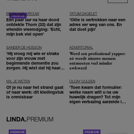
BEDROGEN VROUW
TATUM DAGELET
Een paar uur na haar dood
'Ollie is vertrokken naar een
ontdekte Thom (32) dat zijn
adres ver weg van ons. En
vriendin vreemdging: 'Echt,
dat doet pijn’
mijn bek viel open'
SANDER DE HOSSON
ADVERTORIAL
Word een professional yapper:
'Hij vroeg mij wie er straks
zó wordt nieuwe mensen
voor zijn vrouw met
ontmoeten veel minder
beginnende dementie zou
awkward
zorgen. Hij wist dat hij haar
zou moeten loslaten'
WIL JE WETEN
OLCAY GULSEN
Of je nu naar het strand gaat
'Toen kwam dat formulier:
of naar werk: dit kledingstuk
welke naam wilt u na uw
is onmisbaar
huwelijk dragen? Tot mijn
eigen verbazing aarzelde ik
geen moment'
LINDA.
PREMIUM
ACHTERGROND