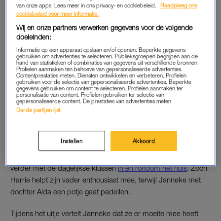
“Je pas is verlopen”, zegt hij thuis zichtbaar geïrriteerd tegen
van onze apps. Lees meer in ons privacy- en cookiebeleid.
Raadpleeg ons
cookiebeleid voor meer informatie.
zijn vrouw Janneke. Zij probeert de gemoederen nog te
Wij en onze partners verwerken gegevens voor de volgende
sussen: “Dat komt wel goed.” Maar Johan is al te ver in de
doeleinden:
stress geschoten. “Ik baal, want nu heb je een schuld bij de
Informatie op een apparaat opslaan en/of openen. Beperkte gegevens
pomp.”
gebruiken om advertenties te selecteren. Publieksgroepen begrijpen aan de
hand van statistieken of combinaties van gegevens uit verschillende bronnen.
Profielen aanmaken ten behoeve van gepersonaliseerde advertenties.
Contentprestaties meten. Diensten ontwikkelen en verbeteren. Profielen
gebruiken voor de selectie van gepersonaliseerde advertenties. Beperkte
FRUSTRATIE
gegevens gebruiken om content te selecteren. Profielen aanmaken ter
personalisatie van content. Profielen gebruiken ter selectie van
Janneke, die niet had gezien dat de geldigheidsdatum op haar
gepersonaliseerde content. De prestaties van advertenties meten.
pas was verlopen, haalt haar schouders op. Johan ziet dat
Derde partijen lijst
anders. “Het staat op de pas. Het staat er met koeienletters:
02/2025. Jullie lachen erom, maar ik stond weer voor aap.”
Instellen
Akkoord
Ondanks zijn frustratie gaat Johan daarna gewoon weer
verder met de dagelijkse klussen
in en rondom het huis
. Zoon
Harrie helpt zijn vader enthousiast mee, terwijl Janneke met
dochter Aida een potje gaat padellen.
Tijdens het uitje vertelt Janneke dat ze er moeite mee heeft