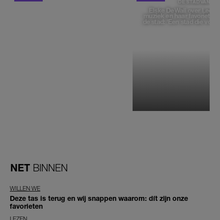
DE STAD VAN
Elske DeWall over Leeu
muziek en haar favoriete p
de stad: 'Een stad die voelt 
NET
BINNEN
WILLEN WE
Deze tas is terug en wij snappen waarom: dít zijn onze
favorieten
LEZEN