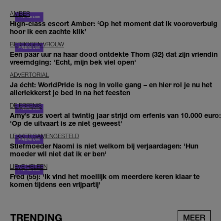
AMBER
High-class escort Amber: ‘Op het moment dat ik vooroverbuig
hoor ik een zachte klik’
BEDROGEN VROUW
Een paar uur na haar dood ontdekte Thom (32) dat zijn vriendin
vreemdging: 'Echt, mijn bek viel open'
ADVERTORIAL
Ja écht: WorldPride is nog in volle gang – en hier rol je nu het
allerlekkerst je bed in na het feesten
DE ERFENIS
Amy’s zus voert al twintig jaar strijd om erfenis van 10.000 euro:
'Op de uitvaart is ze niet geweest'
LEKKER SAMENGESTELD
Stiefmoeder Naomi is niet welkom bij verjaardagen: 'Hun
moeder wil niet dat ik er ben'
LIEVE HELEEN
Fred (55): 'Ik vind het moeilijk om meerdere keren klaar te
komen tijdens een vrijpartij'
TRENDING
MEER