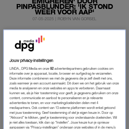
EMIGREREN' DOOR
PINPASBLUNDER: 'IK STOND
WEER VOOR AAP'
07-05-2025
|
ROBYN VAN GORSEL
Een verlopen pinpas zorgt voor hoogoplopende
frustratie bij Johan Jelies in de nieuwste aflevering van
Jelies & Gnodde: Grote Gezinnen Emigreren
.
De pater familias krijgt in de tweede aflevering van het nieuwe
Jouw privacy-instellingen
programma het voor zijn kiezen, als hij aan de pomp wil
LINDA., DPG Media en onze
92
advertentiepartners gebruiken cookies om
afrekenen en zijn pas het ineens begeeft.
informatie over je apparaat, locatie, browser en surfgedrag te verzamelen.
Deze informatie combineren we met de gegevens die je zelf deelt met ons,
zoals wanneer je een account aanmaakt. Dit doen we om het gebruik van onze
media te analyseren en onze websites en apps te verbeteren. Daarnaast
PANIEK BIJ JOHAN JELIES
kunnen we, als je hier toestemming voor geeft, je gegevens gebruiken om onze
Wat begint als een gewone ochtend – kinderen naar school,
content, communicatie en aanbod te personaliseren en je relevante
advertenties te tonen, en voor marketingdoeleinden delen met 4
tanken en weer door – verandert al snel in een moment van
mediapartners. Ook content van 13 externe platformen wordt enkel getoond
stress voor Johan. De pas weigert dienst en hij staat met lege
met jouw toestemming. Geef toestemming of stel je eigen keuze in. Door op
"Akkoord" te klikken, geef je toestemming voor onderstaande doeleinden. Wil
handen bij de kassa.
je niet alles toestaan, klik dan op “Instellen”. Jouw keuze kun je opnieuw
aanpassen via “Privacy-instellingen” onderaan onze websites of in de menu’s