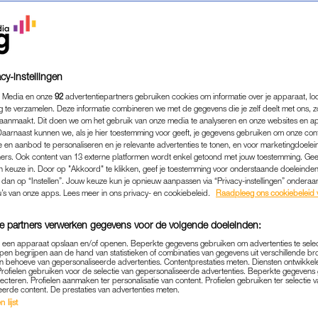
cy-instellingen
 Media en onze
92
advertentiepartners gebruiken cookies om informatie over je apparaat, lo
g te verzamelen. Deze informatie combineren we met de gegevens die je zelf deelt met ons, z
aanmaakt. Dit doen we om het gebruik van onze media te analyseren en onze websites en a
Daarnaast kunnen we, als je hier toestemming voor geeft, je gegevens gebruiken om onze con
 en aanbod te personaliseren en je relevante advertenties te tonen, en voor marketingdoele
ers. Ook content van 13 externe platformen wordt enkel getoond met jouw toestemming. Ge
gen keuze in. Door op "Akkoord" te klikken, geef je toestemming voor onderstaande doeleinden. 
ENTERTAINMENT
|
LEKKER LOEREN
k dan op “Instellen”. Jouw keuze kun je opnieuw aanpassen via “Privacy-instellingen” ondera
E OOSTERHUIS DEELT HAA
u’s van onze apps. Lees meer in ons privacy- en cookiebeleid.
Raadpleeg ons cookiebeleid 
 GEZONDE PIZZA: 'SIMPE
e partners verwerken gegevens voor de volgende doeleinden:
LEKKER'
p een apparaat opslaan en/of openen. Beperkte gegevens gebruiken om advertenties te sele
pen begrijpen aan de hand van statistieken of combinaties van gegevens uit verschillende br
09-06-2026
|
FLORIEN DE BRUIJN
 behoeve van gepersonaliseerde advertenties. Contentprestaties meten. Diensten ontwikkel
Profielen gebruiken voor de selectie van gepersonaliseerde advertenties. Beperkte gegeven
lecteren. Profielen aanmaken ter personalisatie van content. Profielen gebruiken ter selectie 
eerde content. De prestaties van advertenties meten.
 op social media? Je ziet het in de social rubriek Le
 lijst
 fijn dat je erover kunt meepraten.