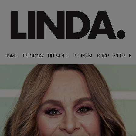
HOME
HOME
TRENDING
TRENDING
LIFESTYLE
LIFESTYLE
PREMIUM
PREMIUM
SHOP
SHOP
MEER
MEER