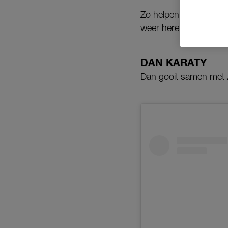
Zo helpen Wolter Kroes
weer herenigd met haa
DAN KARATY
Dan gooit samen met zi