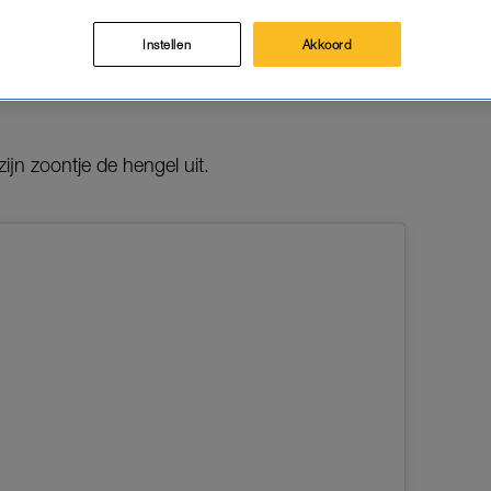
 en Freek Vonk ons over de Oranje kater heen te komen, is
Instellen
Akkoord
r hond en is Kraantje Pappie voor de tweede keer vader 
jn zoontje de hengel uit.