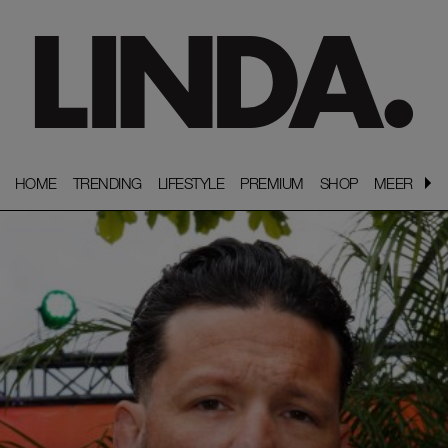
HOME
HOME
TRENDING
TRENDING
LIFESTYLE
LIFESTYLE
PREMIUM
PREMIUM
SHOP
SHOP
MEER
MEER