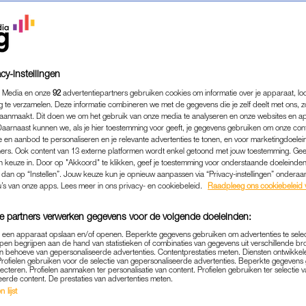
cy-instellingen
 Media en onze
92
advertentiepartners gebruiken cookies om informatie over je apparaat, lo
g te verzamelen. Deze informatie combineren we met de gegevens die je zelf deelt met ons, z
aanmaakt. Dit doen we om het gebruik van onze media te analyseren en onze websites en a
Daarnaast kunnen we, als je hier toestemming voor geeft, je gegevens gebruiken om onze con
 en aanbod te personaliseren en je relevante advertenties te tonen, en voor marketingdoele
ers. Ook content van 13 externe platformen wordt enkel getoond met jouw toestemming. Ge
gen keuze in. Door op "Akkoord" te klikken, geef je toestemming voor onderstaande doeleinden. 
k dan op “Instellen”. Jouw keuze kun je opnieuw aanpassen via “Privacy-instellingen” ondera
ENTERTAINMENT
|
LEKKER LOEREN
u’s van onze apps. Lees meer in ons privacy- en cookiebeleid.
Raadpleeg ons cookiebeleid 
L: KRAANTJE PAPPIE (!) 
e partners verwerken gegevens voor de volgende doeleinden:
EDE KEER VADER GEWO
p een apparaat opslaan en/of openen. Beperkte gegevens gebruiken om advertenties te sele
pen begrijpen aan de hand van statistieken of combinaties van gegevens uit verschillende br
11-07-2024
|
LOTTE VOLLEBREGT
 behoeve van gepersonaliseerde advertenties. Contentprestaties meten. Diensten ontwikkel
Profielen gebruiken voor de selectie van gepersonaliseerde advertenties. Beperkte gegeven
lecteren. Profielen aanmaken ter personalisatie van content. Profielen gebruiken ter selectie 
op social media? Je ziet het in de social rubriek:
Le
eerde content. De prestaties van advertenties meten.
 lijst
 fijn dat je erover kunt meepraten.