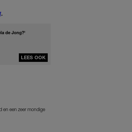
f
.
ela de Jong?'
LEES OOK
nd en een zeer mondige