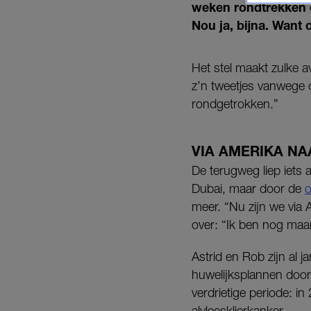
weken rondtrekken d
Nou ja, bijna. Want 
Het stel maakt zulke av
z’n tweetjes vanwege
rondgetrokken.”
VIA AMERIKA NA
De terugweg liep iets
Dubai, maar door de
o
meer. “Nu zijn we via 
over: “Ik ben nog maa
Astrid en Rob zijn al 
huwelijksplannen door
verdrietige periode: 
alvleesklierkanker.