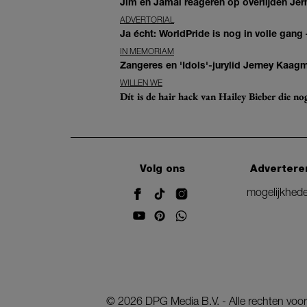
Jim en Jamai reageren op overlijden Jern
ADVERTORIAL
Ja écht: WorldPride is nog in volle gang –
IN MEMORIAM
Zangeres en 'Idols'-jurylid Jerney Kaag
WILLEN WE
Dít is de hair hack van Hailey Bieber die n
Volg ons
Advertere
mogelijkhed
©
2026
DPG Media B.V. - Alle rechten vo