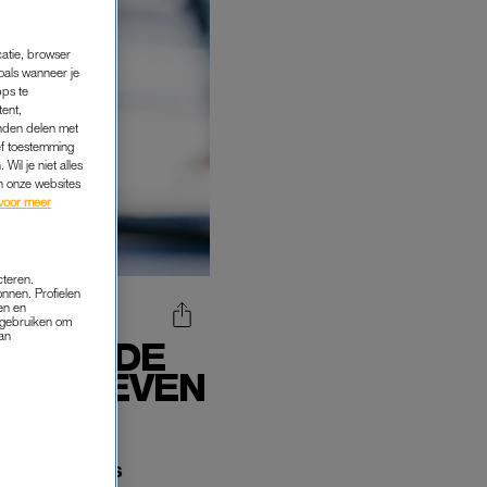
catie, browser
oals wanneer je
pps te
tent,
inden delen met
ef toestemming
Wil je niet alles
an onze websites
voor meer
cteren.
onnen. Profielen
en en
s gebruiken om
van
R ROB DE
HUN LEVEN
amour
. Na zes