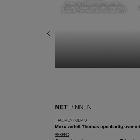
Elske DeWall over Leeuwarden,
muziek en haar favoriete plekken in
de stad: 'Een stad die voelt als thuis'
NET
BINNEN
FRAGMENT GEMIST
Mexx vertelt Thomas openhartig over mis
BEKEND