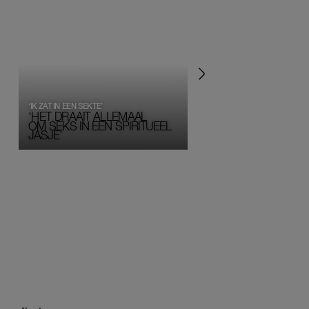
‘IK ZAT IN EEN SEKTE’
‘HET DRAAIT ALLEMAAL
OM SEKS IN EEN SPIRITUEEL 
JASJE’