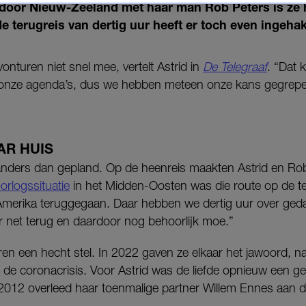
oor Nieuw-Zeeland met haar man Rob Peters is ze h
de terugreis van dertig uur heeft er toch even ingehak
onturen niet snel mee, vertelt Astrid in
De Telegraaf
. “Dat 
 onze agenda’s, dus we hebben meteen onze kans gegrepe
AR HUIS
 anders dan gepland. Op de heenreis maakten Astrid en Ro
orlogssituatie
in het Midden-Oosten was die route op de t
Amerika teruggegaan. Daar hebben we dertig uur over gedaan
r net terug en daardoor nog behoorlijk moe.”
jaren een hecht stel. In 2022 gaven ze elkaar het jawoord, 
 de coronacrisis. Voor Astrid was de liefde opnieuw een 
in 2012 overleed haar toenmalige partner Willem Ennes aan 