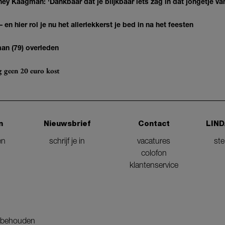
ey Kaagman: 'Dankbaar dat je blijkbaar iets zag in dat jongetje van
 en hier rol je nu het allerlekkerst je bed in na het feesten
man (79) overleden
og geen 20 euro kost
n
Nieuwsbrief
Contact
LIND
en
schrijf je in
vacatures
st
colofon
klantenservice
orbehouden