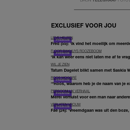
EXCLUSIEF VOOR JOU
LIEVE HELEEN
Fred (55): 'Ik vind het moeilijk om meerde
FLOOR BAKHUYS ROOZEBOOM
'Ik kan weer eens niet laten me af te vr
WIL JE ZIEN
Tatum Dagelet blikt samen met Saskia W
ROOS MOGGRÉ
'"Roos, waarom heb je de naam van je ex 
PERSOONLIJK VERHAAL
Merel verhuist voor een man naar andere 
VERLATEN VROUW
Fae (24): 'Vreemdgaan was uit den boze, d