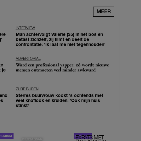
MEER
INTERVIEW
ere
Man achtervolgt Valerie (35) in het bos en
j'
betast zichzelf, zij filmt en deelt de
confrontatie: 'Ik laat me niet tegenhouden'
ADVERTORIAL
Word een professional yapper: zó wordt nieuwe
te
mensen ontmoeten veel minder awkward
 je
ZURE BUREN
iend
Sterres buurvrouw kookt 's ochtends met
es
veel knoflook en kruiden: 'Ook mijn huis
stinkt'
EXPATS MET
STOM!
DE STAD VAN