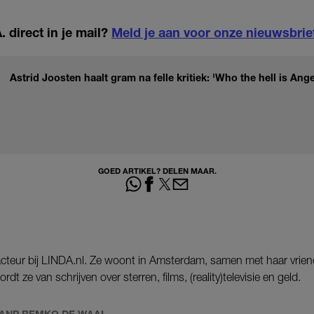
 direct in je mail?
Meld je aan voor onze nieuwsbrie
Astrid Joosten haalt gram na felle kritiek: 'Who the hell is Ang
GOED ARTIKEL? DELEN MAAR.
dacteur bij LINDA.nl. Ze woont in Amsterdam, samen met haar vrie
rdt ze van schrijven over sterren, films, (reality)televisie en geld.
ANP REMKO DE WAAL