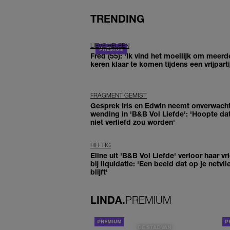
TRENDING
LIEVE HELEEN
Fred (55): 'Ik vind het moeilijk om meerd
keren klaar te komen tijdens een vrijparti
FRAGMENT GEMIST
Gesprek Iris en Edwin neemt onverwach
wending in 'B&B Vol Liefde': 'Hoopte dat
niet verliefd zou worden'
HEFTIG
Eline uit 'B&B Vol Liefde' verloor haar vr
bij liquidatie: 'Een beeld dat op je netvli
blijft'
LINDA.
PREMIUM
DE STAD VAN