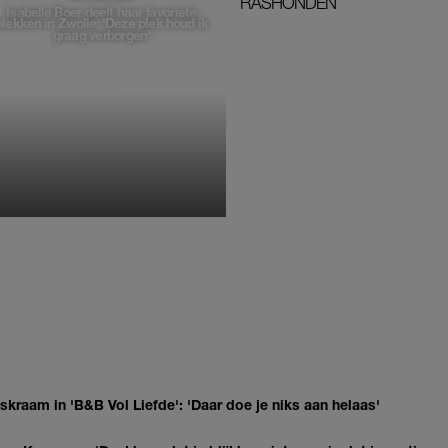
RASHONDEN
Isabelle Boer deelt haar favoriete
plekken in Zwolle: 'Deze plek houd ik
graag verborgen'
MONIQUE KLEMANN
kraam in 'B&B Vol Liefde': 'Daar doe je niks aan helaas'