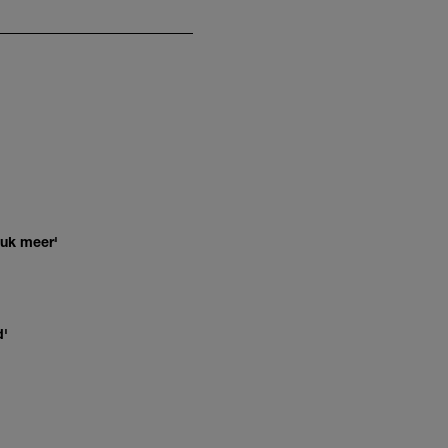
euk meer'
d'