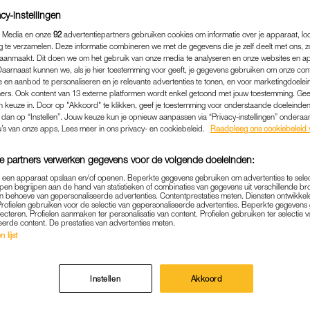
cy-instellingen
 Media en onze
92
advertentiepartners gebruiken cookies om informatie over je apparaat, lo
g te verzamelen. Deze informatie combineren we met de gegevens die je zelf deelt met ons, z
aanmaakt. Dit doen we om het gebruik van onze media te analyseren en onze websites en a
Daarnaast kunnen we, als je hier toestemming voor geeft, je gegevens gebruiken om onze con
 en aanbod te personaliseren en je relevante advertenties te tonen, en voor marketingdoele
ers. Ook content van 13 externe platformen wordt enkel getoond met jouw toestemming. Ge
gen keuze in. Door op "Akkoord" te klikken, geef je toestemming voor onderstaande doeleinden. 
k dan op “Instellen”. Jouw keuze kun je opnieuw aanpassen via “Privacy-instellingen” ondera
u’s van onze apps. Lees meer in ons privacy- en cookiebeleid.
Raadpleeg ons cookiebeleid 
e partners verwerken gegevens voor de volgende doeleinden:
p een apparaat opslaan en/of openen. Beperkte gegevens gebruiken om advertenties te sele
pen begrijpen aan de hand van statistieken of combinaties van gegevens uit verschillende br
 behoeve van gepersonaliseerde advertenties. Contentprestaties meten. Diensten ontwikkel
ENTERTAINMENT
|
LEKKER BEZIG!
Profielen gebruiken voor de selectie van gepersonaliseerde advertenties. Beperkte gegeven
lecteren. Profielen aanmaken ter personalisatie van content. Profielen gebruiken ter selectie 
JOOSTEN PAKTE MET HAA
eerde content. De prestaties van advertenties meten.
 lijst
VOOR HET AVONTUUR VAN 
30-03-2026
|
CARMEN FELIX
Instellen
Akkoord
 is weer terug op Nederlandse bodem na haar
tour d’