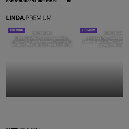
confrontatie: 'Ik laat me niet
na
tegenhouden'
LINDA.
PREMIUM
DE STAD VAN
DE STAD VAN
Elske DeWall over Leeuwarden,
Isabelle Boer deelt haar f
muziek en haar favoriete plekken in
plekken in Zwolle: 'Deze pl
de stad: 'Een stad die voelt als thuis'
graag verborgen'