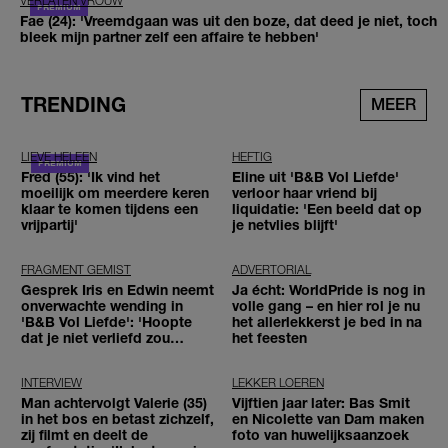
VERLATEN VROUW
Fae (24): 'Vreemdgaan was uit den boze, dat deed je niet, toch
bleek mijn partner zelf een affaire te hebben'
TRENDING
MEER
LIEVE HELEEN
HEFTIG
Fred (55): 'Ik vind het
Eline uit 'B&B Vol Liefde'
moeilijk om meerdere keren
verloor haar vriend bij
klaar te komen tijdens een
liquidatie: 'Een beeld dat op
vrijpartij'
je netvlies blijft'
FRAGMENT GEMIST
ADVERTORIAL
Gesprek Iris en Edwin neemt
Ja écht: WorldPride is nog in
onverwachte wending in
volle gang – en hier rol je nu
'B&B Vol Liefde': 'Hoopte
het allerlekkerst je bed in na
dat je niet verliefd zou
het feesten
worden'
INTERVIEW
LEKKER LOEREN
Man achtervolgt Valerie (35)
Vijftien jaar later: Bas Smit
in het bos en betast zichzelf,
en Nicolette van Dam maken
zij filmt en deelt de
foto van huwelijksaanzoek