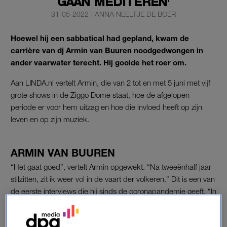
GAAN MEDITEREN'
31-05-2022
|
ANNA NEELTJE DE BOER
Hoewel hij een sabbatical had gepland, kwam de
carrière van dj Armin van Buuren noodgedwongen in
ander vaarwater terecht. Hij gooide het roer om.
Aan LINDA.nl vertelt Armin, die van 2 tot en met 5 juni met vijf
grote shows in de Ziggo Dome staat, hoe de afgelopen
periode er voor hem uitzag en hoe die invloed heeft op zijn
leven en op zijn muziek.
ARMIN VAN BUUREN
“Het gaat goed”, vertelt Armin opgewekt. “Na tweeënhalf jaar
stilzitten, zit ik weer vol in de vaart der volkeren.” Dit is een van
de eerste interviews die hij sinds de coronapandemie geeft. “In
het verleden deed ik dertig tot veertig interviews als ik een
nieuw album uitbracht of een grote show deed, maar dat doe