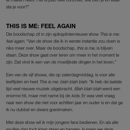
sta je voor?”
THIS IS ME: FEEL AGAIN
Die boodschap zit in zijn spiksplinternieuwe show
This is me:
feel again
. “Van de show die ik in eerste instantie zou doen is
niks meer over. Maar de boodschap,
this is me
, is blijven
staan. Deze show gaat over leren om meer in het moment te
zijn. Dat vind ik een van de moeilijkste dingen in het leven.”
Een van de vijf shows, die op zaterdagmiddag, is voor alle
leeftijden en heet
This is me: blah blah blah
. “Ik heb de laatste
tijd veel nieuwe muziek uitgebracht.
Blah blah blah
werd een
enorme hit, maar met name bij de
kids
. Er was veel vraag
naar een show die niet voor achttien jaar en ouder is en dat ga
ik nu dubbel en dwars goedmaken.
Met deze show wil ik mijn jongere fans bedienen. En als alle
spullen dan toch klaar staan en hangen, kunnen we deze