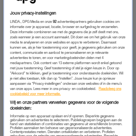
ik niet meer. Daar heb ik geen zin meer in.”
Jouw privacy-instellingen
In 2019 bracht de dj
het album
Balance
uit
en hij zou in 2020
een gelijknamige grote show doen in de Ziggo Dome. Ter
LINDA., DPG Media en onze
92
advertentiepartners gebruiken cookies om
informatie over je apparaat, locatie, browser en surfgedrag te verzamelen.
voorbereiding deed hij een bustour door Amerika. “We pasten
Deze informatie combineren we met de gegevens die je zelf deelt met ons,
tracks aan – maakten ze korter en langer – en maakten zo de
zoals wanneer je een account aanmaakt. Dit doen we om het gebruik van onze
show steeds compacter en beter.” Maar corona deed zijn
media te analyseren en onze websites en apps te verbeteren. Daarnaast
kunnen we, als je hier toestemming voor geeft, je gegevens gebruiken om onze
intrede en de daverende finale in zijn thuisland ging niet door.
content, communicatie en aanbod te personaliseren en je relevante
advertenties te tonen, en voor marketingdoeleinden delen met 4
mediapartners. Ook content van 13 externe platformen wordt enkel getoond
met jouw toestemming. Geef toestemming of stel je eigen keuze in. Door op
BURN-OUT
"Akkoord" te klikken, geef je toestemming voor onderstaande doeleinden. Wil
“Wat weinig mensen weten, is dat ik een sabbatical had
je niet alles toestaan, klik dan op “Instellen”. Jouw keuze kun je opnieuw
aanpassen via “Privacy-instellingen” onderaan onze websites of in de menu’s
gepland in de zomer van 2020. Tot die tijd wilde ik touren. De
van onze apps. Lees meer in ons privacy- en cookiebeleid.
Raadpleeg ons
show in Amsterdam zou een soort einde zijn, waarna ik het
cookiebeleid voor meer informatie.
rustiger aan zou gaan doen, maar dat einde kwam eerder”,
Wij en onze partners verwerken gegevens voor de volgende
legt hij uit.
doeleinden:
Informatie op een apparaat opslaan en/of openen. Beperkte gegevens
gebruiken om advertenties te selecteren. Publieksgroepen begrijpen aan de
“Ik zat tegen een burn-out aan. Twintig jaar touren gaat je niet
hand van statistieken of combinaties van gegevens uit verschillende bronnen.
in de koude kleren zitten. Daarnaast ben ik vader, mede-
Profielen aanmaken ten behoeve van gepersonaliseerde advertenties.
Contentprestaties meten. Diensten ontwikkelen en verbeteren. Profielen
eigenaar van een groot bedrijf en doe ik radioshows. Ik vroeg
gebruiken voor de selectie van gepersonaliseerde advertenties. Beperkte