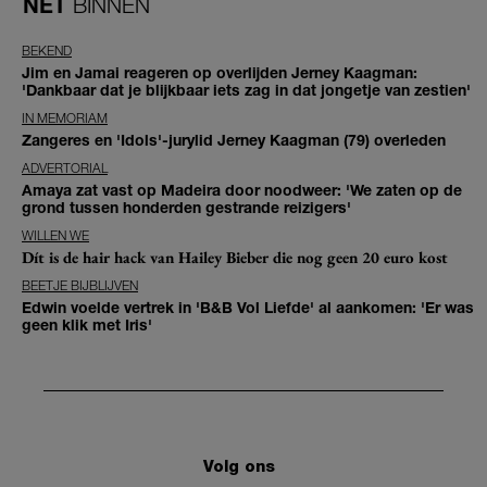
NET
BINNEN
BEKEND
Jim en Jamai reageren op overlijden Jerney Kaagman:
'Dankbaar dat je blijkbaar iets zag in dat jongetje van zestien'
IN MEMORIAM
Zangeres en 'Idols'-jurylid Jerney Kaagman (79) overleden
ADVERTORIAL
Amaya zat vast op Madeira door noodweer: 'We zaten op de
grond tussen honderden gestrande reizigers'
WILLEN WE
Dít is de hair hack van Hailey Bieber die nog geen 20 euro kost
BEETJE BIJBLIJVEN
Edwin voelde vertrek in 'B&B Vol Liefde' al aankomen: 'Er was
geen klik met Iris'
Volg ons