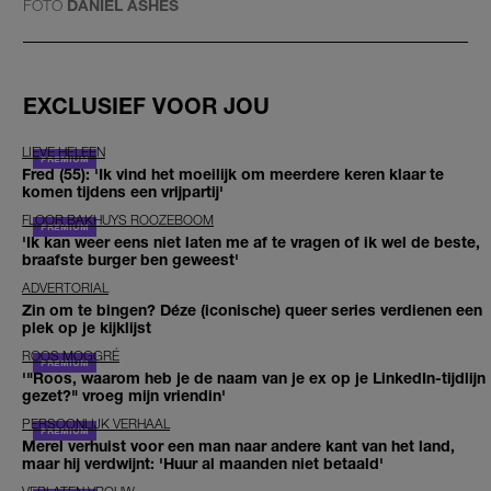
FOTO
DANIËL ASHES
EXCLUSIEF VOOR JOU
LIEVE HELEEN
Fred (55): 'Ik vind het moeilijk om meerdere keren klaar te
komen tijdens een vrijpartij'
FLOOR BAKHUYS ROOZEBOOM
'Ik kan weer eens niet laten me af te vragen of ik wel de beste,
braafste burger ben geweest'
ADVERTORIAL
Zin om te bingen? Déze (iconische) queer series verdienen een
plek op je kijklijst
ROOS MOGGRÉ
'"Roos, waarom heb je de naam van je ex op je LinkedIn-tijdlijn
gezet?" vroeg mijn vriendin'
PERSOONLIJK VERHAAL
Merel verhuist voor een man naar andere kant van het land,
maar hij verdwijnt: 'Huur al maanden niet betaald'