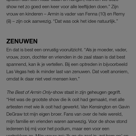
show net zo goed een keer voor alle leeftijden doen.” Zijn
vrouw en kinderen – Armin is vader van Fenna (10) en Remy
(8) – zijn ook aanwezig. “Dat was ook het idee natuurlijk.”
ZENUWEN
En dat is best een onrustig vooruitzicht. “Als je moeder, vader,
vrouw, zoon, dochter en vrienden in de zaal staan is dat best
spannend, kan ik je vertellen. Bij een optreden in bijvoorbeeld
Las Vegas heb ik minder last van zenuwen. Dat voelt anoniem,
omdat ik daar niet veel mensen ken.”
The Best of Armin Only
-show staat in zijn geheugen gegrift.
“Het was de grootste show die ik ooit had gemaakt, met alle
artiesten met wie ik ooit had gewerkt. Van Kensington en Gavin
DeGraw tot mijn eigen broer. Fans van over de hele wereld,
mijn familie en vrienden waren aanwezig. Voor de show stond
iedereen bij mij voor het podium, maar een voor een
vertrokken ze. Mijn vrouw zei: ‘Ik ga de zaal in, zet hem op’ en