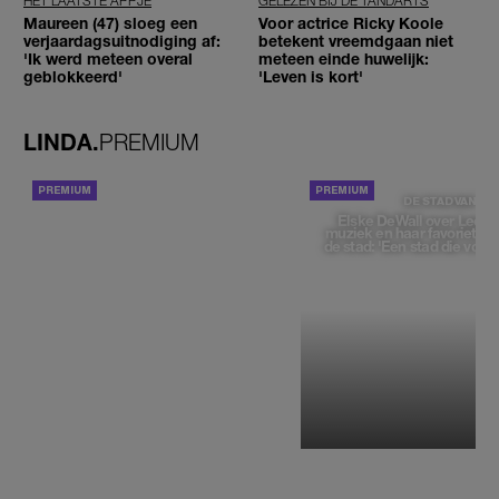
HET LAATSTE APPJE
GELEZEN BIJ DE TANDARTS
Maureen (47) sloeg een
Voor actrice Ricky Koole
verjaardagsuitnodiging af:
betekent vreemdgaan niet
'Ik werd meteen overal
meteen einde huwelijk:
geblokkeerd'
'Leven is kort'
LINDA.
PREMIUM
ACHTERGROND
DE STAD VAN
Elske DeWall over Leeu
muziek en haar favoriete p
de stad: 'Een stad die voelt 