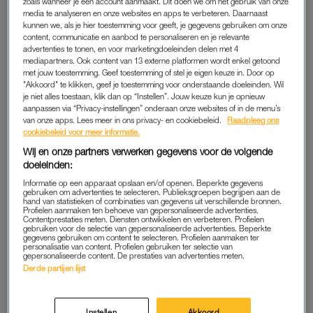
zoals wanneer je een account aanmaakt. Dit doen we om het gebruik van onze
media te analyseren en onze websites en apps te verbeteren. Daarnaast
kunnen we, als je hier toestemming voor geeft, je gegevens gebruiken om onze
Bob Sikkes van 'Kopen Zonder
content, communicatie en aanbod te personaliseren en je relevante
Kijken' waarschuwt: ‘Maak
advertenties te tonen, en voor marketingdoeleinden delen met 4
deze fout niet bij je nieuwe
mediapartners. Ook content van 13 externe platformen wordt enkel getoond
huis’
met jouw toestemming. Geef toestemming of stel je eigen keuze in. Door op
"Akkoord" te klikken, geef je toestemming voor onderstaande doeleinden. Wil
LEES OOK
je niet alles toestaan, klik dan op “Instellen”. Jouw keuze kun je opnieuw
aanpassen via “Privacy-instellingen” onderaan onze websites of in de menu’s
van onze apps. Lees meer in ons privacy- en cookiebeleid.
Raadpleeg ons
cookiebeleid voor meer informatie.
Na de make-over van stylist
Roos Reedijk
leken
de zussen
uit
Kopen zonder Kijken
hun geluk niet op te kunnen. Toch blijkt
Wij en onze partners verwerken gegevens voor de volgende
doeleinden:
de overgang naar hun nieuwe thuis minder vanzelfsprekend
dan het op tv misschien leek. In een update op de website van
Informatie op een apparaat opslaan en/of openen. Beperkte gegevens
gebruiken om advertenties te selecteren. Publieksgroepen begrijpen aan de
RTL
vertellen ze dat het wennen langer duurde dan gedacht.
hand van statistieken of combinaties van gegevens uit verschillende bronnen.
Profielen aanmaken ten behoeve van gepersonaliseerde advertenties.
‘We moesten echt wel even schakelen’, schrijven ze. ‘Het
Contentprestaties meten. Diensten ontwikkelen en verbeteren. Profielen
gebruiken voor de selectie van gepersonaliseerde advertenties. Beperkte
voelde in het begin zelfs een beetje als een Airbnb.’
gegevens gebruiken om content te selecteren. Profielen aanmaken ter
personalisatie van content. Profielen gebruiken ter selectie van
gepersonaliseerde content. De prestaties van advertenties meten.
Derde partijen lijst
NIEUWE INRICHTING
Dat gevoel had alles te maken met hoe nieuw alles was. Van
Instellen
Akkoord