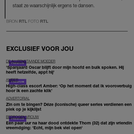
staat ze waarschijnlijk ergens te dansen.
BRON
RTL
FOTO
RTL
EXCLUSIEF VOOR JOU
DE ALLEENSTAANDE MOEDER
'Spanjaard Oscar blijft door mijn hoofd en buik spoken. Hij
heeft hetzelfde, appt hij'
AMBER
High-class escort Amber: ‘Op het moment dat ik vooroverbuig
hoor ik een zachte klik’
ADVERTORIAL
Zin om te bingen? Déze (iconische) queer series verdienen een
plek op je kijklijst
BEDROGEN VROUW
Een paar uur na haar dood ontdekte Thom (32) dat zijn vriendin
vreemdging: 'Echt, mijn bek viel open'