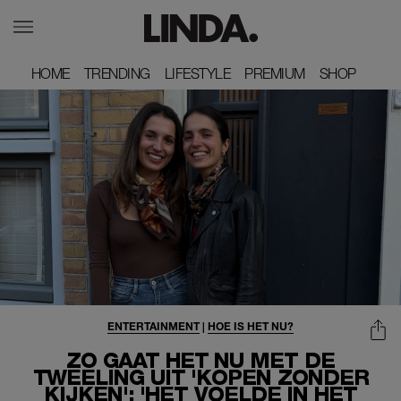
HOME
HOME
TRENDING
TRENDING
LIFESTYLE
LIFESTYLE
PREMIUM
PREMIUM
SHOP
SHOP
ENTERTAINMENT
|
HOE IS HET NU?
ZO GAAT HET NU MET DE
TWEELING UIT 'KOPEN ZONDER
KIJKEN': 'HET VOELDE IN HET