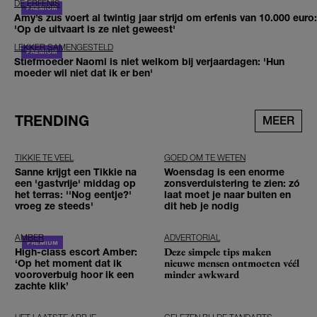
DE ERFENIS
Amy’s zus voert al twintig jaar strijd om erfenis van 10.000 euro:
'Op de uitvaart is ze niet geweest'
LEKKER SAMENGESTELD
Stiefmoeder Naomi is niet welkom bij verjaardagen: 'Hun
moeder wil niet dat ik er ben'
TRENDING
MEER
TIKKIE TE VEEL
GOED OM TE WETEN
Sanne krijgt een Tikkie na
Woensdag is een enorme
een 'gastvrije' middag op
zonsverduistering te zien: zó
het terras: ''Nog eentje?'
laat moet je naar buiten en
vroeg ze steeds'
dit heb je nodig
AMBER
ADVERTORIAL
Deze simpele tips maken
High-class escort Amber:
nieuwe mensen ontmoeten véél
‘Op het moment dat ik
minder awkward
vooroverbuig hoor ik een
zachte klik’