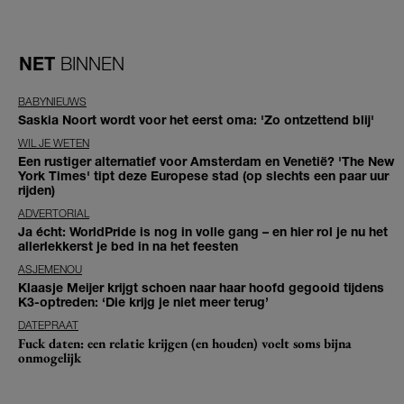
NET
BINNEN
BABYNIEUWS
Saskia Noort wordt voor het eerst oma: 'Zo ontzettend blij'
WIL JE WETEN
Een rustiger alternatief voor Amsterdam en Venetië? 'The New
York Times' tipt deze Europese stad (op slechts een paar uur
rijden)
ADVERTORIAL
Ja écht: WorldPride is nog in volle gang – en hier rol je nu het
allerlekkerst je bed in na het feesten
ASJEMENOU
Klaasje Meijer krijgt schoen naar haar hoofd gegooid tijdens
K3-optreden: ‘Die krijg je niet meer terug’
DATEPRAAT
Fuck daten: een relatie krijgen (en houden) voelt soms bijna
onmogelijk