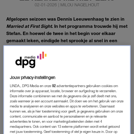
02-01-2026
|
MILOU NAGELHOUT
Afgelopen seizoen was Dennis Leeuwenhaag te zien in
Married at First Sight
. In het programma trouwde hij met
Stefan. En hoewel de twee in het begin voor elkaar
gemaakt leken, eindigde het sprookje al snel in een
scheiding.
Op Instagram deelt Dennis (rechts op de foto) hoe het nu met
hem gaat.
Jouw privacy-instellingen
‘MARRIED AT FIRST SIGHT’
LINDA., DPG Media en onze
92
advertentiepartners gebruiken cookies om
informatie over je apparaat, locatie, browser en surfgedrag te verzamelen.
“Ten eerste wil ik zeggen dat het goed gaat met mij”, begint
Deze informatie combineren we met de gegevens die je zelf deelt met ons,
zoals wanneer je een account aanmaakt. Dit doen we om het gebruik van onze
Dennis
aan de videoboodschap. Zo vertelt hij dat hij heel veel
media te analyseren en onze websites en apps te verbeteren. Daarnaast
steun heeft gehad van de mensen om zich heen. Wel laat hij
kunnen we, als je hier toestemming voor geeft, je gegevens gebruiken om onze
weten dat het programma hem niet bracht waar hij voor
content, communicatie en aanbod te personaliseren en je relevante
advertenties te tonen, en voor marketingdoeleinden delen met 4
kwam. Zo kreeg Dennis een bak vol kritiek over zich heen na
mediapartners. Ook content van 13 externe platformen wordt enkel getoond
het seizoen. “We mogen allemaal iets zeggen en schrijven.
met jouw toestemming. Geef toestemming of stel je eigen keuze in. Door op