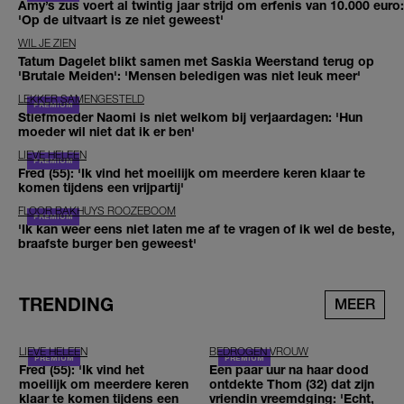
Amy’s zus voert al twintig jaar strijd om erfenis van 10.000 euro:
'Op de uitvaart is ze niet geweest'
WIL JE ZIEN
Tatum Dagelet blikt samen met Saskia Weerstand terug op
'Brutale Meiden': 'Mensen beledigen was niet leuk meer'
LEKKER SAMENGESTELD
Stiefmoeder Naomi is niet welkom bij verjaardagen: 'Hun
moeder wil niet dat ik er ben'
LIEVE HELEEN
Fred (55): 'Ik vind het moeilijk om meerdere keren klaar te
komen tijdens een vrijpartij'
FLOOR BAKHUYS ROOZEBOOM
'Ik kan weer eens niet laten me af te vragen of ik wel de beste,
braafste burger ben geweest'
TRENDING
MEER
LIEVE HELEEN
BEDROGEN VROUW
Fred (55): 'Ik vind het
Een paar uur na haar dood
moeilijk om meerdere keren
ontdekte Thom (32) dat zijn
klaar te komen tijdens een
vriendin vreemdging: 'Echt,