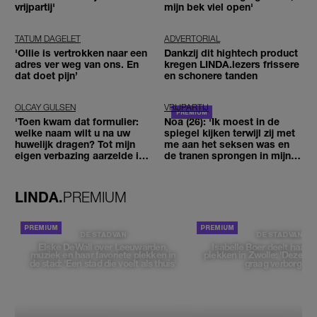
vrijpartij'
mijn bek viel open'
TATUM DAGELET
ADVERTORIAL
'Ollie is vertrokken naar een
Dankzij dit hightech product
adres ver weg van ons. En
kregen LINDA.lezers frissere
dat doet pijn’
en schonere tanden
OLCAY GULSEN
VRIJPARTIJ
'Toen kwam dat formulier:
Noa (26): 'Ik moest in de
welke naam wilt u na uw
spiegel kijken terwijl zij met
huwelijk dragen? Tot mijn
me aan het seksen was en
eigen verbazing aarzelde ik
de tranen sprongen in mijn
geen moment'
ogen'
LINDA.
PREMIUM
DE STAD VAN
DE STAD VAN
Elske DeWall over Leeuwarden,
Isabelle Boer deelt haar f
muziek en haar favoriete plekken in
plekken in Zwolle: 'Deze pl
de stad: 'Een stad die voelt als thuis'
graag verborgen'