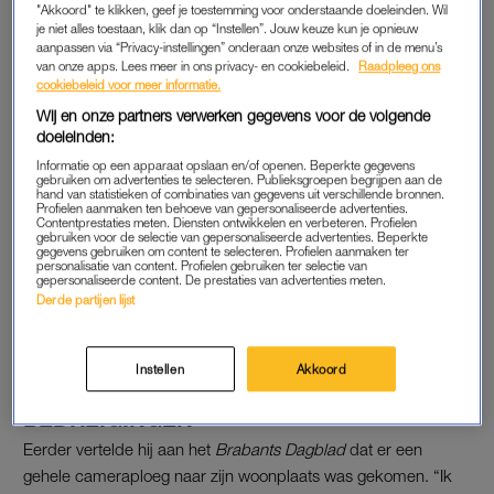
"Akkoord" te klikken, geef je toestemming voor onderstaande doeleinden. Wil
Maar ik denk wel dat dat op een nette manier moet
je niet alles toestaan, klik dan op “Instellen”. Jouw keuze kun je opnieuw
gebeuren”, zegt hij in de video.
aanpassen via “Privacy-instellingen” onderaan onze websites of in de menu’s
van onze apps. Lees meer in ons privacy- en cookiebeleid.
Raadpleeg ons
cookiebeleid voor meer informatie.
“Ik hoop dat kijkers zich realiseren dat je meer bent dan
iemand op televisie en ze niet meer zo snel oordelen. Ze
Wij en onze partners verwerken gegevens voor de volgende
doeleinden:
kennen me niet eens. Ik ben ook een mens, ga daar netjes en
Informatie op een apparaat opslaan en/of openen. Beperkte gegevens
respectvol mee om”, vertelt hij.
gebruiken om advertenties te selecteren. Publieksgroepen begrijpen aan de
hand van statistieken of combinaties van gegevens uit verschillende bronnen.
Profielen aanmaken ten behoeve van gepersonaliseerde advertenties.
Contentprestaties meten. Diensten ontwikkelen en verbeteren. Profielen
Stefan en Dennis uit 'MAFS'
gebruiken voor de selectie van gepersonaliseerde advertenties. Beperkte
gegevens gebruiken om content te selecteren. Profielen aanmaken ter
teleurgesteld in elkaar: 'Met
personalisatie van content. Profielen gebruiken ter selectie van
zo'n man wil ik niet getrouwd
gepersonaliseerde content. De prestaties van advertenties meten.
blijven'
Derde partijen lijst
LEES OOK
Instellen
Akkoord
BEDREIGINGEN
Eerder vertelde hij aan het
Brabants Dagblad
dat er een
gehele cameraploeg naar zijn woonplaats was gekomen. “Ik