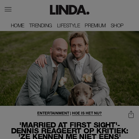
HOME
HOME
TRENDING
TRENDING
LIFESTYLE
LIFESTYLE
PREMIUM
PREMIUM
SHOP
SHOP
ENTERTAINMENT
|
HOE IS HET NU?
'MARRIED AT FIRST SIGHT'-
DENNIS REAGEERT OP KRITIEK:
'ZE KENNEN ME NIET EENS'