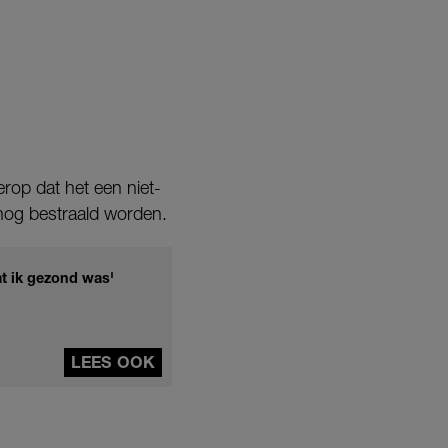
erop dat het een niet-
 nog bestraald worden.
t ik gezond was'
LEES OOK