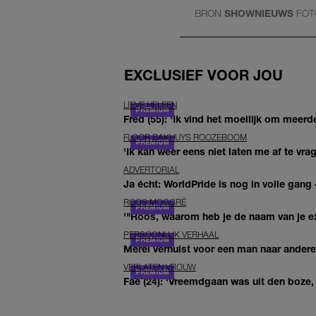
BRON
SHOWNIEUWS
FO
EXCLUSIEF VOOR JOU
LIEVE HELEEN
Fred (55): 'Ik vind het moeilijk om meerde
FLOOR BAKHUYS ROOZEBOOM
'Ik kan weer eens niet laten me af te vr
ADVERTORIAL
Ja écht: WorldPride is nog in volle gang –
ROOS MOGGRÉ
'"Roos, waarom heb je de naam van je ex 
PERSOONLIJK VERHAAL
Merel verhuist voor een man naar andere 
VERLATEN VROUW
Fae (24): 'Vreemdgaan was uit den boze, d