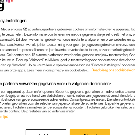
cy-instellingen
 Media en onze
92
advertentiepartners gebruiken cookies om informatie over je apparaat, lo
g te verzamelen. Deze informatie combineren we met de gegevens die je zelf deelt met ons, z
aanmaakt. Dit doen we om het gebruik van onze media te analyseren en onze websites en a
Daarnaast kunnen we, als je hier toestemming voor geeft, je gegevens gebruiken om onze con
 en aanbod te personaliseren en je relevante advertenties te tonen, en voor marketingdoele
ers. Ook content van 13 externe platformen wordt enkel getoond met jouw toestemming. Ge
gen keuze in. Door op "Akkoord" te klikken, geef je toestemming voor onderstaande doeleinden. 
k dan op “Instellen”. Jouw keuze kun je opnieuw aanpassen via “Privacy-instellingen” ondera
u’s van onze apps. Lees meer in ons privacy- en cookiebeleid.
Raadpleeg ons cookiebeleid 
ENTERTAINMENT
|
GOED NIEUWS
e partners verwerken gegevens voor de volgende doeleinden:
OOR JANSEN OPGELUCHT
p een apparaat opslaan en/of openen. Beperkte gegevens gebruiken om advertenties te sele
pen begrijpen aan de hand van statistieken of combinaties van gegevens uit verschillende br
ERATIE: 'HET GAAT GOED
 behoeve van gepersonaliseerde advertenties. Contentprestaties meten. Diensten ontwikkel
Profielen gebruiken voor de selectie van gepersonaliseerde advertenties. Beperkte gegeven
lecteren. Profielen aanmaken ter personalisatie van content. Profielen gebruiken ter selectie 
28-10-2022
|
FLOORTJE VAN GAMEREN
eerde content. De prestaties van advertenties meten.
 lijst
or Jansen moest ondergaan aan een tumor in haar bo
rstel verloopt goed.