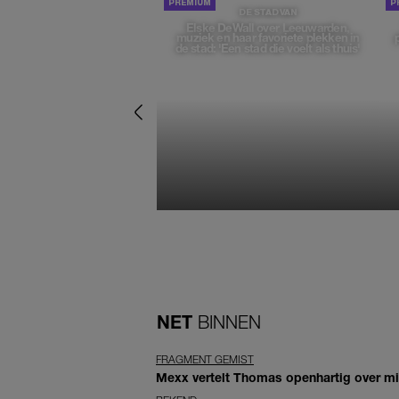
DE STAD VAN
Elske DeWall over Leeuwarden,
muziek en haar favoriete plekken in
de stad: 'Een stad die voelt als thuis'
NET
BINNEN
FRAGMENT GEMIST
Mexx vertelt Thomas openhartig over mis