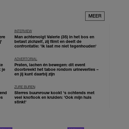
MEER
INTERVIEW
ere
Man achtervolgt Valerie (35) in het bos en
j'
betast zichzelf, zij filmt en deelt de
confrontatie: 'Ik laat me niet tegenhouden'
ADVERTORIAL
te
Praten, lachen én bewegen: dit event
 je
doorbreekt het taboe rondom urineverlies –
en jij kunt daarbij zijn
ZURE BUREN
iend
Sterres buurvrouw kookt 's ochtends met
es
veel knoflook en kruiden: 'Ook mijn huis
stinkt'