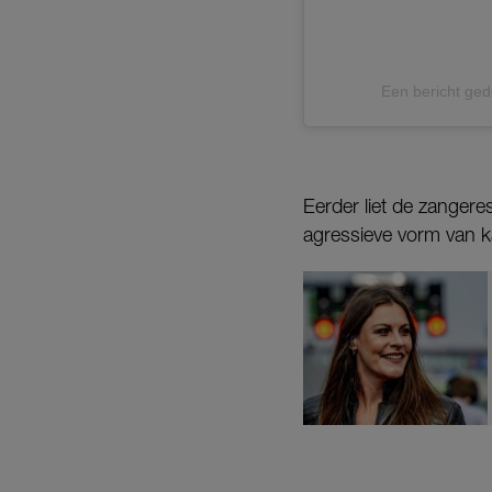
Een bericht ged
Eerder liet de zangere
agressieve vorm van k