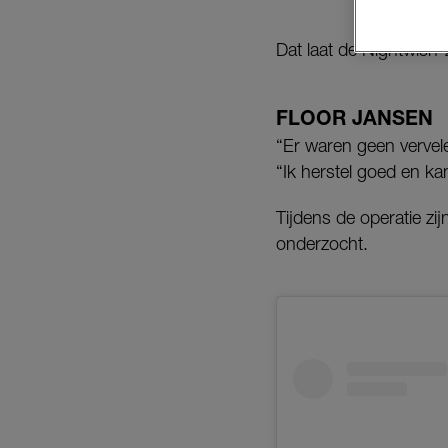
Dat laat de Nightwish
FLOOR JANSEN
“Er waren geen vervel
“Ik herstel goed en ka
Tijdens de operatie z
onderzocht.