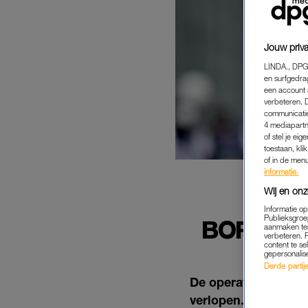
Jouw priva
LINDA., DPG
en surfgedra
een account 
verbeteren. 
communicatie
4 mediapartn
of stel je ei
toestaan, kli
of in de men
informatie.
Wij en onz
FL
Informatie o
Publieksgroe
BORSTOP
aanmaken ten
verbeteren. 
content te se
gepersonalis
Derde partijen
De operatie die Flo
verlopen. Ook het he