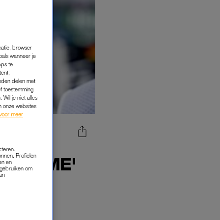
catie, browser
oals wanneer je
pps te
tent,
inden delen met
ef toestemming
Wil je niet alles
an onze websites
voor meer
 NA
cteren.
onnen. Profielen
 MET ME'
en en
s gebruiken om
van
rst is goed