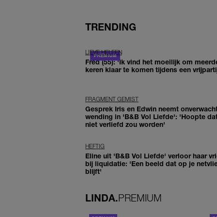
TRENDING
LIEVE HELEEN
Fred (55): 'Ik vind het moeilijk om meerd
keren klaar te komen tijdens een vrijparti
FRAGMENT GEMIST
Gesprek Iris en Edwin neemt onverwach
wending in 'B&B Vol Liefde': 'Hoopte dat
niet verliefd zou worden'
HEFTIG
Eline uit 'B&B Vol Liefde' verloor haar vr
bij liquidatie: 'Een beeld dat op je netvli
blijft'
LINDA.
PREMIUM