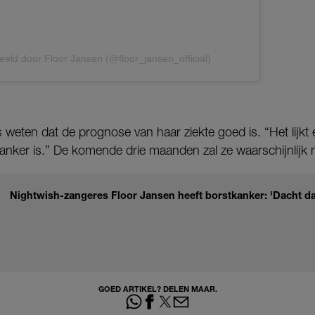
eeld door Floor Jansen (@floor_jansen_official)
s weten dat de prognose van haar ziekte goed is. “Het lijkt 
anker is.” De komende drie maanden zal ze waarschijnlijk
Nightwish-zangeres Floor Jansen heeft borstkanker: 'Dacht da
GOED ARTIKEL? DELEN MAAR.