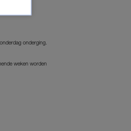
 donderdag onderging.
 komende weken worden