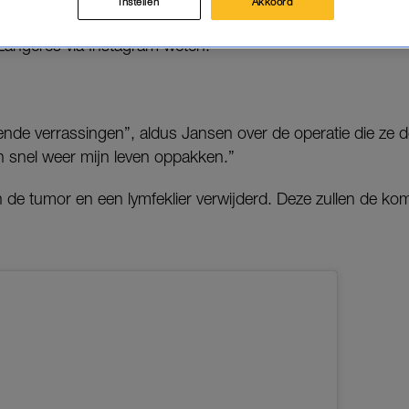
Instellen
Akkoord
-zangeres via Instagram weten.
ende verrassingen”, aldus Jansen over de operatie die ze
n snel weer mijn leven oppakken.”
ijn de tumor en een lymfeklier verwijderd. Deze zullen de