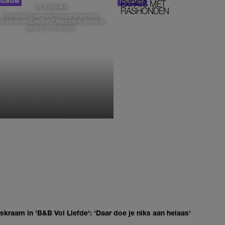
EXPATS MET
STOM!
DE STAD VAN
RASHONDEN
Isabelle Boer deelt haar favoriete
plekken in Zwolle: 'Deze plek houd ik
graag verborgen'
MONIQUE KLEMANN
kraam in 'B&B Vol Liefde': 'Daar doe je niks aan helaas'