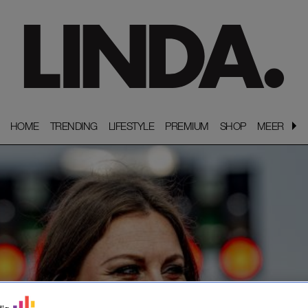
HOME
HOME
TRENDING
TRENDING
LIFESTYLE
LIFESTYLE
PREMIUM
PREMIUM
SHOP
SHOP
MEER
MEER