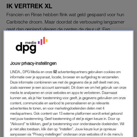
IK VERTREK XL
Francien en Rinse hebben flink wat geld gespaard voor hun
Caribische droom. Maar doordat de verbouwing langzamer
gaat dan gepland vliegen de centen de deur uit. Een
hypotheek moet de uitkomst bieden.
“We gaan zometeen naar de bank toe om te kijken of we de
hypotheek rond krijgen”, vertelt Rinse. Hij en zijn vrouw zijn er
Jouw privacy-instellingen
van overtuigd dat dat snel in orde komt. De tijd verstrijkt, maar
de lening wordt niet verstrekt en ze weten niet hoe lang dat
LINDA., DPG Media en onze
92
advertentiepartners gebruiken cookies om
informatie over je apparaat, locatie, browser en surfgedrag te verzamelen.
nog duurt. Ze leggen de bouw daarom voorlopig stil.
Deze informatie combineren we met de gegevens die je zelf deelt met ons,
zoals wanneer je een account aanmaakt. Dit doen we om het gebruik van onze
media te analyseren en onze websites en apps te verbeteren. Daarnaast
kunnen we, als je hier toestemming voor geeft, je gegevens gebruiken om onze
BOUWSTOP
content, communicatie en aanbod te personaliseren en je relevante
“We zitten met de bank omhoog. Gezien de pandemie zegt de
advertenties te tonen, en voor marketingdoeleinden delen met 4
mediapartners. Ook content van 13 externe platformen wordt enkel getoond
bank ‘voorlopig even niet'”, vertelt Rinse. “We hebben
met jouw toestemming. Geef toestemming of stel je eigen keuze in. Door op
gekozen voor een tijdelijke bouwstop. En nu is het materiaal
"Akkoord" te klikken, geef je toestemming voor onderstaande doeleinden. Wil
je niet alles toestaan, klik dan op “Instellen”. Jouw keuze kun je opnieuw
van de bouwvakkers allemaal weg.” Want toen de twee het
aanpassen via “Privacy-instellingen” onderaan onze websites of in de menu’s