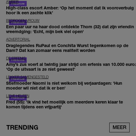
AMBER
High-class escort Amber: ‘Op het moment dat ik vooroverbuig
hoor ik een zachte klik’
BEDROGEN VROUW
Een paar uur na haar dood ontdekte Thom (32) dat zijn vriendin
vreemdging: 'Echt, mijn bek viel open'
ADVERTORIAL
Draglegendes RuPaul en Conchita Wurst tegenkomen op de
Dam? Dat kan zomaar eens realiteit worden
DE ERFENIS
Amy’s zus voert al twintig jaar strijd om erfenis van 10.000 euro:
'Op de uitvaart is ze niet geweest'
LEKKER SAMENGESTELD
Stiefmoeder Naomi is niet welkom bij verjaardagen: 'Hun
moeder wil niet dat ik er ben'
LIEVE HELEEN
Fred (55): 'Ik vind het moeilijk om meerdere keren klaar te
komen tijdens een vrijpartij'
TRENDING
MEER