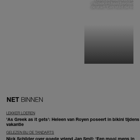
muziek en haar favoriete p
de stad: 'Een stad die voelt 
NET
BINNEN
LEKKER LOEREN
'As Greek as it gets': Heleen van Royen poseert in bikini tijdens
vakantie
GELEZEN BIJ DE TANDARTS
Nick Schilder over goede vriend Jan Smit: 'Een mooi mens in