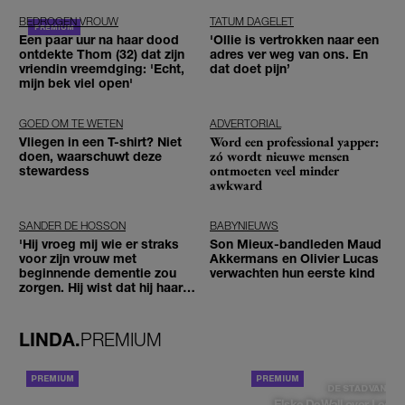
BEDROGEN VROUW
TATUM DAGELET
Een paar uur na haar dood
'Ollie is vertrokken naar een
ontdekte Thom (32) dat zijn
adres ver weg van ons. En
vriendin vreemdging: 'Echt,
dat doet pijn’
mijn bek viel open'
GOED OM TE WETEN
ADVERTORIAL
Word een professional yapper:
Vliegen in een T-shirt? Niet
zó wordt nieuwe mensen
doen, waarschuwt deze
ontmoeten veel minder
stewardess
awkward
SANDER DE HOSSON
BABYNIEUWS
'Hij vroeg mij wie er straks
Son Mieux-bandleden Maud
voor zijn vrouw met
Akkermans en Olivier Lucas
beginnende dementie zou
verwachten hun eerste kind
zorgen. Hij wist dat hij haar
zou moeten loslaten'
LINDA.
PREMIUM
ACHTERGROND
DE STAD VAN
Elske DeWall over Leeu