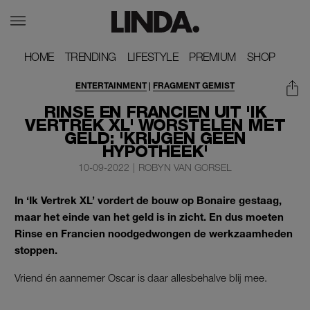
HOME
HOME
TRENDING
TRENDING
LIFESTYLE
LIFESTYLE
PREMIUM
PREMIUM
SHOP
SHOP
ENTERTAINMENT
|
FRAGMENT GEMIST
RINSE EN FRANCIEN UIT 'IK
VERTREK XL' WORSTELEN MET
GELD: 'KRIJGEN GEEN
HYPOTHEEK'
10-09-2022
|
ROBYN VAN GORSEL
In ‘Ik Vertrek XL’ vordert de bouw op Bonaire gestaag,
maar het einde van het geld is in zicht. En dus moeten
Rinse en Francien noodgedwongen de werkzaamheden
stoppen.
Vriend én aannemer Oscar is daar allesbehalve blij mee.