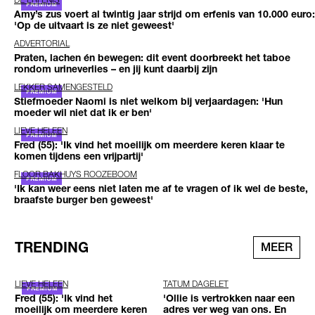
Amy’s zus voert al twintig jaar strijd om erfenis van 10.000 euro:
'Op de uitvaart is ze niet geweest'
ADVERTORIAL
Praten, lachen én bewegen: dit event doorbreekt het taboe
rondom urineverlies – en jij kunt daarbij zijn
LEKKER SAMENGESTELD
Stiefmoeder Naomi is niet welkom bij verjaardagen: 'Hun
moeder wil niet dat ik er ben'
LIEVE HELEEN
Fred (55): 'Ik vind het moeilijk om meerdere keren klaar te
komen tijdens een vrijpartij'
FLOOR BAKHUYS ROOZEBOOM
'Ik kan weer eens niet laten me af te vragen of ik wel de beste,
braafste burger ben geweest'
TRENDING
MEER
LIEVE HELEEN
TATUM DAGELET
Fred (55): 'Ik vind het
'Ollie is vertrokken naar een
moeilijk om meerdere keren
adres ver weg van ons. En