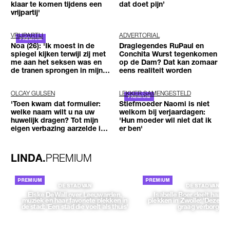
klaar te komen tijdens een
dat doet pijn’
vrijpartij'
VRIJPARTIJ
ADVERTORIAL
Noa (26): 'Ik moest in de
Draglegendes RuPaul en
spiegel kijken terwijl zij met
Conchita Wurst tegenkomen
me aan het seksen was en
op de Dam? Dat kan zomaar
de tranen sprongen in mijn
eens realiteit worden
ogen'
OLCAY GULSEN
LEKKER SAMENGESTELD
'Toen kwam dat formulier:
Stiefmoeder Naomi is niet
welke naam wilt u na uw
welkom bij verjaardagen:
huwelijk dragen? Tot mijn
'Hun moeder wil niet dat ik
eigen verbazing aarzelde ik
er ben'
geen moment'
LINDA.
PREMIUM
DE STAD VAN
DE STAD VAN
Elske DeWall over Leeuwarden,
Isabelle Boer deelt haar f
muziek en haar favoriete plekken in
plekken in Zwolle: 'Deze pl
de stad: 'Een stad die voelt als thuis'
graag verborgen'