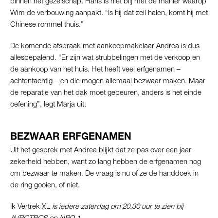
binnen het gezelschap. Hans is niet blij met de manier waarop
Wim de verbouwing aanpakt. “Is hij dat zeil halen, komt hij met
Chinese rommel thuis.”
De komende afspraak met aankoopmakelaar Andrea is dus
allesbepalend. “Er zijn wat strubbelingen met de verkoop en
de aankoop van het huis. Het heeft veel erfgenamen –
achtentachtig – en die mogen allemaal bezwaar maken. Maar
de reparatie van het dak moet gebeuren, anders is het einde
oefening”, legt Marja uit.
BEZWAAR ERFGENAMEN
Uit het gesprek met Andrea blijkt dat ze pas over een jaar
zekerheid hebben, want zo lang hebben de erfgenamen nog
om bezwaar te maken. De vraag is nu of ze de handdoek in
de ring gooien, of niet.
Ik Vertrek XL
is iedere zaterdag om 20.30 uur te zien bij
AVROTROS op NPO 1.