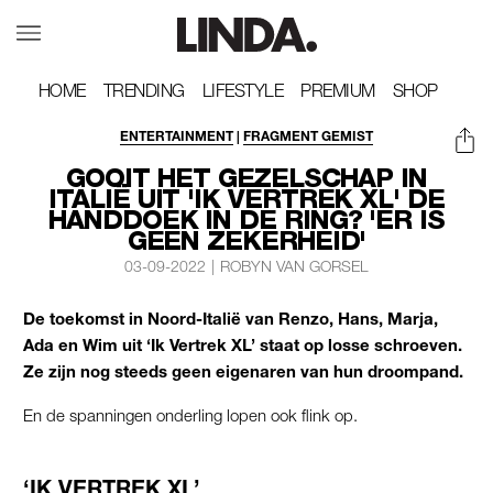
HOME
HOME
TRENDING
TRENDING
LIFESTYLE
LIFESTYLE
PREMIUM
PREMIUM
SHOP
SHOP
ENTERTAINMENT
|
FRAGMENT GEMIST
GOOIT HET GEZELSCHAP IN
ITALIË UIT 'IK VERTREK XL' DE
HANDDOEK IN DE RING? 'ER IS
GEEN ZEKERHEID'
03-09-2022
|
ROBYN VAN GORSEL
De toekomst in Noord-Italië van Renzo, Hans, Marja,
Ada en Wim uit ‘Ik Vertrek XL’ staat op losse schroeven.
Ze zijn nog steeds geen eigenaren van hun droompand.
En de spanningen onderling lopen ook flink op.
‘IK VERTREK XL’