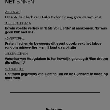
NET
BINNEN
WILLEN WE
Dít is de hair hack van Hailey Bieber die nog geen 20 euro kost
BEETJE BIJBLIJVEN
Edwin voelde vertrek in 'B&B Vol Liefde' al aankomen: 'Er was
geen klik met Iris'
ADVERTORIAL
Praten, lachen én bewegen: dit event doorbreekt het taboe
rondom urineverlies – en jij kunt daarbij zijn
LEKKER LOEREN
Veronica van Hoogdalem is ten huwelijk gevraagd: 'Een droom
die uitkomt'
MEEN JE NIET
Gestolen gegevens van klanten Bol en de Bijenkorf te koop op
dark web
Volg ons