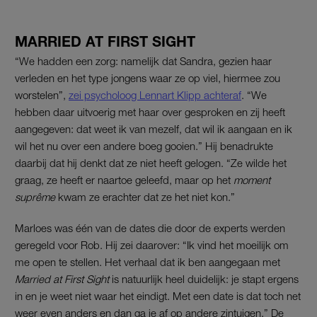
MARRIED AT FIRST SIGHT
“We hadden een zorg: namelijk dat Sandra, gezien haar
verleden en het type jongens waar ze op viel, hiermee zou
worstelen”,
zei psycholoog Lennart Klipp achteraf
. “We
hebben daar uitvoerig met haar over gesproken en zij heeft
aangegeven: dat weet ik van mezelf, dat wil ik aangaan en ik
wil het nu over een andere boeg gooien.” Hij benadrukte
daarbij dat hij denkt dat ze niet heeft gelogen. “Ze wilde het
graag, ze heeft er naartoe geleefd, maar op het
moment
suprême
kwam ze erachter dat ze het niet kon.”
Marloes was één van de dates die door de experts werden
geregeld voor Rob. Hij zei daarover: “Ik vind het moeilijk om
me open te stellen. Het verhaal dat ik ben aangegaan met
Married at First Sight
is natuurlijk heel duidelijk: je stapt ergens
in en je weet niet waar het eindigt. Met een date is dat toch net
weer even anders en dan ga je af op andere zintuigen.” De