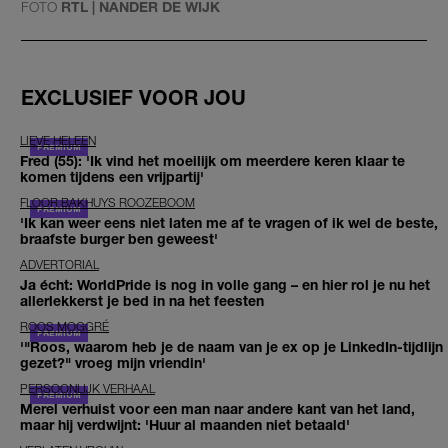
FOTO
RTL | NANDER DE WIJK
EXCLUSIEF VOOR JOU
LIEVE HELEEN
Fred (55): 'Ik vind het moeilijk om meerdere keren klaar te
komen tijdens een vrijpartij'
FLOOR BAKHUYS ROOZEBOOM
'Ik kan weer eens niet laten me af te vragen of ik wel de beste,
braafste burger ben geweest'
ADVERTORIAL
Ja écht: WorldPride is nog in volle gang – en hier rol je nu het
allerlekkerst je bed in na het feesten
ROOS MOGGRÉ
'"Roos, waarom heb je de naam van je ex op je LinkedIn-tijdlijn
gezet?" vroeg mijn vriendin'
PERSOONLIJK VERHAAL
Merel verhuist voor een man naar andere kant van het land,
maar hij verdwijnt: 'Huur al maanden niet betaald'