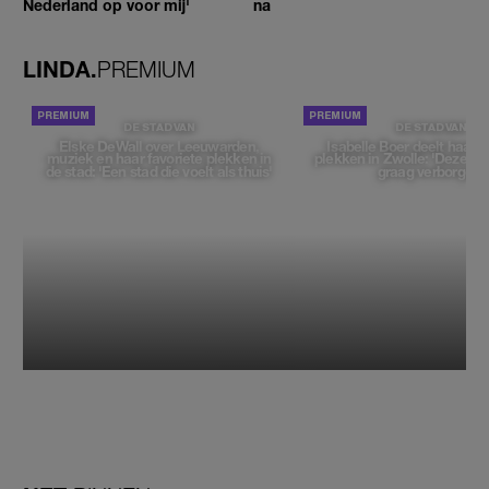
Nederland op voor mij'
na
LINDA.
PREMIUM
DE STAD VAN
DE STAD VAN
Elske DeWall over Leeuwarden,
Isabelle Boer deelt haar f
muziek en haar favoriete plekken in
plekken in Zwolle: 'Deze pl
de stad: 'Een stad die voelt als thuis'
graag verborgen'