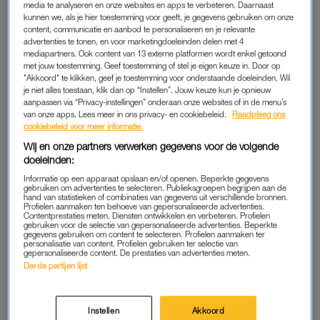
media te analyseren en onze websites en apps te verbeteren. Daarnaast
het toch iets zou kunnen worden.
MAFS
-expert Evelien
kunnen we, als je hier toestemming voor geeft, je gegevens gebruiken om onze
content, communicatie en aanbod te personaliseren en je relevante
Stallaart was het niet met Sandra’s keuze eens. “Misschien kijk
advertenties te tonen, en voor marketingdoeleinden delen met 4
je niet verder dan het eerste gezicht. Ik denk dat je een heel
mediapartners. Ook content van 13 externe platformen wordt enkel getoond
leuk persoon laat schieten”, reageerde ze tijdens een gesprek
met jouw toestemming. Geef toestemming of stel je eigen keuze in. Door op
"Akkoord" te klikken, geef je toestemming voor onderstaande doeleinden. Wil
met het stel.
je niet alles toestaan, klik dan op “Instellen”. Jouw keuze kun je opnieuw
aanpassen via “Privacy-instellingen” onderaan onze websites of in de menu’s
Tekst gaat verder onder de Instagrampost.
van onze apps. Lees meer in ons privacy- en cookiebeleid.
Raadpleeg ons
cookiebeleid voor meer informatie.
Wij en onze partners verwerken gegevens voor de volgende
doeleinden:
Informatie op een apparaat opslaan en/of openen. Beperkte gegevens
gebruiken om advertenties te selecteren. Publieksgroepen begrijpen aan de
hand van statistieken of combinaties van gegevens uit verschillende bronnen.
Profielen aanmaken ten behoeve van gepersonaliseerde advertenties.
Contentprestaties meten. Diensten ontwikkelen en verbeteren. Profielen
gebruiken voor de selectie van gepersonaliseerde advertenties. Beperkte
gegevens gebruiken om content te selecteren. Profielen aanmaken ter
personalisatie van content. Profielen gebruiken ter selectie van
gepersonaliseerde content. De prestaties van advertenties meten.
Derde partijen lijst
Instellen
Akkoord