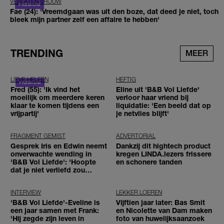
VERLATEN VROUW
Fae (24): 'Vreemdgaan was uit den boze, dat deed je niet, toch
bleek mijn partner zelf een affaire te hebben'
TRENDING
MEER
LIEVE HELEEN
HEFTIG
Fred (55): 'Ik vind het
Eline uit 'B&B Vol Liefde'
moeilijk om meerdere keren
verloor haar vriend bij
klaar te komen tijdens een
liquidatie: 'Een beeld dat op
vrijpartij'
je netvlies blijft'
FRAGMENT GEMIST
ADVERTORIAL
Gesprek Iris en Edwin neemt
Dankzij dit hightech product
onverwachte wending in
kregen LINDA.lezers frissere
'B&B Vol Liefde': 'Hoopte
en schonere tanden
dat je niet verliefd zou
worden'
INTERVIEW
LEKKER LOEREN
'B&B Vol Liefde'-Eveline is
Vijftien jaar later: Bas Smit
een jaar samen met Frank:
en Nicolette van Dam maken
'Hij zegde zijn leven in
foto van huwelijksaanzoek