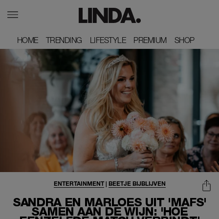
HOME
HOME
TRENDING
TRENDING
LIFESTYLE
LIFESTYLE
PREMIUM
PREMIUM
SHOP
SHOP
ENTERTAINMENT
|
BEETJE BIJBLIJVEN
SANDRA EN MARLOES UIT 'MAFS'
SAMEN AAN DE WIJN: 'HOE