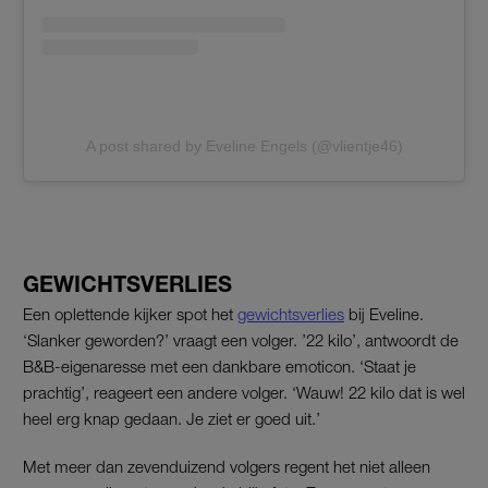
A post shared by Eveline Engels (@vlientje46)
GEWICHTSVERLIES
Een oplettende kijker spot het
gewichtsverlies
bij Eveline.
‘Slanker geworden?’ vraagt een volger. ’22 kilo’, antwoordt de
B&B-eigenaresse met een dankbare emoticon. ‘Staat je
prachtig’, reageert een andere volger. ‘Wauw! 22 kilo dat is wel
heel erg knap gedaan. Je ziet er goed uit.’
Met meer dan zevenduizend volgers regent het niet alleen