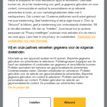
media te analyseren en onze websites en apps te verbeteren. Daarnaast
kamers, zes camperplaatsen, één appartement, een bar,
kunnen we, als je hier toestemming voor geeft, je gegevens gebruiken om onze
sportruimte én niet te vergeten een heerlijk zwembad. De vier
content, communicatie en aanbod te personaliseren en je relevante
advertenties te tonen, en voor marketingdoeleinden delen met 4
kamers dragen namen als ‘DoubleMe’ en ‘DoubleYou’,
mediapartners. Ook content van 13 externe platformen wordt enkel getoond
allemaal met een subtiel seksueel getint logo erbij. “Dat
met jouw toestemming. Geef toestemming of stel je eigen keuze in. Door op
gebeurt normaal gesproken in de slaapkamer als het goed is.
"Akkoord" te klikken, geef je toestemming voor onderstaande doeleinden. Wil
je niet alles toestaan, klik dan op “Instellen”. Jouw keuze kun je opnieuw
Het is ook een soort van huisregel: heb seks in de
aanpassen via “Privacy-instellingen” onderaan onze websites of in de menu’s
slaapkamer”, zei Eveline daar eerder over. Alles natuurlijk met
van onze apps. Lees meer in ons privacy- en cookiebeleid.
Raadpleeg ons
cookiebeleid voor meer informatie.
een dikke knipoog.
Wij en onze partners verwerken gegevens voor de volgende
doeleinden:
‘FANS’
Informatie op een apparaat opslaan en/of openen. Beperkte gegevens
gebruiken om advertenties te selecteren. Publieksgroepen begrijpen aan de
Bij een foto van
Eveline
met haar spontane bezoek schrijft ze:
hand van statistieken of combinaties van gegevens uit verschillende bronnen.
Profielen aanmaken ten behoeve van gepersonaliseerde advertenties.
‘Deze lieverds kwamen gewoon spontaan langs om de villa,
Contentprestaties meten. Diensten ontwikkelen en verbeteren. Profielen
gebruiken voor de selectie van gepersonaliseerde advertenties. Beperkte
Hetty, Beer en mij te ontmoeten. Dit is echt een fantastische
gegevens gebruiken om content te selecteren. Profielen aanmaken ter
personalisatie van content. Profielen gebruiken ter selectie van
kant van mijn deelname aan
B&B Vol Liefde.’
gepersonaliseerde content. De prestaties van advertenties meten.
Derde partijen lijst
De tekst gaat verder onder de foto.
Instellen
Akkoord