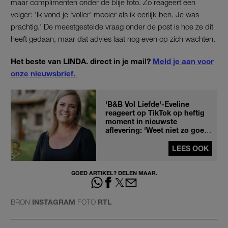
maar complimenten onder de blije foto. Zo reageert een
volger: ‘Ik vond je ‘voller’ mooier als ik eerlijk ben. Je was
prachtig.’ De meestgestelde vraag onder de post is hoe ze dit
heeft gedaan, maar dat advies laat nog even op zich wachten.
Het beste van LINDA. direct in je mail?
Meld je aan voor
onze nieuwsbrief.
'B&B Vol Liefde'-Eveline
reageert op TikTok op heftig
moment in nieuwste
aflevering: 'Weet niet zo goed
wat ik moet zeggen'
LEES OOK
GOED ARTIKEL? DELEN MAAR.
BRON
INSTAGRAM
FOTO
RTL