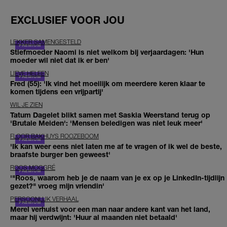
EXCLUSIEF VOOR JOU
LEKKER SAMENGESTELD
Stiefmoeder Naomi is niet welkom bij verjaardagen: 'Hun
moeder wil niet dat ik er ben'
LIEVE HELEEN
Fred (55): 'Ik vind het moeilijk om meerdere keren klaar te
komen tijdens een vrijpartij'
WIL JE ZIEN
Tatum Dagelet blikt samen met Saskia Weerstand terug op
'Brutale Meiden': 'Mensen beledigen was niet leuk meer'
FLOOR BAKHUYS ROOZEBOOM
'Ik kan weer eens niet laten me af te vragen of ik wel de beste,
braafste burger ben geweest'
ROOS MOGGRÉ
'"Roos, waarom heb je de naam van je ex op je LinkedIn-tijdlijn
gezet?" vroeg mijn vriendin'
PERSOONLIJK VERHAAL
Merel verhuist voor een man naar andere kant van het land,
maar hij verdwijnt: 'Huur al maanden niet betaald'