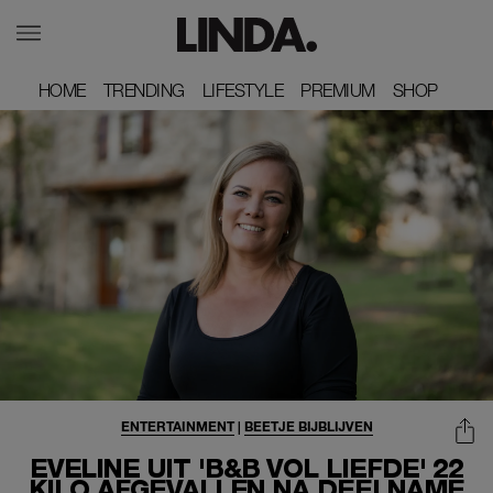
HOME
HOME
TRENDING
TRENDING
LIFESTYLE
LIFESTYLE
PREMIUM
PREMIUM
SHOP
SHOP
ENTERTAINMENT
|
BEETJE BIJBLIJVEN
EVELINE UIT 'B&B VOL LIEFDE' 22
KILO AFGEVALLEN NA DEELNAME