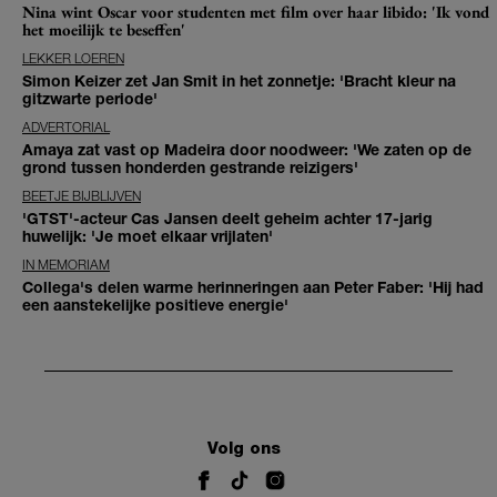
Nina wint Oscar voor studenten met film over haar libido: 'Ik vond
het moeilijk te beseffen'
LEKKER LOEREN
Simon Keizer zet Jan Smit in het zonnetje: 'Bracht kleur na
gitzwarte periode'
ADVERTORIAL
Amaya zat vast op Madeira door noodweer: 'We zaten op de
grond tussen honderden gestrande reizigers'
BEETJE BIJBLIJVEN
'GTST'-acteur Cas Jansen deelt geheim achter 17-jarig
huwelijk: 'Je moet elkaar vrijlaten'
IN MEMORIAM
Collega's delen warme herinneringen aan Peter Faber: 'Hij had
een aanstekelijke positieve energie'
Volg ons