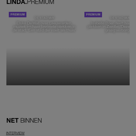
LINDA.
PREMIUM
DE STAD VAN
DE STAD VAN
Elske DeWall over Leeuwarden,
Isabelle Boer deelt haar f
muziek en haar favoriete plekken in
plekken in Zwolle: 'Deze pl
de stad: 'Een stad die voelt als thuis'
graag verborgen'
NET
BINNEN
INTERVIEW