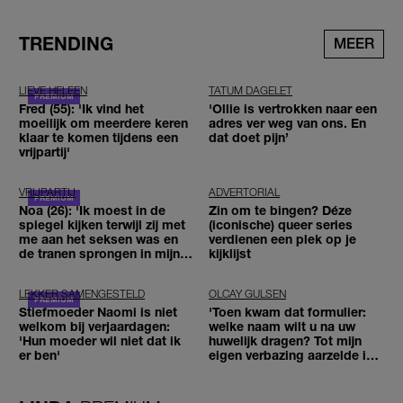
TRENDING
MEER
LIEVE HELEEN
TATUM DAGELET
Fred (55): 'Ik vind het
'Ollie is vertrokken naar een
moeilijk om meerdere keren
adres ver weg van ons. En
klaar te komen tijdens een
dat doet pijn’
vrijpartij'
VRIJPARTIJ
ADVERTORIAL
Noa (26): 'Ik moest in de
Zin om te bingen? Déze
spiegel kijken terwijl zij met
(iconische) queer series
me aan het seksen was en
verdienen een plek op je
de tranen sprongen in mijn
kijklijst
ogen'
LEKKER SAMENGESTELD
OLCAY GULSEN
Stiefmoeder Naomi is niet
'Toen kwam dat formulier:
welkom bij verjaardagen:
welke naam wilt u na uw
'Hun moeder wil niet dat ik
huwelijk dragen? Tot mijn
er ben'
eigen verbazing aarzelde ik
geen moment'