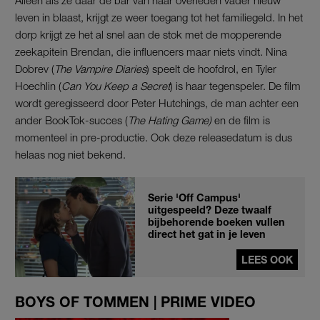
Alleen als ze daar de bar van haar overleden vader nieuw
leven in blaast, krijgt ze weer toegang tot het familiegeld. In het
dorp krijgt ze het al snel aan de stok met de mopperende
zeekapitein Brendan, die influencers maar niets vindt. Nina
Dobrev (
The Vampire Diaries
) speelt de hoofdrol, en Tyler
Hoechlin (
Can You Keep a Secret
) is haar tegenspeler. De film
wordt geregisseerd door Peter Hutchings, de man achter een
ander BookTok-succes (
The Hating Game)
en de film is
momenteel in pre-productie. Ook deze releasedatum is dus
helaas nog niet bekend.
Serie 'Off Campus'
uitgespeeld? Deze twaalf
bijbehorende boeken vullen
direct het gat in je leven
LEES OOK
BOYS OF TOMMEN | PRIME VIDEO