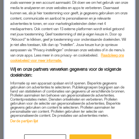
ze terug als Charlie haar uitnodigt voor de begrafenis van zijn
zoals wanneer je een account aanmaakt. Dit doen we om het gebruik van onze
media te analyseren en onze websites en apps te verbeteren. Daarnaast
moeder.
kunnen we, als je hier toestemming voor geeft, je gegevens gebruiken om onze
content, communicatie en aanbod te personaliseren en je relevante
Vanaf 10 juni te zien op Prime Video.
advertenties te tonen, en voor marketingdoeleinden delen met 4
mediapartners. Ook content van 13 externe platformen wordt enkel getoond
met jouw toestemming. Geef toestemming of stel je eigen keuze in. Door op
"Akkoord" te klikken, geef je toestemming voor onderstaande doeleinden. Wil
ROSE HILL | PRIME VIDEO
je niet alles toestaan, klik dan op “Instellen”. Jouw keuze kun je opnieuw
aanpassen via “Privacy-instellingen” onderaan onze websites of in de menu’s
van onze apps. Lees meer in ons privacy- en cookiebeleid.
Raadpleeg ons
cookiebeleid voor meer informatie.
Wij en onze partners verwerken gegevens voor de volgende
doeleinden:
Informatie op een apparaat opslaan en/of openen. Beperkte gegevens
gebruiken om advertenties te selecteren. Publieksgroepen begrijpen aan de
hand van statistieken of combinaties van gegevens uit verschillende bronnen.
Profielen aanmaken ten behoeve van gepersonaliseerde advertenties.
Contentprestaties meten. Diensten ontwikkelen en verbeteren. Profielen
gebruiken voor de selectie van gepersonaliseerde advertenties. Beperkte
gegevens gebruiken om content te selecteren. Profielen aanmaken ter
personalisatie van content. Profielen gebruiken ter selectie van
gepersonaliseerde content. De prestaties van advertenties meten.
Derde partijen lijst