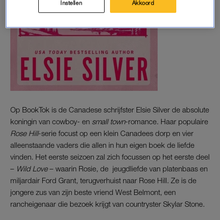
Instellen
Akkoord
Op BookTok is de Canadese schrijfster Elsie Silver de absolute
koningin van cowboy- en
small town
-romance. Haar populaire
Rose Hill
-serie focust op een klein Canadees dorp en vier
alleenstaande vaders die allen in hun eigen boek de liefde
vinden. Het eerste seizoen zal zich focussen op het eerste deel
–
Wild Love
– waarin Rosie, de jeugdliefde van platenbaas en
miljardair Ford Grant, terugverhuist naar Rose Hill. Ze is de
jongere zus van zijn beste vriend West Belmont, een
rancheigenaar die bezoek krijgt van countryster Skylar Stone.