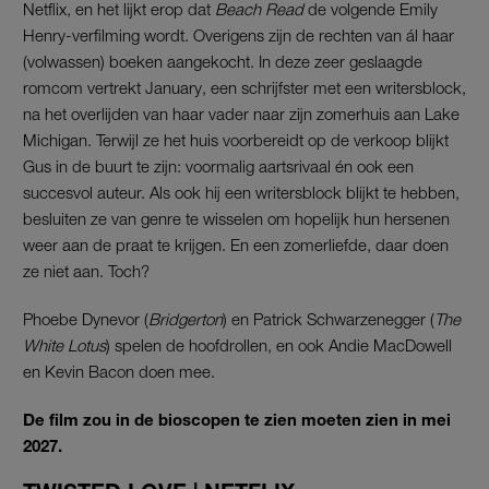
Netflix, en het lijkt erop dat
Beach Read
de volgende Emily
Henry-verfilming wordt. Overigens zijn de rechten van ál haar
(volwassen) boeken aangekocht. In deze zeer geslaagde
romcom vertrekt January, een schrijfster met een writersblock,
na het overlijden van haar vader naar zijn zomerhuis aan Lake
Michigan. Terwijl ze het huis voorbereidt op de verkoop blijkt
Gus in de buurt te zijn: voormalig aartsrivaal én ook een
succesvol auteur. Als ook hij een writersblock blijkt te hebben,
besluiten ze van genre te wisselen om hopelijk hun hersenen
weer aan de praat te krijgen. En een zomerliefde, daar doen
ze niet aan. Toch?
Phoebe Dynevor (
Bridgerton
) en Patrick Schwarzenegger (
The
White Lotus
) spelen de hoofdrollen, en ook Andie MacDowell
en Kevin Bacon doen mee.
De film zou in de bioscopen te zien moeten zien in mei
2027.