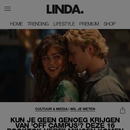
HOME
HOME
TRENDING
TRENDING
LIFESTYLE
LIFESTYLE
PREMIUM
PREMIUM
SHOP
SHOP
CULTUUR & MEDIA
|
WIL JE WETEN
KUN JE GEEN GENOEG KRIJGEN
VAN 'OFF CAMPUS'? DEZE 16