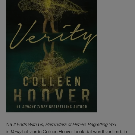
Na
It Ends With Us
,
Reminders of Him
en
Regretting You
is
Verity
het vierde Colleen Hoover-boek dat wordt verfilmd. In