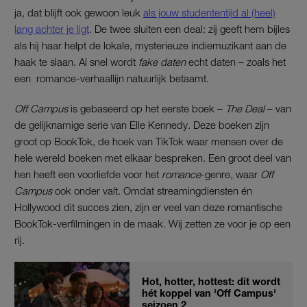
ja, dat blijft ook gewoon leuk
als jouw studententijd al (heel)
lang achter je ligt
. De twee sluiten een deal: zij geeft hem bijles
als hij haar helpt de lokale, mysterieuze indiemuzikant aan de
haak te slaan. Al snel wordt
fake daten
echt daten – zoals het
een romance-verhaallijn natuurlijk betaamt.
Off Campus
is gebaseerd op het eerste boek –
The Deal
– van
de gelijknamige serie van Elle Kennedy. Deze boeken zijn
groot op BookTok, de hoek van TikTok waar mensen over de
hele wereld boeken met elkaar bespreken. Een groot deel van
hen heeft een voorliefde voor het
romance
-genre, waar
Off
Campus
ook onder valt. Omdat streamingdiensten én
Hollywood dit succes zien, zijn er veel van deze romantische
BookTok-verfilmingen in de maak. Wij zetten ze voor je op een
rij.
Hot, hotter, hottest: dit wordt
hét koppel van 'Off Campus'
seizoen 2