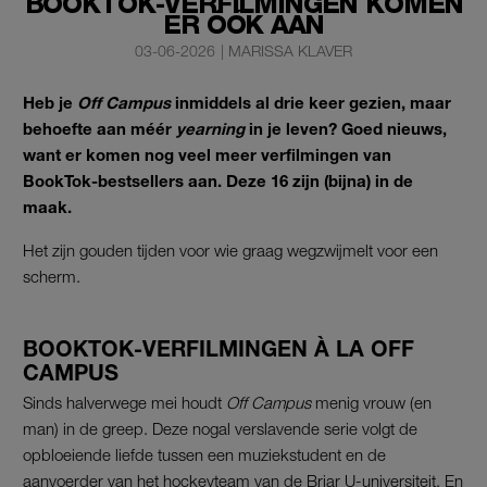
BOOKTOK-VERFILMINGEN KOMEN
ER ÓÓK AAN
03-06-2026
|
MARISSA KLAVER
Heb je
Off Campus
inmiddels al drie keer gezien, maar
behoefte aan méér
yearning
in je leven? Goed nieuws,
want er komen nog veel meer verfilmingen van
BookTok-bestsellers aan. Deze 16 zijn (bijna) in de
maak.
Het zijn gouden tijden voor wie graag wegzwijmelt voor een
scherm.
BOOKTOK-VERFILMINGEN À LA OFF
CAMPUS
Sinds halverwege mei houdt
Off Campus
menig vrouw (en
man) in de greep. Deze nogal verslavende serie volgt de
opbloeiende liefde tussen een muziekstudent en de
aanvoerder van het hockeyteam van de Briar U-universiteit. En