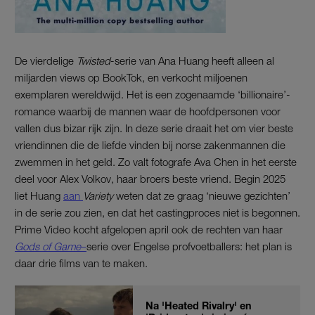
De vierdelige
Twisted
-serie van Ana Huang heeft alleen al
miljarden views op BookTok, en verkocht miljoenen
exemplaren wereldwijd. Het is een zogenaamde ‘billionaire’-
romance waarbij de mannen waar de hoofdpersonen voor
vallen dus bizar rijk zijn. In deze serie draait het om vier beste
vriendinnen die de liefde vinden bij norse zakenmannen die
zwemmen in het geld. Zo valt fotografe Ava Chen in het eerste
deel voor Alex Volkov, haar broers beste vriend. Begin 2025
liet Huang
aan
Variety
weten dat ze graag ‘nieuwe gezichten’
in de serie zou zien, en dat het castingproces niet is begonnen.
Prime Video kocht afgelopen april ook de rechten van haar
Gods of Game
–
serie over Engelse profvoetballers: het plan is
daar drie films van te maken.
Na 'Heated Rivalry' en