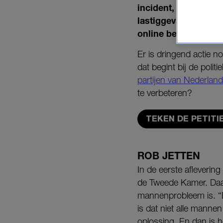
incident, laten ook
lastiggevallen op st
online bedreigd.
Er is dringend actie 
dat begint bij de polit
partijen van Nederland
te verbeteren?
TEKEN DE PETITI
ROB JETTEN
In de eerste aflevering
de Tweede Kamer. Daari
mannenprobleem is.
“
is dat niet alle mannen
oplossing. En dan is h