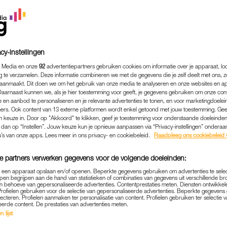
cy-instellingen
 Media en onze
92
advertentiepartners gebruiken cookies om informatie over je apparaat, lo
g te verzamelen. Deze informatie combineren we met de gegevens die je zelf deelt met ons, z
aanmaakt. Dit doen we om het gebruik van onze media te analyseren en onze websites en a
Daarnaast kunnen we, als je hier toestemming voor geeft, je gegevens gebruiken om onze con
 en aanbod te personaliseren en je relevante advertenties te tonen, en voor marketingdoele
ers. Ook content van 13 externe platformen wordt enkel getoond met jouw toestemming. Ge
gen keuze in. Door op "Akkoord" te klikken, geef je toestemming voor onderstaande doeleinden. 
k dan op “Instellen”. Jouw keuze kun je opnieuw aanpassen via “Privacy-instellingen” ondera
CULTUUR & MEDIA
|
VEILIGHEID VAN VROUWEN
u’s van onze apps. Lees meer in ons privacy- en cookiebeleid.
Raadpleeg ons cookiebeleid 
TTEN (D66) OVER VEILIGH
e partners verwerken gegevens voor de volgende doeleinden:
: 'DIT PROBLEEM IS ALLE
p een apparaat opslaan en/of openen. Beperkte gegevens gebruiken om advertenties te sele
N ALS MANNEN IN ACTIE 
pen begrijpen aan de hand van statistieken of combinaties van gegevens uit verschillende br
 behoeve van gepersonaliseerde advertenties. Contentprestaties meten. Diensten ontwikkel
Profielen gebruiken voor de selectie van gepersonaliseerde advertenties. Beperkte gegeven
14-10-2025
|
LINDA.
lecteren. Profielen aanmaken ter personalisatie van content. Profielen gebruiken ter selectie 
eerde content. De prestaties van advertenties meten.
 lijst
d moeten veilig zijn. Altijd en overal. Geweld tegen