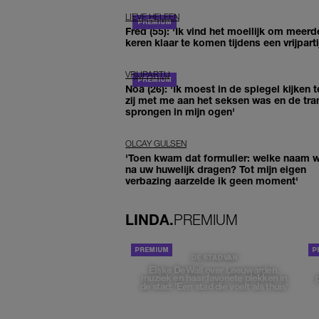
LIEVE HELEEN
Fred (55): 'Ik vind het moeilijk om meerd
keren klaar te komen tijdens een vrijparti
VRIJPARTIJ
Noa (26): 'Ik moest in de spiegel kijken t
zij met me aan het seksen was en de tra
sprongen in mijn ogen'
OLCAY GULSEN
'Toen kwam dat formulier: welke naam wi
na uw huwelijk dragen? Tot mijn eigen
verbazing aarzelde ik geen moment'
LINDA.
PREMIUM
DE STAD VAN
Elske DeWall over Leeuwarden,
muziek en haar favoriete plekken in
de stad: 'Een stad die voelt als thuis'