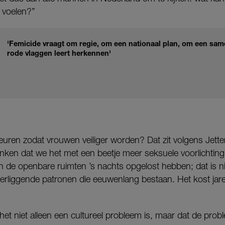
g voelen?”
'Femicide vraagt om regie, om een nationaal plan, om een same
rode vlaggen leert herkennen'
uren zodat vrouwen veiliger worden? Dat zit volgens Jette
nken dat we het met een beetje meer seksuele voorlichtin
in de openbare ruimten ’s nachts opgelost hebben; dat is nie
rliggende patronen die eeuwenlang bestaan. Het kost jare
et niet alleen een cultureel probleem is, maar dat de proble