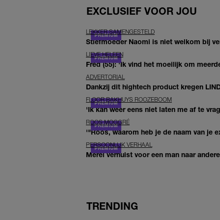
EXCLUSIEF VOOR JOU
LEKKER SAMENGESTELD
Stiefmoeder Naomi is niet welkom bij ver
LIEVE HELEEN
Fred (55): 'Ik vind het moeilijk om meerde
ADVERTORIAL
Dankzij dit hightech product kregen LIN
FLOOR BAKHUYS ROOZEBOOM
'Ik kan weer eens niet laten me af te vr
ROOS MOGGRÉ
'"Roos, waarom heb je de naam van je ex 
PERSOONLIJK VERHAAL
Merel verhuist voor een man naar andere 
TRENDING