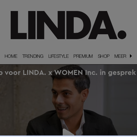
HOME
HOME
TRENDING
TRENDING
LIFESTYLE
LIFESTYLE
PREMIUM
PREMIUM
SHOP
SHOP
MEER
MEER