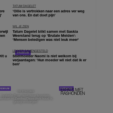
TATUM DAGELET
ere
'Ollie is vertrokken naar een adres ver weg
j'
van ons. En dat doet pijn’
WIL JE ZIEN
erwijl
Tatum Dagelet blikt samen met Saskia
nen
Weerstand terug op 'Brutale Meiden':
'Mensen beledigen was niet leuk meer'
LEKKER SAMENGESTELD
lt u
Stiefmoeder Naomi is niet welkom bij
verjaardagen: 'Hun moeder wil niet dat ik er
ben'
EXPATS MET
STOM!
DE STAD VAN
RASHONDEN
Isabelle Boer deelt haar favoriete
plekken in Zwolle: 'Deze plek houd ik
graag verborgen'