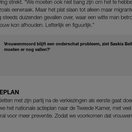
ing strekt. “We moeten ook niet bang zijn om het te hebbe
zoals eerwraak. Maar het plat slaan tot alleen maar migran
 steeds duizenden gevallen over, waar een witte man betrok
ouw kon afhouden. Letterlijk en figuurlijk.”
Vrouwenmoord blijft een onderschat probleem, ziet Saskia Be
moeten er nog vallen?'
IEPLAN
tten met zijn partij na de verkiezingen als eerste gaat doen
 we het nationale actieplan naar de Tweede Kamer, met veel 
al voor meer preventie. Zodat we voorkomen dat vrouwen in