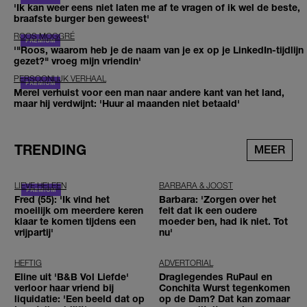
'Ik kan weer eens niet laten me af te vragen of ik wel de beste,
braafste burger ben geweest'
ROOS MOGGRÉ
'"Roos, waarom heb je de naam van je ex op je LinkedIn-tijdlijn
gezet?" vroeg mijn vriendin'
PERSOONLIJK VERHAAL
Merel verhuist voor een man naar andere kant van het land,
maar hij verdwijnt: 'Huur al maanden niet betaald'
TRENDING
MEER
LIEVE HELEEN
BARBARA & JOOST
Fred (55): 'Ik vind het
Barbara: 'Zorgen over het
moeilijk om meerdere keren
feit dat ik een oudere
klaar te komen tijdens een
moeder ben, had ik niet. Tot
vrijpartij'
nu'
HEFTIG
ADVERTORIAL
Eline uit 'B&B Vol Liefde'
Draglegendes RuPaul en
verloor haar vriend bij
Conchita Wurst tegenkomen
liquidatie: 'Een beeld dat op
op de Dam? Dat kan zomaar