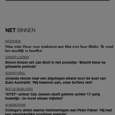
NET
BINNEN
INTERVIEW
Nina wint Oscar voor studenten met film over haar libido: 'Ik vond
het moeilijk te beseffen'
LEKKER LOEREN
Simon Keizer zet Jan Smit in het zonnetje: 'Bracht kleur na
gitzwarte periode'
ADVERTORIAL
Jolanda reisde naar een afgelegen eiland voor de kust van
Zuid-Australië: 'Wij kwamen aan, onze koffers niet'
BEETJE BIJBLIJVEN
'GTST'-acteur Cas Jansen deelt geheim achter 17-jarig
huwelijk: 'Je moet elkaar vrijlaten'
IN MEMORIAM
Collega's delen warme herinneringen aan Peter Faber: 'Hij had
een aanstekelijke positieve energie'