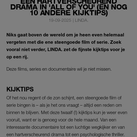
EEN HARTVERSCHEUREND
DRAMA IN 'ALL OF YOU' (EN NOG
10 ANDERE KIJKTIPS)
19-09-2025
|
LINDA.
Niks gaat boven de wereld om je heen even helemaal
vergeten met die ene steengoede film of serie. Zoek
vooral niet verder, LINDA. zet de fijnste kijktips voor je
op een rij.
Deze films, series en documentaire wil je niet missen.
KIJKTIPS
Of het nou regent of de zon schijnt, een steengoede film of
serie bingen is – als je het ons vraagt – altijd een reden om
binnen te blijven. Met deze twaalf (!) kijktips kun je weer even
vooruit, want er is genoeg voor de hele maand. Van een
interessante documentaire tot een luchtige wegkijker en van
een hartverscheurend drama tot een psychologische thriller.