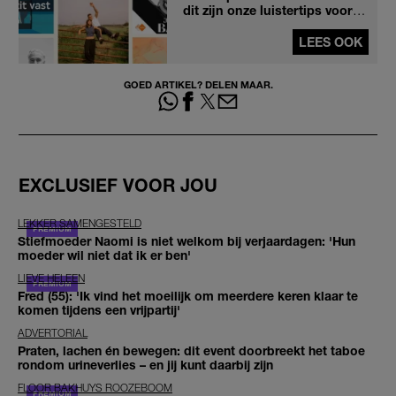
dit zijn onze luistertips voor
september
LEES OOK
GOED ARTIKEL? DELEN MAAR.
EXCLUSIEF VOOR JOU
LEKKER SAMENGESTELD
Stiefmoeder Naomi is niet welkom bij verjaardagen: 'Hun
moeder wil niet dat ik er ben'
LIEVE HELEEN
Fred (55): 'Ik vind het moeilijk om meerdere keren klaar te
komen tijdens een vrijpartij'
ADVERTORIAL
Praten, lachen én bewegen: dit event doorbreekt het taboe
rondom urineverlies – en jij kunt daarbij zijn
FLOOR BAKHUYS ROOZEBOOM