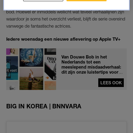
Spelen, de opkomst van AI en de presidentsverkiezingen aan
bod. Hoewel er inmiddels wellicht wat teveel verhaallijnen zijn
waardoor je soms het overzicht verliest, blijft de serie overeind
vanwege de fantastische actrices.
Iedere woensdag een nieuwe aflevering op Apple TV+
Van Douwe Bob in het
Nederlands tot een
meeslepend misdaadverhaal:
dit zijn onze luistertips voor
september
LEES OOK
BIG IN KOREA | BNNVARA