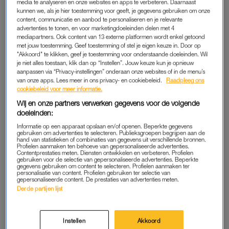
Benjamin Guinness). Hoe gaan de vier erfgenamen Arthur,
media te analyseren en onze websites en apps te verbeteren. Daarnaast
kunnen we, als je hier toestemming voor geeft, je gegevens gebruiken om onze
Edward, Anne en Ben om met hun levens die van de een op
content, communicatie en aanbod te personaliseren en je relevante
de andere dag veranderen?
advertenties te tonen, en voor marketingdoeleinden delen met 4
mediapartners. Ook content van 13 externe platformen wordt enkel getoond
met jouw toestemming. Geef toestemming of stel je eigen keuze in. Door op
Vanaf donderdag 25 september te zien op Netflix.
"Akkoord" te klikken, geef je toestemming voor onderstaande doeleinden. Wil
je niet alles toestaan, klik dan op “Instellen”. Jouw keuze kun je opnieuw
aanpassen via “Privacy-instellingen” onderaan onze websites of in de menu’s
THE MORNING SHOW | APPLE TV+
van onze apps. Lees meer in ons privacy- en cookiebeleid.
Raadpleeg ons
cookiebeleid voor meer informatie.
Wij en onze partners verwerken gegevens voor de volgende
Pas de privacy manager instellingen aan om dit
doeleinden:
YouTube item te kunnen bekijken.
Informatie op een apparaat opslaan en/of openen. Beperkte gegevens
gebruiken om advertenties te selecteren. Publieksgroepen begrijpen aan de
hand van statistieken of combinaties van gegevens uit verschillende bronnen.
Profielen aanmaken ten behoeve van gepersonaliseerde advertenties.
Contentprestaties meten. Diensten ontwikkelen en verbeteren. Profielen
gebruiken voor de selectie van gepersonaliseerde advertenties. Beperkte
Jennifer Aniston en Reese Witherspoon zijn terug met hun
gegevens gebruiken om content te selecteren. Profielen aanmaken ter
personalisatie van content. Profielen gebruiken ter selectie van
soapy,
maar ook scherpe en actuele drama rondom de
gepersonaliseerde content. De prestaties van advertenties meten.
fictieve Amerikaanse omroep UBN. In het vierde seizoen keert
Derde partijen lijst
Bradley na twee jaar afwezigheid terug als presentatrice van
The Morning Show
. Zoals altijd zit de serie bovenop het
Instellen
Akkoord
nieuws: deze keer komen onder andere de Olympische