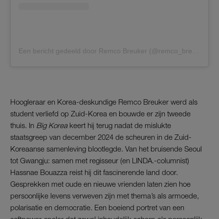
Een bericht gedeeld door Remco Breuker (@remco_breuker)
Hoogleraar en Korea-deskundige Remco Breuker werd als
student verliefd op Zuid-Korea en bouwde er zijn tweede
thuis. In
Big Korea
keert hij terug nadat de mislukte
staatsgreep van december 2024 de scheuren in de Zuid-
Koreaanse samenleving blootlegde. Van het bruisende Seoul
tot Gwangju: samen met regisseur (en LINDA.-columnist)
Hassnae Bouazza reist hij dit fascinerende land door.
Gesprekken met oude en nieuwe vrienden laten zien hoe
persoonlijke levens verweven zijn met thema’s als armoede,
polarisatie en democratie. Een boeiend portret van een