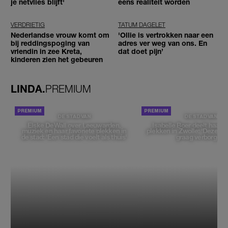
je netvlies blijft'
eens realiteit worden
VERDRIETIG
TATUM DAGELET
Nederlandse vrouw komt om
'Ollie is vertrokken naar een
bij reddingspoging van
adres ver weg van ons. En
vriendin in zee Kreta,
dat doet pijn’
kinderen zien het gebeuren
LINDA.
PREMIUM
DE STAD VAN
DE STAD VAN
Elske DeWall over Leeuwarden,
Isabelle Boer deelt haar f
muziek en haar favoriete plekken in
plekken in Zwolle: 'Deze pl
de stad: 'Een stad die voelt als thuis'
graag verborgen'