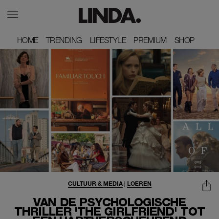
HOME
HOME
TRENDING
TRENDING
LIFESTYLE
LIFESTYLE
PREMIUM
PREMIUM
SHOP
SHOP
CULTUUR & MEDIA
|
LOEREN
VAN DE PSYCHOLOGISCHE
THRILLER 'THE GIRLFRIEND' TOT