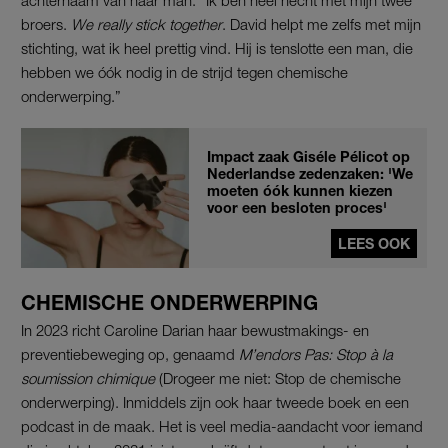
achternaam van haar man. “Ik ben heel hecht met mijn twee
broers.
We really stick together
. David helpt me zelfs met mijn
stichting, wat ik heel prettig vind. Hij is tenslotte een man, die
hebben we óók nodig in de strijd tegen chemische
onderwerping.”
Impact zaak Giséle Pélicot op
Nederlandse zedenzaken: 'We
moeten óók kunnen kiezen
voor een besloten proces'
LEES OOK
CHEMISCHE ONDERWERPING
In 2023 richt Caroline Darian haar bewustmakings- en
preventiebeweging op, genaamd
M’endors Pas: Stop à la
soumission chimique
(Drogeer me niet: Stop de chemische
onderwerping). Inmiddels zijn ook haar tweede boek en een
podcast in de maak. Het is veel media-aandacht voor iemand