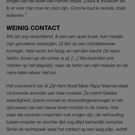
zorgen dat het leven niet hierom draait. Zodra ik thuiskom wil
ik er voor mijn man en zoon zijn.
Comme tout le monde
, zoals
iedereen.”
WEINIG CONTACT
We zijn erg verschillend. Ik ben een open boek: kan moeilijk
mijn gevoelens verbergen. Zij lijkt op een middeleeuwse
koningin. Hals recht, kin hoog, en niet één klacht. De ware
heldin, boven op de ruïnes, is zij. […] We bevinden ons
midden op het slagveld, maar de hand van mijn moeder en de
mijne laten elkaar niet los.
Het voorwoord van
Ik Zal Hem Nooit Meer Papa Noemen
staat
vol lovende woorden aan haar moeder. Ze roemt Gisèles
waardigheid, ijzeren moraal en doorzettingsvermogen in het
opbouwen van een nieuw leven midden in de chaos. Hoe
waar die woorden misschien ook mogen zijn, de verhouding
tussen moeder en dochter lijkt nog altijd behoorlijk complex.
Sinds de rechtszaak staat het contact op een laag pitje, vertelt