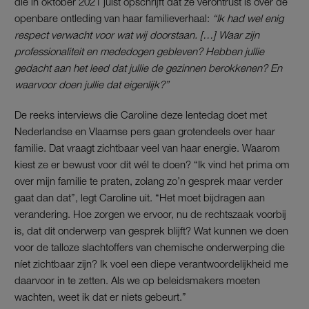
die in oktober 2021 juist opschrijft dat ze verontrust is over de
openbare ontleding van haar familieverhaal:
“Ik had wel enig
respect verwacht voor wat wij doorstaan. […] Waar zijn
professionaliteit en mededogen gebleven? Hebben jullie
gedacht aan het leed dat jullie de gezinnen berokkenen? En
waarvoor doen jullie dat eigenlijk?”
De reeks interviews die Caroline deze lentedag doet met
Nederlandse en Vlaamse pers gaan grotendeels over haar
familie. Dat vraagt zichtbaar veel van haar energie. Waarom
kiest ze er bewust voor dit wél te doen? “Ik vind het prima om
over mijn familie te praten, zolang zo’n gesprek maar verder
gaat dan dat”, legt Caroline uit. “Het moet bijdragen aan
verandering. Hoe zorgen we ervoor, nu de rechtszaak voorbij
is, dat dit onderwerp van gesprek blijft? Wat kunnen we doen
voor de talloze slachtoffers van chemische onderwerping die
níet zichtbaar zijn? Ik voel een diepe verantwoordelijkheid me
daarvoor in te zetten. Als we op beleidsmakers moeten
wachten, weet ik dat er niets gebeurt.”