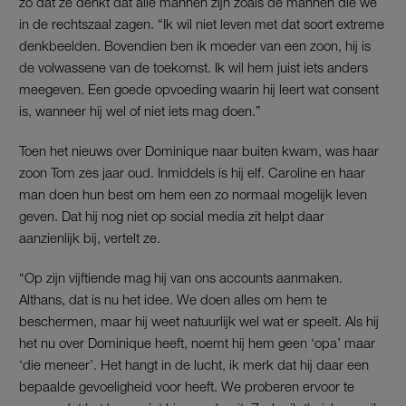
zo dat ze denkt dat álle mannen zijn zoals de mannen die we
in de rechtszaal zagen. “Ik wil niet leven met dat soort extreme
denkbeelden. Bovendien ben ik moeder van een zoon, hij is
de volwassene van de toekomst. Ik wil hem juist iets anders
meegeven. Een goede opvoeding waarin hij leert wat consent
is, wanneer hij wel of niet iets mag doen.”
Toen het nieuws over Dominique naar buiten kwam, was haar
zoon Tom zes jaar oud. Inmiddels is hij elf. Caroline en haar
man doen hun best om hem een zo normaal mogelijk leven
geven. Dat hij nog niet op social media zit helpt daar
aanzienlijk bij, vertelt ze.
“Op zijn vijftiende mag hij van ons accounts aanmaken.
Althans, dat is nu het idee. We doen alles om hem te
beschermen, maar hij weet natuurlijk wel wat er speelt. Als hij
het nu over Dominique heeft, noemt hij hem geen ‘opa’ maar
‘die meneer’. Het hangt in de lucht, ik merk dat hij daar een
bepaalde gevoeligheid voor heeft. We proberen ervoor te