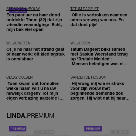
BEDROGEN VROUW
TATUM DAGELET
Een paar uur na haar dood
'Ollie is vertrokken naar een
ontdekte Thom (32) dat zijn
adres ver weg van ons. En
vriendin vreemdging: 'Echt,
dat doet pijn’
mijn bek viel open'
WIL JE WETEN
WIL JE ZIEN
Of je nu naar het strand gaat
Tatum Dagelet blikt samen
of naar werk: dit kledingstuk
met Saskia Weerstand terug
is onmisbaar
op 'Brutale Meiden':
'Mensen beledigen was niet
leuk meer'
OLCAY GULSEN
SANDER DE HOSSON
'Toen kwam dat formulier:
'Hij vroeg mij wie er straks
welke naam wilt u na uw
voor zijn vrouw met
huwelijk dragen? Tot mijn
beginnende dementie zou
eigen verbazing aarzelde ik
zorgen. Hij wist dat hij haar
geen moment'
zou moeten loslaten'
LINDA.
PREMIUM
DE STAD VAN
DE STAD VAN