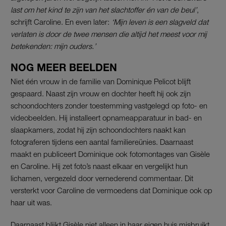
last om het kind te zijn van het slachtoffer én van de beul’
,
schrijft Caroline. En even later:
‘Mijn leven is een slagveld dat
verlaten is door de twee mensen die altijd het meest voor mij
betekenden: mijn ouders.’
NOG MEER BEELDEN
Niet één vrouw in de familie van Dominique Pelicot blijft
gespaard. Naast zijn vrouw en dochter heeft hij ook zijn
schoondochters zonder toestemming vastgelegd op foto- en
videobeelden. Hij installeert opnameapparatuur in bad- en
slaapkamers, zodat hij zijn schoondochters naakt kan
fotograferen tijdens een aantal familiereünies. Daarnaast
maakt en publiceert Dominique ook fotomontages van Gisèle
en Caroline. Hij zet foto’s naast elkaar en vergelijkt hun
lichamen, vergezeld door vernederend commentaar. Dit
versterkt voor Caroline de vermoedens dat Dominique ook op
haar uit was.
Daarnaast blijkt Gisèle niet alleen in haar eigen huis misbruikt