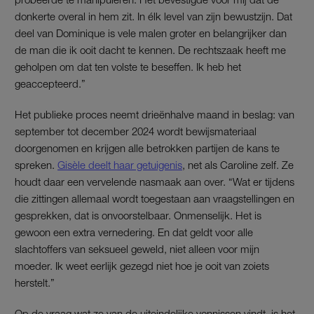
donkerte overal in hem zit. In élk level van zijn bewustzijn. Dat
deel van Dominique is vele malen groter en belangrijker dan
de man die ik ooit dacht te kennen. De rechtszaak heeft me
geholpen om dat ten volste te beseffen. Ik heb het
geaccepteerd.”
Het publieke proces neemt drieënhalve maand in beslag: van
september tot december 2024 wordt bewijsmateriaal
doorgenomen en krijgen alle betrokken partijen de kans te
spreken.
Gisèle deelt haar getuigenis
, net als Caroline zelf. Ze
houdt daar een vervelende nasmaak aan over. “Wat er tijdens
die zittingen allemaal wordt toegestaan aan vraagstellingen en
gesprekken, dat is onvoorstelbaar. Onmenselijk. Het is
gewoon een extra vernedering. En dat geldt voor alle
slachtoffers van seksueel geweld, niet alleen voor mijn
moeder. Ik weet eerlijk gezegd niet hoe je ooit van zoiets
herstelt.”
Op de vraag wat ze van de uiteindelijke vonnissen vindt, is het