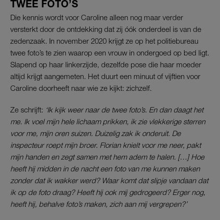
TWEE FOTO’S
Die kennis wordt voor Caroline alleen nog maar verder
versterkt door de ontdekking dat zij óók onderdeel is van de
zedenzaak. In november 2020 krijgt ze op het politiebureau
twee foto’s te zien waarop een vrouw in ondergoed op bed ligt.
Slapend op haar linkerzijde, dezelfde pose die haar moeder
altijd krijgt aangemeten. Het duurt een minuut of vijftien voor
Caroline doorheeft naar wie ze kijkt: zichzelf.
Ze schrijft:
‘Ik kijk weer naar de twee foto’s. En dan daagt het
me. Ik voel mijn hele lichaam prikken, ik zie vlekkerige sterren
voor me, mijn oren suizen. Duizelig zak ik onderuit. De
inspecteur roept mijn broer. Florian knielt voor me neer, pakt
mijn handen en zegt samen met hem adem te halen. […] Hoe
heeft hij midden in de nacht een foto van me kunnen maken
zonder dat ik wakker werd? Waar komt dat slipje vandaan dat
ik op de foto draag? Heeft hij ook mij gedrogeerd? Erger nog,
heeft hij, behalve foto’s maken, zich aan mij vergrepen?’