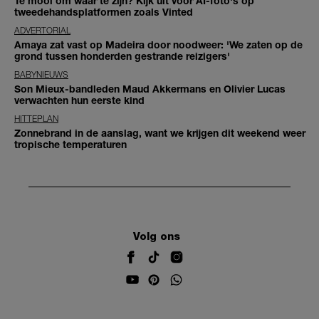
Te mooi om waar te zijn? Kijk uit voor AI-foto's op
tweedehandsplatformen zoals Vinted
ADVERTORIAL
Amaya zat vast op Madeira door noodweer: 'We zaten op de
grond tussen honderden gestrande reizigers'
BABYNIEUWS
Son Mieux-bandleden Maud Akkermans en Olivier Lucas
verwachten hun eerste kind
HITTEPLAN
Zonnebrand in de aanslag, want we krijgen dit weekend weer
tropische temperaturen
Volg ons