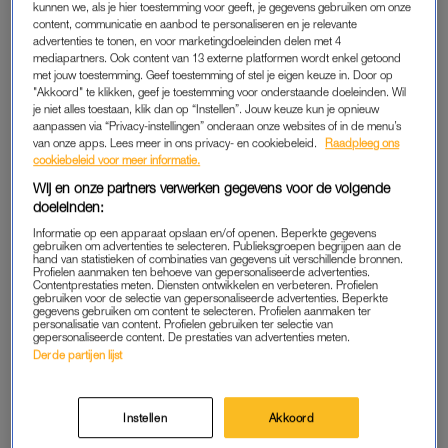
kunnen we, als je hier toestemming voor geeft, je gegevens gebruiken om onze
september 2020 eigenlijk per ongeluk aan het licht. Hij wordt
content, communicatie en aanbod te personaliseren en je relevante
aangehouden nadat hij in een supermarkt zogenaamde
advertenties te tonen, en voor marketingdoeleinden delen met 4
mediapartners. Ook content van 13 externe platformen wordt enkel getoond
upskirts
maakt: stiekeme filmbeelden onder de rokken van
met jouw toestemming. Geef toestemming of stel je eigen keuze in. Door op
drie vrouwen. Als rechercheurs vervolgens zijn harde schijf
"Akkoord" te klikken, geef je toestemming voor onderstaande doeleinden. Wil
uitlezen vinden ze daarop meer dan twintigduizend
je niet alles toestaan, klik dan op “Instellen”. Jouw keuze kun je opnieuw
aanpassen via “Privacy-instellingen” onderaan onze websites of in de menu’s
pornografische beelden. Uit verder onderzoek blijkt een groot
van onze apps. Lees meer in ons privacy- en cookiebeleid.
Raadpleeg ons
deel van de beelden te draaien om één ding: documentatie
cookiebeleid voor meer informatie.
van Gisèles misbruik. Hij gaat hiervoor buitengewoon
Wij en onze partners verwerken gegevens voor de volgende
methodisch te werk.
doeleinden:
Informatie op een apparaat opslaan en/of openen. Beperkte gegevens
gebruiken om advertenties te selecteren. Publieksgroepen begrijpen aan de
Op een datingsite zoekt Dominique contact met mannen die
hand van statistieken of combinaties van gegevens uit verschillende bronnen.
Profielen aanmaken ten behoeve van gepersonaliseerde advertenties.
van verkrachtingsseks houden in een kanaal genaamd ‘Buiten
Contentprestaties meten. Diensten ontwikkelen en verbeteren. Profielen
haar weten’. Daar uploadt hij foto’s van een gedrogeerde
gebruiken voor de selectie van gepersonaliseerde advertenties. Beperkte
gegevens gebruiken om content te selecteren. Profielen aanmaken ter
Gisèle, in suggestieve houdingen en lingerie die hij specifiek
personalisatie van content. Profielen gebruiken ter selectie van
gepersonaliseerde content. De prestaties van advertenties meten.
voor dit doel heeft gekocht. Als mannen interesse tonen, stelt
Derde partijen lijst
hij strenge regels op om te voorkomen dat ze betrapt worden.
De mannen moeten ver weg parkeren, telefoons in de auto
laten, mogen niet roken of parfum dragen en moeten hun
Instellen
Akkoord
kleding achterlaten bij de keukendeur, mocht een overhaast