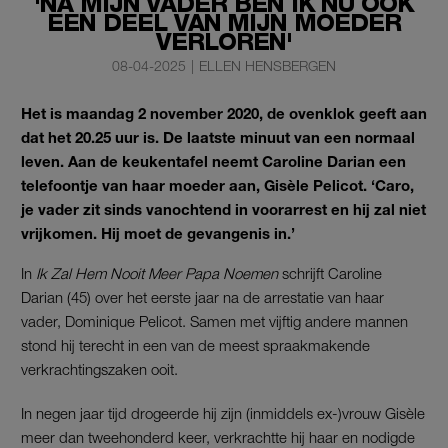
'NA MIJN VADER BEN IK NU OOK
EEN DEEL VAN MIJN MOEDER
VERLOREN'
08-04-2025
|
ELLEN HENSBERGEN
Het is maandag 2 november 2020, de ovenklok geeft aan
dat het 20.25 uur is. De laatste minuut van een normaal
leven. Aan de keukentafel neemt Caroline Darian een
telefoontje van haar moeder aan, Gisèle Pelicot. ‘Caro,
je vader zit sinds vanochtend in voorarrest en hij zal niet
vrijkomen. Hij moet de gevangenis in.’
In
Ik Zal Hem Nooit Meer Papa Noemen
schrijft Caroline
Darian (45) over het eerste jaar na de arrestatie van haar
vader, Dominique Pelicot. Samen met vijftig andere mannen
stond hij terecht in een van de meest spraakmakende
verkrachtingszaken ooit.
In negen jaar tijd drogeerde hij zijn (inmiddels ex-)vrouw Gisèle
meer dan tweehonderd keer, verkrachtte hij haar en nodigde