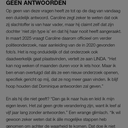
GEEN ANTWOORDEN
Op geen van deze vragen heeft ze tot op de dag van vandaag
een duidelijk antwoord. Caroline zegt zeker te weten dat ook
zij slachtoffer is van haar vader, maar hij claimt zelf dat zijn
dochter ‘niet zijn type is’ en dat hij haar nooit heeft aangeraakt.
In maart 2025 vraagt Caroline daarom officieel om verder
politieonderzoek, naar aanleiding van de in 2020 gevonden
foto’s. Het is nog onduidelijk of dat onderzoek ook
daadwerkelijk gaat plaatsvinden, vertelt ze aan LINDA. “Het
kan nog weken of maanden duren voor ik iets hoor. Maar ik
ben ervan overtuigd dat áls ze een nieuw onderzoek openen,
specifiek gericht op mij, dat ze nog meer gaan vinden. Ik blijf
hoop houden dat Dominique antwoorden zal geven.”
En als hij die niet geeft? “Dan ga ik naar huis en leid ik mijn
eigen leven. Het zal geen grote verandering zijn, want ik leef al
vijf jaar lang zonder antwoorden.” Een wrange glimlach. “Ik wil
gewoon zeker weten dat ik álle mogelijke stappen heb
genomen om achter de waarheid te komen. Dat doe ik niet