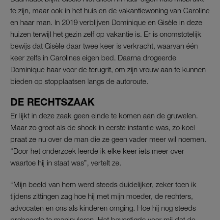
te zijn, maar ook in het huis en de vakantiewoning van Caroline
en haar man. In 2019 verblijven Dominique en Gisèle in deze
huizen terwijl het gezin zelf op vakantie is. Er is onomstotelijk
bewijs dat Gisèle daar twee keer is verkracht, waarvan één
keer zelfs in Carolines eigen bed. Daarna drogeerde
Dominique haar voor de terugrit, om zijn vrouw aan te kunnen
bieden op stopplaatsen langs de autoroute.
DE RECHTSZAAK
Er lijkt in deze zaak geen einde te komen aan de gruwelen.
Maar zo groot als de shock in eerste instantie was, zo koel
praat ze nu over de man die ze geen vader meer wil noemen.
“Door het onderzoek leerde ik elke keer iets meer over
waartoe hij in staat was”, vertelt ze.
“Mijn beeld van hem werd steeds duidelijker, zeker toen ik
tijdens zittingen zag hoe hij met mijn moeder, de rechters,
advocaten en ons als kinderen omging. Hoe hij nog steeds
probeerde te manipuleren. Het bevestigde voor mij dat de