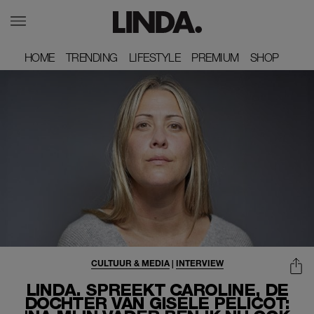
HOME
HOME
TRENDING
TRENDING
LIFESTYLE
LIFESTYLE
PREMIUM
PREMIUM
SHOP
SHOP
CULTUUR & MEDIA
|
INTERVIEW
LINDA. SPREEKT CAROLINE, DE
DOCHTER VAN GISÈLE PELICOT: