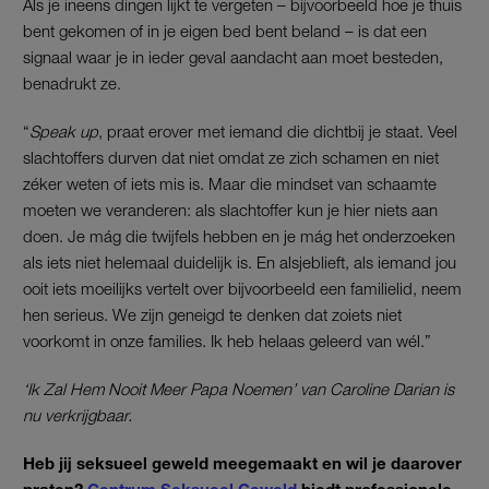
Als je ineens dingen lijkt te vergeten – bijvoorbeeld hoe je thuis
bent gekomen of in je eigen bed bent beland – is dat een
signaal waar je in ieder geval aandacht aan moet besteden,
benadrukt ze.
“
Speak up
, praat erover met iemand die dichtbij je staat. Veel
slachtoffers durven dat niet omdat ze zich schamen en niet
zéker weten of iets mis is. Maar die mindset van schaamte
moeten we veranderen: als slachtoffer kun je hier niets aan
doen. Je mág die twijfels hebben en je mág het onderzoeken
als iets niet helemaal duidelijk is. En alsjeblieft, als iemand jou
ooit iets moeilijks vertelt over bijvoorbeeld een familielid, neem
hen serieus. We zijn geneigd te denken dat zoiets niet
voorkomt in onze families. Ik heb helaas geleerd van wél.”
‘Ik Zal Hem Nooit Meer Papa Noemen’ van Caroline Darian is
nu verkrijgbaar.
Heb jij seksueel geweld meegemaakt en wil je daarover