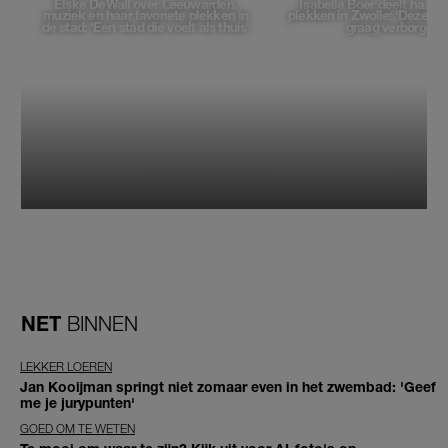
Elske DeWall over Leeuwarden,
Isabelle Boer deelt haar f
muziek en haar favoriete plekken in
plekken in Zwolle: 'Deze pl
de stad: 'Een stad die voelt als thuis'
graag verborgen'
NET
BINNEN
LEKKER LOEREN
Jan Kooijman springt niet zomaar even in het zwembad: 'Geef
me je jurypunten'
GOED OM TE WETEN