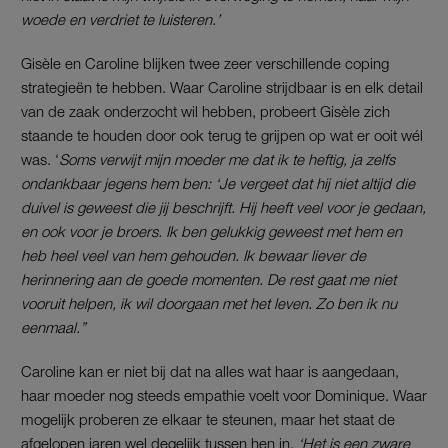
woede en verdriet te luisteren.’
Gisèle en Caroline blijken twee zeer verschillende coping
strategieën te hebben. Waar Caroline strijdbaar is en elk detail
van de zaak onderzocht wil hebben, probeert Gisèle zich
staande te houden door ook terug te grijpen op wat er ooit wél
was. ‘
Soms verwijt mijn moeder me dat ik te heftig, ja zelfs
ondankbaar jegens hem ben: ‘Je vergeet dat hij niet altijd die
duivel is geweest die jij beschrijft. Hij heeft veel voor je gedaan,
en ook voor je broers. Ik ben gelukkig geweest met hem en
heb heel veel van hem gehouden. Ik bewaar liever de
herinnering aan de goede momenten. De rest gaat me niet
vooruit helpen, ik wil doorgaan met het leven. Zo ben ik nu
eenmaal.”
Caroline kan er niet bij dat na alles wat haar is aangedaan,
haar moeder nog steeds empathie voelt voor Dominique. Waar
mogelijk proberen ze elkaar te steunen, maar het staat de
afgelopen jaren wel degelijk tussen hen in.
‘Het is een zware