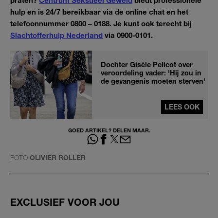
praten?
Centrum Seksueel Geweld
biedt professionele
hulp en is 24/7 bereikbaar via de online chat en het
telefoonnummer 0800 – 0188. Je kunt ook terecht bij
Slachtofferhulp Nederland
via 0900-0101.
Dochter Gisèle Pelicot over
veroordeling vader: 'Hij zou in
de gevangenis moeten sterven'
LEES OOK
GOED ARTIKEL? DELEN MAAR.
FOTO
OLIVIER ROLLER
EXCLUSIEF VOOR JOU