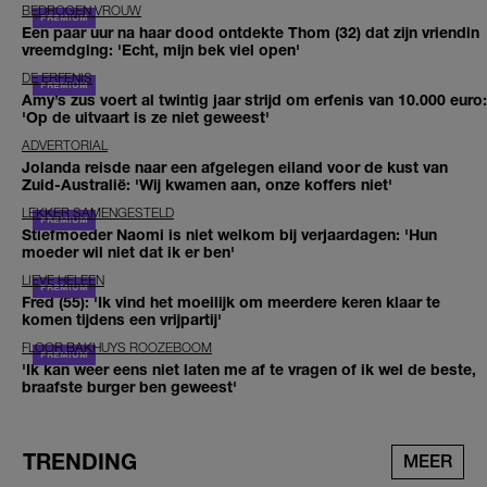
BEDROGEN VROUW
Een paar uur na haar dood ontdekte Thom (32) dat zijn vriendin
vreemdging: 'Echt, mijn bek viel open'
DE ERFENIS
Amy’s zus voert al twintig jaar strijd om erfenis van 10.000 euro:
'Op de uitvaart is ze niet geweest'
ADVERTORIAL
Jolanda reisde naar een afgelegen eiland voor de kust van
Zuid-Australië: 'Wij kwamen aan, onze koffers niet'
LEKKER SAMENGESTELD
Stiefmoeder Naomi is niet welkom bij verjaardagen: 'Hun
moeder wil niet dat ik er ben'
LIEVE HELEEN
Fred (55): 'Ik vind het moeilijk om meerdere keren klaar te
komen tijdens een vrijpartij'
FLOOR BAKHUYS ROOZEBOOM
'Ik kan weer eens niet laten me af te vragen of ik wel de beste,
braafste burger ben geweest'
TRENDING
MEER