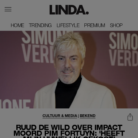
HOME
HOME
TRENDING
TRENDING
LIFESTYLE
LIFESTYLE
PREMIUM
PREMIUM
SHOP
SHOP
CULTUUR & MEDIA
|
BEKEND
RUUD DE WILD OVER IMPACT
MOORD PIM FORTUYN: 'HEEFT