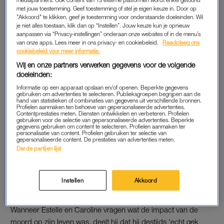
met jouw toestemming. Geef toestemming of stel je eigen keuze in. Door op
Het fragment is de start van een openhartig gesprek tussen de
"Akkoord" te klikken, geef je toestemming voor onderstaande doeleinden. Wil
BN’ers. “Ik heb heel vaak aan jou gedacht de afgelopen
je niet alles toestaan, klik dan op “Instellen”. Jouw keuze kun je opnieuw
jaren”, begint Caroline wanneer het fragment stopt. “Het was
aanpassen via “Privacy-instellingen” onderaan onze websites of in de menu’s
van onze apps. Lees meer in ons privacy- en cookiebeleid.
Raadpleeg ons
heel onwerkelijk. Die schutter ging maar door. Hij loste vijf
cookiebeleid voor meer informatie.
schoten, Pim zakte in elkaar en was gelijk dood”, aldus Ruud.
Wij en onze partners verwerken gegevens voor de volgende
“Het is zo sneu. Dat je hem op de meest oncharmante manier
doeleinden:
ziet doodbloeden. Ik vond het heel heftig.”
Informatie op een apparaat opslaan en/of openen. Beperkte gegevens
gebruiken om advertenties te selecteren. Publieksgroepen begrijpen aan de
hand van statistieken of combinaties van gegevens uit verschillende bronnen.
Profielen aanmaken ten behoeve van gepersonaliseerde advertenties.
Estelle Cruijff betrapte Ruud
Contentprestaties meten. Diensten ontwikkelen en verbeteren. Profielen
gebruiken voor de selectie van gepersonaliseerde advertenties. Beperkte
Gullit zelf op vreemdgaan in
gegevens gebruiken om content te selecteren. Profielen aanmaken ter
eigen huis: 'Kinderen waren er
personalisatie van content. Profielen gebruiken ter selectie van
ook bij'
gepersonaliseerde content. De prestaties van advertenties meten.
Derde partijen lijst
LEES OOK
Instellen
Akkoord
‘HUWELIJK GEKOST’
Wanneer Estelle en Caroline vragen wat de impact van de
moord op zijn leven was, deelt hij dat hij destijds ‘echt gek