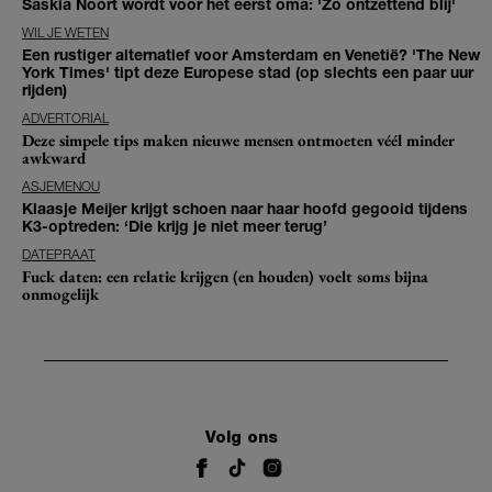
Saskia Noort wordt voor het eerst oma: 'Zo ontzettend blij'
WIL JE WETEN
Een rustiger alternatief voor Amsterdam en Venetië? 'The New
York Times' tipt deze Europese stad (op slechts een paar uur
rijden)
ADVERTORIAL
Deze simpele tips maken nieuwe mensen ontmoeten véél minder
awkward
ASJEMENOU
Klaasje Meijer krijgt schoen naar haar hoofd gegooid tijdens
K3-optreden: ‘Die krijg je niet meer terug’
DATEPRAAT
Fuck daten: een relatie krijgen (en houden) voelt soms bijna
onmogelijk
Volg ons