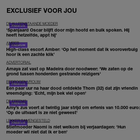
EXCLUSIEF VOOR JOU
DE ALLEENSTAANDE MOEDER
'Spanjaard Oscar blijft door mijn hoofd en buik spoken. Hij
heeft hetzelfde, appt hij'
AMBER
High-class escort Amber: ‘Op het moment dat ik vooroverbuig
hoor ik een zachte klik’
ADVERTORIAL
Amaya zat vast op Madeira door noodweer: 'We zaten op de
grond tussen honderden gestrande reizigers'
BEDROGEN VROUW
Een paar uur na haar dood ontdekte Thom (32) dat zijn vriendin
vreemdging: 'Echt, mijn bek viel open'
DE ERFENIS
Amy’s zus voert al twintig jaar strijd om erfenis van 10.000 euro:
'Op de uitvaart is ze niet geweest'
LEKKER SAMENGESTELD
Stiefmoeder Naomi is niet welkom bij verjaardagen: 'Hun
moeder wil niet dat ik er ben'