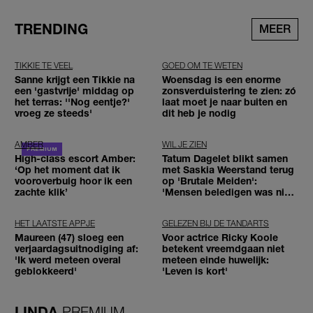
TRENDING
MEER
TIKKIE TE VEEL
GOED OM TE WETEN
Sanne krijgt een Tikkie na
Woensdag is een enorme
een 'gastvrije' middag op
zonsverduistering te zien: zó
het terras: ''Nog eentje?'
laat moet je naar buiten en
vroeg ze steeds'
dit heb je nodig
AMBER
WIL JE ZIEN
High-class escort Amber:
Tatum Dagelet blikt samen
‘Op het moment dat ik
met Saskia Weerstand terug
vooroverbuig hoor ik een
op 'Brutale Meiden':
zachte klik’
'Mensen beledigen was niet
leuk meer'
HET LAATSTE APPJE
GELEZEN BIJ DE TANDARTS
Maureen (47) sloeg een
Voor actrice Ricky Koole
verjaardagsuitnodiging af:
betekent vreemdgaan niet
'Ik werd meteen overal
meteen einde huwelijk:
geblokkeerd'
'Leven is kort'
LINDA.
PREMIUM