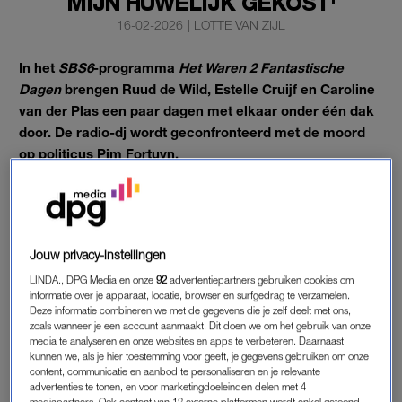
MIJN HUWELIJK GEKOST'
16-02-2026
|
LOTTE VAN ZIJL
In het
SBS6
-programma
Het Waren 2 Fantastische
Dagen
brengen Ruud de Wild, Estelle Cruijf en Caroline
van der Plas een paar dagen met elkaar onder één dak
door. De radio-dj wordt geconfronteerd met de moord
op politicus Pim Fortuyn.
“Die schutter ging maar door”, aldus Ruud die getuige was van
de moord op het Mediapark in Hilversum.
Jouw privacy-instellingen
MOORD OP PIM FORTUYN
LINDA., DPG Media en onze
92
advertentiepartners gebruiken cookies om
De radio-uitzending van Ruud was net afgelopen, toen
Fortuyn
informatie over je apparaat, locatie, browser en surfgedrag te verzamelen.
Deze informatie combineren we met de gegevens die je zelf deelt met ons,
in mei 2002
door Volkert van der Graaf werd neergeschoten.
zoals wanneer je een account aanmaakt. Dit doen we om het gebruik van onze
Een dag na de moord gaf Ruud een interview. “Het voelt heel
media te analyseren en onze websites en apps te verbeteren. Daarnaast
kunnen we, als je hier toestemming voor geeft, je gegevens gebruiken om onze
gek om weer aan het werk te gaan, slechts één dag na de
content, communicatie en aanbod te personaliseren en je relevante
schokkende moord op Fortuyn”, vertelde hij.
advertenties te tonen, en voor marketingdoeleinden delen met 4
mediapartners. Ook content van 13 externe platformen wordt enkel getoond