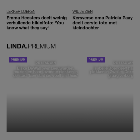
betaald'
reizigers'
LEKKER LOEREN
WIL JE ZIEN
Emma Heesters deelt weinig
Kersverse oma Patricia Paay
verhullende bikinifoto: 'You
deelt eerste foto met
know what they say'
kleindochter
LINDA.
PREMIUM
DE STAD VAN
DE STAD VAN
Elske DeWall over Leeuwarden,
Isabelle Boer deelt haar f
muziek en haar favoriete plekken in
plekken in Zwolle: 'Deze pl
de stad: 'Een stad die voelt als thuis'
graag verborgen'