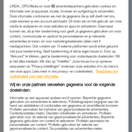
JALOEZIE
LINDA., DPG Media en onze
92
advertentiepartners gebruiken cookies om
informatie over je apparaat, locatie, browser en surfgedrag te verzamelen.
Hij begon haar te filmen wanneer ze boos was. Hij zei dat ze
Deze informatie combineren we met de gegevens die je zelf deelt met ons,
zoals wanneer je een account aanmaakt. Dit doen we om het gebruik van onze
lelijk was, dat niemand haar zou willen, dat ze een slechte
media te analyseren en onze websites en apps te verbeteren. Daarnaast
moeder was nog voordat hun kind geboren was. Terwijl haar
kunnen we, als je hier toestemming voor geeft, je gegevens gebruiken om onze
buik groeide, werd de ruimte waarin ze mocht bestaan kleiner.
content, communicatie en aanbod te personaliseren en je relevante
advertenties te tonen, en voor marketingdoeleinden delen met 4
Hij sloot haar op in een kast terwijl ze
zwanger
was. Ze mocht
mediapartners. Ook content van 13 externe platformen wordt enkel getoond
het huis niet uit. Als ze naar buiten wilde, vroeg hij haar waar
met jouw toestemming. Geef toestemming of stel je eigen keuze in. Door op
"Akkoord" te klikken, geef je toestemming voor onderstaande doeleinden. Wil
ze heen dacht te gaan. Als ze toch probeerde te vertrekken,
je niet alles toestaan, klik dan op “Instellen”. Jouw keuze kun je opnieuw
volgden ruzies, verwijten en dreigementen over jeugdzorg. Zijn
aanpassen via “Privacy-instellingen” onderaan onze websites of in de menu’s
jaloezie was zo groot dat hij zelfs haar adem leek te willen
van onze apps. Lees meer in ons privacy- en cookiebeleid.
Raadpleeg ons
cookiebeleid voor meer informatie.
controleren
.
Wij en onze partners verwerken gegevens voor de volgende
doeleinden:
De stress drukte zwaar op haar lichaam. Haar zoon werd
Informatie op een apparaat opslaan en/of openen. Beperkte gegevens
prematuur geboren. Ze verbleef weken in het ziekenhuis en hij
gebruiken om advertenties te selecteren. Publieksgroepen begrijpen aan de
kwam maar kort langs. Thuis sliep hij boven en zij beneden.
hand van statistieken of combinaties van gegevens uit verschillende bronnen.
Profielen aanmaken ten behoeve van gepersonaliseerde advertenties.
Hun relatie was al feitelijk voorbij, maar het was nog niemand
Contentprestaties meten. Diensten ontwikkelen en verbeteren. Profielen
gebruiken voor de selectie van gepersonaliseerde advertenties. Beperkte
officieel verteld.
gegevens gebruiken om content te selecteren. Profielen aanmaken ter
personalisatie van content. Profielen gebruiken ter selectie van
gepersonaliseerde content. De prestaties van advertenties meten.