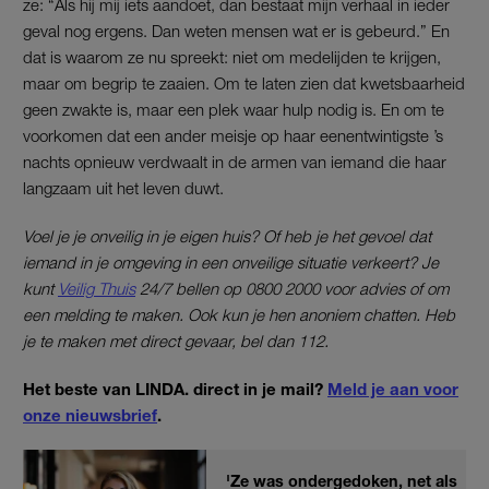
ze: “Als hij mij iets aandoet, dan bestaat mijn verhaal in ieder
geval nog ergens. Dan weten mensen wat er is gebeurd.” En
dat is waarom ze nu spreekt: niet om medelijden te krijgen,
maar om begrip te zaaien. Om te laten zien dat kwetsbaarheid
geen zwakte is, maar een plek waar hulp nodig is. En om te
voorkomen dat een ander meisje op haar eenentwintigste ’s
nachts opnieuw verdwaalt in de armen van iemand die haar
langzaam uit het leven duwt.
Voel je je onveilig in je eigen huis? Of heb je het gevoel dat
iemand in je omgeving in een onveilige situatie verkeert? Je
kunt
Veilig Thuis
24/7 bellen op 0800 2000 voor advies of om
een melding te maken. Ook kun je hen anoniem chatten. Heb
je te maken met direct gevaar, bel dan 112.
Het beste van LINDA. direct in je mail?
Meld je aan voor
onze nieuwsbrief
.
'Ze was ondergedoken, net als