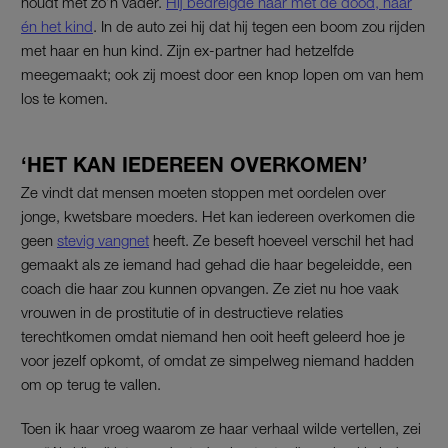
houdt met zo’n vader.
Hij bedreigde haar met de dood, haar
én het kind
. In de auto zei hij dat hij tegen een boom zou rijden
met haar en hun kind. Zijn ex-partner had hetzelfde
meegemaakt; ook zij moest door een knop lopen om van hem
los te komen.
‘HET KAN IEDEREEN OVERKOMEN’
Ze vindt dat mensen moeten stoppen met oordelen over
jonge, kwetsbare moeders. Het kan iedereen overkomen die
geen
stevig vangnet
heeft. Ze beseft hoeveel verschil het had
gemaakt als ze iemand had gehad die haar begeleidde, een
coach die haar zou kunnen opvangen. Ze ziet nu hoe vaak
vrouwen in de prostitutie of in destructieve relaties
terechtkomen omdat niemand hen ooit heeft geleerd hoe je
voor jezelf opkomt, of omdat ze simpelweg niemand hadden
om op terug te vallen.
Toen ik haar vroeg waarom ze haar verhaal wilde vertellen, zei