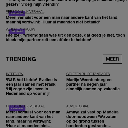
gezet?" vroeg mijn vriendin'
PERSOONLIJK VERHAAL
Merel verhuist voor een man naar andere kant van het land,
maar hij verdwijnt: 'Huur al maanden niet betaald'
VERLATEN VROUW
Fae (24): 'Vreemdgaan was uit den boze, dat deed je niet, toch
bleek mijn partner zelf een affaire te hebben'
TRENDING
MEER
INTERVIEW
GELEZEN BIJ DE TANDARTS
'B&B Vol Liefde'-Eveline is
Marlijn Weerdenburg en
een jaar samen met Frank:
partner na negen jaar
'Hij zegde zijn leven in
eindelijk samen op vakantie
Nederland op voor mij'
PERSOONLIJK VERHAAL
ADVERTORIAL
Merel verhuist voor een man
Amaya zat vast op Madeira
naar andere kant van het
door noodweer: 'We zaten
land, maar hij verdwijnt:
op de grond tussen
'Huur al maanden niet
honderden gestrande