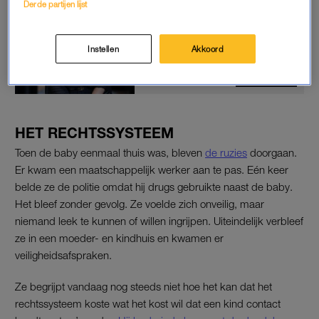
Derde partijen lijst
'Op een nacht werd haar leven
bijna fataal, maar ze wist te
ontsnappen. Nu komt hij -
Instellen
Akkoord
zonder tbs met dwang - weer
vrij'
LEES OOK
HET RECHTSSYSTEEM
Toen de baby eenmaal thuis was, bleven
de ruzies
doorgaan.
Er kwam een maatschappelijk werker aan te pas. Eén keer
belde ze de politie omdat hij drugs gebruikte naast de baby.
Het bleef zonder gevolg. Ze voelde zich onveilig, maar
niemand leek te kunnen of willen ingrijpen. Uiteindelijk verbleef
ze in een moeder- en kindhuis en kwamen er
veiligheidsafspraken.
Ze begrijpt vandaag nog steeds niet hoe het kan dat het
rechtssysteem koste wat het kost wil dat een kind contact