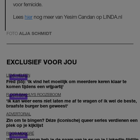
voor femicide.
Lees
hier
nog meer van Yesim Candan op LINDA.nl
FOTO
ALJA SCHMIDT
EXCLUSIEF VOOR JOU
LIEVE HELEEN
Fred (55): 'Ik vind het moeilijk om meerdere keren klaar te
komen tijdens een vrijpartij'
FLOOR BAKHUYS ROOZEBOOM
'Ik kan weer eens niet laten me af te vragen of ik wel de beste,
braafste burger ben geweest'
ADVERTORIAL
Zin om te bingen? Déze (iconische) queer series verdienen een
plek op je kijklijst
ROOS MOGGRÉ
'"Roos, waarom heb je de naam van je ex op je LinkedIn-tijdlijn