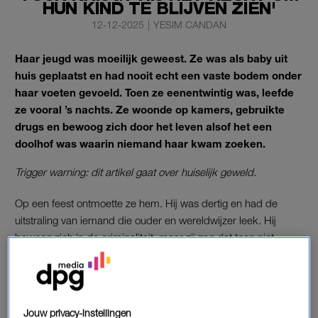
HUN KIND TE BLIJVEN ZIEN'
12-12-2025
|
YESIM CANDAN
Haar jeugd was moeilijk geweest. Ze was als baby uit
huis geplaatst en had nooit echt een vaste bodem onder
haar voeten gevoeld. Toen ze eenentwintig was, leefde
ze vooral ’s nachts. Ze woonde op kamers, gebruikte
drugs en bewoog zich door het leven alsof het een
doolhof was waarin niemand haar kwam zoeken.
Trigger warning: dit artikel gaat over huiselijk geweld.
Op een feest ontmoette ze hem. Hij was dertig en had de
uitstraling van iemand die ouder en wereldwijzer leek. Hij
bewoog zich in de criminaliteit, maar zij zag dat toen niet
scherp. Ze verlangde naar warmte en genegenheid. Toen ze
zwanger raakte, veranderde hij abrupt. Niet in een zorgzame
vader, maar in iemand die haar wilde bezitten.
Jouw privacy-instellingen