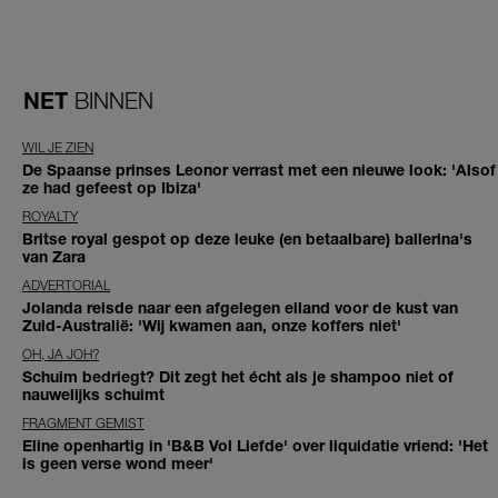
NET
BINNEN
WIL JE ZIEN
De Spaanse prinses Leonor verrast met een nieuwe look: 'Alsof
ze had gefeest op Ibiza'
ROYALTY
Britse royal gespot op deze leuke (en betaalbare) ballerina's
van Zara
ADVERTORIAL
Jolanda reisde naar een afgelegen eiland voor de kust van
Zuid-Australië: 'Wij kwamen aan, onze koffers niet'
OH, JA JOH?
Schuim bedriegt? Dit zegt het écht als je shampoo niet of
nauwelijks schuimt
FRAGMENT GEMIST
Eline openhartig in 'B&B Vol Liefde' over liquidatie vriend: 'Het
is geen verse wond meer'