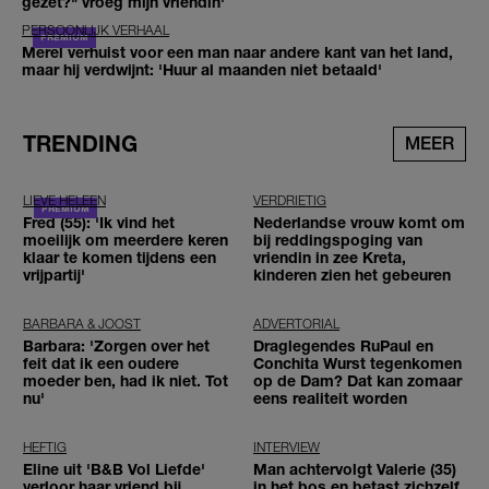
gezet?" vroeg mijn vriendin'
PERSOONLIJK VERHAAL
Merel verhuist voor een man naar andere kant van het land,
maar hij verdwijnt: 'Huur al maanden niet betaald'
TRENDING
MEER
LIEVE HELEEN
VERDRIETIG
Fred (55): 'Ik vind het
Nederlandse vrouw komt om
moeilijk om meerdere keren
bij reddingspoging van
klaar te komen tijdens een
vriendin in zee Kreta,
vrijpartij'
kinderen zien het gebeuren
BARBARA & JOOST
ADVERTORIAL
Barbara: 'Zorgen over het
Draglegendes RuPaul en
feit dat ik een oudere
Conchita Wurst tegenkomen
moeder ben, had ik niet. Tot
op de Dam? Dat kan zomaar
nu'
eens realiteit worden
HEFTIG
INTERVIEW
Eline uit 'B&B Vol Liefde'
Man achtervolgt Valerie (35)
verloor haar vriend bij
in het bos en betast zichzelf,