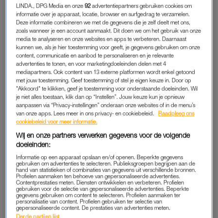
Al snel liet hij ook een andere kant zien. Hij trok zich terug,
LINDA., DPG Media en onze
92
advertentiepartners gebruiken cookies om
duwde haar weg en sprak openlijk over zijn twijfel aan
informatie over je apparaat, locatie, browser en surfgedrag te verzamelen.
Deze informatie combineren we met de gegevens die je zelf deelt met ons,
monogamie. Hij wilde zijn opties openhouden, terwijl zij zich
zoals wanneer je een account aanmaakt. Dit doen we om het gebruik van onze
steeds meer aan hem bond. Tijdens de relatie begon hij te
media te analyseren en onze websites en apps te verbeteren. Daarnaast
schreeuwen en te schelden. Hij draaide situaties om en gaf
kunnen we, als je hier toestemming voor geeft, je gegevens gebruiken om onze
content, communicatie en aanbod te personaliseren en je relevante
haar de schuld van zijn gedrag. Toch bleef hij haar tegelijkertijd
advertenties te tonen, en voor marketingdoeleinden delen met 4
op een voetstuk plaatsen. Hij vertelde haar dat zij alles voor
mediapartners. Ook content van 13 externe platformen wordt enkel getoond
met jouw toestemming. Geef toestemming of stel je eigen keuze in. Door op
hem was en dat hij haar nodig had. Die afwisseling tussen
"Akkoord" te klikken, geef je toestemming voor onderstaande doeleinden. Wil
afwijzing en verheerlijking zorgde voor verwarring en maakte
je niet alles toestaan, klik dan op “Instellen”. Jouw keuze kun je opnieuw
dat ze bleef hopen op de versie van hem uit het begin.
aanpassen via “Privacy-instellingen” onderaan onze websites of in de menu’s
van onze apps. Lees meer in ons privacy- en cookiebeleid.
Raadpleeg ons
cookiebeleid voor meer informatie.
'Ze had zestig bewijsstukken:
Wij en onze partners verwerken gegevens voor de volgende
foto’s van bloedlippen,
doeleinden:
verwondingen. Uiteindelijk
Informatie op een apparaat opslaan en/of openen. Beperkte gegevens
werd de zaak geseponeerd'
gebruiken om advertenties te selecteren. Publieksgroepen begrijpen aan de
hand van statistieken of combinaties van gegevens uit verschillende bronnen.
Profielen aanmaken ten behoeve van gepersonaliseerde advertenties.
LEES OOK
Contentprestaties meten. Diensten ontwikkelen en verbeteren. Profielen
gebruiken voor de selectie van gepersonaliseerde advertenties. Beperkte
gegevens gebruiken om content te selecteren. Profielen aanmaken ter
personalisatie van content. Profielen gebruiken ter selectie van
Toen ze gingen samenwonen, werd zijn gedrag grilliger. Hij
gepersonaliseerde content. De prestaties van advertenties meten.
Derde partijen lijst