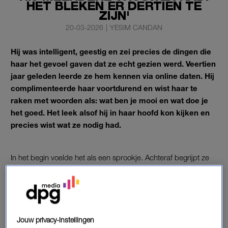
HET BLEKEN ER DERTIEN TE
ZIJN'
20-03-2026
|
YESIM CANDAN
Hij was intelligent, geestig en zei precies de dingen die
haar het gevoel gaven dat ze echt gezien werd. Veertien
jaar geleden leerde ze hem kennen via online daten. Hij
complimenteerde haar voortdurend en wist haar te
raken met woorden als: wat ben je mooi en wat doe je
het goed. Het leek alsof hij in haar hoofd kon kijken en
precies wist wat ze nodig had.
In het begin voelde het als een sprookje. Achteraf begrijpt ze
dat dit
‘love bombing’
was: een overweldigende hoeveelheid
aandacht en liefde,
die te mooi bleek om waar te zijn.
Trigger warning: dit artikel gaat over huiselijk geweld.
Jouw privacy-instellingen