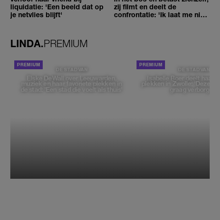
liquidatie: 'Een beeld dat op
zij filmt en deelt de
je netvlies blijft'
confrontatie: 'Ik laat me niet
tegenhouden'
LINDA.
PREMIUM
DE STAD VAN
DE STAD VAN
Elske DeWall over Leeuwarden,
Isabelle Boer deelt haar f
muziek en haar favoriete plekken in
plekken in Zwolle: 'Deze pl
de stad: 'Een stad die voelt als thuis'
graag verborgen'