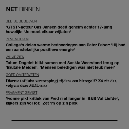
NET
BINNEN
BEETJE BIJBLIJVEN
'GTST'-acteur Cas Jansen deelt geheim achter 17-jarig
huwelijk: 'Je moet elkaar vrijlaten'
IN MEMORIAM
Collega's delen warme herinneringen aan Peter Faber: 'Hij had
een aanstekelijke positieve energie'
WIL JE ZIEN
Tatum Dagelet blikt samen met Saskia Weerstand terug op
'Brutale Meiden': 'Mensen beledigen was niet leuk meer'
GOED OM TE WETEN
Diarree (of juist verstopping) tijdens een hittegolf? Zó zit dat,
volgens deze MDL-arts
FRAGMENT GEMIST
Yvonne pikt kritiek van Fred niet langer in 'B&B Vol Liefde',
kijkers zijn vol lof: 'Zet 'm op z'n plek'