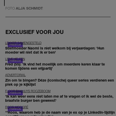
FOTO
ALJA SCHMIDT
EXCLUSIEF VOOR JOU
LEKKER SAMENGESTELD
Stiefmoeder Naomi is niet welkom bij verjaardagen: 'Hun
moeder wil niet dat ik er ben'
LIEVE HELEEN
Fred (55): 'Ik vind het moeilijk om meerdere keren klaar te
komen tijdens een vrijpartij'
ADVERTORIAL
Zin om te bingen? Déze (iconische) queer series verdienen een
plek op je kijklijst
FLOOR BAKHUYS ROOZEBOOM
'Ik kan weer eens niet laten me af te vragen of ik wel de beste,
braafste burger ben geweest'
ROOS MOGGRÉ
'"Roos, waarom heb je de naam van je ex op je LinkedIn-tijdlijn