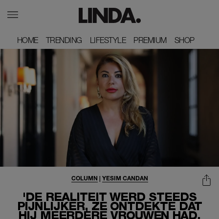
HOME
HOME
TRENDING
TRENDING
LIFESTYLE
LIFESTYLE
PREMIUM
PREMIUM
SHOP
SHOP
COLUMN
|
YESIM CANDAN
'DE REALITEIT WERD STEEDS
PIJNLIJKER, ZE ONTDEKTE DAT
HIJ MEERDERE VROUWEN HAD.