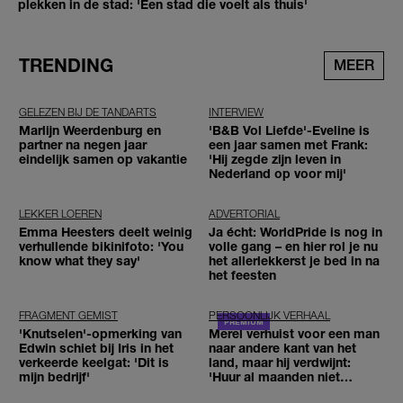
plekken in de stad: 'Een stad die voelt als thuis'
TRENDING
MEER
GELEZEN BIJ DE TANDARTS
INTERVIEW
Marlijn Weerdenburg en
'B&B Vol Liefde'-Eveline is
partner na negen jaar
een jaar samen met Frank:
eindelijk samen op vakantie
'Hij zegde zijn leven in
Nederland op voor mij'
LEKKER LOEREN
ADVERTORIAL
Emma Heesters deelt weinig
Ja écht: WorldPride is nog in
verhullende bikinifoto: 'You
volle gang – en hier rol je nu
know what they say'
het allerlekkerst je bed in na
het feesten
FRAGMENT GEMIST
PERSOONLIJK VERHAAL
'Knutselen'-opmerking van
Merel verhuist voor een man
Edwin schiet bij Iris in het
naar andere kant van het
verkeerde keelgat: 'Dit is
land, maar hij verdwijnt:
mijn bedrijf'
'Huur al maanden niet
betaald'