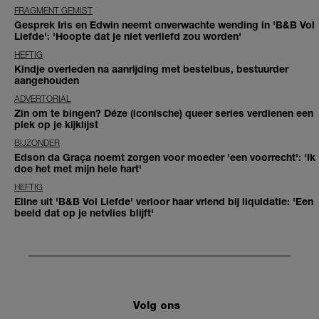
FRAGMENT GEMIST
Gesprek Iris en Edwin neemt onverwachte wending in 'B&B Vol
Liefde': 'Hoopte dat je niet verliefd zou worden'
HEFTIG
Kindje overleden na aanrijding met bestelbus, bestuurder
aangehouden
ADVERTORIAL
Zin om te bingen? Déze (iconische) queer series verdienen een
plek op je kijklijst
BIJZONDER
Edson da Graça noemt zorgen voor moeder 'een voorrecht': 'Ik
doe het met mijn hele hart'
HEFTIG
Eline uit 'B&B Vol Liefde' verloor haar vriend bij liquidatie: 'Een
beeld dat op je netvlies blijft'
Volg ons