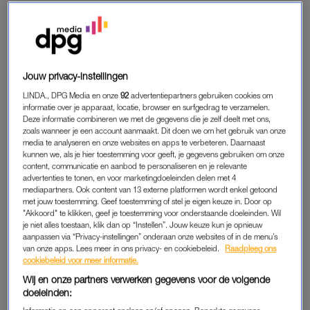
LONGFIBROSE
Op haar schoot zit hun dochter. Ze is prachtig. Zes jaar oud.
Met beide handen omklemt ze stevig haar beer, zodat
Jouw privacy-instellingen
niemand in de verleiding komt zelfs maar te overwegen hem
af te pakken. “Met haar krijgen we nog veel te stellen”, had hij
LINDA., DPG Media en onze
92
advertentiepartners gebruiken cookies om
informatie over je apparaat, locatie, browser en surfgedrag te verzamelen.
mij trots verteld toen ik hen voor de eerste keer zag.
Deze informatie combineren we met de gegevens die je zelf deelt met ons,
zoals wanneer je een account aanmaakt. Dit doen we om het gebruik van onze
Op het bed ligt het lichaam van een echtgenoot, een vader.
media te analyseren en onze websites en apps te verbeteren. Daarnaast
kunnen we, als je hier toestemming voor geeft, je gegevens gebruiken om onze
Een dertiger. Dood door longfibrose. Het is absurd.
content, communicatie en aanbod te personaliseren en je relevante
advertenties te tonen, en voor marketingdoeleinden delen met 4
Na een geslaagde longtransplantatie enkele maanden geleden
mediapartners. Ook content van 13 externe platformen wordt enkel getoond
met jouw toestemming. Geef toestemming of stel je eigen keuze in. Door op
ontstaat hoop. Maar daarop volgt een grote tegenslag: een
"Akkoord" te klikken, geef je toestemming voor onderstaande doeleinden. Wil
afstotingsreactie door het lichaam. We schrijven hogere
je niet alles toestaan, klik dan op “Instellen”. Jouw keuze kun je opnieuw
aanpassen via “Privacy-instellingen” onderaan onze websites of in de menu’s
doseringen medicijnen voor, met nog heftigere bijwerkingen.
van onze apps. Lees meer in ons privacy- en cookiebeleid.
Raadpleeg ons
Er treedt verslechtering op door een infectie; opname op de
cookiebeleid voor meer informatie.
intensive care volgt. Intubatie. Beademingsapparatuur.
Wij en onze partners verwerken gegevens voor de volgende
Wanhoop.
doeleinden: