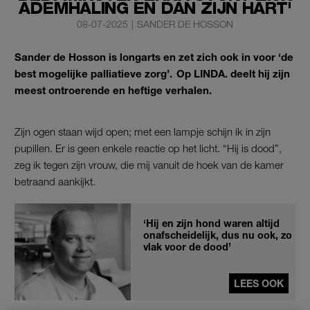
ADEMHALING EN DAN ZIJN HART'
08-07-2025
|
SANDER DE HOSSON
Sander de Hosson is longarts en zet zich ook in voor ‘de
best mogelijke palliatieve zorg’. Op LINDA. deelt hij zijn
meest ontroerende en heftige verhalen.
Zijn ogen staan wijd open; met een lampje schijn ik in zijn
pupillen. Er is geen enkele reactie op het licht. “Hij is dood”,
zeg ik tegen zijn vrouw, die mij vanuit de hoek van de kamer
betraand aankijkt.
‘Hij en zijn hond waren altijd
onafscheidelijk, dus nu ook, zo
vlak voor de dood’
LEES OOK