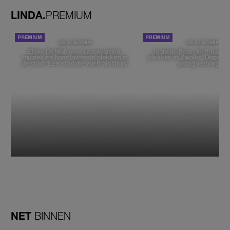
LINDA.
PREMIUM
DE STAD VAN
DE STAD VAN
Elske DeWall over Leeuwarden,
Isabelle Boer deelt haar f
muziek en haar favoriete plekken in
plekken in Zwolle: 'Deze pl
de stad: 'Een stad die voelt als thuis'
graag verborgen'
NET
BINNEN