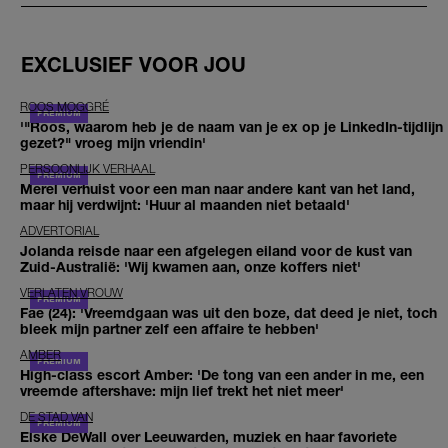
EXCLUSIEF VOOR JOU
ROOS MOGGRÉ
'"Roos, waarom heb je de naam van je ex op je LinkedIn-tijdlijn
gezet?" vroeg mijn vriendin'
PERSOONLIJK VERHAAL
Merel verhuist voor een man naar andere kant van het land,
maar hij verdwijnt: 'Huur al maanden niet betaald'
ADVERTORIAL
Jolanda reisde naar een afgelegen eiland voor de kust van
Zuid-Australië: 'Wij kwamen aan, onze koffers niet'
VERLATEN VROUW
Fae (24): 'Vreemdgaan was uit den boze, dat deed je niet, toch
bleek mijn partner zelf een affaire te hebben'
AMBER
High-class escort Amber: 'De tong van een ander in me, een
vreemde aftershave: mijn lief trekt het niet meer'
DE STAD VAN
Elske DeWall over Leeuwarden, muziek en haar favoriete