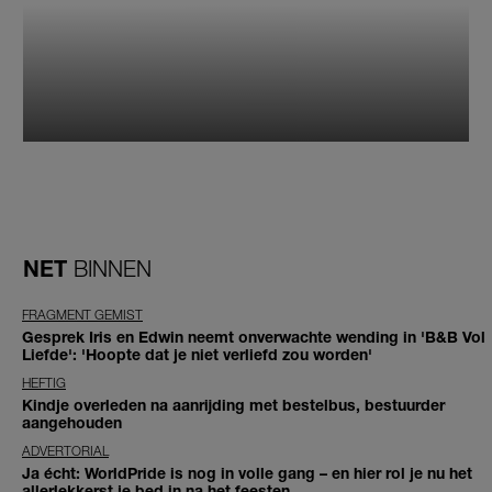
NET
BINNEN
FRAGMENT GEMIST
Gesprek Iris en Edwin neemt onverwachte wending in 'B&B Vol
Liefde': 'Hoopte dat je niet verliefd zou worden'
HEFTIG
Kindje overleden na aanrijding met bestelbus, bestuurder
aangehouden
ADVERTORIAL
Ja écht: WorldPride is nog in volle gang – en hier rol je nu het
allerlekkerst je bed in na het feesten