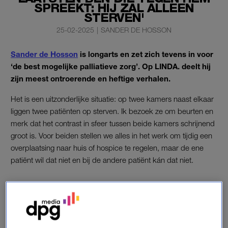
SPREEKT: HIJ ZAL ALLEEN
STERVEN'
25-02-2025
|
SANDER DE HOSSON
Sander de Hosson
is longarts en zet zich tevens in voor
‘de best mogelijke palliatieve zorg’. Op LINDA. deelt hij
zijn meest ontroerende en heftige verhalen.
Het is een uitzonderlijke situatie: op twee kamers naast elkaar
liggen twee patiënten op sterven. Ik bezoek ze om beurten en
merk dat het contrast in sfeer tussen beide kamers schrijnend
groot is. Voor beiden stellen we alles in het werk om tijdig een
overplaatsing naar huis of hospice te regelen, maar de ene
patiënt wil dat niet en bij de andere patiënt kán dat niet.
‘IK LIG HIER GOED’
Op de eerste kamer ligt een oudere vrouw. Ze is opgenomen
met een longontsteking die gedurende enkele dagen is