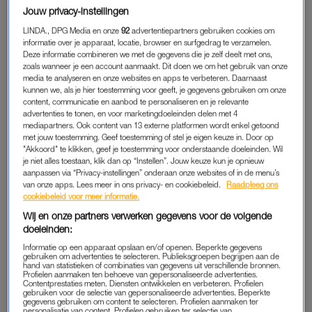
behandeld met antibiotica, in een poging het tij te keren. Toen
Jouw privacy-instellingen
bleek dat de longontsteking de overhand nam en ze eigenlijk
LINDA., DPG Media en onze
92
advertentiepartners gebruiken cookies om
beademd zou moeten worden, was ze duidelijk tegen me:
informatie over je apparaat, locatie, browser en surfgedrag te verzamelen.
“Het is goed geweest.” Haar enige zoon en schoondochter
Deze informatie combineren we met de gegevens die je zelf deelt met ons,
zoals wanneer je een account aanmaakt. Dit doen we om het gebruik van onze
respecteerden haar beslissing, en we zijn gestopt met
media te analyseren en onze websites en apps te verbeteren. Daarnaast
antibiotica.
kunnen we, als je hier toestemming voor geeft, je gegevens gebruiken om onze
content, communicatie en aanbod te personaliseren en je relevante
advertenties te tonen, en voor marketingdoeleinden delen met 4
Naar huis wilde ze niet meer, ook niet toen we aangaven dat
mediapartners. Ook content van 13 externe platformen wordt enkel getoond
24 uurs-thuiszorg bij deze terminale situatie binnen een halfuur
met jouw toestemming. Geef toestemming of stel je eigen keuze in. Door op
"Akkoord" te klikken, geef je toestemming voor onderstaande doeleinden. Wil
geregeld kon worden. “Ik lig hier wel goed”, zei ze, terwijl ze
je niet alles toestaan, klik dan op “Instellen”. Jouw keuze kun je opnieuw
naar de grasvelden van het ziekenhuis keek, en naar het bos
aanpassen via “Privacy-instellingen” onderaan onze websites of in de menu’s
van onze apps. Lees meer in ons privacy- en cookiebeleid.
Raadpleeg ons
in de verte. We hebben afgesproken dat ze morfine tegen de
cookiebeleid voor meer informatie.
benauwdheid krijgt. Met name de relatie tussen zoon en
Wij en onze partners verwerken gegevens voor de volgende
moeder treft me. Hij staat erop om haar zelf te verzorgen en
doeleinden:
wijkt geen minuut meer van haar zijde.
Informatie op een apparaat opslaan en/of openen. Beperkte gegevens
gebruiken om advertenties te selecteren. Publieksgroepen begrijpen aan de
hand van statistieken of combinaties van gegevens uit verschillende bronnen.
Profielen aanmaken ten behoeve van gepersonaliseerde advertenties.
GEÏSOLEERD GERAAKT
Contentprestaties meten. Diensten ontwikkelen en verbeteren. Profielen
gebruiken voor de selectie van gepersonaliseerde advertenties. Beperkte
Op de kamer ernaast ligt een man van middelbare leeftijd. Het
gegevens gebruiken om content te selecteren. Profielen aanmaken ter
personalisatie van content. Profielen gebruiken ter selectie van