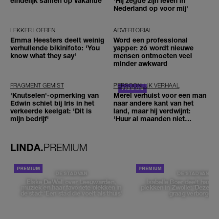
eindelijk samen op vakantie
'Hij zegde zijn leven in
Nederland op voor mij'
LEKKER LOEREN
ADVERTORIAL
Emma Heesters deelt weinig
Word een professional
verhullende bikinifoto: 'You
yapper: zó wordt nieuwe
know what they say'
mensen ontmoeten veel
minder awkward
FRAGMENT GEMIST
PERSOONLIJK VERHAAL
'Knutselen'-opmerking van
Merel verhuist voor een man
Edwin schiet bij Iris in het
naar andere kant van het
verkeerde keelgat: 'Dit is
land, maar hij verdwijnt:
mijn bedrijf'
'Huur al maanden niet
betaald'
LINDA.
PREMIUM
DE STAD VAN
DE STAD VAN
Elske DeWall over Leeuwarden,
Isabelle Boer deelt haar f
muziek en haar favoriete plekken in
plekken in Zwolle: 'Deze pl
de stad: 'Een stad die voelt als thuis'
graag verborgen'