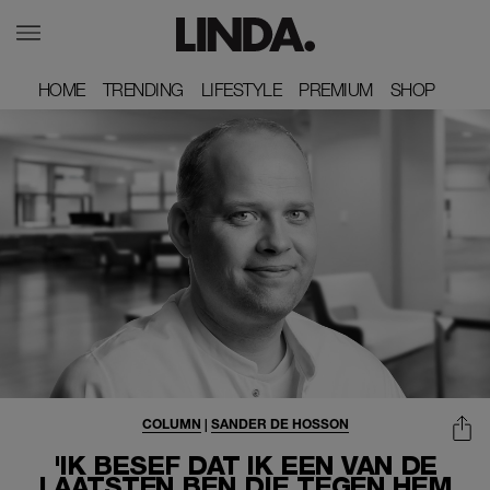
HOME
HOME
TRENDING
TRENDING
LIFESTYLE
LIFESTYLE
PREMIUM
PREMIUM
SHOP
SHOP
COLUMN
|
SANDER DE HOSSON
'IK BESEF DAT IK EEN VAN DE
LAATSTEN BEN DIE TEGEN HEM