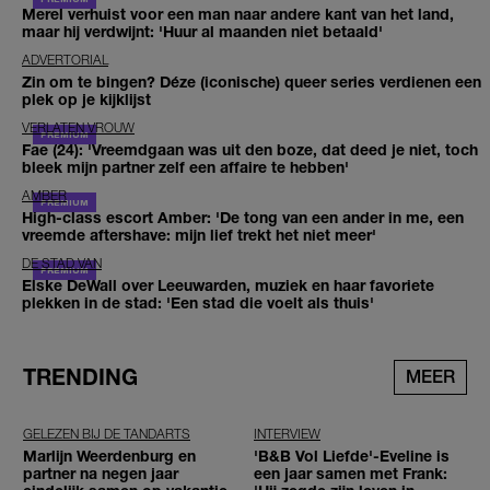
Merel verhuist voor een man naar andere kant van het land,
maar hij verdwijnt: 'Huur al maanden niet betaald'
ADVERTORIAL
Zin om te bingen? Déze (iconische) queer series verdienen een
plek op je kijklijst
VERLATEN VROUW
Fae (24): 'Vreemdgaan was uit den boze, dat deed je niet, toch
bleek mijn partner zelf een affaire te hebben'
AMBER
High-class escort Amber: 'De tong van een ander in me, een
vreemde aftershave: mijn lief trekt het niet meer'
DE STAD VAN
Elske DeWall over Leeuwarden, muziek en haar favoriete
plekken in de stad: 'Een stad die voelt als thuis'
TRENDING
MEER
GELEZEN BIJ DE TANDARTS
INTERVIEW
Marlijn Weerdenburg en
'B&B Vol Liefde'-Eveline is
partner na negen jaar
een jaar samen met Frank: