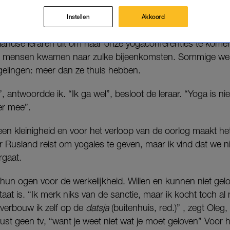
 vind je, gaan of niet?”
Instellen
Akkoord
 de Russische
Yoga Journal
nog bestond en ik er hoofdreda
nlandse leraren uit om naar onze yogaconferenties te komen
en mensen kwamen naar zulke bijeenkomsten. Sommige wes
lgelingen: meer dan ze thuis hebben.
”, antwoordde ik. “Ik ga wel”, besloot de leraar. “Yoga is niet
er mee”.
 een kleinigheid en voor het verloop van de oorlog maakt het
r Rusland reist om yogales te geven, maar ik vind dat we 
rgaat.
hun ogen voor de werkelijkheid. Willen en kunnen niet gelo
taat is. “Ik merk niks van de sanctie, maar ik kocht toch al
verbouw ik zelf op de
datsja
(buitenhuis, red.)” , zegt Ole
ewust geen tv, “want je weet niet wat je moet geloven” Voor