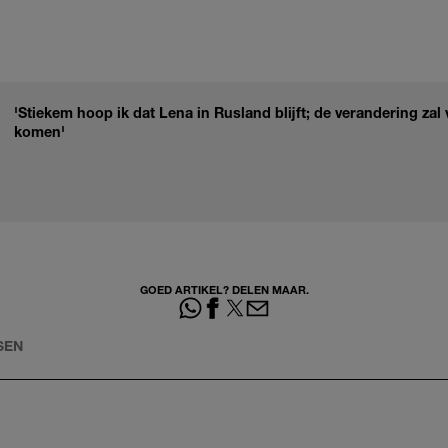
'Stiekem hoop ik dat Lena in Rusland blijft; de verandering za
komen'
GOED ARTIKEL? DELEN MAAR.
SEN