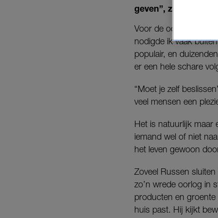
geven”, zei hij. “Wat
Voor de oorlog, toen
nodigde ik vaak buite
populair, en duizend
er een hele schare vo
“Moet je zelf beslissen
veel mensen een plezi
Het is natuurlijk maar
iemand wel of niet naa
het leven gewoon doo
Zoveel Russen sluiten 
zo’n wrede oorlog in s
producten en groente 
huis past. Hij kijkt b