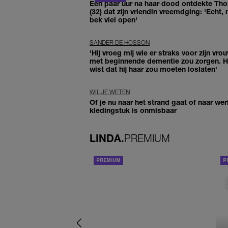
Een paar uur na haar dood ontdekte Th
(32) dat zijn vriendin vreemdging: 'Echt, 
bek viel open'
SANDER DE HOSSON
'Hij vroeg mij wie er straks voor zijn vro
met beginnende dementie zou zorgen. Hi
wist dat hij haar zou moeten loslaten'
WIL JE WETEN
Of je nu naar het strand gaat of naar werk
kledingstuk is onmisbaar
LINDA.
PREMIUM
ACHTERGROND