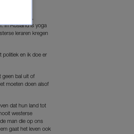
cteur van was,
. In Rusland is yoga
terse leraren kregen
 politiek en ik doe er
 geen bal uit of
niet moeten doen alsof
ven dat hun land tot
 nooit westerse
g, de man die op ons
 hem gaat het leven ook