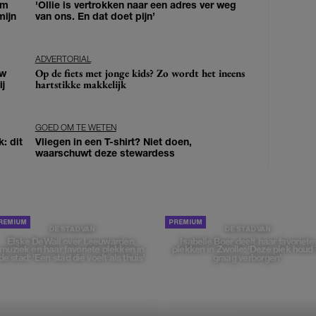
om
'Ollie is vertrokken naar een adres ver weg
mijn
van ons. En dat doet pijn’
ADVERTORIAL
Op de fiets met jonge kids? Zo wordt het ineens
uw
hartstikke makkelijk
j
GOED OM TE WETEN
: dit
Vliegen in een T-shirt? Niet doen,
waarschuwt deze stewardess
DE STAD VAN
DE STAD VAN
Elske DeWall over Leeuwarden,
Isabelle Boer deelt haar favoriete
muziek en haar favoriete plekken in
plekken in Zwolle: 'Deze plek houd 
de stad: 'Een stad die voelt als thuis'
graag verborgen'