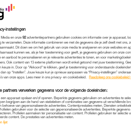
cy-instellingen
 Media en onze
92
advertentiepartners gebruiken cookies om informatie over je apparaat, lo
g te verzamelen. Deze informatie combineren we met de gegevens die je zelf deelt met ons, z
aanmaakt. Dit doen we om het gebruik van onze media te analyseren en onze websites en a
Daarnaast kunnen we, als je hier toestemming voor geeft, je gegevens gebruiken om onze con
 en aanbod te personaliseren en je relevante advertenties te tonen, en voor marketingdoele
ers. Ook content van 13 externe platformen wordt enkel getoond met jouw toestemming. Ge
gen keuze in. Door op "Akkoord" te klikken, geef je toestemming voor onderstaande doeleinden. 
k dan op “Instellen”. Jouw keuze kun je opnieuw aanpassen via “Privacy-instellingen” ondera
u’s van onze apps. Lees meer in ons privacy- en cookiebeleid.
Raadpleeg ons cookiebeleid 
COLUMN
|
LINDA.
STE MENSEN ZIJN GEEN H
e partners verwerken gegevens voor de volgende doeleinden:
EN GEEN SCHULD AAN WA
p een apparaat opslaan en/of openen. Beperkte gegevens gebruiken om advertenties te sele
pen begrijpen aan de hand van statistieken of combinaties van gegevens uit verschillende br
REGERING BESLUIT'
 behoeve van gepersonaliseerde advertenties. Contentprestaties meten. Diensten ontwikkel
Profielen gebruiken voor de selectie van gepersonaliseerde advertenties. Beperkte gegeven
lecteren. Profielen aanmaken ter personalisatie van content. Profielen gebruiken ter selectie 
01-06-2022
|
ELLEN VERBEEK
eerde content. De prestaties van advertenties meten.
 lijst
landse yogaleraar belde. “Ik ben uitgenodigd om in 