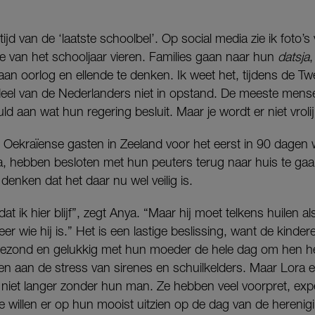
tijd van de ‘laatste schoolbel’. Op social media zie ik foto’s
de van het schooljaar vieren. Families gaan naar hun
datsja
,
 aan oorlog en ellende te denken. Ik weet het, tijdens de 
el van de Nederlanders niet in opstand. De meeste mense
 aan wat hun regering besluit. Maar je wordt er niet vrolij
Oekraïense gasten in Zeeland voor het eerst in 90 dagen w
, hebben besloten met hun peuters terug naar huis te gaa
denken dat het daar nu wel veilig is.
at ik hier blijf”, zegt Anya. “Maar hij moet telkens huilen al
eer wie hij is.” Het is een lastige beslissing, want de kinde
 gezond en gelukkig met hun moeder de hele dag om hen h
 aan de stress van sirenes en schuilkelders. Maar Lora e
en niet langer zonder hun man. Ze hebben veel voorpret, e
ze willen er op hun mooist uitzien op de dag van de herenig