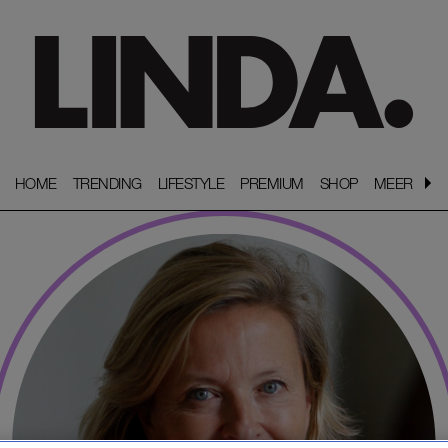
HOME
HOME
TRENDING
TRENDING
LIFESTYLE
LIFESTYLE
PREMIUM
PREMIUM
SHOP
SHOP
MEER
MEER