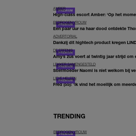
AMBER
High-class escort Amber: ‘Op het moment
BEDROGEN VROUW
Een paar uur na haar dood ontdekte Thom 
ADVERTORIAL
Dankzij dit hightech product kregen LIN
DE ERFENIS
Amy’s zus voert al twintig jaar strijd om 
LEKKER SAMENGESTELD
Stiefmoeder Naomi is niet welkom bij ver
LIEVE HELEEN
Fred (55): 'Ik vind het moeilijk om meerde
TRENDING
BEDROGEN VROUW