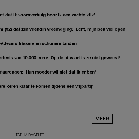
 dat ik vooroverbuig hoor ik een zachte klik’
(32) dat zijn vriendin vreemdging: 'Echt, mijn bek viel open'
DA.lezers frissere en schonere tanden
erfenis van 10.000 euro: 'Op de uitvaart is ze niet geweest'
jaardagen: 'Hun moeder wil niet dat ik er ben'
re keren klaar te komen tijdens een vrijpartij'
MEER
TATUM DAGELET