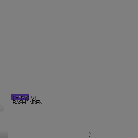
EXPATS MET
STOM!
PORTRETTEN
RASHONDEN
ik