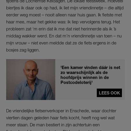
tijdens de Lochemse Keidagen. De lokale feestweek. Hoeveel
biertjes ik daar ook op had, ik liet mijn vriendinnetje – die altijd
eerder weg moest – nooit alleen naar huis gaan. Ik fietste met
haar mee, maar het gekke was: ik liep vervolgens terug. Het
probleem zat ‘m erin dat ik me dat niet herinnerde als ik ’s
middag wakker werd. En dat m’n vriendinnetje van toen – nu
mijn vrouw – niet even meldde dat ze de fiets ergens in de
bosjes zag liggen.
'Een kamer vinden dáár is net
zo waarschijnlijk als de
hoofdprijs winnen in de
Postcodeloterij'
LEES OOK
De vriendelijke fietsenverkoper in Enschede, waar dochter
viertien dagen geleden haar fiets kocht, heeft nog wel wat
meer staan. De man bestiert in zijn achtertuin een