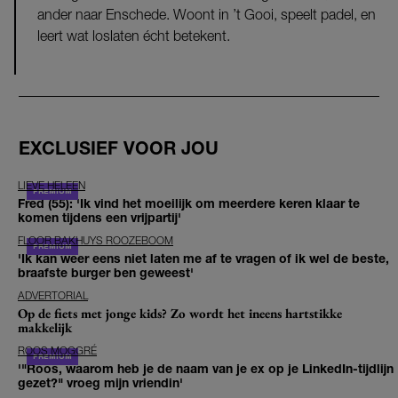
ander naar Enschede. Woont in ’t Gooi, speelt padel, en
leert wat loslaten écht betekent.
EXCLUSIEF VOOR JOU
LIEVE HELEEN
Fred (55): 'Ik vind het moeilijk om meerdere keren klaar te
komen tijdens een vrijpartij'
FLOOR BAKHUYS ROOZEBOOM
'Ik kan weer eens niet laten me af te vragen of ik wel de beste,
braafste burger ben geweest'
ADVERTORIAL
Op de fiets met jonge kids? Zo wordt het ineens hartstikke
makkelijk
ROOS MOGGRÉ
'"Roos, waarom heb je de naam van je ex op je LinkedIn-tijdlijn
gezet?" vroeg mijn vriendin'