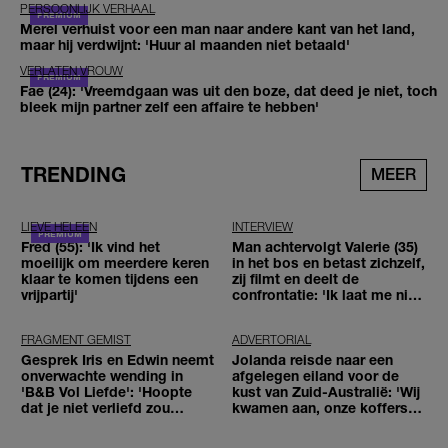
PERSOONLIJK VERHAAL
Merel verhuist voor een man naar andere kant van het land,
maar hij verdwijnt: 'Huur al maanden niet betaald'
VERLATEN VROUW
Fae (24): 'Vreemdgaan was uit den boze, dat deed je niet, toch
bleek mijn partner zelf een affaire te hebben'
TRENDING
MEER
LIEVE HELEEN
INTERVIEW
Fred (55): 'Ik vind het
Man achtervolgt Valerie (35)
moeilijk om meerdere keren
in het bos en betast zichzelf,
klaar te komen tijdens een
zij filmt en deelt de
vrijpartij'
confrontatie: 'Ik laat me niet
tegenhouden'
FRAGMENT GEMIST
ADVERTORIAL
Gesprek Iris en Edwin neemt
Jolanda reisde naar een
onverwachte wending in
afgelegen eiland voor de
'B&B Vol Liefde': 'Hoopte
kust van Zuid-Australië: 'Wij
dat je niet verliefd zou
kwamen aan, onze koffers
worden'
niet'