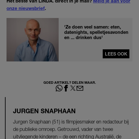
Het beste van LINDA. direct in je mail?
Meld je aan voor
onze nieuwsbrief
.
'Ze doen veel samen: eten,
datenights, spelletjesavonden
en ... drinken dus'
LEES OOK
GOED ARTIKEL? DELEN MAAR.
JURGEN SNAPHAAN
Jurgen Snaphaan (51) is filmpjesmaker en redacteur bij
de publieke omroep. Getrouwd, vader van twee
uitvliegende kinderen – de een richting Australië, de