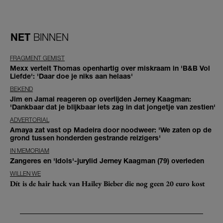
NET
BINNEN
FRAGMENT GEMIST
Mexx vertelt Thomas openhartig over miskraam in 'B&B Vol
Liefde': 'Daar doe je niks aan helaas'
BEKEND
Jim en Jamai reageren op overlijden Jerney Kaagman:
'Dankbaar dat je blijkbaar iets zag in dat jongetje van zestien'
ADVERTORIAL
Amaya zat vast op Madeira door noodweer: 'We zaten op de
grond tussen honderden gestrande reizigers'
IN MEMORIAM
Zangeres en 'Idols'-jurylid Jerney Kaagman (79) overleden
WILLEN WE
Dít is de hair hack van Hailey Bieber die nog geen 20 euro kost