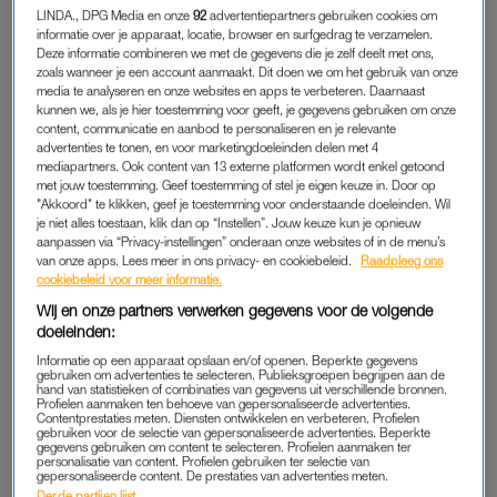
dat extra hangslot aan het hek. Ik baal zo, vind het zo erg …”
LINDA., DPG Media en onze
92
advertentiepartners gebruiken cookies om
informatie over je apparaat, locatie, browser en surfgedrag te verzamelen.
Ik wrijf even in mijn ogen. Heb slecht geslapen. Mijn beeld van
Deze informatie combineren we met de gegevens die je zelf deelt met ons,
zoals wanneer je een account aanmaakt. Dit doen we om het gebruik van onze
een leeg nest – iets met rust en meer tijd voor jezelf – klopt
media te analyseren en onze websites en apps te verbeteren. Daarnaast
nog niet helemaal met de realiteit. Vannacht belde onze zoon
kunnen we, als je hier toestemming voor geeft, je gegevens gebruiken om onze
content, communicatie en aanbod te personaliseren en je relevante
ons nog eens wakker. Om te laten weten dat ook zijn tweede
advertenties te tonen, en voor marketingdoeleinden delen met 4
poging tot parachutespringen in Australië op het laatste
mediapartners. Ook content van 13 externe platformen wordt enkel getoond
met jouw toestemming. Geef toestemming of stel je eigen keuze in. Door op
moment gecanceld werd. En oh ja, hij is nu op weg naar het
"Akkoord" te klikken, geef je toestemming voor onderstaande doeleinden. Wil
regenwoud. Iets met kanovaren op een rivier vol krokodillen.
je niet alles toestaan, klik dan op “Instellen”. Jouw keuze kun je opnieuw
aanpassen via “Privacy-instellingen” onderaan onze websites of in de menu’s
van onze apps. Lees meer in ons privacy- en cookiebeleid.
Raadpleeg ons
cookiebeleid voor meer informatie.
'We zetten een kast in elkaar,
zonder gemopper, volgens het
Wij en onze partners verwerken gegevens voor de volgende
boekje en bij twijfel doen we
doeleinden:
gewoon'
Informatie op een apparaat opslaan en/of openen. Beperkte gegevens
gebruiken om advertenties te selecteren. Publieksgroepen begrijpen aan de
LEES OOK
hand van statistieken of combinaties van gegevens uit verschillende bronnen.
Profielen aanmaken ten behoeve van gepersonaliseerde advertenties.
Contentprestaties meten. Diensten ontwikkelen en verbeteren. Profielen
gebruiken voor de selectie van gepersonaliseerde advertenties. Beperkte
Dochter appt dat haar zoektocht langs station, school en
gegevens gebruiken om content te selecteren. Profielen aanmaken ter
personalisatie van content. Profielen gebruiken ter selectie van
winkelstraten niks heeft opgeleverd. Haar fiets is foetsie. Ze
gepersonaliseerde content. De prestaties van advertenties meten.
Derde partijen lijst