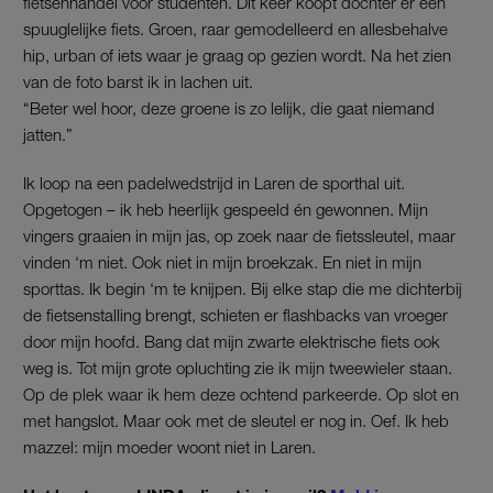
fietsenhandel voor studenten. Dit keer koopt dochter er een
spuuglelijke fiets. Groen, raar gemodelleerd en allesbehalve
hip, urban of iets waar je graag op gezien wordt. Na het zien
van de foto barst ik in lachen uit.
“Beter wel hoor, deze groene is zo lelijk, die gaat niemand
jatten.”
Ik loop na een padelwedstrijd in Laren de sporthal uit.
Opgetogen – ik heb heerlijk gespeeld én gewonnen. Mijn
vingers graaien in mijn jas, op zoek naar de fietssleutel, maar
vinden ‘m niet. Ook niet in mijn broekzak. En niet in mijn
sporttas. Ik begin ‘m te knijpen. Bij elke stap die me dichterbij
de fietsenstalling brengt, schieten er flashbacks van vroeger
door mijn hoofd. Bang dat mijn zwarte elektrische fiets ook
weg is. Tot mijn grote opluchting zie ik mijn tweewieler staan.
Op de plek waar ik hem deze ochtend parkeerde. Op slot en
met hangslot. Maar ook met de sleutel er nog in. Oef. Ik heb
mazzel: mijn moeder woont niet in Laren.