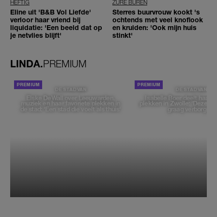
HEFTIG
ZURE BUREN
Eline uit 'B&B Vol Liefde'
Sterres buurvrouw kookt 's
verloor haar vriend bij
ochtends met veel knoflook
liquidatie: 'Een beeld dat op
en kruiden: 'Ook mijn huis
je netvlies blijft'
stinkt'
LINDA.
PREMIUM
DE STAD VAN
DE STAD VAN
Elske DeWall over Leeuwarden,
Isabelle Boer deelt haar f
muziek en haar favoriete plekken in
plekken in Zwolle: 'Deze pl
de stad: 'Een stad die voelt als thuis'
graag verborgen'