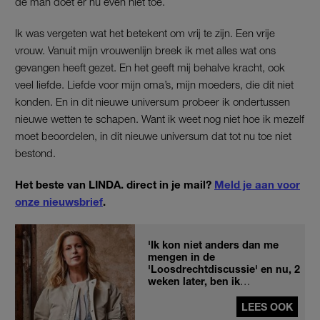
de man doet er nu even niet toe.
Ik was vergeten wat het betekent om vrij te zijn. Een vrije
vrouw. Vanuit mijn vrouwenlijn breek ik met alles wat ons
gevangen heeft gezet. En het geeft mij behalve kracht, ook
veel liefde. Liefde voor mijn oma’s, mijn moeders, die dit niet
konden. En in dit nieuwe universum probeer ik ondertussen
nieuwe wetten te schapen. Want ik weet nog niet hoe ik mezelf
moet beoordelen, in dit nieuwe universum dat tot nu toe niet
bestond.
Het beste van LINDA. direct in je mail?
Meld je aan voor
onze nieuwsbrief
.
'Ik kon niet anders dan me
mengen in de
'Loosdrechtdiscussie' en nu, 2
weken later, ben ik
doodsbang'
LEES OOK