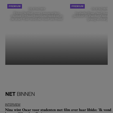
DE STAD VAN
DE STAD VAN
Elske DeWall over Leeuwarden,
Isabelle Boer deelt haar f
muziek en haar favoriete plekken in
plekken in Zwolle: 'Deze pl
de stad: 'Een stad die voelt als thuis'
graag verborgen'
NET
BINNEN
INTERVIEW
Nina wint Oscar voor studenten met film over haar libido: 'Ik vond