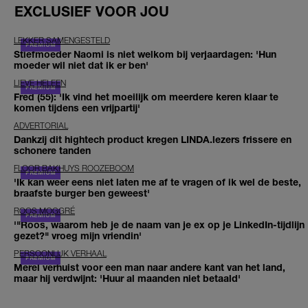
EXCLUSIEF VOOR JOU
LEKKER SAMENGESTELD
Stiefmoeder Naomi is niet welkom bij verjaardagen: 'Hun
moeder wil niet dat ik er ben'
LIEVE HELEEN
Fred (55): 'Ik vind het moeilijk om meerdere keren klaar te
komen tijdens een vrijpartij'
ADVERTORIAL
Dankzij dit hightech product kregen LINDA.lezers frissere en
schonere tanden
FLOOR BAKHUYS ROOZEBOOM
'Ik kan weer eens niet laten me af te vragen of ik wel de beste,
braafste burger ben geweest'
ROOS MOGGRÉ
'"Roos, waarom heb je de naam van je ex op je LinkedIn-tijdlijn
gezet?" vroeg mijn vriendin'
PERSOONLIJK VERHAAL
Merel verhuist voor een man naar andere kant van het land,
maar hij verdwijnt: 'Huur al maanden niet betaald'