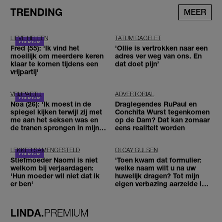
TRENDING
MEER
LIEVE HELEEN
TATUM DAGELET
Fred (55): 'Ik vind het
'Ollie is vertrokken naar een
moeilijk om meerdere keren
adres ver weg van ons. En
klaar te komen tijdens een
dat doet pijn’
vrijpartij'
VRIJPARTIJ
ADVERTORIAL
Noa (26): 'Ik moest in de
Draglegendes RuPaul en
spiegel kijken terwijl zij met
Conchita Wurst tegenkomen
me aan het seksen was en
op de Dam? Dat kan zomaar
de tranen sprongen in mijn
eens realiteit worden
ogen'
LEKKER SAMENGESTELD
OLCAY GULSEN
Stiefmoeder Naomi is niet
'Toen kwam dat formulier:
welkom bij verjaardagen:
welke naam wilt u na uw
'Hun moeder wil niet dat ik
huwelijk dragen? Tot mijn
er ben'
eigen verbazing aarzelde ik
geen moment'
LINDA.
PREMIUM