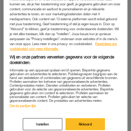
kunnen we, als je hier toestemming voor geeft, je gegevens gebruiken om onze
Op dit moment dwarrel ik al ruim een jaar ‘vrij’ rond, en besef
content, communicatie en aanbod te personaliseren en je relevante
ik dat ik vanaf mijn negentiende tot vierendertigste bijna non-
advertenties te tonen, en voor marketingdoeleinden delen met 4
mediapartners. Ook content van 13 externe platformen wordt enkel getoond
stop in relaties heb gezeten. Zeker twaalf jaar om precies te
met jouw toestemming. Geef toestemming of stel je eigen keuze in. Door op
zijn. Relaties die niet samen eindigden. Waar ik vaak een
"Akkoord" te klikken, geef je toestemming voor onderstaande doeleinden. Wil
schim van mezelf werd en waarvan ik me nu, terwijl ik met een
je niet alles toestaan, klik dan op “Instellen”. Jouw keuze kun je opnieuw
aanpassen via “Privacy-instellingen” onderaan onze websites of in de menu’s
heldere blik terugkijk, afvraag of ze eigenlijk ook wel samen
van onze apps. Lees meer in ons privacy- en cookiebeleid.
Raadpleeg ons
begonnen. Hadden we echt dezelfde interesses, dezelfde
cookiebeleid voor meer informatie.
normen en waarden, dezelfde toekomstideeën? Hadden we
Wij en onze partners verwerken gegevens voor de volgende
echt hetzelfde idee van wat een relatie zijn moest of
doeleinden:
modderden we maar wat aan? Zoals dat gaat, blij dat we iets
Informatie op een apparaat opslaan en/of openen. Beperkte gegevens
gebruiken om advertenties te selecteren. Publieksgroepen begrijpen aan de
bij elkaar vulden en blij dat we niet alleen hoefden te zijn op
hand van statistieken of combinaties van gegevens uit verschillende bronnen.
Profielen aanmaken ten behoeve van gepersonaliseerde advertenties.
momenten die blijkbaar zo eng zijn om alleen door te
Contentprestaties meten. Diensten ontwikkelen en verbeteren. Profielen
gebruiken voor de selectie van gepersonaliseerde advertenties. Beperkte
brengen? Wie was ik eigenlijk geweest in al deze relaties?
gegevens gebruiken om content te selecteren. Profielen aanmaken ter
personalisatie van content. Profielen gebruiken ter selectie van
gepersonaliseerde content. De prestaties van advertenties meten.
Een
happy single
is een statement. Een uitspraak om te
Derde partijen lijst
benadrukken dat single zijn ook leuk kan zijn. Dat single zijn
niet het einde van de wereld betekent. Ik vind het een
verschrikkelijke uitspraak die helaas anno 2026 nog steeds
Instellen
Akkoord