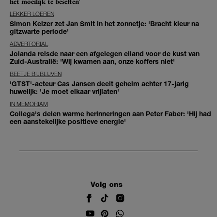
het moeilijk te beseffen'
LEKKER LOEREN
Simon Keizer zet Jan Smit in het zonnetje: 'Bracht kleur na
gitzwarte periode'
ADVERTORIAL
Jolanda reisde naar een afgelegen eiland voor de kust van
Zuid-Australië: 'Wij kwamen aan, onze koffers niet'
BEETJE BIJBLIJVEN
'GTST'-acteur Cas Jansen deelt geheim achter 17-jarig
huwelijk: 'Je moet elkaar vrijlaten'
IN MEMORIAM
Collega's delen warme herinneringen aan Peter Faber: 'Hij had
een aanstekelijke positieve energie'
Volg ons