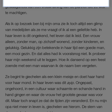
bevestigd moet worden. Maar het is niet lang geleden dat de
geslaagdheid van een vrouw afhing van de partner die ze wist
te machtigen.
Als ik op bezoek ben bij mijn oma zie ik toch altijd een glimp
van medelijden als ze me vraagt of ik al een geliefde heb. In
haar leven is dit ongekend, het leven dat ik leid. Een vrouw
alleen, zonder man, op zichzelf wonend, zonder kinderen, en
gelukkig. Gelukkig zijn betekende in haar tijd een goede man,
een mooi gezin. En dat alles had ik vooralsnog niet. Ik probeer
haar mijn weekend uit te leggen. Hoe ik dansend op een feest
zoende met een man waarvan ik de naam ben vergeten.
Ze begint te giechelen als een klein meisje en doet haar hand
voor haar mond. In haar leven was dit
ayip
. Ongepast,
ongehoord, in een cultuur waar schaamte en schande hand in
hand gingen en waar de vrouw het grootste gevaar was voor
dit. Maar toch snapt ze dat de tijden zijn veranderd. En nu mijn
opa niet meer in leven is, giechelen we hierom. De stem van