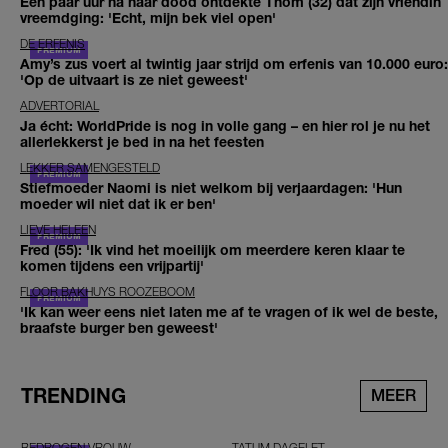
Een paar uur na haar dood ontdekte Thom (32) dat zijn vriendin
vreemdging: 'Echt, mijn bek viel open'
DE ERFENIS
Amy’s zus voert al twintig jaar strijd om erfenis van 10.000 euro:
'Op de uitvaart is ze niet geweest'
ADVERTORIAL
Ja écht: WorldPride is nog in volle gang – en hier rol je nu het
allerlekkerst je bed in na het feesten
LEKKER SAMENGESTELD
Stiefmoeder Naomi is niet welkom bij verjaardagen: 'Hun
moeder wil niet dat ik er ben'
LIEVE HELEEN
Fred (55): 'Ik vind het moeilijk om meerdere keren klaar te
komen tijdens een vrijpartij'
FLOOR BAKHUYS ROOZEBOOM
'Ik kan weer eens niet laten me af te vragen of ik wel de beste,
braafste burger ben geweest'
TRENDING
MEER
BEDROGEN VROUW
TATUM DAGELET