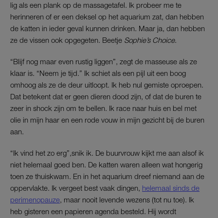
lig als een plank op de massagetafel. Ik probeer me te
herinneren of er een deksel op het aquarium zat, dan hebben
de katten in ieder geval kunnen drinken. Maar ja, dan hebben
ze de vissen ook opgegeten. Beetje
Sophie’s Choice
.
“Blijf nog maar even rustig liggen”, zegt de masseuse als ze
klaar is. “Neem je tijd.” Ik schiet als een pijl uit een boog
omhoog als ze de deur uitloopt. Ik heb nul gemiste oproepen.
Dat betekent dat er geen dieren dood zijn, of dat de buren te
zeer in shock zijn om te bellen. Ik race naar huis en bel met
olie in mijn haar en een rode vouw in mijn gezicht bij de buren
aan.
“Ik vind het zo erg”,snik ik. De buurvrouw kijkt me aan alsof ik
niet helemaal goed ben. De katten waren alleen wat hongerig
toen ze thuiskwam. En in het aquarium dreef niemand aan de
oppervlakte. Ik vergeet best vaak dingen,
helemaal sinds de
perimenopauze
, maar nooit levende wezens (tot nu toe). Ik
heb gisteren een papieren agenda besteld. Hij wordt