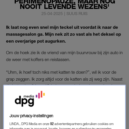
PERIMENOPAUZE, MAAR NOG
NOOIT LEVENDE WEZENS'
25-04-2025
|
SUUS RUIS
Ik laat nog even snel mijn teckel uit voordat ik naar de
massagesalon ga. Mijn nek zit zo vast als het deksel op
een overjarige pot augurken.
Om de hoek zie ik de vriend van mijn buurvrouw bij zijn auto in
de weer met koffers en reistassen.
“Uhm, ik hoef toch niks met katten te doen?”, wil ik voor de
grap zeggen. Ik zorg altijd voor de katten als zij weg zijn. Naast
de katten heeft haar 12-jarige zoon sinds vorige week ook
vissen, appte de buurvrouw me een paar dagen geleden. Ze
stuurde me een leuk filmpje waarin ze net wat voer kregen.
Prachtige vissen zijn het, ik denk tropisch en duur.
Jouw privacy-instellingen
De vriend van de buurvrouw ziet me niet – alleen zijn halve rug
LINDA., DPG Media en onze
92
advertentiepartners gebruiken cookies om
en benen steken uit de auto terwijl hij een weekendtas
informatie over je apparaat, locatie, browser en surfgedrag te verzamelen.