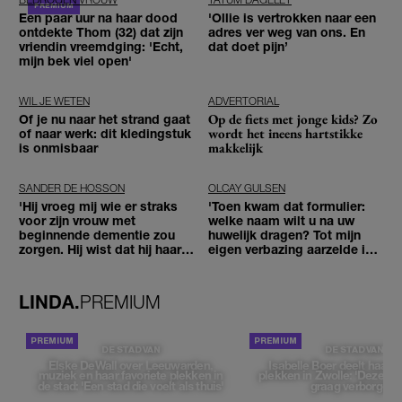
Een paar uur na haar dood
'Ollie is vertrokken naar een
ontdekte Thom (32) dat zijn
adres ver weg van ons. En
vriendin vreemdging: 'Echt,
dat doet pijn’
mijn bek viel open'
WIL JE WETEN
ADVERTORIAL
Op de fiets met jonge kids? Zo
Of je nu naar het strand gaat
wordt het ineens hartstikke
of naar werk: dit kledingstuk
makkelijk
is onmisbaar
SANDER DE HOSSON
OLCAY GULSEN
'Hij vroeg mij wie er straks
'Toen kwam dat formulier:
voor zijn vrouw met
welke naam wilt u na uw
beginnende dementie zou
huwelijk dragen? Tot mijn
zorgen. Hij wist dat hij haar
eigen verbazing aarzelde ik
zou moeten loslaten'
geen moment'
LINDA.
PREMIUM
DE STAD VAN
DE STAD VAN
Elske DeWall over Leeuwarden,
Isabelle Boer deelt haar f
muziek en haar favoriete plekken in
plekken in Zwolle: 'Deze pl
de stad: 'Een stad die voelt als thuis'
graag verborgen'