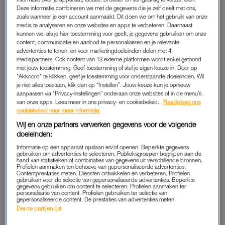
verplaatst – en het was eigenlijk ook totaal geen grappig
Deze informatie combineren we met de gegevens die je zelf deelt met ons,
zoals wanneer je een account aanmaakt. Dit doen we om het gebruik van onze
grapje, dus zwijgend loop ik door. Ik ben een paar minuten te
media te analyseren en onze websites en apps te verbeteren. Daarnaast
vroeg bij de massagestudio. Ik staar wat voor me uit in mijn
kunnen we, als je hier toestemming voor geeft, je gegevens gebruiken om onze
geparkeerde auto.
content, communicatie en aanbod te personaliseren en je relevante
advertenties te tonen, en voor marketingdoeleinden delen met 4
mediapartners. Ook content van 13 externe platformen wordt enkel getoond
met jouw toestemming. Geef toestemming of stel je eigen keuze in. Door op
'Toen ik hoorde dat hij met een
"Akkoord" te klikken, geef je toestemming voor onderstaande doeleinden. Wil
andere vrouw een baby zou
je niet alles toestaan, klik dan op “Instellen”. Jouw keuze kun je opnieuw
krijgen, besefte ik dat ons
aanpassen via “Privacy-instellingen” onderaan onze websites of in de menu’s
leven samen echt mislukt was'
van onze apps. Lees meer in ons privacy- en cookiebeleid.
Raadpleeg ons
cookiebeleid voor meer informatie.
LEES OOK
Wij en onze partners verwerken gegevens voor de volgende
doeleinden:
Kut. De buurman deed geen koffers ín de auto, hij haalde ze
Informatie op een apparaat opslaan en/of openen. Beperkte gegevens
gebruiken om advertenties te selecteren. Publieksgroepen begrijpen aan de
eruit. Dat filmpje van die vissen kreeg ik niet voor de leuk. Voor
hand van statistieken of combinaties van gegevens uit verschillende bronnen.
Profielen aanmaken ten behoeve van gepersonaliseerde advertenties.
zover botox het toelaat, verandert mijn gezicht in dat van die
Contentprestaties meten. Diensten ontwikkelen en verbeteren. Profielen
gebruiken voor de selectie van gepersonaliseerde advertenties. Beperkte
ene WhatsApp-smiley met wijd opengesperde ogen. Met
gegevens gebruiken om content te selecteren. Profielen aanmaken ter
personalisatie van content. Profielen gebruiken ter selectie van
hartslag 230 gris ik mijn telefoon van de passagiersstoel en
gepersonaliseerde content. De prestaties van advertenties meten.
scrol door mijn berichten.
Derde partijen lijst