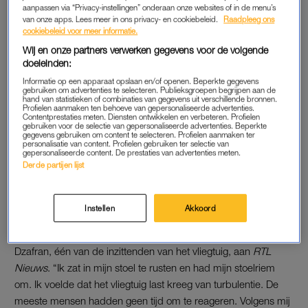
Singapore Airlines meldt dat er op dit moment nog 74
aanpassen via “Privacy-instellingen” onderaan onze websites of in de menu’s
van onze apps. Lees meer in ons privacy- en cookiebeleid.
Raadpleeg ons
passagiers en 6 bemanningsleden in Bangkok zijn, inclusief
cookiebeleid voor meer informatie.
gewonden en hun familieleden. Vijf passagiers vliegen volgens
Wij en onze partners verwerken gegevens voor de volgende
de carrier later op de dag alsnog naar Singapore. De meeste
doeleinden:
inzittenden waren eerder al overgevlogen.
Informatie op een apparaat opslaan en/of openen. Beperkte gegevens
gebruiken om advertenties te selecteren. Publieksgroepen begrijpen aan de
hand van statistieken of combinaties van gegevens uit verschillende bronnen.
Profielen aanmaken ten behoeve van gepersonaliseerde advertenties.
TURBULENTIE
Contentprestaties meten. Diensten ontwikkelen en verbeteren. Profielen
gebruiken voor de selectie van gepersonaliseerde advertenties. Beperkte
gegevens gebruiken om content te selecteren. Profielen aanmaken ter
Het vliegtuig dat door de turbulentie werd getroffen, was
personalisatie van content. Profielen gebruiken ter selectie van
gepersonaliseerde content. De prestaties van advertenties meten.
onderweg van Londen naar Singapore. Inzittenden hebben
Derde partijen lijst
verteld hoe mensen en spullen door de cabine werden
geslingerd.
Een 73-jarige Brit overleed, vermoedelijk door een
hartaanval
.
Instellen
Akkoord
“Het duurde alles bij elkaar nog geen tien seconden”, vertelt
Dzafran, één van de inzittenden van het vliegtuig, aan
RTL
Nieuws
. “Ik zat in mijn stoel te rusten en had mijn stoelriem
om. Ik voelde dat het vliegtuig last kreeg van turbulentie. De
meeste mensen hadden geen tijd om te reageren. Volgens mij