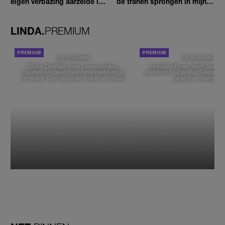
eigen verbazing aarzelde ik
de tranen sprongen in mijn
geen moment'
ogen'
LINDA.
PREMIUM
DE STAD VAN
DE STAD VAN
Elske DeWall over Leeuwarden,
Isabelle Boer deelt haar f
muziek en haar favoriete plekken in
plekken in Zwolle: 'Deze pl
de stad: 'Een stad die voelt als thuis'
graag verborgen'