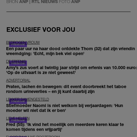
BRON
ANP | RTL NIEUWS
FOTO
ANP
EXCLUSIEF VOOR JOU
BEDROGEN VROUW
Een paar uur na haar dood ontdekte Thom (32) dat zijn vriendin
vreemdging: 'Echt, mijn bek viel open'
DE ERFENIS
Amy’s zus voert al twintig jaar strijd om erfenis van 10.000 euro:
'Op de uitvaart is ze niet geweest'
ADVERTORIAL
Praten, lachen én bewegen: dit event doorbreekt het taboe
rondom urineverlies – en jij kunt daarbij zijn
LEKKER SAMENGESTELD
Stiefmoeder Naomi is niet welkom bij verjaardagen: 'Hun
moeder wil niet dat ik er ben'
LIEVE HELEEN
Fred (55): 'Ik vind het moeilijk om meerdere keren klaar te
komen tijdens een vrijpartij'