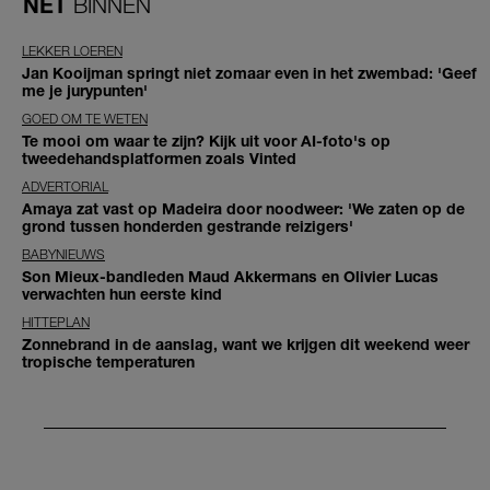
NET
BINNEN
LEKKER LOEREN
Jan Kooijman springt niet zomaar even in het zwembad: 'Geef
me je jurypunten'
GOED OM TE WETEN
Te mooi om waar te zijn? Kijk uit voor AI-foto's op
tweedehandsplatformen zoals Vinted
ADVERTORIAL
Amaya zat vast op Madeira door noodweer: 'We zaten op de
grond tussen honderden gestrande reizigers'
BABYNIEUWS
Son Mieux-bandleden Maud Akkermans en Olivier Lucas
verwachten hun eerste kind
HITTEPLAN
Zonnebrand in de aanslag, want we krijgen dit weekend weer
tropische temperaturen