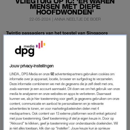
VLIEGTUIG OP IC: 'ER WAREN
MENSEN MET DIEPE
HOOFDWONDEN'
22-05-2024
|
ANNA NEELTJE DE BOER
Twintig passagiers van het toestel van Singapore
Airlines
dat door ernstige turbulentie werd getroffen
,
liggen op de intensive care. Ze zijn verspreid over twee
ziekenhuizen in Bangkok.
Dat hebben de desbetreffende ziekenhuizen laten weten.
Jouw privacy-instellingen
LINDA., DPG Media en onze
92
advertentiepartners gebruiken cookies om
informatie over je apparaat, locatie, browser en surfgedrag te verzamelen.
GEWONDEN
Deze informatie combineren we met de gegevens die je zelf deelt met ons,
zoals wanneer je een account aanmaakt. Dit doen we om het gebruik van onze
De gewonden in de ziekenhuizen komen uit Australië, de
media te analyseren en onze websites en apps te verbeteren. Daarnaast
kunnen we, als je hier toestemming voor geeft, je gegevens gebruiken om onze
Filipijnen, Hongkong, Maleisië, Nieuw-Zeeland, Singapore en
content, communicatie en aanbod te personaliseren en je relevante
het Verenigd Koninkrijk, zeggen de ziekenhuizen. In totaal zijn
advertenties te tonen, en voor marketingdoeleinden delen met 4
daar nog 58 patiënten behandeld, 27 anderen zijn al uit het
mediapartners. Ook content van 13 externe platformen wordt enkel getoond
met jouw toestemming. Geef toestemming of stel je eigen keuze in. Door op
ziekenhuis ontslagen.
"Akkoord" te klikken, geef je toestemming voor onderstaande doeleinden. Wil
je niet alles toestaan, klik dan op “Instellen”. Jouw keuze kun je opnieuw