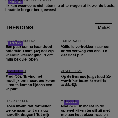
FLOOR BAKHUYS ROOZEBOOM
'Ik kan weer eens niet laten me af te vragen of ik wel de beste,
braafste burger ben geweest'
TRENDING
MEER
BEDROGEN VROUW
TATUM DAGELET
Een paar uur na haar dood
'Ollie is vertrokken naar een
ontdekte Thom (32) dat zijn
adres ver weg van ons. En
vriendin vreemdging: 'Echt,
dat doet pijn’
mijn bek viel open'
LIEVE HELEEN
ADVERTORIAL
Op de fiets met jonge kids? Zo
Fred (55): 'Ik vind het
wordt het ineens hartstikke
moeilijk om meerdere keren
makkelijk
klaar te komen tijdens een
vrijpartij'
OLCAY GULSEN
VRIJPARTIJ
'Toen kwam dat formulier:
Noa (26): 'Ik moest in de
welke naam wilt u na uw
spiegel kijken terwijl zij met
huwelijk dragen? Tot mijn
me aan het seksen was en