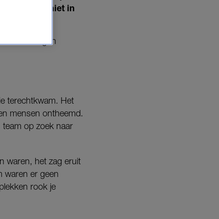
t zodat-ie niet in
or aardbevingen
tie terechtkwam. Het
oenen mensen ontheemd.
s team op zoek naar
n waren, het zag eruit
m waren er geen
plekken rook je