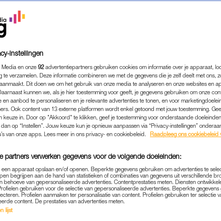
cy-instellingen
 Media en onze
92
advertentiepartners gebruiken cookies om informatie over je apparaat, lo
g te verzamelen. Deze informatie combineren we met de gegevens die je zelf deelt met ons, z
aanmaakt. Dit doen we om het gebruik van onze media te analyseren en onze websites en a
Daarnaast kunnen we, als je hier toestemming voor geeft, je gegevens gebruiken om onze con
 en aanbod te personaliseren en je relevante advertenties te tonen, en voor marketingdoele
ers. Ook content van 13 externe platformen wordt enkel getoond met jouw toestemming. Ge
gen keuze in. Door op "Akkoord" te klikken, geef je toestemming voor onderstaande doeleinden. 
k dan op “Instellen”. Jouw keuze kun je opnieuw aanpassen via “Privacy-instellingen” ondera
BUITENLAND
|
LINDA.
u’s van onze apps. Lees meer in ons privacy- en cookiebeleid.
Raadpleeg ons cookiebeleid 
EDDE DIEREN NA AARDBE
e partners verwerken gegevens voor de volgende doeleinden:
E: 'OP SOMMIGE PLEKKEN 
p een apparaat opslaan en/of openen. Beperkte gegevens gebruiken om advertenties te sele
EWOON DOOD EN VERDER
pen begrijpen aan de hand van statistieken of combinaties van gegevens uit verschillende br
 behoeve van gepersonaliseerde advertenties. Contentprestaties meten. Diensten ontwikkel
Profielen gebruiken voor de selectie van gepersonaliseerde advertenties. Beperkte gegeven
14-03-2023
|
JARA HELMS
lecteren. Profielen aanmaken ter personalisatie van content. Profielen gebruiken ter selectie 
eerde content. De prestaties van advertenties meten.
 lijst
ichter van Animal Heroes, ging samen met drie collega