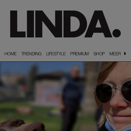
HOME
HOME
TRENDING
TRENDING
LIFESTYLE
LIFESTYLE
PREMIUM
PREMIUM
SHOP
SHOP
MEER
MEER