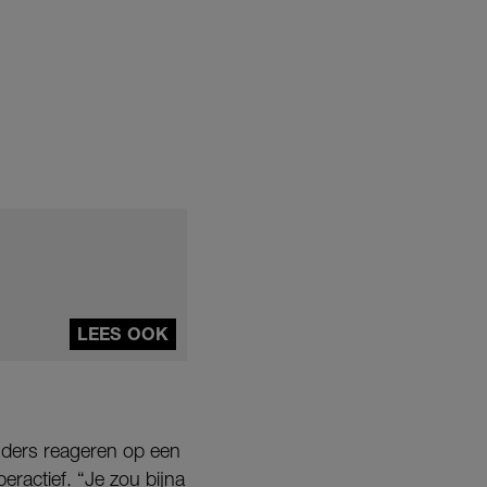
LEES OOK
anders reageren op een
ractief. “Je zou bijna