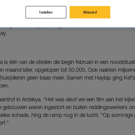
 nood. “Om de beurt zaten we met het hondje op schoo
Instellen
Akkoord
enorganisatie Haytap vroeg hen te komen helpen in de do
tay.
 is één van de steden die begin februari in een noodsitua
een maand later, opgelopen tot 50.000. Ook raakten milj
(huis)dieren geen baas meer. Samen met Haytap ging Kef’
pen.
antrof in Antakya. “Het was alsof we een film aan het kijke
le gebouwen waren ingestort en buiten reddingswerkers o
ieke schade, hing de ramp nog in de lucht. “Op sommige 
rf.”