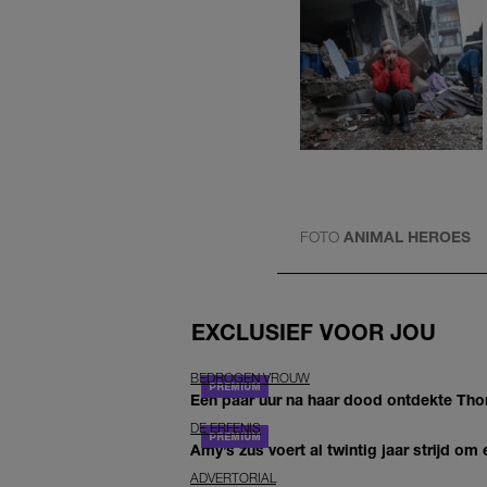
FOTO
ANIMAL HEROES
EXCLUSIEF VOOR JOU
BEDROGEN VROUW
Een paar uur na haar dood ontdekte Thom 
DE ERFENIS
Amy’s zus voert al twintig jaar strijd om 
ADVERTORIAL