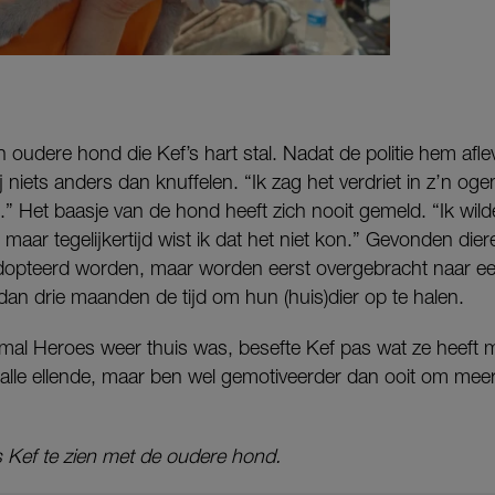
n oudere hond die Kef’s hart stal. Nadat de politie hem afle
 niets anders dan knuffelen. “Ik zag het verdriet in z’n ogen
en.” Het baasje van de hond heeft zich nooit gemeld. “Ik wi
aar tegelijkertijd wist ik dat het niet kon.” Gevonden di
eadopteerd worden, maar worden eerst overgebracht naar e
an drie maanden de tijd om hun (huis)dier op te halen.
mal Heroes weer thuis was, besefte Kef pas wat ze heeft
alle ellende, maar ben wel gemotiveerder dan ooit om mee
 Kef te zien met de oudere hond.