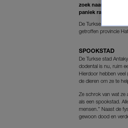
zoek naar dieren in
paniek raakte.”
De Turkse dierenrecht
getroffen provincie Ha
SPOOKSTAD
De Turkse stad Antakya
dodental is nu, ruim 
Hierdoor hebben veel 
de dieren om ze te hel
Ze schrok van wat ze a
als een spookstad. Al
mensen.” Naast de fys
gewoon dood en verde