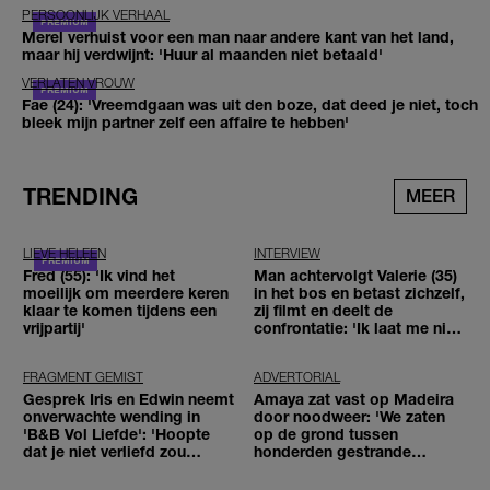
PERSOONLIJK VERHAAL
Merel verhuist voor een man naar andere kant van het land,
maar hij verdwijnt: 'Huur al maanden niet betaald'
VERLATEN VROUW
Fae (24): 'Vreemdgaan was uit den boze, dat deed je niet, toch
bleek mijn partner zelf een affaire te hebben'
TRENDING
MEER
LIEVE HELEEN
INTERVIEW
Fred (55): 'Ik vind het
Man achtervolgt Valerie (35)
moeilijk om meerdere keren
in het bos en betast zichzelf,
klaar te komen tijdens een
zij filmt en deelt de
vrijpartij'
confrontatie: 'Ik laat me niet
tegenhouden'
FRAGMENT GEMIST
ADVERTORIAL
Gesprek Iris en Edwin neemt
Amaya zat vast op Madeira
onverwachte wending in
door noodweer: 'We zaten
'B&B Vol Liefde': 'Hoopte
op de grond tussen
dat je niet verliefd zou
honderden gestrande
worden'
reizigers'