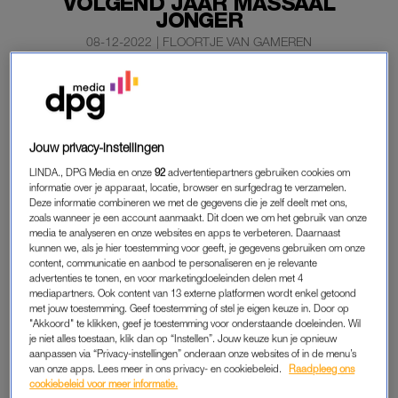
VOLGEND JAAR MASSAAL
JONGER
08-12-2022
|
FLOORTJE VAN GAMEREN
Zuid-Koreanen worden volgend jaar op papier massaal
ietsje jonger. Het land neemt dan afscheid van de
rekenmethodes waarbij mensen al voor het einde van
hun eerste levensjaar 1 of 2 jaar kunnen zijn.
Jouw privacy-instellingen
LINDA., DPG Media en onze
92
advertentiepartners gebruiken cookies om
Het parlement heeft donderdag ingestemd met de invoering
informatie over je apparaat, locatie, browser en surfgedrag te verzamelen.
van het internationale leeftijdssysteem dat ook in Nederland
Deze informatie combineren we met de gegevens die je zelf deelt met ons,
zoals wanneer je een account aanmaakt. Dit doen we om het gebruik van onze
geld.
media te analyseren en onze websites en apps te verbeteren. Daarnaast
kunnen we, als je hier toestemming voor geeft, je gegevens gebruiken om onze
content, communicatie en aanbod te personaliseren en je relevante
advertenties te tonen, en voor marketingdoeleinden delen met 4
LEEFTIJD
mediapartners. Ook content van 13 externe platformen wordt enkel getoond
In het land worden nu drie verschillende leeftijdssystemen
met jouw toestemming. Geef toestemming of stel je eigen keuze in. Door op
"Akkoord" te klikken, geef je toestemming voor onderstaande doeleinden. Wil
gebruikt. De meest gebruikte is de zogeheten Koreaanse
je niet alles toestaan, klik dan op “Instellen”. Jouw keuze kun je opnieuw
leeftijd, waarbij mensen bij hun geboorte al 1 jaar zijn en op de
aanpassen via “Privacy-instellingen” onderaan onze websites of in de menu’s
van onze apps. Lees meer in ons privacy- en cookiebeleid.
Raadpleeg ons
eerste dag van het nieuwe jaar 2 worden. Een baby die op 31
cookiebeleid voor meer informatie.
december wordt geboren kan volgens dit systeem al de