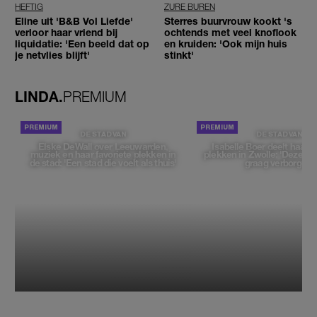
HEFTIG
ZURE BUREN
Eline uit 'B&B Vol Liefde'
Sterres buurvrouw kookt 's
verloor haar vriend bij
ochtends met veel knoflook
liquidatie: 'Een beeld dat op
en kruiden: 'Ook mijn huis
je netvlies blijft'
stinkt'
LINDA.
PREMIUM
DE STAD VAN
DE STAD VAN
Elske DeWall over Leeuwarden,
Isabelle Boer deelt haar f
muziek en haar favoriete plekken in
plekken in Zwolle: 'Deze pl
de stad: 'Een stad die voelt als thuis'
graag verborgen'