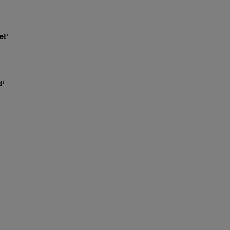
et'
d'