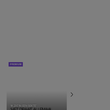
PORTRETTEN
PERSOONLIJK VERHA
‘IK ZAT IN EEN SEKTE’
‘HET DRAAIT ALLEMAAL