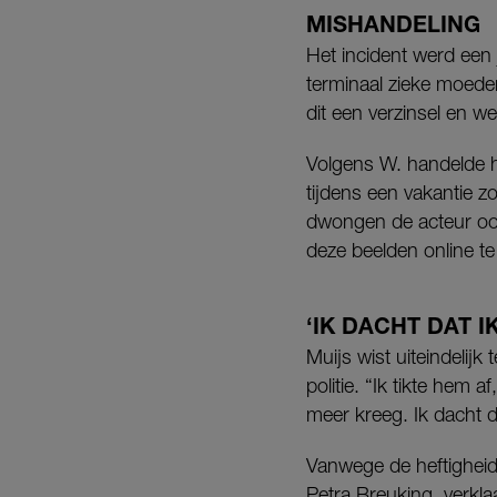
MISHANDELING
Het incident werd een 
terminaal zieke moeder
dit een verzinsel en w
Volgens W. handelde hi
tijdens een vakantie z
dwongen de acteur ook
deze beelden online te
‘IK DACHT DAT 
Muijs wist uiteindelij
politie. “Ik tikte hem
meer kreeg. Ik dacht d
Vanwege de heftighei
Petra Breuking, verkla