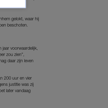
Muijs.
hem gelokt, waar hij
bben beschoten.
 jaar voorwaardelijk,
eer zou zien”,
mag daar zijn leven
an 200 uur en vier
ns justitie was zij
oet later vandaag