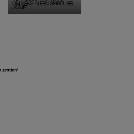
OM SEKS IN EEN SPIRITUEEL 
JASJE’
 zestien'