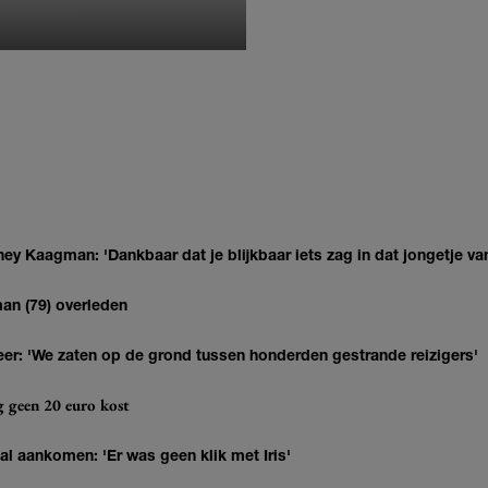
MONIQUE KLEMANN
ey Kaagman: 'Dankbaar dat je blijkbaar iets zag in dat jongetje van
man (79) overleden
r: 'We zaten op de grond tussen honderden gestrande reizigers'
og geen 20 euro kost
 al aankomen: 'Er was geen klik met Iris'