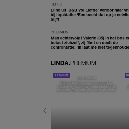
HEFTIG
Eline uit 'B&B Vol Liefde' verloor haar vr
bij liquidatie: 'Een beeld dat op je netvli
blijft'
INTERVIEW
Man achtervolgt Valerie (35) in het bos e
betast zichzelf, zij filmt en deelt de
confrontatie: 'Ik laat me niet tegenhoude
LINDA.
PREMIUM
DE STAD VAN
Elske DeWall over Leeuwarden,
muziek en haar favoriete plekken in
de stad: 'Een stad die voelt als thuis'