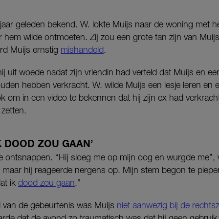
jaar geleden bekend. W. lokte Muijs naar de woning met het
 hem wilde ontmoeten. Zij zou een grote fan zijn van Muij
erd Muijs ernstig
mishandeld
.
j uit woede nadat zijn vriendin had verteld dat Muijs en 
ouden hebben verkracht. W. wilde Muijs een lesje leren en e
 om in een video te bekennen dat hij zijn ex had verkracht
 zetten.
IK DOOD ZOU GAAN’
k te ontsnappen. “Hij sloeg me op mijn oog en wurgde me”, ve
 af, maar hij reageerde nergens op. Mijn stem begon te piep
at ik
dood zou gaan
.”
d van de gebeurtenis was Muijs
niet aanwezig bij de rechts
arde dat de avond zo traumatisch was dat hij geen gebruik