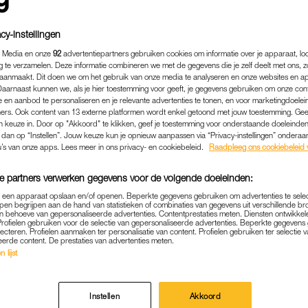
cy-instellingen
 Media en onze
92
advertentiepartners gebruiken cookies om informatie over je apparaat, lo
g te verzamelen. Deze informatie combineren we met de gegevens die je zelf deelt met ons, z
aanmaakt. Dit doen we om het gebruik van onze media te analyseren en onze websites en a
Daarnaast kunnen we, als je hier toestemming voor geeft, je gegevens gebruiken om onze con
 en aanbod te personaliseren en je relevante advertenties te tonen, en voor marketingdoele
ers. Ook content van 13 externe platformen wordt enkel getoond met jouw toestemming. Ge
gen keuze in. Door op "Akkoord" te klikken, geef je toestemming voor onderstaande doeleinden. 
k dan op “Instellen”. Jouw keuze kun je opnieuw aanpassen via “Privacy-instellingen” ondera
u’s van onze apps. Lees meer in ons privacy- en cookiebeleid.
Raadpleeg ons cookiebeleid 
e partners verwerken gegevens voor de volgende doeleinden:
BINNENLAND
|
VOOR DE RECHTER
p een apparaat opslaan en/of openen. Beperkte gegevens gebruiken om advertenties te sele
ZELING EN MISHANDELING
pen begrijpen aan de hand van statistieken of combinaties van gegevens uit verschillende br
 behoeve van gepersonaliseerde advertenties. Contentprestaties meten. Diensten ontwikkel
ROORDEELD TOT TWEE J
Profielen gebruiken voor de selectie van gepersonaliseerde advertenties. Beperkte gegeven
lecteren. Profielen aanmaken ter personalisatie van content. Profielen gebruiken ter selectie 
GEVANGENISSTRAF
eerde content. De prestaties van advertenties meten.
 lijst
17-10-2024
|
MANUELA BLANKESTIJN
Instellen
Akkoord
arry W. veroordeeld tot twee jaar gevangenisstraf, w