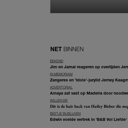
NET
BINNEN
BEKEND
Jim en Jamai reageren op overlijden Jern
IN MEMORIAM
Zangeres en 'Idols'-jurylid Jerney Kaag
ADVERTORIAL
Amaya zat vast op Madeira door noodwee
WILLEN WE
Dít is de hair hack van Hailey Bieber die n
BEETJE BIJBLIJVEN
Edwin voelde vertrek in 'B&B Vol Liefde'