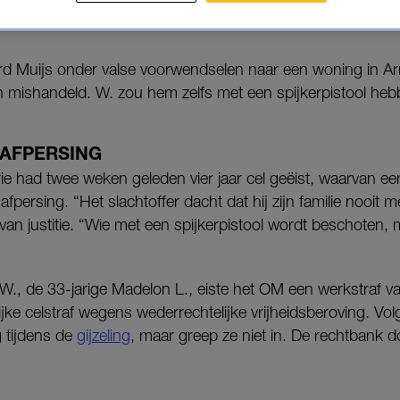
r de gijzeling en mishandeling van
GTST
-acteur Bas 
 Muijs onder valse voorwendselen naar een woning in Arn
mishandeld. W. zou hem zelfs met een spijkerpistool he
AFPERSING
e had twee weken geleden vier jaar cel geëist, waarvan een
persing. “Het slachtoffer dacht dat hij zijn familie nooit m
 van justitie. “Wie met een spijkerpistool wordt beschoten, 
W., de 33-jarige Madelon L., eiste het OM een werkstraf v
e celstraf wegens wederrechtelijke vrijheidsberoving. Volge
 tijdens de
gijzeling
, maar greep ze niet in. De rechtbank d