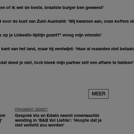
agen of ik wel de beste, braafste burger ben geweest'
 voor de kust van Zuid-Australië: 'Wij kwamen aan, onze koffers ni
op je LinkedIn-tijdlijn gezet?" vroeg mijn vriendin'
kant van het land, maar hij verdwijnt: 'Huur al maanden niet betaal
at deed je niet, toch bleek mijn partner zelf een affaire te hebben'
MEER
FRAGMENT GEMIST
ere
Gesprek Iris en Edwin neemt onverwachte
j'
wending in 'B&B Vol Liefde': 'Hoopte dat je
niet verliefd zou worden'