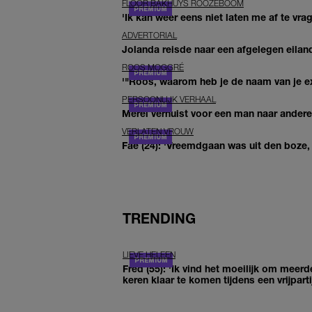
FLOOR BAKHUYS ROOZEBOOM
'Ik kan weer eens niet laten me af te vr
ADVERTORIAL
Jolanda reisde naar een afgelegen eiland
ROOS MOGGRÉ
'"Roos, waarom heb je de naam van je ex 
PERSOONLIJK VERHAAL
Merel verhuist voor een man naar andere 
VERLATEN VROUW
Fae (24): 'Vreemdgaan was uit den boze, d
TRENDING
LIEVE HELEEN
Fred (55): 'Ik vind het moeilijk om meerd
keren klaar te komen tijdens een vrijparti