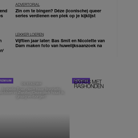
ADVERTORIAL
iend
Zin om te bingen? Déze (iconische) queer
es
series verdienen een plek op je kijklijst
LEKKER LOEREN
n
Vijftien jaar later: Bas Smit en Nicolette van
Dam maken foto van huwelijksaanzoek na
n'
EXPATS MET
STOM!
DE STAD VAN
RASHONDEN
Isabelle Boer deelt haar favoriete
plekken in Zwolle: 'Deze plek houd ik
graag verborgen'