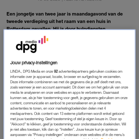
Een jongetje van twee jaar is maandagavond van de
tweede verdieping uit het raam van een huis in
Rotterdam gevallen. Hij is door hulpdiensten
gereanimeerd. Die hulp mocht niet meer baten.
De politie maakt dinsdagochtend bekend dat het jongetje is
overleden.
Jouw privacy-instellingen
LINDA., DPG Media en onze
92
advertentiepartners gebruiken cookies om
JONGETJE VALT UIT RAAM ROTTERDAM
informatie over je apparaat, locatie, browser en surfgedrag te verzamelen.
Deze informatie combineren we met de gegevens die je zelf deelt met ons,
Het jongetje was ernstig gewond geraakt. Nadat hij door de
zoals wanneer je een account aanmaakt. Dit doen we om het gebruik van onze
hulpdiensten werd gereanimeerd, is hij met spoed naar het
media te analyseren en onze websites en apps te verbeteren. Daarnaast
kunnen we, als je hier toestemming voor geeft, je gegevens gebruiken om onze
ziekenhuis gebracht, meldde de politie. De val gebeurde rond
content, communicatie en aanbod te personaliseren en je relevante
21.50 uur bij een woning aan de Frans Bekkerstraat in de
advertenties te tonen, en voor marketingdoeleinden delen met 4
mediapartners. Ook content van 13 externe platformen wordt enkel getoond
Rotterdamse wijk Charlois.
met jouw toestemming. Geef toestemming of stel je eigen keuze in. Door op
"Akkoord" te klikken, geef je toestemming voor onderstaande doeleinden. Wil
je niet alles toestaan, klik dan op “Instellen”. Jouw keuze kun je opnieuw
UPDATE: het jongetje is helaas in het ziekenhuis
aanpassen via “Privacy-instellingen” onderaan onze websites of in de menu’s