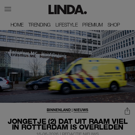
HOME
HOME
TRENDING
TRENDING
LIFESTYLE
LIFESTYLE
PREMIUM
PREMIUM
SHOP
SHOP
BINNENLAND
|
NIEUWS
JONGETJE (2) DAT UIT RAAM VIEL
IN ROTTERDAM IS OVERLEDEN
16-06-2026
|
REDACTIE NIEUWS