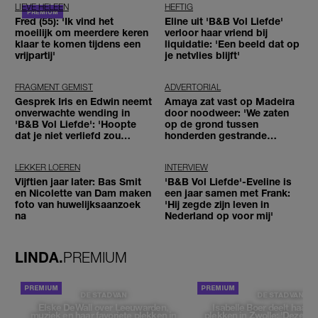
LIEVE HELEEN
HEFTIG
Fred (55): 'Ik vind het
Eline uit 'B&B Vol Liefde'
moeilijk om meerdere keren
verloor haar vriend bij
klaar te komen tijdens een
liquidatie: 'Een beeld dat op
vrijpartij'
je netvlies blijft'
FRAGMENT GEMIST
ADVERTORIAL
Gesprek Iris en Edwin neemt
Amaya zat vast op Madeira
onverwachte wending in
door noodweer: 'We zaten
'B&B Vol Liefde': 'Hoopte
op de grond tussen
dat je niet verliefd zou
honderden gestrande
worden'
reizigers'
LEKKER LOEREN
INTERVIEW
Vijftien jaar later: Bas Smit
'B&B Vol Liefde'-Eveline is
en Nicolette van Dam maken
een jaar samen met Frank:
foto van huwelijksaanzoek
'Hij zegde zijn leven in
na
Nederland op voor mij'
LINDA.
PREMIUM
DE STAD VAN
DE STAD VAN
Elske DeWall over Leeuwarden,
Isabelle Boer deelt haar f
muziek en haar favoriete plekken in
plekken in Zwolle: 'Deze pl