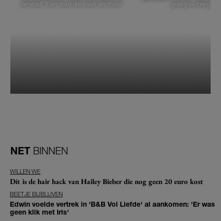
de stad: 'Een stad die voelt als thuis'
graag verborgen'
NET
BINNEN
WILLEN WE
Dít is de hair hack van Hailey Bieber die nog geen 20 euro kost
BEETJE BIJBLIJVEN
Edwin voelde vertrek in 'B&B Vol Liefde' al aankomen: 'Er was
geen klik met Iris'