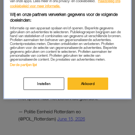
van onze apps. Lees meer in ons privacy- en cookiebeleid.
Raadpleeg ons
overleden. We wensen de familie sterkte.
cookiebeleid voor meer informatie.
https://t.co/fCNoBeL6CT
Wij en onze partners verwerken gegevens voor de volgende
doeleinden:
— Politie Eenheid Rotterdam eo
Informatie op een apparaat opslaan en/of openen. Beperkte gegevens
(@POL_Rotterdam)
June 16, 2026
gebruiken om advertenties te selecteren. Publieksgroepen begrijpen aan de
hand van statistieken of combinaties van gegevens uit verschillende bronnen.
Profielen aanmaken ten behoeve van gepersonaliseerde advertenties.
Contentprestaties meten. Diensten ontwikkelen en verbeteren. Profielen
gebruiken voor de selectie van gepersonaliseerde advertenties. Beperkte
gegevens gebruiken om content te selecteren. Profielen aanmaken ter
personalisatie van content. Profielen gebruiken ter selectie van
gepersonaliseerde content. De prestaties van advertenties meten.
Bij een woning aan de
#FransBekkerstraat
in
Derde partijen lijst
#Rotterdam
#Charlois
is maandag 15 juni rond
21.50u een jongetje van 2 ernstig gewond geraakt.
Hij viel van de tweede verdieping uit het raam.
Instellen
Akkoord
Hulpdiensten hebben hem gereanimeerd. Hij is
met spoed naar het ziekenhuis gebracht.
— Politie Eenheid Rotterdam eo
(@POL_Rotterdam)
June 15, 2026