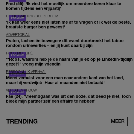
Fred (55): 'Ik vind het moeilijk om meerdere keren klaar te
komen tijdens een vrijpartij'
FLOOR BAKHUYS ROOZEBOOM
'Ik kan weer eens niet laten me af te vragen of ik wel de beste,
braafste burger ben geweest'
ADVERTORIAL
Praten, lachen én bewegen: dit event doorbreekt het taboe
rondom urineverlies – en jij kunt daarbij zijn
ROOS MOGGRÉ
'"Roos, waarom heb je de naam van je ex op je LinkedIn-tijdlijn
gezet?" vroeg mijn vriendin'
PERSOONLIJK VERHAAL
Merel verhuist voor een man naar andere kant van het land,
maar hij verdwijnt: 'Huur al maanden niet betaald'
VERLATEN VROUW
Fae (24): 'Vreemdgaan was uit den boze, dat deed je niet, toch
bleek mijn partner zelf een affaire te hebben'
TRENDING
MEER