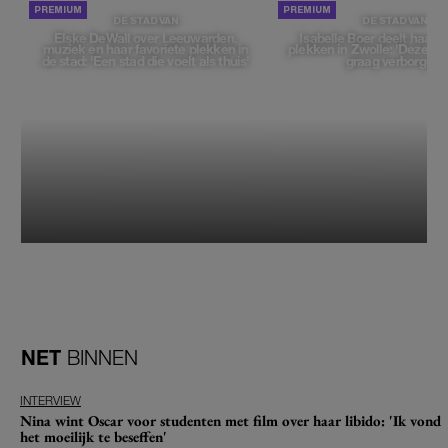
DE STAD VAN
DE STAD VAN
Elske DeWall over Leeuwarden,
Isabelle Boer deelt haar f
muziek en haar favoriete plekken in
plekken in Zwolle: 'Deze pl
de stad: 'Een stad die voelt als thuis'
graag verborgen'
NET
BINNEN
INTERVIEW
Nina wint Oscar voor studenten met film over haar libido: 'Ik vond
het moeilijk te beseffen'