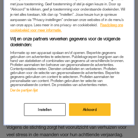
met jouw toestemming. Geef toestemming of stel je eigen keuze in. Door op
"Akkoord" te klikken, geef je toestemming voor onderstaande doeleinden. Wil
Het Vergeten Kind zegt dat het om kwetsbare jongeren gaat
je niet alles toestaan, klik dan op “Instellen”. Jouw keuze kun je opnieuw
die vaak niet of nauwelijks een vangnet hebben. Als ze 18
aanpassen via “Privacy-instellingen” onderaan onze websites of in de menu’s
van onze apps. Lees meer in ons privacy- en cookiebeleid.
Raadpleeg ons
worden valt de zorg weg, omdat ze dan volwassen zijn en voor
cookiebeleid voor meer informatie.
zichzelf zouden moeten kunnen zorgen. ‘Een oneerlijke en
Wij en onze partners verwerken gegevens voor de volgende
risicovolle start van een volwassen bestaan’, schrijft Het
doeleinden:
Vergeten Kind in een verklaring.
Informatie op een apparaat opslaan en/of openen. Beperkte gegevens
gebruiken om advertenties te selecteren. Publieksgroepen begrijpen aan de
hand van statistieken of combinaties van gegevens uit verschillende bronnen.
Profielen aanmaken ten behoeve van gepersonaliseerde advertenties.
Kinderen verhuizen gemiddeld
Contentprestaties meten. Diensten ontwikkelen en verbeteren. Profielen
vier keer binnen jeugdzorg
gebruiken voor de selectie van gepersonaliseerde advertenties. Beperkte
gegevens gebruiken om content te selecteren. Profielen aanmaken ter
personalisatie van content. Profielen gebruiken ter selectie van
gepersonaliseerde content. De prestaties van advertenties meten.
Derde partijen lijst
LEES OOK
Instellen
Akkoord
DAKLOOS
Volgens de stichting zorgt het vooruitzicht van verhuizen voor
veel stress in de maanden voor hun achttiende verjaardag.