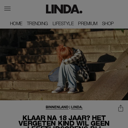
HOME
HOME
TRENDING
TRENDING
LIFESTYLE
LIFESTYLE
PREMIUM
PREMIUM
SHOP
SHOP
BINNENLAND
|
LINDA.
KLAAR NA 18 JAAR? HET
VERGETEN KIND WIL GEEN