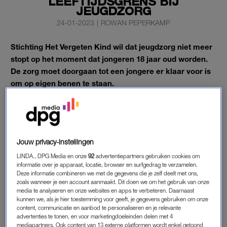
LEEFTIJDSGRENS BIJ
JEUGDZORG
24-01-2023
|
ROWAN PEPERKAMP
Stichting Het Vergeten Kind wil dat jeugdzorg niet meer
stopt op het moment dat jongeren 18 jaar oud worden.
De zorg moet doorgaan tot een jongere er klaar voor is
om op eigen benen te staan.
Ieder jaar worden 3300 jongeren in de jeugdzorg 18 jaar. Een
deel daarvan moet om die reden de jeugdzorg verlaten.
Jouw privacy-instellingen
LEEFTIJDSGRENS JEUGDZORG
LINDA., DPG Media en onze
92
advertentiepartners gebruiken cookies om
De kinderstichting deed onderzoek onder 176 uit huis
informatie over je apparaat, locatie, browser en surfgedrag te verzamelen.
Deze informatie combineren we met de gegevens die je zelf deelt met ons,
geplaatste jongeren en 105 zorgmedewerkers. Bijna al deze
zoals wanneer je een account aanmaakt. Dit doen we om het gebruik van onze
jongeren, 98 procent, vond zichzelf niet klaar om te verhuizen.
media te analyseren en onze websites en apps te verbeteren. Daarnaast
Ongeveer twee derde moest ook echt weg uit de zorglocatie
kunnen we, als je hier toestemming voor geeft, je gegevens gebruiken om onze
content, communicatie en aanbod te personaliseren en je relevante
waar ze woonden en 22 procent werd dak- of thuisloos,
advertenties te tonen, en voor marketingdoeleinden delen met 4
volgens de stichting.
mediapartners. Ook content van 13 externe platformen wordt enkel getoond