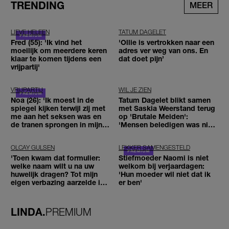
TRENDING
MEER
LIEVE HELEEN
TATUM DAGELET
Fred (55): 'Ik vind het
'Ollie is vertrokken naar een
moeilijk om meerdere keren
adres ver weg van ons. En
klaar te komen tijdens een
dat doet pijn’
vrijpartij'
VRIJPARTIJ
WIL JE ZIEN
Noa (26): 'Ik moest in de
Tatum Dagelet blikt samen
spiegel kijken terwijl zij met
met Saskia Weerstand terug
me aan het seksen was en
op 'Brutale Meiden':
de tranen sprongen in mijn
'Mensen beledigen was niet
ogen'
leuk meer'
OLCAY GULSEN
LEKKER SAMENGESTELD
'Toen kwam dat formulier:
Stiefmoeder Naomi is niet
welke naam wilt u na uw
welkom bij verjaardagen:
huwelijk dragen? Tot mijn
'Hun moeder wil niet dat ik
eigen verbazing aarzelde ik
er ben'
geen moment'
LINDA.
PREMIUM