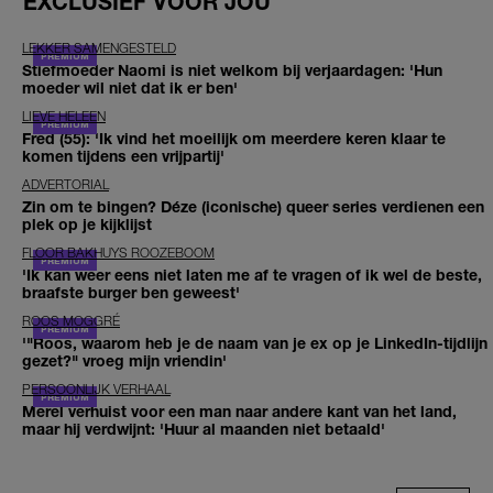
EXCLUSIEF VOOR JOU
LEKKER SAMENGESTELD
Stiefmoeder Naomi is niet welkom bij verjaardagen: 'Hun
moeder wil niet dat ik er ben'
LIEVE HELEEN
Fred (55): 'Ik vind het moeilijk om meerdere keren klaar te
komen tijdens een vrijpartij'
ADVERTORIAL
Zin om te bingen? Déze (iconische) queer series verdienen een
plek op je kijklijst
FLOOR BAKHUYS ROOZEBOOM
'Ik kan weer eens niet laten me af te vragen of ik wel de beste,
braafste burger ben geweest'
ROOS MOGGRÉ
'"Roos, waarom heb je de naam van je ex op je LinkedIn-tijdlijn
gezet?" vroeg mijn vriendin'
PERSOONLIJK VERHAAL
Merel verhuist voor een man naar andere kant van het land,
maar hij verdwijnt: 'Huur al maanden niet betaald'