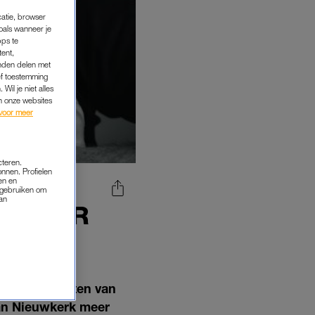
catie, browser
oals wanneer je
pps te
tent,
inden delen met
ef toestemming
Wil je niet alles
an onze websites
voor meer
cteren.
onnen. Profielen
en en
s gebruiken om
van
NG OVER
WKERK
gestegen kosten van
van Nieuwkerk meer