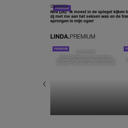
VRIJPARTIJ
Noa (26): 'Ik moest in de spiegel kijken t
zij met me aan het seksen was en de tra
sprongen in mijn ogen'
LINDA.
PREMIUM
DE STAD VAN
Elske DeWall over Leeuwarden,
muziek en haar favoriete plekken in
de stad: 'Een stad die voelt als thuis'