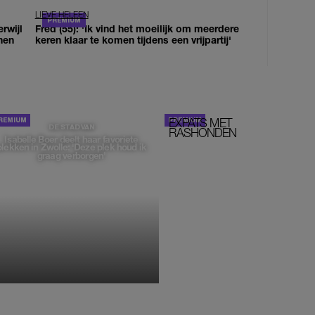
LIEVE HELEEN
erwijl
Fred (55): 'Ik vind het moeilijk om meerdere
nen
keren klaar te komen tijdens een vrijpartij'
EXPATS MET
STOM!
DE STAD VAN
RASHONDEN
Isabelle Boer deelt haar favoriete
plekken in Zwolle: 'Deze plek houd ik
graag verborgen'
MONIQUE KLEMANN