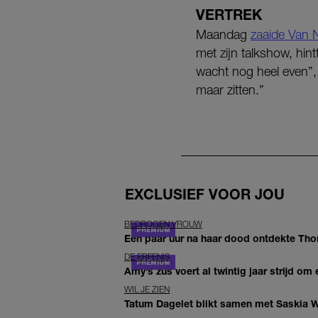
VERTREK
Maandag
zaaide Van 
met zijn talkshow, hin
wacht nog heel even”, 
maar zitten.”
EXCLUSIEF VOOR JOU
BEDROGEN VROUW
Een paar uur na haar dood ontdekte Thom 
DE ERFENIS
Amy’s zus voert al twintig jaar strijd om 
WIL JE ZIEN
Tatum Dagelet blikt samen met Saskia W