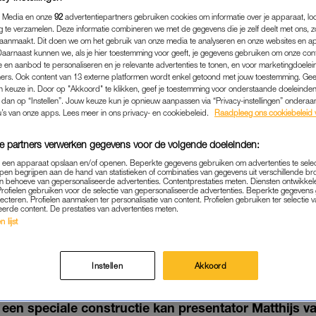
 Media en onze
92
advertentiepartners gebruiken cookies om informatie over je apparaat, lo
g te verzamelen. Deze informatie combineren we met de gegevens die je zelf deelt met ons, z
aanmaakt. Dit doen we om het gebruik van onze media te analyseren en onze websites en a
Daarnaast kunnen we, als je hier toestemming voor geeft, je gegevens gebruiken om onze con
 en aanbod te personaliseren en je relevante advertenties te tonen, en voor marketingdoele
ers. Ook content van 13 externe platformen wordt enkel getoond met jouw toestemming. Ge
gen keuze in. Door op "Akkoord" te klikken, geef je toestemming voor onderstaande doeleinden. 
k dan op “Instellen”. Jouw keuze kun je opnieuw aanpassen via “Privacy-instellingen” ondera
u’s van onze apps. Lees meer in ons privacy- en cookiebeleid.
Raadpleeg ons cookiebeleid 
e partners verwerken gegevens voor de volgende doeleinden:
p een apparaat opslaan en/of openen. Beperkte gegevens gebruiken om advertenties te sele
pen begrijpen aan de hand van statistieken of combinaties van gegevens uit verschillende br
 behoeve van gepersonaliseerde advertenties. Contentprestaties meten. Diensten ontwikkel
BINNENLAND
|
LINDA.
Profielen gebruiken voor de selectie van gepersonaliseerde advertenties. Beperkte gegeven
lecteren. Profielen aanmaken ter personalisatie van content. Profielen gebruiken ter selectie 
ER SLOB WIL OPHELDERI
eerde content. De prestaties van advertenties meten.
 lijst
RIS MATTHIJS VAN NIEU
13-12-2019
|
MALU PESULIMA
Instellen
Akkoord
Slob wil dat BNNVARA en NTR uitleg geven over de 
r een speciale constructie kan presentator Matthijs 