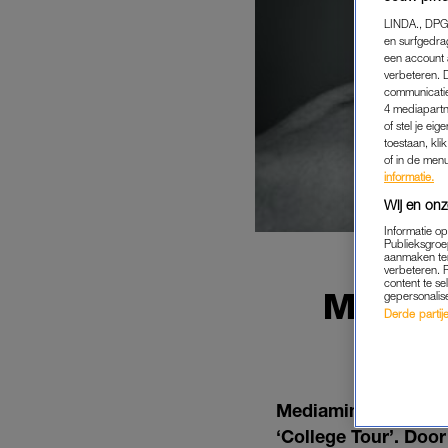
LINDA., DPG
en surfgedra
een account 
verbeteren. 
communicatie
4 mediapartn
of stel je ei
toestaan, kli
of in de men
informatie.
Wij en onz
Informatie o
Publieksgroe
aanmaken ten
verbeteren. 
content te se
MINIST
gepersonalis
Derde partijen
SALA
Mediaminister Arie 
‘College Tour’. Doo