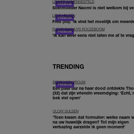
LEKKER SAMENGESTELD
Stiefmoeder Naomi is niet welkom bij ver
LIEVE HELEEN
Fred (55): 'Ik vind het moeilijk om meerde
FLOOR BAKHUYS ROOZEBOOM
'Ik kan weer eens niet laten me af te vr
TRENDING
BEDROGEN VROUW
Een paar uur na haar dood ontdekte Th
(32) dat zijn vriendin vreemdging: 'Echt, 
bek viel open'
OLCAY GULSEN
'Toen kwam dat formulier: welke naam wi
na uw huwelijk dragen? Tot mijn eigen
verbazing aarzelde ik geen moment'