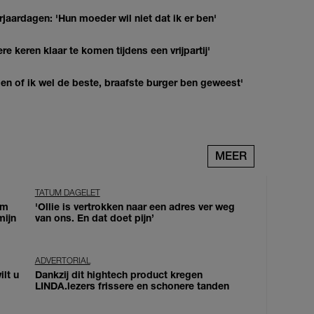
jaardagen: 'Hun moeder wil niet dat ik er ben'
re keren klaar te komen tijdens een vrijpartij'
agen of ik wel de beste, braafste burger ben geweest'
MEER
TATUM DAGELET
om
'Ollie is vertrokken naar een adres ver weg
mijn
van ons. En dat doet pijn’
ADVERTORIAL
lt u
Dankzij dit hightech product kregen
LINDA.lezers frissere en schonere tanden