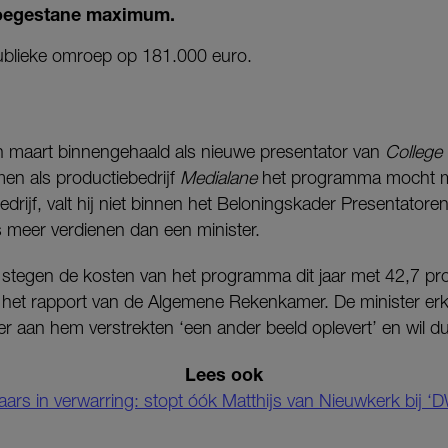
toegestane maximum.
 publieke omroep op 181.000 euro.
 maart binnengehaald als nieuwe presentator van
College 
men als productiebedrijf
Medialane
het programma mocht ma
 bedrijf, valt hij niet binnen het Beloningskader Presentato
 meer verdienen dan een minister.
 stegen de kosten van het programma dit jaar met 42,7 pr
 uit het rapport van de Algemene Rekenkamer. De minister erk
 aan hem verstrekten ‘een ander beeld oplevert’ en wil dui
Lees ook
raars in verwarring: stopt óók Matthijs van Nieuwkerk bij 