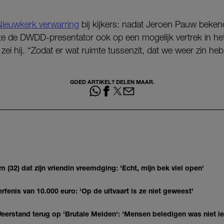
Nieuwkerk verwarring
bij kijkers: nadat Jeroen Pauw beke
tte de DWDD-presentator ook op een mogelijk vertrek in het 
zei hij. “Zodat er wat ruimte tussenzit, dat we weer zin heb
GOED ARTIKEL? DELEN MAAR.
(32) dat zijn vriendin vreemdging: 'Echt, mijn bek viel open'
erfenis van 10.000 euro: 'Op de uitvaart is ze niet geweest'
eerstand terug op 'Brutale Meiden': 'Mensen beledigen was niet l