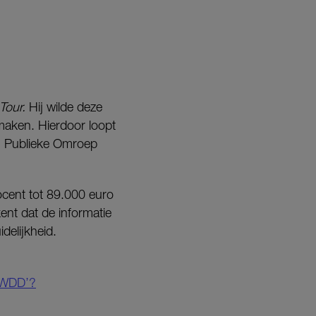
Tour.
Hij wilde deze
ken. Hierdoor loopt
ren Publieke Omroep
ocent tot 89.000 euro
ent dat de informatie
delijkheid.
‘DWDD’?