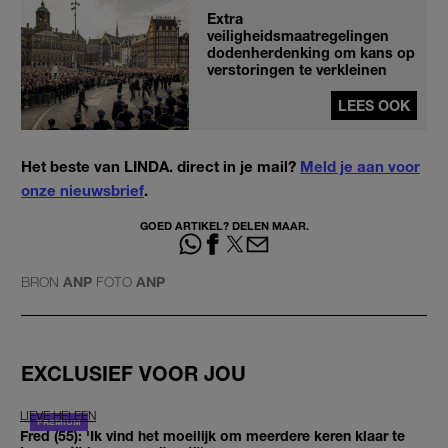
Extra
veiligheidsmaatregelingen
dodenherdenking om kans op
verstoringen te verkleinen
LEES OOK
Het beste van LINDA. direct in je mail?
Meld je aan voor
onze nieuwsbrief
.
GOED ARTIKEL? DELEN MAAR.
BRON
ANP
FOTO
ANP
EXCLUSIEF VOOR JOU
LIEVE HELEEN
Fred (55): 'Ik vind het moeilijk om meerdere keren klaar te