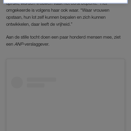
oprukt, worden vrouwen vaak het eerst beperkt.” Het
omgekeerde is volgens haar ook waar. “Waar vrouwen
opstaan, hun lot zelf kunnen bepalen en zich kunnen
ontwikkelen, daar leeft de vrijheid.”
Aan de stille tocht doen een paar honderd mensen mee, ziet
een
ANP
-verslaggever.