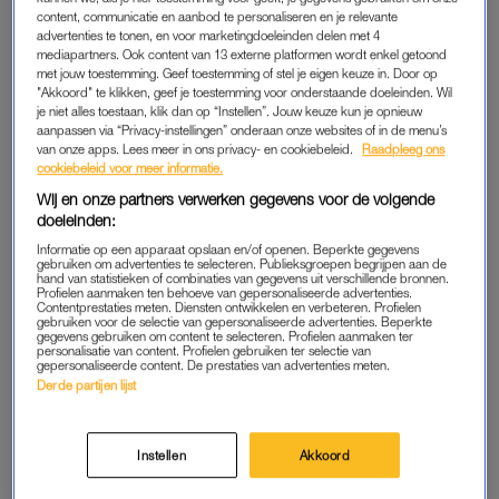
“Systematische verkrachting en vernedering, gedwongen
content, communicatie en aanbod te personaliseren en je relevante
sterilisaties en abortus: ze vonden plaats tijdens de Holocaust
advertenties te tonen, en voor marketingdoeleinden delen met 4
mediapartners. Ook content van 13 externe platformen wordt enkel getoond
en in talloze conflicten daarvoor en daarna”, zei ze bij het
met jouw toestemming. Geef toestemming of stel je eigen keuze in. Door op
zogeheten Zigeunermonument op het Museumplein, dat
"Akkoord" te klikken, geef je toestemming voor onderstaande doeleinden. Wil
je niet alles toestaan, klik dan op “Instellen”. Jouw keuze kun je opnieuw
herinnert aan alle Sinti en Roma die in de
Tweede
aanpassen via “Privacy-instellingen” onderaan onze websites of in de menu’s
Wereldoorlog
zijn omgekomen.
van onze apps. Lees meer in ons privacy- en cookiebeleid.
Raadpleeg ons
cookiebeleid voor meer informatie.
Geweld tegen vrouwen in tijden van oorlog en conflict heeft
Wij en onze partners verwerken gegevens voor de volgende
volgens Halsema lang weinig aandacht gekregen. Niet alleen
doeleinden:
in de Tweede Wereldoorlog was daarvan sprake, maar ook nu
Informatie op een apparaat opslaan en/of openen. Beperkte gegevens
gebruiken om advertenties te selecteren. Publieksgroepen begrijpen aan de
in bijvoorbeeld Iran, “waar vrouwen worden vermoord als zij
hand van statistieken of combinaties van gegevens uit verschillende bronnen.
Profielen aanmaken ten behoeve van gepersonaliseerde advertenties.
hun haar laten zien”, aldus Halsema. Of in
Soedan
en Congo,
Contentprestaties meten. Diensten ontwikkelen en verbeteren. Profielen
gebruiken voor de selectie van gepersonaliseerde advertenties. Beperkte
“waar vrouwen op grote schaal worden verkracht”.
gegevens gebruiken om content te selecteren. Profielen aanmaken ter
personalisatie van content. Profielen gebruiken ter selectie van
gepersonaliseerde content. De prestaties van advertenties meten.
Derde partijen lijst
GEVOLGEN VOOR VROUWEN
“Het vernederen en vermoorden van vrouwen omdat ze vrouw
zijn onthult een diepere waarheid over elke samenleving, in
Instellen
Akkoord
oorlogs- en in vredestijd”, zei Halsema. “Waar autoritarisme