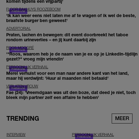
komen tijdens een vrijpartij'
FLOOR BAKHUYS ROOZEBOOM
'Ik kan weer eens niet laten me af te vragen of ik wel de beste,
braafste burger ben geweest'
ADVERTORIAL
Praten, lachen én bewegen: dit event doorbreekt het taboe
rondom urineverlies – en jij kunt daarbij zijn
ROOS MOGGRÉ
'"Roos, waarom heb je de naam van je ex op je LinkedIn-tijdlijn
gezet?" vroeg mijn vriendin'
PERSOONLIJK VERHAAL
Merel verhuist voor een man naar andere kant van het land,
maar hij verdwijnt: 'Huur al maanden niet betaald'
VERLATEN VROUW
Fae (24): 'Vreemdgaan was uit den boze, dat deed je niet, toch
bleek mijn partner zelf een affaire te hebben'
TRENDING
MEER
INTERVIEW
PERSOONLIJK VERHAAL