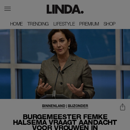
HOME
HOME
TRENDING
TRENDING
LIFESTYLE
LIFESTYLE
PREMIUM
PREMIUM
SHOP
SHOP
BINNENLAND
|
BIJZONDER
BURGEMEESTER FEMKE
HALSEMA VRAAGT AANDACHT
VOOR VROUWEN IN