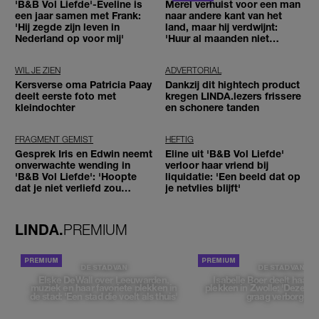
'B&B Vol Liefde'-Eveline is
Merel verhuist voor een man
een jaar samen met Frank:
naar andere kant van het
'Hij zegde zijn leven in
land, maar hij verdwijnt:
Nederland op voor mij'
'Huur al maanden niet
betaald'
WIL JE ZIEN
ADVERTORIAL
Kersverse oma Patricia Paay
Dankzij dit hightech product
deelt eerste foto met
kregen LINDA.lezers frissere
kleindochter
en schonere tanden
FRAGMENT GEMIST
HEFTIG
Gesprek Iris en Edwin neemt
Eline uit 'B&B Vol Liefde'
onverwachte wending in
verloor haar vriend bij
'B&B Vol Liefde': 'Hoopte
liquidatie: 'Een beeld dat op
dat je niet verliefd zou
je netvlies blijft'
worden'
LINDA.
PREMIUM
DE STAD VAN
DE STAD VAN
Elske DeWall over Leeuwarden,
Isabelle Boer deelt haar f
muziek en haar favoriete plekken in
plekken in Zwolle: 'Deze pl
de stad: 'Een stad die voelt als thuis'
graag verborgen'