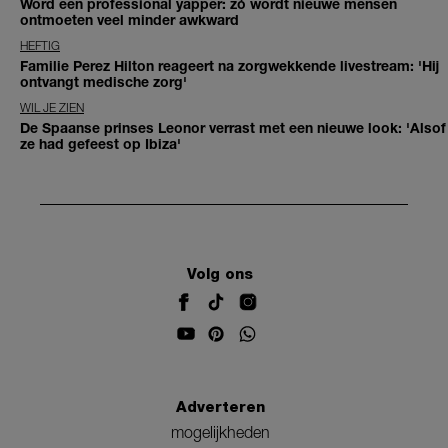
Word een professional yapper: zó wordt nieuwe mensen
ontmoeten veel minder awkward
HEFTIG
Familie Perez Hilton reageert na zorgwekkende livestream: 'Hij
ontvangt medische zorg'
WIL JE ZIEN
De Spaanse prinses Leonor verrast met een nieuwe look: 'Alsof
ze had gefeest op Ibiza'
Volg ons
Adverteren
mogelijkheden