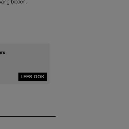
vang bieden.
ers
LEES OOK