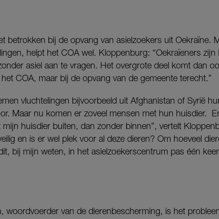
iet betrokken bij de opvang van asielzoekers uit Oekraïne.
lingen, helpt het COA wel. Kloppenburg: “Oekraïeners zijn
zonder asiel aan te vragen. Het overgrote deel komt dan oo
n het COA, maar bij de opvang van de gemeente terecht.”
en vluchtelingen bijvoorbeeld uit Afghanistan of Syrië hu
voor. Maar nu komen er zoveel mensen met hun huisdier. En 
et mijn huisdier buiten, dan zonder binnen”, vertelt Kloppen
veilig en is er wel plek voor al deze dieren? Om hoeveel dier
 dit, bij mijn weten, in het asielzoekerscentrum pas één kee
, woordvoerder van de dierenbescherming, is het probleem 