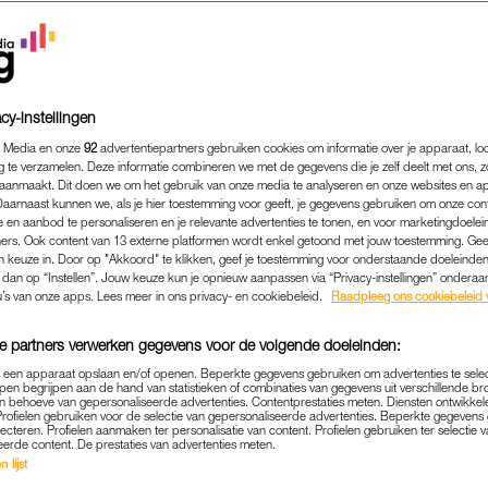
cy-instellingen
 Media en onze
92
advertentiepartners gebruiken cookies om informatie over je apparaat, lo
g te verzamelen. Deze informatie combineren we met de gegevens die je zelf deelt met ons, z
aanmaakt. Dit doen we om het gebruik van onze media te analyseren en onze websites en a
Daarnaast kunnen we, als je hier toestemming voor geeft, je gegevens gebruiken om onze con
 en aanbod te personaliseren en je relevante advertenties te tonen, en voor marketingdoele
ers. Ook content van 13 externe platformen wordt enkel getoond met jouw toestemming. Ge
gen keuze in. Door op "Akkoord" te klikken, geef je toestemming voor onderstaande doeleinden. 
k dan op “Instellen”. Jouw keuze kun je opnieuw aanpassen via “Privacy-instellingen” ondera
BINNENLAND
|
ACHTERGROND
u’s van onze apps. Lees meer in ons privacy- en cookiebeleid.
Raadpleeg ons cookiebeleid 
ELINGEN MOGEN NIET ALT
e partners verwerken gegevens voor de volgende doeleinden:
 MEENEMEN NAAR OPVANG:
p een apparaat opslaan en/of openen. Beperkte gegevens gebruiken om advertenties te sele
T VOOR IEDEREEN VEILIG 
pen begrijpen aan de hand van statistieken of combinaties van gegevens uit verschillende br
 behoeve van gepersonaliseerde advertenties. Contentprestaties meten. Diensten ontwikkel
Profielen gebruiken voor de selectie van gepersonaliseerde advertenties. Beperkte gegeven
09-03-2022
|
DAPHNE KEISLAIR
lecteren. Profielen aanmaken ter personalisatie van content. Profielen gebruiken ter selectie 
eerde content. De prestaties van advertenties meten.
 lijst
aard in je vlucht uit Oekraïne, moet je in Nederland 