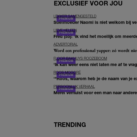
EXCLUSIEF VOOR JOU
LEKKER SAMENGESTELD
Stiefmoeder Naomi is niet welkom bij ver
LIEVE HELEEN
Fred (55): 'Ik vind het moeilijk om meerde
ADVERTORIAL
Word een professional yapper: zó wordt n
FLOOR BAKHUYS ROOZEBOOM
'Ik kan weer eens niet laten me af te vr
ROOS MOGGRÉ
'"Roos, waarom heb je de naam van je ex 
PERSOONLIJK VERHAAL
Merel verhuist voor een man naar andere 
TRENDING