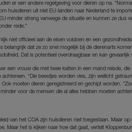
ouden er een andere regelgeving voor dieren op na. “Norm
 om huisdieren uit niet EU-landen naar Nederland te importe
 EU minder streng vanwege de situatie en kunnen ze dus w
zonder rede.”
enlijk niet officieel aan de eisen voldoen en een gezondheids
s belangrijk dat ze zo snel mogelijk bij de dierenarts kome
dolheid. Dat is potentieel overdraagbaar en kan gevaarlijk
er een vrouw die met twee katten in een mand reisde, die 
 achtereen. “Die beestjes worden vies, zijn wellicht getra
 Ook moeten dieren geregistreerd en gechipt worden. “Zo
g minder voor de mensen die al alles hebben moeten achterl
beleid van het COA zijn huisdieren niet toegestaan. Maar op
e. Maar het is kijken naar hoe dat gaat, vertelt Kloppenbur