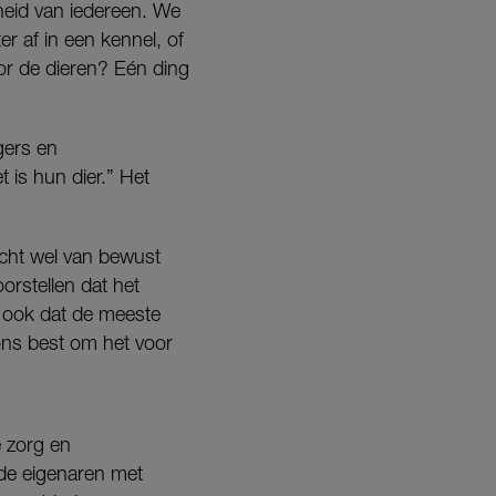
heid van iedereen. We
r af in een kennel, of
or de dieren? Eén ding
gers en
t is hun dier.” Het
echt wel van bewust
orstellen dat het
 ook dat de meeste
ons best om het voor
 zorg en
 de eigenaren met