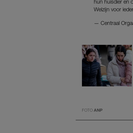
hun huisdier en 
Welzijn voor iede
— Centraal Orga
FOTO
ANP