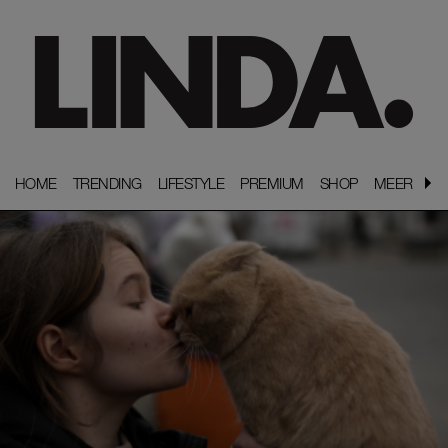
HOME
HOME
TRENDING
TRENDING
LIFESTYLE
LIFESTYLE
PREMIUM
PREMIUM
SHOP
SHOP
MEER
MEER