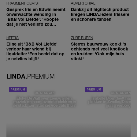
FRAGMENT GEMIST
ADVERTORIAL
Gesprek Iris en Edwin neemt
Dankzij dit hightech product
onverwachte wending in
kregen LINDA.lezers frissere
'B&B Vol Liefde': 'Hoopte
en schonere tanden
dat je niet verliefd zou
worden'
HEFTIG
ZURE BUREN
Eline uit 'B&B Vol Liefde'
Sterres buurvrouw kookt 's
verloor haar vriend bij
ochtends met veel knoflook
liquidatie: 'Een beeld dat op
en kruiden: 'Ook mijn huis
je netvlies blijft'
stinkt'
LINDA.
PREMIUM
DE STAD VAN
DE STAD VAN
Elske DeWall over Leeuwarden,
Isabelle Boer deelt haar f
muziek en haar favoriete plekken in
plekken in Zwolle: 'Deze pl
de stad: 'Een stad die voelt als thuis'
graag verborgen'