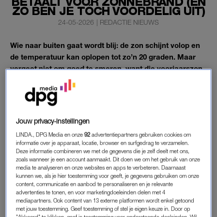
BETAALT VOOR ZONNEBRAND (EN
ZO BEN JE TÓCH VOORDELIG UIT)
24-05-2026
|
REDACTIE NIEUWS
Wie naar buiten gaat wordt blij: de zon schijnt volop en
de temperatuur kan oplopen tot zo’n 20 graden. Maar
vergeet niet om goed te smeren, want die voorjaarszon
kan verraderlijk zijn.
Voor een fijne
zonnebrandcrème
moet je echter wel diep in de
buidel tasten: de prijzen in ons land zijn in vergelijking met
Jouw privacy-instellingen
andere landen schrikbarend hoog.
LINDA., DPG Media en onze
92
advertentiepartners gebruiken cookies om
informatie over je apparaat, locatie, browser en surfgedrag te verzamelen.
Deze informatie combineren we met de gegevens die je zelf deelt met ons,
PRIJS ZONNEBRAND
zoals wanneer je een account aanmaakt. Dit doen we om het gebruik van onze
Op sommige plekken betaal je voor een gemiddelde fles al
media te analyseren en onze websites en apps te verbeteren. Daarnaast
kunnen we, als je hier toestemming voor geeft, je gegevens gebruiken om onze
snel 30 euro. Wanneer je vervolgens de grens overgaat richting
content, communicatie en aanbod te personaliseren en je relevante
Duitsland, kost zo’n zelfde fles slechts de helft van de prijs.
advertenties te tonen, en voor marketingdoeleinden delen met 4
mediapartners. Ook content van 13 externe platformen wordt enkel getoond
Hoe kan dat?
met jouw toestemming. Geef toestemming of stel je eigen keuze in. Door op
"Akkoord" te klikken, geef je toestemming voor onderstaande doeleinden. Wil