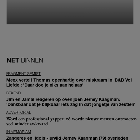
NET
BINNEN
FRAGMENT GEMIST
Mexx vertelt Thomas openhartig over miskraam in 'B&B Vol
Liefde': 'Daar doe je niks aan helaas'
BEKEND
Jim en Jamai reageren op overlijden Jerney Kaagman:
'Dankbaar dat je blijkbaar iets zag in dat jongetje van zestien'
ADVERTORIAL
Word een professional yapper: zó wordt nieuwe mensen ontmoeten
veel minder awkward
IN MEMORIAM
Zangeres en 'Idols'-jurylid Jerney Kaagman (79) overleden