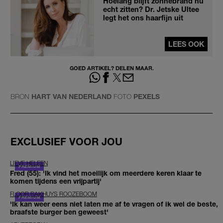
Hoelang blijft zonnebrand nu
echt zitten? Dr. Jetske Ultee
legt het ons haarfijn uit
LEES OOK
GOED ARTIKEL? DELEN MAAR.
BRON
HART VAN NEDERLAND
FOTO
PEXELS
EXCLUSIEF VOOR JOU
LIEVE HELEEN
Fred (55): 'Ik vind het moeilijk om meerdere keren klaar te
komen tijdens een vrijpartij'
FLOOR BAKHUYS ROOZEBOOM
'Ik kan weer eens niet laten me af te vragen of ik wel de beste,
braafste burger ben geweest'