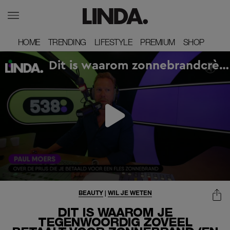
HOME
HOME
TRENDING
TRENDING
LIFESTYLE
LIFESTYLE
PREMIUM
PREMIUM
SHOP
SHOP
BEAUTY
|
WIL JE WETEN
DIT IS WAAROM JE
TEGENWOORDIG ZOVEEL