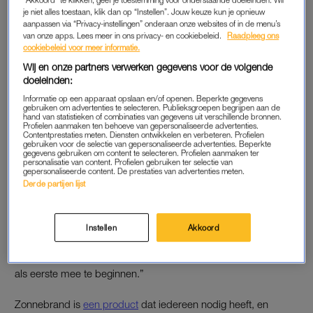
“In Nederland zetten ze die prijs bewust veel te hoog, vaak het
je niet alles toestaan, klik dan op “Instellen”. Jouw keuze kun je opnieuw
aanpassen via “Privacy-instellingen” onderaan onze websites of in de menu’s
dubbele. Daarna maken ze er een actie van zoals ’twee halen,
van onze apps. Lees meer in ons privacy- en cookiebeleid.
Raadpleeg ons
één betalen’. Mensen denken dan een koopje te scoren, maar
cookiebeleid voor meer informatie.
worden misleid. Die actie is lang niet zo voordelig als het lijkt”,
Wij en onze partners verwerken gegevens voor de volgende
vertelt retail- en merkendeskundige Paul Moers aan
Hart van
doeleinden:
Nederland
.
Informatie op een apparaat opslaan en/of openen. Beperkte gegevens
gebruiken om advertenties te selecteren. Publieksgroepen begrijpen aan de
hand van statistieken of combinaties van gegevens uit verschillende bronnen.
Profielen aanmaken ten behoeve van gepersonaliseerde advertenties.
Contentprestaties meten. Diensten ontwikkelen en verbeteren. Profielen
Zon op je toet? Deze
gebruiken voor de selectie van gepersonaliseerde advertenties. Beperkte
hydraterende dagcrèmes met
gegevens gebruiken om content te selecteren. Profielen aanmaken ter
SPF beschermen én verzorgen
personalisatie van content. Profielen gebruiken ter selectie van
gepersonaliseerde content. De prestaties van advertenties meten.
Derde partijen lijst
LEES OOK
Instellen
Akkoord
Het zou volgens hem simpeler zijn als je, net als in Duitsland,
standaard een lagere prijs hanteert. “Maar niemand durft daar
als eerste mee te beginnen.”
Zonnebrand is
een product
dat iedereen nodig heeft, en