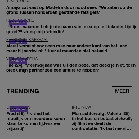
ADVERTORIAL
Amaya zat vast op Madeira door noodweer: 'We zaten op de
grond tussen honderden gestrande reizigers'
ROOS MOGGRÉ
'"Roos, waarom heb je de naam van je ex op je LinkedIn-tijdlijn
gezet?" vroeg mijn vriendin'
PERSOONLIJK VERHAAL
Merel verhuist voor een man naar andere kant van het land,
maar hij verdwijnt: 'Huur al maanden niet betaald'
VERLATEN VROUW
Fae (24): 'Vreemdgaan was uit den boze, dat deed je niet, toch
bleek mijn partner zelf een affaire te hebben'
TRENDING
MEER
LIEVE HELEEN
INTERVIEW
Fred (55): 'Ik vind het
Man achtervolgt Valerie (35)
moeilijk om meerdere keren
in het bos en betast zichzelf,
klaar te komen tijdens een
zij filmt en deelt de
vrijpartij'
confrontatie: 'Ik laat me niet
tegenhouden'